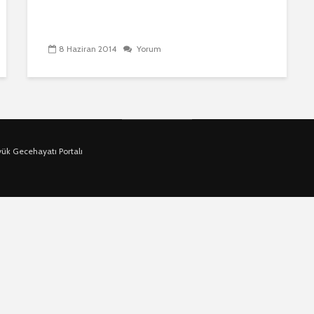
8 Haziran 2014
Yorum
yük Gecehayatı Portalı