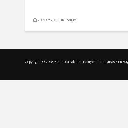
20 Mart 2016
Yorum
Copyrights © 2018 Her hakkı saklıdır. Türkiyenin Tartışmasız En Bü