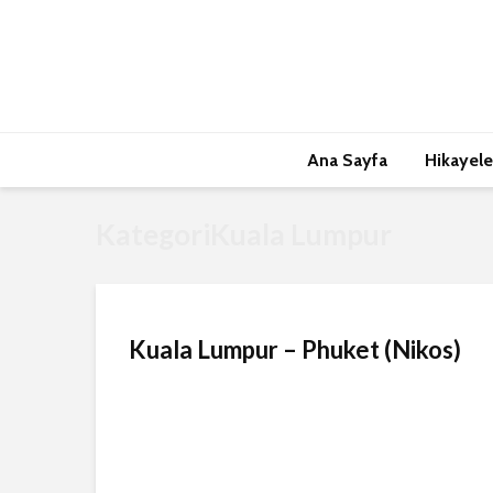
Ana Sayfa
Hikayele
KategoriKuala Lumpur
Kuala Lumpur – Phuket (Nikos)