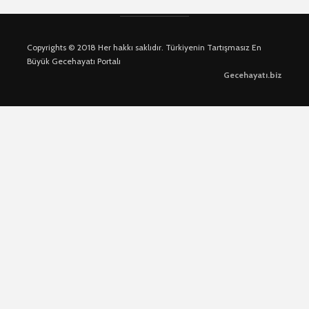
Copyrights © 2018 Her hakkı saklıdır. Türkiyenin Tartışmasız En
Büyük Gecehayatı Portalı
Gecehayatı.biz