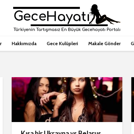
r
Hakkımızda
Gece Kulüpleri
Makale Gönder
G
Kısa bir Ukrayna vs Belarus