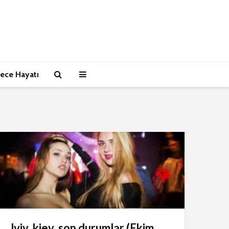
ece Hayatı
lviv, kiev, son durumlar (Ekim