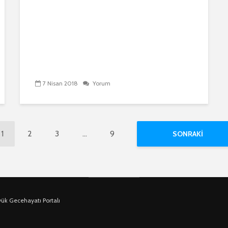
7 Nisan 2018
Yorum
1
2
3
…
9
SONRAKI
yük Gecehayatı Portalı