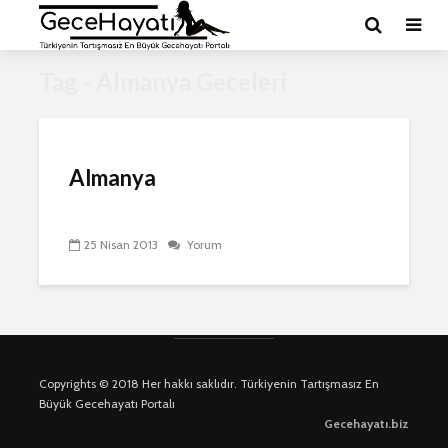
Tag - Almanya Geceleri
Almanya
25 Nisan 2013
Yorum
Copyrights © 2018 Her hakkı saklıdır. Türkiyenin Tartışmasız En
Büyük Gecehayatı Portalı
Gecehayatı.biz