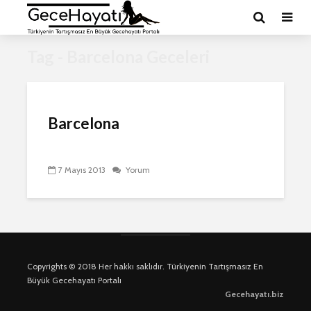
Tag - Barcelona Geceleri
Barcelona
7 Mayıs 2013
Yorum
Copyrights © 2018 Her hakkı saklıdır. Türkiyenin Tartışmasız En
Büyük Gecehayatı Portalı
Gecehayatı.biz