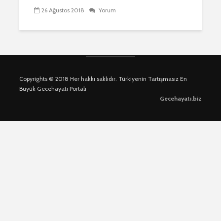
26 Ağustos 2018
Yorum
Copyrights © 2018 Her hakkı saklıdır. Türkiyenin Tartışmasız En
Büyük Gecehayatı Portalı
Gecehayatı.biz