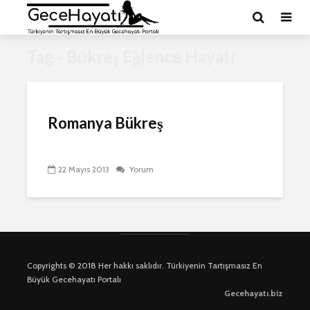
Tag - Bükreş Eğlence Hayatı
Romanya Bükreş
22 Mayıs 2013
Yorum
Copyrights © 2018 Her hakkı saklıdır. Türkiyenin Tartışmasız En
Büyük Gecehayatı Portalı
Gecehayatı.biz