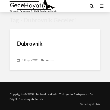
Tag - Dubrovnik Geceleri
Dubrovnik
15 Mayıs 2013
Yorum
Copyrights © 2018 Her hakkı saklıdır. Türkiyenin Tartışmasız En
Büyük Gecehayatı Portalı
Gecehayatı.biz