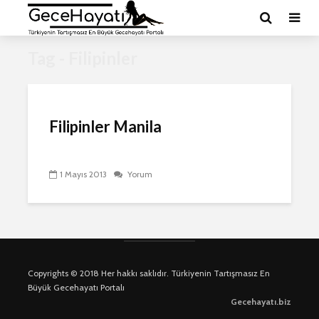
Tag - Filipinler
Filipinler Manila
1 Mayıs 2013
Yorum
Copyrights © 2018 Her hakkı saklıdır. Türkiyenin Tartışmasız En
Büyük Gecehayatı Portalı
Gecehayatı.biz