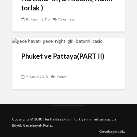
torlak )
10 Kasım 2018
Yorum Yap
Phuket ve Pattaya(PART II)
9 Kasım 2018
Yorum
Copyrights © 2018 Her hakkı saklıdır. Türkiyenin Tartışmasız En
Büyük Gecehayatı Portalı
Gecehayatı.biz