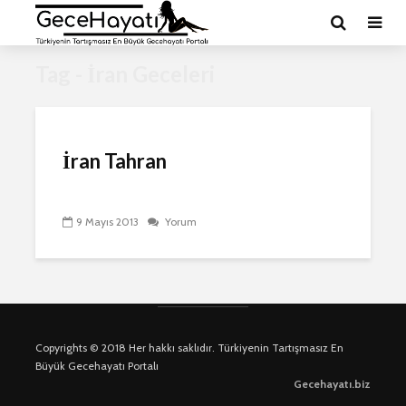
Tag - İran Geceleri
İran Tahran
9 Mayıs 2013
Yorum
Copyrights © 2018 Her hakkı saklıdır. Türkiyenin Tartışmasız En
Büyük Gecehayatı Portalı
Gecehayatı.biz