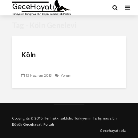
Tag - Köln Genelevi
Köln
15 Haziran 2013
Yorum
Copyrights © 2018 Her hakkı saklıdır. Türkiyenin Tartışmasız En
Büyük Gecehayatı Portalı
Gecehayatı.biz