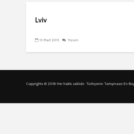
Lviv
13 Mart 2013
Yorum
Copyrights © 2018 Her hakkı saklıdır. Türkiyenin Tartışmasız En Bü