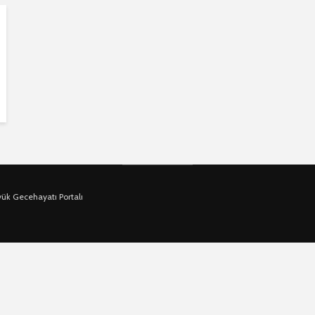
yük Gecehayatı Portalı