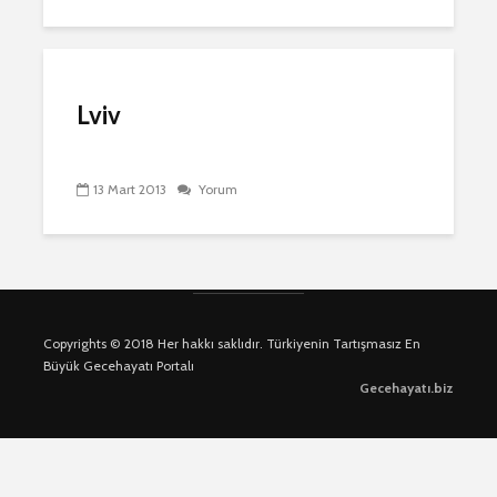
Lviv
13 Mart 2013
Yorum
Copyrights © 2018 Her hakkı saklıdır. Türkiyenin Tartışmasız En
Büyük Gecehayatı Portalı
Gecehayatı.biz