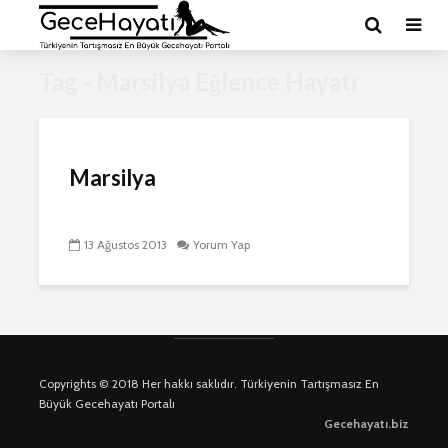
Tag - Marsilya Eğlence Hayatı
Marsilya
13 Ağustos 2013
Yorum Yap
Copyrights © 2018 Her hakkı saklıdır. Türkiyenin Tartışmasız En
Büyük Gecehayatı Portalı
Gecehayatı.biz