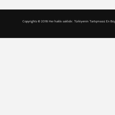
Copyrights © 2018 Her hakkı saklıdır. Türkiyenin Tartışmasız En Bü