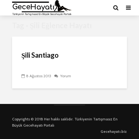
Tag - Şili Eğlence Hayatı
Şili Santiago
8 Ağustos 2013
Yorum
Copyrights © 2018 Her hakkı saklıdır. Türkiyenin Tartışmasız En
Büyük Gecehayatı Portalı
Gecehayatı.biz