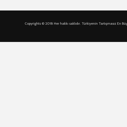
Copyrights © 2018 Her hakkı saklıdır. Türkiyenin Tartışmasız En Bü