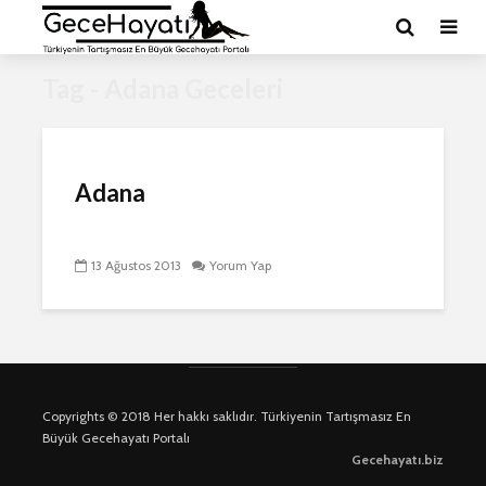
Tag - Adana Geceleri
Adana
13 Ağustos 2013
Yorum Yap
Copyrights © 2018 Her hakkı saklıdır. Türkiyenin Tartışmasız En
Büyük Gecehayatı Portalı
Gecehayatı.biz