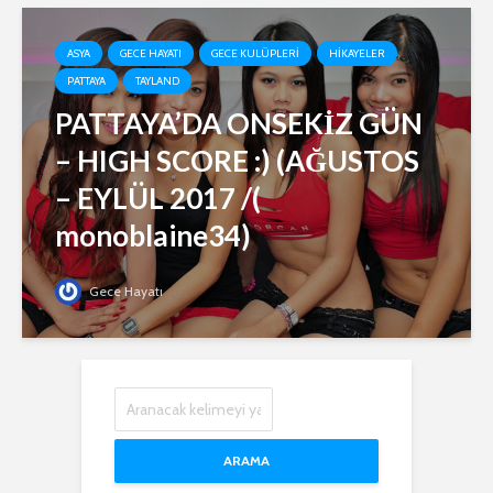
ASYA
GECE HAYATI
GECE KULÜPLERI
HIKAYELER
PATTAYA
TAYLAND
PATTAYA’DA ONSEKİZ GÜN
– HIGH SCORE :) (AĞUSTOS
– EYLÜL 2017 /(
monoblaine34)
Gece Hayatı
ARAMA