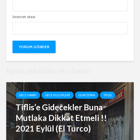
İnternet sitesi
İlgini çekebilecek olanlar
GECE HAYATI
GECE KULÜPLERI
GÜRCISTAN
TIFLIS
Tiflis’e Gidecekler Buna
Mutlaka Dikkat Etmeli !!
2021 Eylül (El Turco)