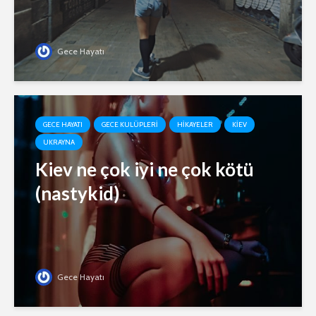
Gece Hayatı
GECE HAYATI
GECE KULÜPLERI
HIKAYELER
KIEV
UKRAYNA
Kiev ne çok iyi ne çok kötü
(nastykid)
Gece Hayatı