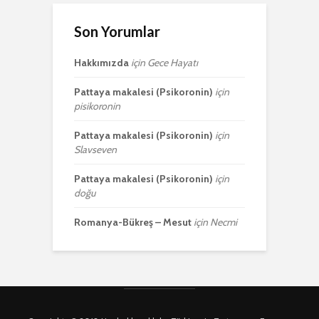
Son Yorumlar
Hakkımızda
için
Gece Hayatı
Pattaya makalesi (Psikoronin)
için
pisikoronin
Pattaya makalesi (Psikoronin)
için
Slavseven
Pattaya makalesi (Psikoronin)
için
doğu
Romanya-Bükreş – Mesut
için
Necmi