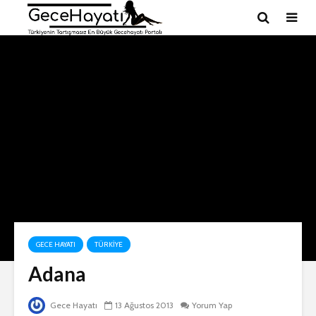
GECE HAYATI
TÜRKIYE
Adana
Gece Hayatı
13 Ağustos 2013
Yorum Yap