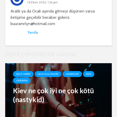
14 Ekim 2022, 1:26 pm
Aralık ya da Ocak ayında gitmeyi düşünen varsa
iletişime geçebilir beraber gideriz.
buuramrlyn@hotmail.com
Yanıtla
İlgini çekebilecek olanlar
GECE HAYATI
GECE KULÜPLERI
HIKAYELER
KIEV
UKRAYNA
Kiev ne çok iyi ne çok kötü
(nastykid)