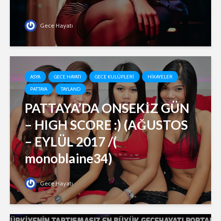
Gece Hayatı
ASYA
GECE HAYATI
GECE KULÜPLERI
HIKAYELER
PATTAYA
TAYLAND
PATTAYA’DA ONSEKİZ GÜN
– HIGH SCORE :) (AĞUSTOS
– EYLÜL 2017 /(
monoblaine34)
Gece Hayatı