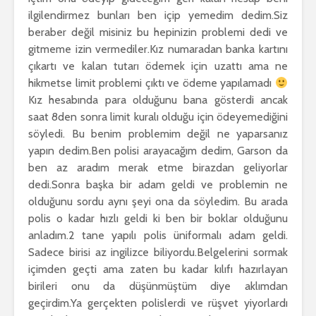
ilgilendirmez bunları ben içip yemedim dedim.Siz
beraber değil misiniz bu hepinizin problemi dedi ve
gitmeme izin vermediler.Kız numaradan banka kartını
çıkartı ve kalan tutarı ödemek için uzattı ama ne
hikmetse limit problemi çıktı ve ödeme yapılamadı
Kız hesabında para olduğunu bana gösterdi ancak
saat 8den sonra limit kuralı olduğu için ödeyemediğini
söyledi. Bu benim problemim değil ne yaparsanız
yapın dedim.Ben polisi arayacağım dedim, Garson da
ben az aradım merak etme birazdan geliyorlar
dedi.Sonra başka bir adam geldi ve problemin ne
olduğunu sordu aynı şeyi ona da söyledim. Bu arada
polis o kadar hızlı geldi ki ben bir boklar olduğunu
anladım.2 tane yapılı polis üniformalı adam geldi.
Sadece birisi az ingilizce biliyordu.Belgelerini sormak
içimden geçti ama zaten bu kadar kılıfı hazırlayan
birileri onu da düşünmüştüm diye aklımdan
geçirdim.Ya gerçekten polislerdi ve rüşvet yiyorlardı