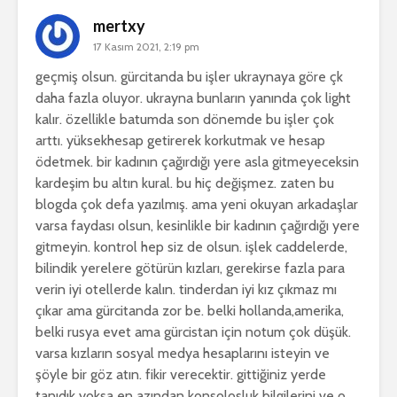
mertxy
17 Kasım 2021, 2:19 pm
geçmiş olsun. gürcitanda bu işler ukraynaya göre çk
daha fazla oluyor. ukrayna bunların yanında çok light
kalır. özellikle batumda son dönemde bu işler çok
arttı. yüksekhesap getirerek korkutmak ve hesap
ödetmek. bir kadının çağırdığı yere asla gitmeyeceksin
kardeşim bu altın kural. bu hiç değişmez. zaten bu
blogda çok defa yazılmış. ama yeni okuyan arkadaşlar
varsa faydası olsun, kesinlikle bir kadının çağırdığı yere
gitmeyin. kontrol hep siz de olsun. işlek caddelerde,
bilindik yerelere götürün kızları, gerekirse fazla para
verin iyi otellerde kalın. tinderdan iyi kız çıkmaz mı
çıkar ama gürcitanda zor be. belki hollanda,amerika,
belki rusya evet ama gürcistan için notum çok düşük.
varsa kızların sosyal medya hesaplarını isteyin ve
şöyle bir göz atın. fikir verecektir. gittiğiniz yerde
tanıdık yoksa en azından konsolosluk bilgilerini ve o