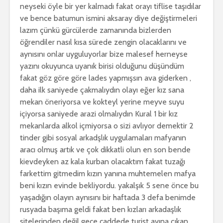
neyseki öyle bir yer kalmadı fakat orayı tiflise taşıdılar
ve bence batumun ismini aksaray diye değiştirmeleri
lazım çünkü gürcülerde zamanında bizlerden
öğrendiler nasıl kısa sürede zengin olacaklarını ve
aynısını onlar uyguluyorlar bize malesef herneyse
yazını okuyunca uyanık birisi olduğunu düşündüm
fakat göz göre göre lades yapmışsın ava giderken ,
daha ilk saniyede çakmalıydın olayı eğer kız sana
mekan öneriyorsa ve kokteyl yerine meyve suyu
içiyorsa saniyede arazi olmalıydın Kural 1 bir kız
mekanlarda alkol içmiyorsa o sizi avlıyor demektir 2
tinder gibi sosyal arkadşlık uygulamaları mafyanın
aracı olmuş artık ve çok dikkatli olun en son bende
kievdeyken az kala kurban olacaktım fakat tuzağı
farkettim gitmedim kızın yanına muhtemelen mafya
beni kızın evinde bekliyordu. yakalşık 5 sene önce bu
yaşadığın olayın aynısını bir haftada 3 defa benimde
rusyada başıma geldi fakat ben kızları arkadaşlık
sitelerinden değil gece caddede turist avına çıkan