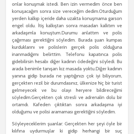
onlar konuşmak istedi. Ben izin vermedim önce ben
konuşacağım sonra size vereceğim dedim.Oturduğum
yerden kalkıp içeride daha uzakta konuşmama garson
engel oldu. İtiş kalkıştan sonra masadan kalktım ve
arkadaşımla konuştum.Durumu anlattım ve polis
çağırması gerektiğini söyledim. Burada şuan kumpas
kurduklarını ve polislerin gerçek polis olduğuna
inanmadığımı belirttim. Telefonu kapatınca polis
gidebilirsin hesabı diğer kadının ödedeğini söyledi. Bu
arada benimle tanışan kız masada yoktu.Diğer kadının
yanına gidip burada ne yaptığınızı çok iyi biliyorum,
gerçekten rezil bir durumdasınız, ülkenize hiç bir turist
gelmeyecek ve bu olayı heryere bildireceğimi
söyledim.Gerçekten çok stresli ve adrenalin dolu bir
ortamdı. Kafeden çıktıktan sonra arkadaşıma iyi
olduğumu ve polisi aramaması gerektiğini söyledim.
Söyleyeceklerim şuanlar: Gerçekten her şeyi öyle bir
kılıfına uydurmuşlar ki gidip herhangi bir suç