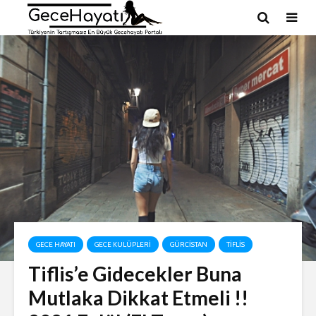
GECE HAYATI
GECE KULÜPLERI
GÜRCISTAN
TIFLIS
Tiflis’e Gidecekler Buna
Mutlaka Dikkat Etmeli !!