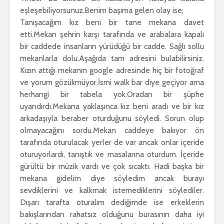
eşleşebiliyorsunuz.Benim başıma gelen olay ise;
Tanışacağım kız beni bir tane mekana davet
etti.Mekan şehrin karşı tarafında ve arabalara kapalı
bir caddede insanların yürüdüğü bir cadde. Sağlı sollu
mekanlarla dolu.Aşağıda tam adresini bulabilirsiniz.
Kızın attığı mekanın google adresinde hiç bir fotoğraf
ve yorum gözükmüyor.İsmi walk bar diye geçiyor ama
herhangi bir tabela yok.Oradan bir şüphe
uyandırdı.Mekana yaklaşınca kız beni aradı ve bir kız
arkadaşıyla beraber oturduğunu söyledi. Sorun olup
olmayacağını sordu.Mekan caddeye bakıyor ön
tarafında oturulacak yerler de var ancak onlar içeride
oturuyorlardı, tanıştık ve masalarına oturdum. İçeride
gürültü bir müzik vardı ve çok sıcaktı. Hadi başka bir
mekana gidelim diye söyledim ancak burayı
sevdiklerini ve kalkmak istemediklerini söylediler.
Dışarı tarafta oturalım dediğimde ise erkeklerin
bakışlarından rahatsız olduğunu burasının daha iyi