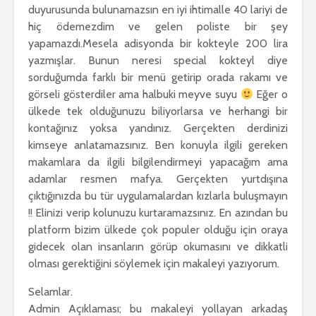
duyurusunda bulunamazsın en iyi ihtimalle 40 lariyi de
hiç ödemezdim ve gelen poliste bir şey
yapamazdı.Mesela adisyonda bir kokteyle 200 lira
yazmışlar. Bunun neresi special kokteyl diye
sorduğumda farklı bir menü getirip orada rakamı ve
görseli gösterdiler ama halbuki meyve suyu
Eğer o
ülkede tek olduğunuzu biliyorlarsa ve herhangi bir
kontağınız yoksa yandınız. Gerçekten derdinizi
kimseye anlatamazsınız. Ben konuyla ilgili gereken
makamlara da ilgili bilgilendirmeyi yapacağım ama
adamlar resmen mafya. Gerçekten yurtdışına
çıktığınızda bu tür uygulamalardan kızlarla buluşmayın
!! Elinizi verip kolunuzu kurtaramazsınız. En azından bu
platform bizim ülkede çok populer olduğu için oraya
gidecek olan insanların görüp okumasını ve dikkatli
olması gerektiğini söylemek için makaleyi yazıyorum.
Selamlar.
Admin Açıklaması; bu makaleyi yollayan arkadaş