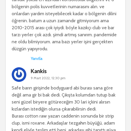
bölgenin polis kuvvetlerinin numarasını alın. ve
onlardan yardım isteyebilecek kadar o bölgenin dilini
öğrenin. batum a uzun zamandır gitmiyorum ama
2010-2015 arası çok iyiydi. böyle kazıkçı club ve bar
tarzı yerler çok azdı. şimdi artmış sanırım. pandemide
ne oldu bilmiyorum. ama bazı yerler işini gerçekten
düzgün yapıyrodu.
Yanıtla
Kankis
9 Mart 2022, 12:30 pm
Safe barın girişinde bodyguard abi burası sana göre
değil ama gir bi bak dedi. Çıkışta kolumdan tutup bak
seni güzel biryere götüreceğim 30 lari içkini alırsın
kızlardan istediğin olursa çıkarabilirsin dedi.
Burası cotton raw yazan caddenin sonunda bir strip
clup, ismi roxane. Arkadaşlar tezgahın büyüğü, adam
kendi eliyle teslim etti beni, arkadaşı gibi tanıttı güya.