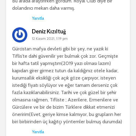
Bu arada araştırırken gördüm. Royal Club diye bir
dolandırıcı mekan daha varmış.
Yanıtla
Deniz Kızıltuğ
12 Kasım 2021, 1:19 pm
Gürcistan mafya devleti gibi bir şey, ne yazık ki
Tiflis’te dahi güvenilir yer bulmak çok zor. Geçmişte
bir hafta tatil yapmıştım(2019 yazı olması lazım)
kapıdan girer girmez tutun da kaldığınız otele kadar,
kurumsallık eksikliği çok açık göze çarpıyor, isteyen
istediği fiyatı söylüyor ve eğer tamam derseniz çok
fazla kazıklanabilirsiniz. Tarihi ve çok güzel bir şehir
olmasına rağmen, Tifliste ; Azerilere, Ermenilere ve
Gürcülere ve bir de bizim Türklere dikkat etmenizi
öneririm(Evet, geriye kimse kalmıyor, bu grupların her
biri birbirinden üç kağıtçı yöntemler bulmuş durumda)
Yanıtla