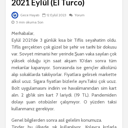
2021 Eylül (El Turco)
Gece Hayatı
12 Eylül 2023
Yorum
5 min okuma Son
Merhabalar,
Eylül 2021’de 3 günlük kısa bir Tiflis seyahatim oldu.
Tiflis gerçekten çok güzel bir şehir ve tarihi bir dokusu
var. Sovyet mimarisi her yerinde.Şuan vaka sayıları çok
yüksek olduğu için saat akşam 10’dan sonra tüm
mekanlar kapanıyor. Sonrasında ise gençler alkolünü
alıp sokaklarda takılıyorlar. Fiyatlara gelirsek markette
alkol ucuz. Sigara fiyatları bizlerle aynı.Taksi çok ucuz.
Bolt uygulamasını indirin ve havalimanından sim kart
alın. 2 gb’lık sim kart 7 lariydi. (19 TL). Pandemiden
dolayı şuan otobüsler çalışmıyor. O yüzden taksi
kullanmanız gerekiyor.
Genel bilgilerden sonra asıl gelelim konumuza.
Tinder bu ülkede sık kullanılıyor. Kolayca kızlarla