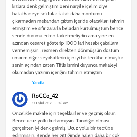
kızlara denk gelmiştim beni nargile içelim diye
batakhaneye soktular fakat daha montumu
çıkarmadan mekandan çıktım içeride olacakları tahmin
etmiştim ve sıfır zararla beladan kurtulmuştum bence
sende durumu erken farketmeliydin ama yine en
azından cesaret gösterip 1000 lari hesabı çakallara
vermemişsin , resmen direkten dönmüşsün dostum
umarım diğer seyahatlerin için iyi bir tecrübe olmuştur
senin açından zaten Tiflis ismini duyunca makaleyi
okumadan yazının içeriğini tahmin etmiştim
Yanıtla
RoCCo_42
13 Eylül 2021, 9:06 am
Öncelikle makale için teşekkürler ve geçmiş olsun.
Bence ucuz yollu kurtarmışsın. Tanıdığın olması
gerçekten iyi denk gelmiş. Ucuz yollu bir tecrübe
edinmişsin. Bende her gittiğimde halen daha bir çok