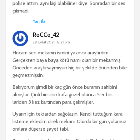
polise attım, aynı kişi olabilirler diye. Sonradan bir ses
çıkmadı.
Yanıtla
RoCCo_42
29 Eylül 2021, 12:21 pm
Hocam sen mekanın ismini yazınca araştırdım.
Gerçekten baya baya kötü namı olan bir mekanmış.
Önceden araştırsaymışsın hiç bir şekilde önünden bile
geçmezmişsin.
Bakıyorum şimdi bir kaç gün önce buranın sahibini
almışlar. Çinli birisinin kafa güzel olunca 5’er bin
lariden 3 kez kartından para çekmişler.
Uyarın için tekrardan sağolasın. Kendi tuttuğum kara
listeme ekledim direk mekanı. Olurda bir gün yolumuz
oralara düşerse şayet tabi.