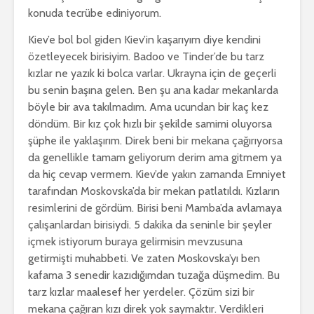
konuda tecrübe ediniyorum.
Kiev’e bol bol giden Kiev’in kaşarıyım diye kendini
özetleyecek birisiyim. Badoo ve Tinder’de bu tarz
kızlar ne yazık ki bolca varlar. Ukrayna için de geçerli
bu senin başına gelen. Ben şu ana kadar mekanlarda
böyle bir ava takılmadım. Ama ucundan bir kaç kez
döndüm. Bir kız çok hızlı bir şekilde samimi oluyorsa
şüphe ile yaklaşırım. Direk beni bir mekana çağırıyorsa
da genellikle tamam geliyorum derim ama gitmem ya
da hiç cevap vermem. Kiev’de yakın zamanda Emniyet
tarafından Moskovska’da bir mekan patlatıldı. Kızların
resimlerini de gördüm. Birisi beni Mamba’da avlamaya
çalışanlardan birisiydi. 5 dakika da seninle bir şeyler
içmek istiyorum buraya gelirmisin mevzusuna
getirmişti muhabbeti. Ve zaten Moskovska’yı ben
kafama 3 senedir kazıdığımdan tuzağa düşmedim. Bu
tarz kızlar maalesef her yerdeler. Çözüm sizi bir
mekana çağıran kızı direk yok saymaktır. Verdikleri