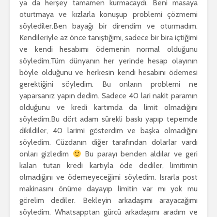
ya da herşey tamamen kurmacaydı. Beni masaya
oturtmaya ve kızlarla konuşup problemi çözmemi
söylediler.Ben bayağı bir direndim ve oturmadım.
Kendileriyle az önce tanıştığımı, sadece bir bira içtiğimi
ve kendi hesabımı ödemenin normal olduğunu
söyledim.Tüm dünyanın her yerinde hesap olayının
böyle olduğunu ve herkesin kendi hesabını ödemesi
gerektiğini söyledim. Bu onların problemi ne
yaparsanız yapın dedim. Sadece 40 lari nakit paramın
olduğunu ve kredi kartımda da limit olmadığını
söyledim.Bu dört adam sürekli baskı yapıp tepemde
dikildiler, 40 larimi gösterdim ve başka olmadığını
söyledim. Cüzdanın diğer tarafından dolarlar vardı
onları gizledim
Bu parayı benden aldılar ve geri
kalan tutarı kredi kartıyla öde dediler, limitimin
olmadığını ve ödemeyeceğimi söyledim. Israrla post
makinasını önüme dayayıp limitin var mı yok mu
görelim dediler. Bekleyin arkadaşımı arayacağımı
söyledim. Whatsapptan gürcü arkadaşımı aradım ve