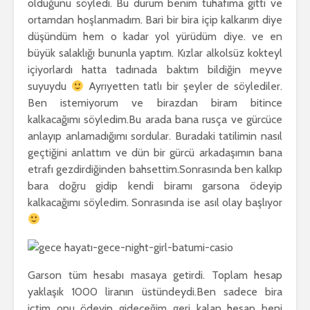
olduğunu söyledi. Bu durum benim tuhafıma gitti ve
ortamdan hoşlanmadım. Bari bir bira içip kalkarım diye
düşündüm hem o kadar yol yürüdüm diye. ve en
büyük salaklığı bununla yaptım. Kızlar alkolsüz kokteyl
içiyorlardı hatta tadınada baktım bildiğin meyve
suyuydu
Ayrıyetten tatlı bir şeyler de söylediler.
Ben istemiyorum ve birazdan biram bitince
kalkacağımı söyledim.Bu arada bana rusça ve gürcüce
anlayıp anlamadığımı sordular. Buradaki tatilimin nasıl
geçtiğini anlattım ve dün bir gürcü arkadaşımın bana
etrafı gezdirdiğinden bahsettim.Sonrasında ben kalkıp
bara doğru gidip kendi biramı garsona ödeyip
kalkacağımı söyledim. Sonrasında ise asıl olay başlıyor
Garson tüm hesabı masaya getirdi. Toplam hesap
yaklaşık 1000 liranın üstündeydi.Ben sadece bira
içtim onu ödeyip gideceğim geri kalan hesap beni