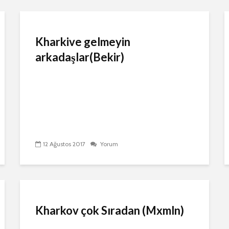
Kharkive gelmeyin
arkadaşlar(Bekir)
12 Ağustos 2017
Yorum
Kharkov çok Sıradan (Mxmln)