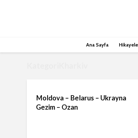
Ana Sayfa
Hikayele
KategoriKharkiv
Moldova – Belarus – Ukrayna
Gezim – Ozan