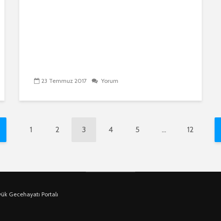
23 Temmuz 2017
Yorum
1
2
3
4
5
…
12
yük Gecehayatı Portalı