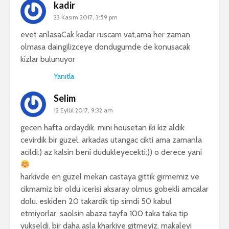
kadir
23 Kasım 2017, 3:59 pm
evet anlasaCak kadar ruscam vat,ama her zaman
olmasa daingilizceye dondugumde de konusacak
kizlar bulunuyor
Yanıtla
Selim
12 Eylül 2017, 9:32 am
gecen hafta ordaydik. mini housetan iki kiz aldik
cevirdik bir guzel. arkadas utangac cikti ama zamanla
acildi:) az kalsin beni dudukleyecekti:)) o derece yani
harkivde en guzel mekan castaya gittik girmemiz ve
cikmamiz bir oldu icerisi aksaray olmus gobekli amcalar
dolu. eskiden 20 takardik tip simdi 50 kabul
etmiyorlar. saolsin abaza tayfa 100 taka taka tip
yukseldi. bir daha asla kharkive gitmeyiz. makaleyi