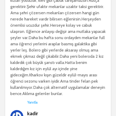
kızları yobazdır, kiev gibi çabuk tanışamazsın.Rusça
gerektirir.Şehir ufaktır mekanlar uzaktır taksi gerektirir.
Ama şehri çözersen mekanları çözersen hangi gün
nerede hareket vardır bilirsen eğlenirsin.Herşeyden
önemlisi ucuzdur şehir.Herseye kolay ve cabuk
ulaşırsın. Eğlence anlayışı değişir ama mutlaka yapacak
şeyler var.Daha bu hafta sonu ordaydım mekanlar full
ama öğrenci yerlerini araplar basmış galaktika gibi
yerler leş. Bolero gibi yerlerde aksaray olmuş ama
ekmek çıkmaz değil çıkabilir.Daha yeni boleroda 2 kız
kaldırdık çok büyük şanstı valla.Hatta benim
kaldırdığım kız için eylül ayı içinde yine
gideceğim.Kharkov kışın güzeldir eylül-mayıs arası
öğrenci sezonu varken iyidir.Ama tinder felan pek
kullanılmıyor.Daha çok alternatif uygulamalar deneyin
bence.Aklıma gelenler bunlar.
Yanıtla
kadir