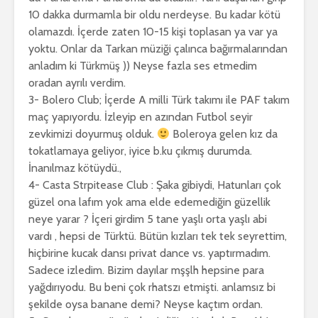
10 dakka durmamla bir oldu nerdeyse. Bu kadar kötü
olamazdı. İçerde zaten 10-15 kişi toplasan ya var ya
yoktu. Onlar da Tarkan müziği çalınca bağırmalarından
anladım ki Türkmüş )) Neyse fazla ses etmedim
oradan ayrılı verdim.
3- Bolero Club; İçerde A milli Türk takımı ile PAF takım
maç yapıyordu. İzleyip en azından Futbol seyir
zevkimizi doyurmuş olduk.
Boleroya gelen kız da
tokatlamaya geliyor, iyice b.ku çıkmış durumda.
İnanılmaz kötüydü.,
4- Casta Strpitease Club : Şaka gibiydi, Hatunları çok
güzel ona lafım yok ama elde edemediğin güzellik
neye yarar ? İçeri girdim 5 tane yaşlı orta yaşlı abi
vardı , hepsi de Türktü. Bütün kızları tek tek seyrettim,
hiçbirine kucak dansı privat dance vs. yaptırmadım.
Sadece izledim. Bizim dayılar mşşlh hepsine para
yağdırıyodu. Bu beni çok rhatszı etmişti. anlamsız bi
şekilde oysa banane demi? Neyse kaçtım ordan.