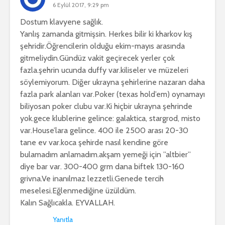
6 Eylül 2017, 9:29 pm
Dostum klavyene sağlık.
Yanlış zamanda gitmişsin. Herkes bilir ki kharkov kış
şehridir.Öğrencilerin olduğu ekim-mayıs arasında
gitmeliydin.Gündüz vakit geçirecek yerler çok
fazla.şehrin ucunda duffy var.kiliseler ve müzeleri
söylemiyorum. Diğer ukrayna şehirlerine nazaran daha
fazla park alanları var.Poker (texas hold’em) oynamayı
biliyosan poker clubu var.Ki hiçbir ukrayna şehrinde
yok.gece klublerine gelince: galaktica, stargrod, misto
var.House’lara gelince. 400 ile 2500 arası 20-30
tane ev var.koca şehirde nasıl kendine göre
bulamadım anlamadım.akşam yemeği için ”altbier”
diye bar var. 300-400 grm dana biftek 130-160
grivna.Ve inanılmaz lezzetli.Genede tercih
meselesi.Eğlenmediğine üzüldüm.
Kalın Sağlıcakla. EYVALLAH.
Yanıtla