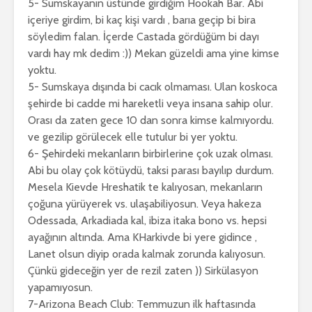
5- Sumskayanın üstünde girdiğim Hookah Bar. Abi
içeriye girdim, bi kaç kişi vardı , barıa geçip bi bira
söyledim falan. İçerde Castada gördüğüm bi dayı
vardı hay mk dedim :)) Mekan güzeldi ama yine kimse
yoktu.
5- Sumskaya dışında bi cacık olmaması. Ulan koskoca
şehirde bi cadde mi hareketli veya insana sahip olur.
Orası da zaten gece 10 dan sonra kimse kalmıyordu.
ve gezilip görülecek elle tutulur bi yer yoktu.
6- Şehirdeki mekanların birbirlerine çok uzak olması.
Abi bu olay çok kötüydü, taksi parası bayılıp durdum.
Mesela Kievde Hreshatik te kalıyosan, mekanların
çoğuna yürüyerek vs. ulaşabiliyosun. Veya hakeza
Odessada, Arkadiada kal, ibiza itaka bono vs. hepsi
ayağının altında. Ama KHarkivde bi yere gidince ,
Lanet olsun diyip orada kalmak zorunda kalıyosun.
Çünkü gideceğin yer de rezil zaten )) Sirkülasyon
yapamıyosun.
7-Arizona Beach Club: Temmuzun ilk haftasında