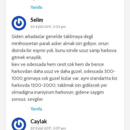
Yanıtla
Selim
20 Eylül 2017, 3:03 pm
Giden arkadaslar genelde takilmaya degil
minihousetan parali asker almak icin gidiyor. onun
disinda bir esprisi yok. bunu icinde ucuz sanip harkova
gitmek enayilik.
kiev ve odessada hem cesit cok hem de bence
harkovdan daha ucuz ve daha guzel. odessada 500-
1000 grivnaya cok guzel kizlar var. ayni standartta kiz
harkovda 1500-2000. takilmak icin gidilecek yer
olmadigina inaniyirum harkovun. gidene saygim
sonsuz. sevgiler
Yanıtla
Caylak
20 Eylül 2017, 3:07 pm