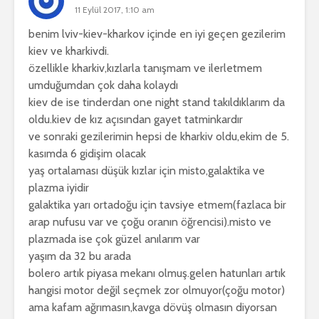
11 Eylül 2017, 1:10 am
benim lviv-kiev-kharkov içinde en iyi geçen gezilerim
kiev ve kharkivdi.
özellikle kharkiv,kızlarla tanışmam ve ilerletmem
umduğumdan çok daha kolaydı
kiev de ise tinderdan one night stand takıldıklarım da
oldu.kiev de kız açısından gayet tatminkardır
ve sonraki gezilerimin hepsi de kharkiv oldu,ekim de 5.
kasımda 6 gidişim olacak
yaş ortalaması düşük kızlar için misto,galaktika ve
plazma iyidir
galaktika yarı ortadoğu için tavsiye etmem(fazlaca bir
arap nufusu var ve çoğu oranın öğrencisi).misto ve
plazmada ise çok güzel anılarım var
yaşım da 32 bu arada
bolero artık piyasa mekanı olmuş.gelen hatunları artık
hangisi motor değil seçmek zor olmuyor(çoğu motor)
ama kafam ağrımasın,kavga dövüş olmasın diyorsan