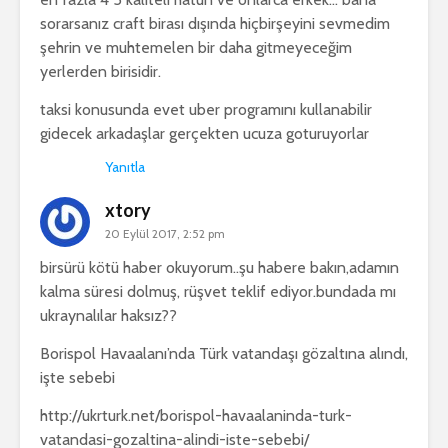
sorarsanız craft birası dışında hiçbirşeyini sevmedim
şehrin ve muhtemelen bir daha gitmeyeceğim
yerlerden birisidir.
taksi konusunda evet uber programını kullanabilir
gidecek arkadaşlar gerçekten ucuza goturuyorlar
Yanıtla
xtory
20 Eylül 2017, 2:52 pm
birsürü kötü haber okuyorum..şu habere bakın,adamın
kalma süresi dolmuş, rüşvet teklif ediyor.bundada mı
ukraynalılar haksız??
Borispol Havaalanı’nda Türk vatandaşı gözaltına alındı,
işte sebebi
http://ukrturk.net/borispol-havaalaninda-turk-
vatandasi-gozaltina-alindi-iste-sebebi/