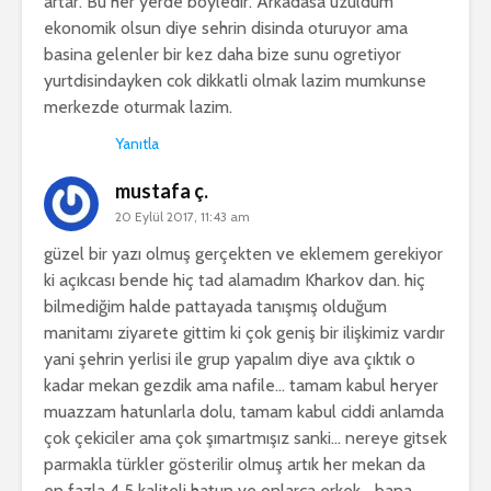
artar. Bu her yerde boyledir. Arkadasa uzuldum
ekonomik olsun diye sehrin disinda oturuyor ama
basina gelenler bir kez daha bize sunu ogretiyor
yurtdisindayken cok dikkatli olmak lazim mumkunse
merkezde oturmak lazim.
Yanıtla
mustafa ç.
20 Eylül 2017, 11:43 am
güzel bir yazı olmuş gerçekten ve eklemem gerekiyor
ki açıkcası bende hiç tad alamadım Kharkov dan. hiç
bilmediğim halde pattayada tanışmış olduğum
manitamı ziyarete gittim ki çok geniş bir ilişkimiz vardır
yani şehrin yerlisi ile grup yapalım diye ava çıktık o
kadar mekan gezdik ama nafile… tamam kabul heryer
muazzam hatunlarla dolu, tamam kabul ciddi anlamda
çok çekiciler ama çok şımartmışız sanki… nereye gitsek
parmakla türkler gösterilir olmuş artık her mekan da
en fazla 4 5 kaliteli hatun ve onlarca erkek… bana