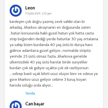
Leon
7 Eylül 2017, 2:15 pm
kardeşim çok doğru yazmış zevk sahibi olan bi
arkadaş…kharkov ukraynanın en doğusunda zaten
..hatun konusunda haklı guzel hatun yok hatta casta
strip beğendim dediği yerde hatunlar 30 yaş ortalama
ya sahip bizim burdanda 40 yaş üstü bi dunya haro
gidince adamlarra guzel geliyor…normalde striptiz
yerinde 25 üstü olmaz fazla…kharkova genelde
ulkemizdeki 40 yaş üstü harolar birde surıyeliler
burdan çok sık gıdıyor uçakta çok sık rastlıyorsun
….sebep basit uçak bileti ucuz oluyor kiev ve odesa ya
gore kharkov ucuz geliyor cebine 3 kuruş koyan
haroda soluğu orda alıyor…
Yanıtla
Can başar