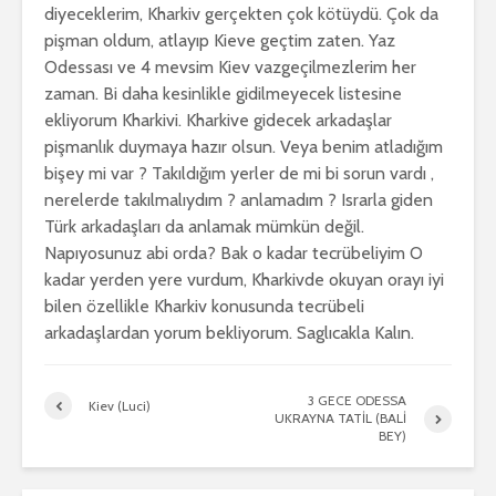
diyeceklerim, Kharkiv gerçekten çok kötüydü. Çok da
pişman oldum, atlayıp Kieve geçtim zaten. Yaz
Odessası ve 4 mevsim Kiev vazgeçilmezlerim her
zaman. Bi daha kesinlikle gidilmeyecek listesine
ekliyorum Kharkivi. Kharkive gidecek arkadaşlar
pişmanlık duymaya hazır olsun. Veya benim atladığım
bişey mi var ? Takıldığım yerler de mi bi sorun vardı ,
nerelerde takılmalıydım ? anlamadım ? Israrla giden
Türk arkadaşları da anlamak mümkün değil.
Napıyosunuz abi orda? Bak o kadar tecrübeliyim O
kadar yerden yere vurdum, Kharkivde okuyan orayı iyi
bilen özellikle Kharkiv konusunda tecrübeli
arkadaşlardan yorum bekliyorum. Saglıcakla Kalın.
3 GECE ODESSA
Kiev (Luci)
UKRAYNA TATİL (BALİ
BEY)