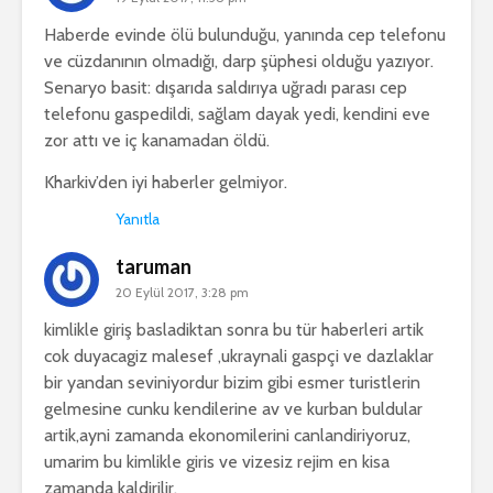
Haberde evinde ölü bulunduğu, yanında cep telefonu
ve cüzdanının olmadığı, darp şüphesi olduğu yazıyor.
Senaryo basit: dışarıda saldırıya uğradı parası cep
telefonu gaspedildi, sağlam dayak yedi, kendini eve
zor attı ve iç kanamadan öldü.
Kharkiv’den iyi haberler gelmiyor.
Yanıtla
taruman
20 Eylül 2017, 3:28 pm
kimlikle giriş basladiktan sonra bu tür haberleri artik
cok duyacagiz malesef ,ukraynali gaspçi ve dazlaklar
bir yandan seviniyordur bizim gibi esmer turistlerin
gelmesine cunku kendilerine av ve kurban buldular
artik,ayni zamanda ekonomilerini canlandiriyoruz,
umarim bu kimlikle giris ve vizesiz rejim en kisa
zamanda kaldirilir.