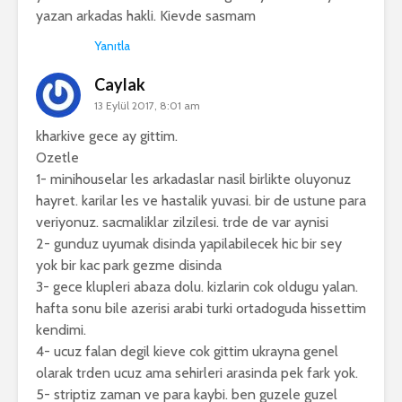
yazan arkadas hakli. Kievde sasmam
Yanıtla
Caylak
13 Eylül 2017, 8:01 am
kharkive gece ay gittim.
Ozetle
1- minihouselar les arkadaslar nasil birlikte oluyonuz
hayret. karilar les ve hastalik yuvasi. bir de ustune para
veriyonuz. sacmaliklar zilzilesi. trde de var aynisi
2- gunduz uyumak disinda yapilabilecek hic bir sey
yok bir kac park gezme disinda
3- gece klupleri abaza dolu. kizlarin cok oldugu yalan.
hafta sonu bile azerisi arabi turki ortadoguda hissettim
kendimi.
4- ucuz falan degil kieve cok gittim ukrayna genel
olarak trden ucuz ama sehirleri arasinda pek fark yok.
5- striptiz zaman ve para kaybi. ben guzele guzel