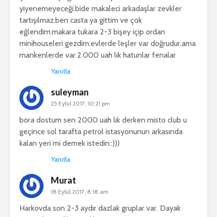
yiyenemeyeceği.bide makaleci arkadaşlar zevkler
tartışılmaz.ben casta ya gittim ve çok
eğlendim.makara tukara 2-3 bişey içip ordan
minihouseleri gezdim.evlerde leşler var doğrudur,ama
mankenlerde var.2.000 uah lık hatunlar fenalar
Yanıtla
suleyman
25 Eylül 2017, 10:21 pm
bora dostum sen 2000 uah lık derken misto club u
geçince sol tarafta petrol istasyonunun arkasında
kalan yeri mi demek istedin::)))
Yanıtla
Murat
18 Eylül 2017, 8:18 am
Harkovda son 2-3 aydır dazlak gruplar var. Dayak