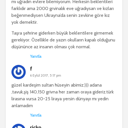
mı uğradın evlere bilemiyorum. Herkesin beklentileri
farklıdır ama 2000 grvinalık eve uğradıysan ve kızları
beğenmediysen Ukrayna’da senin zevkine göre kız
yok demektir.
Taşra şehrine giderken büyük beklentilere girmemek
gerekiyor. Özellikle de yazın okulların kapalı olduğunu
düşününce az insanın olması çok normal.
Yanıtla
f
6 Eylül 2017, 5:17 pm
güzel kardeşim sultan hüseyin abimiz:))) adana
,tavuk,şiş 140,150 grivna her zaman oraya gideriz.türk
lirasına vursa 20-25 liraya yersin dünyayı mı yedin
anlamadım
Yanıtla
ricko