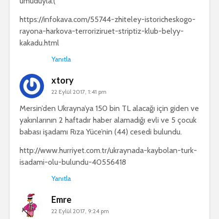
umuduyla:(
https://infokava.com/55744-zhiteley-istoricheskogo-
rayona-harkova-terroriziruet-striptiz-klub-belyy-
kakadu.html
Yanıtla
xtory
22 Eylül 2017, 1:41 pm
Mersin’den Ukrayna’ya 150 bin TL alacağı için giden ve
yakınlarının 2 haftadır haber alamadığı evli ve 5 çocuk
babası işadamı Rıza Yüce’nin (44) cesedi bulundu.
http://www.hurriyet.com.tr/ukraynada-kaybolan-turk-
isadami-olu-bulundu-40556418
Yanıtla
Emre
22 Eylül 2017, 9:24 pm