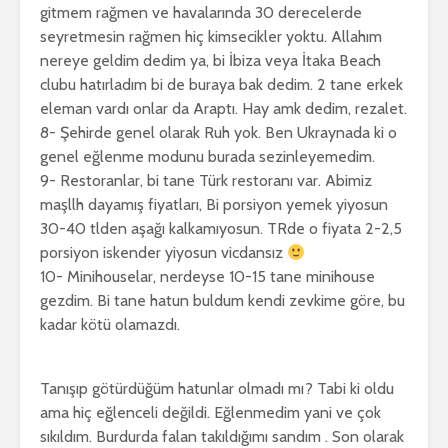
gitmem rağmen ve havalarında 30 derecelerde
seyretmesin rağmen hiç kimsecikler yoktu. Allahım
nereye geldim dedim ya, bi İbiza veya İtaka Beach
clubu hatırladım bi de buraya bak dedim. 2 tane erkek
eleman vardı onlar da Araptı. Hay amk dedim, rezalet.
8- Şehirde genel olarak Ruh yok. Ben Ukraynada ki o
genel eğlenme modunu burada sezinleyemedim.
9- Restoranlar, bi tane Türk restoranı var. Abimiz
maşllh dayamış fiyatları, Bi porsiyon yemek yiyosun
30-40 tlden aşağı kalkamıyosun. TRde o fiyata 2-2,5
porsiyon iskender yiyosun vicdansız
10- Minihouselar, nerdeyse 10-15 tane minihouse
gezdim. Bi tane hatun buldum kendi zevkime göre, bu
kadar kötü olamazdı.
Tanışıp götürdüğüm hatunlar olmadı mı? Tabi ki oldu
ama hiç eğlenceli değildi. Eğlenmedim yani ve çok
sıkıldım. Burdurda falan takıldığımı sandım . Son olarak