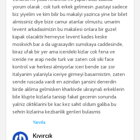
yorum olarak ; cok turk erkek gelmesin ,pastayi sadece
biz yiyelim ve kim bilir bu makalyi yazinca yine bir bilet
almissiniz diye bize camur atanlar olmustu, umarim
levent arkadasimizin bu makalesi onlara bir guzel
kapak olacaktir.herneyse levent kades keske
moskvich bar a da ugrasaydin sumskaya caddesinde,
biraz ufak bir yer ama icerideki kizlar cok fena ve
iceride ne arap nede turk var zaten cok siki face
kontrol var herkesi almiyorlar iceri bende zar zor
italyanim yalaniyla iceriye girmeyi basarmistim, zaten
sende ruscada vardi en azindan şansini denerdin
birde aklima gelmisken kharkivde ukraynali erkeklerin
bile klupte kizlarla tanisip fakat gecenin sonunda
yalniz ciktiklarini bir kac kez sahit oldum galiba bu
sehrin kizlarina kezbanlik genleri bulasmis
Yanıtla
Kıvırcık