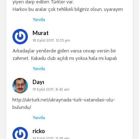
yiyen darp edilen Türkler var.
Harkov bu aralar çok tehlikeli bilginiz olsun, uyarayım
Yanıtla
Murat
18 Eylül 2017, 12:35 pm
Arkadaşlar yenilerde giden varsa cevap versin bir
zahmet. Kakadu club açıldı mı yoksa hala mı kapalı
Yanıtla
Dayı
19 Eylül 2017, 8:42 am
http://ukrturk.net/ukraynada-turk-vatandasi-olu-
bulundu/
Yanıtla
ricko
19 Eylül 2017, 11:38 pm