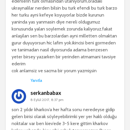
edenlerin turk olmasindan utaniyorum,oradaki
ukraynalilar nerden bilsin bu turk efendi bu turk barzo
her turku ayni kefeye koyuyorlar bizde kurunun
yaninda yas yanmasin diye nereli oldugumuz
konusunda yalan soylemek zorunda kaliyoruz.fakat
anlaşilan sen bu barzolardan ayni milletten olmaktan
gurur duyuyorsun hic lafim yok.ikincisi beni gormeden
ve tanimadan nasil diyorsunda adama benzesen
yeter birsey yazarken bir yerinden atmamani tavsiye
ederim
cok anlamsiz ve sacma bir yorum yazmişsin
Yanıtla
serkanbabax
8 Eylül 2017, 8:37 pm
son 2 yıldır kharkov’a her hafta sonu neredeyse gidip
gelen birisi olarak söyleyebilirimki yer yer haklı olduğu
noktalar var ben kiev’ede 3-5 kere gittim kharkov