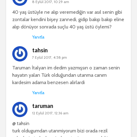
8 Eylül 2017, 10:29 am
40 yaş üstüyle ne alıp veremediğin var asıl senin gibi
zontalar kendini bişey zannedi, gidip bakıp bakıp eline
alıp dönüyor sonrada suçlu 40 yaş üstü öylemi?
Yanıtla
tahsin
7 Eylül 2017, 4:58 pm
Taruman İtalyan im dedim yazmışsın o zaman senin
hayatın yalan Türk olduğundan utanma canım
kardesim adama benzesen alirlardi
Yanıtla
taruman
12 Eylül 2017, 12:36 am
@ tahsin
turk oldugumdan utanmiyorum bizi orada rezil