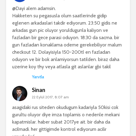
@Dayi alem adamsin.
Hakketen su pegasusla olum saatlerinde gidip
eglenen arkadaslari takdir ediyorum. 23:50 gidis ne
arkadas gun pic oluyor yoruldugunla kaliyon ve
fazladan bir gece parasi oduyon. 18:30 da sacma. bir
gun fazladan konaklama odeme gerekebiliyor malum
checkout 12. Dolayisiyla 150-200tl en fazladan
oduyon ve bir bok anlamiyorsun tatilden. biraz daha
uzerine koy thy veya atlasla git aslanlar gbi takil
Yanıtla
Sinan
22 Eylül 2017, 8:07 am
asagidaki rus siteden okudugum kadariyla 50kisi cok
gurultu oluyor diye imza toplamis o nedenle mekani
kapatmislar. haber subat 2017ye ait. bir daha da
acilmadi. her gittigimde kontrol ediyorum acilir