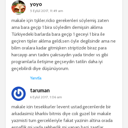
yoyo
5 Eylül 2017, 11:49 am
makale için tşkler,ricko gerekenleri söylemiş zaten
ama bara geçip 1 bira söyledim demişsin aklıma
Türkiyedeki barlarda bara geçip 1 geceyi 1 bira ile
geçiren tipler aklıma geldi,sen öyle degilsindir ama ne
bilim oralara kadar gitmişken striptizde biraz para
harcayıp anın tadını çıakrsaydın yada tinder vs gibi
programlarla iletişime geçseydin tatilin daha iyi
geçebilirdi diye düşünüyorum.
Yanıtla
taruman
6 Eylül 2017, 1:06 am
makale icin tesekkurler levent ustad.gecenlerde bir
arkadasimiz kharkiv bitmis diye cok guzel bir makale
yazmisti tum gercekleriyle fakat yazinin altina orada
esnaflik mi yada rehberlik mi yapan bazi zaatlar