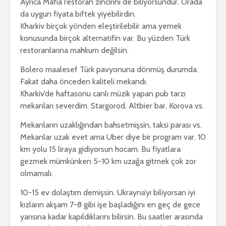
Ayrıca Mafia restoran zincirini de biliyorsundur. Orada
da uygun fiyata biftek yiyebilirdin.
Kharkiv birçok yönden eleştirilebilir ama yemek
konusunda birçok alternatifin var. Bu yüzden Türk
restoranlarına mahkum değilsin.
Bolero maalesef Türk pavyonuna dönmüş durumda.
Fakat daha önceden kaliteli mekandı.
Kharkiv’de haftasonu canlı müzik yapan pub tarzı
mekanları severdim. Stargorod, Altbier bar, Korova vs.
Mekanların uzaklığından bahsetmişsin, taksi parası vs.
Mekanlar uzak evet ama Uber diye bir program var. 10
km yolu 15 liraya gidiyorsun hocam. Bu fiyatlara
gezmek mümkünken 5-10 km uzağa gitmek çok zor
olmamalı.
10-15 ev dolaştım demişsin. Ukrayna’yı biliyorsan iyi
kızların akşam 7-8 gibi işe başladığını en geç de gece
yarısına kadar kapıldıklarını bilirsin. Bu saatler arasında