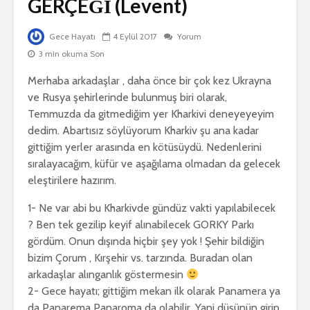
GERÇEĞİ (Levent)
Gece Hayatı
4 Eylül 2017
Yorum
3 min okuma Son
Merhaba arkadaşlar , daha önce bir çok kez Ukrayna
ve Rusya şehirlerinde bulunmuş biri olarak,
Temmuzda da gitmediğim yer Kharkivi deneyeyeyim
dedim. Abartısız söylüyorum Kharkiv şu ana kadar
gittiğim yerler arasında en kötüsüydü. Nedenlerini
sıralayacağım, küfür ve aşağılama olmadan da gelecek
eleştirilere hazırım.
1- Ne var abi bu Kharkivde gündüz vakti yapılabilecek
? Ben tek gezilip keyif alınabilecek GORKY Parkı
gördüm. Onun dışında hiçbir şey yok ! Şehir bildiğin
bizim Çorum , Kırşehir vs. tarzında. Buradan olan
arkadaşlar alınganlık göstermesin
2- Gece hayatı; gittiğim mekan ilk olarak Panamera ya
da Panarema Panaroma da olabilir. Yani düşünün girip