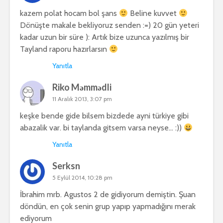
kazem polat hocam bol şans
Beline kuvvet
Dönüşte makale bekliyoruz senden :=) 20 gün yeteri
kadar uzun bir süre ): Artık bize uzunca yazılmış bir
Tayland raporu hazırlarsın
Yanıtla
Riko Məmmədli
11 Aralık 2013, 3:07 pm
keşke bende gide bilsem bizdede ayni türkiye gibi
abazalik var. bi taylanda gitsem varsa neyse… :))
Yanıtla
Serksn
5 Eylül 2014, 10:28 pm
İbrahim mrb. Agustos 2 de gidiyorum demiştin. Şuan
döndün, en çok senin grup yapıp yapmadığını merak
ediyorum