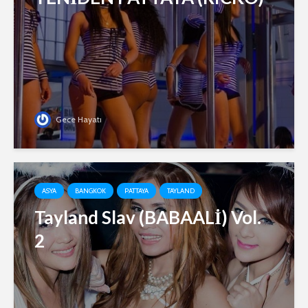
Gece Hayatı
ASYA
BANGKOK
PATTAYA
TAYLAND
Tayland Slav (BABAALİ) Vol.
2