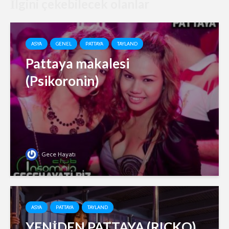
İlgini çekebilecek olanlar
ASYA
GENEL
PATTAYA
TAYLAND
Pattaya makalesi
(Psikoronin)
Gece Hayatı
ASYA
PATTAYA
TAYLAND
YENİDEN PATTAYA (RICKO)