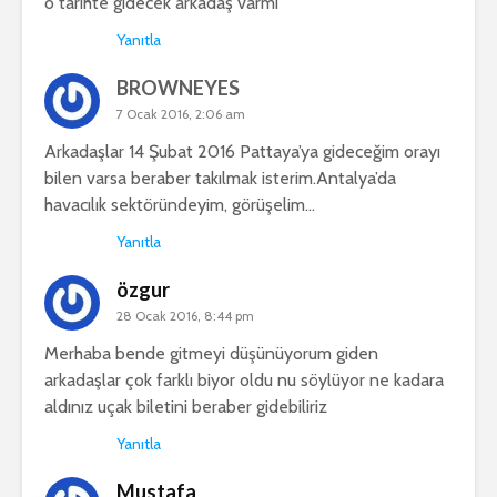
o tarihte gidecek arkadaş varmı
Yanıtla
BROWNEYES
7 Ocak 2016, 2:06 am
Arkadaşlar 14 Şubat 2016 Pattaya’ya gideceğim orayı
bilen varsa beraber takılmak isterim.Antalya’da
havacılık sektöründeyim, görüşelim…
Yanıtla
özgur
28 Ocak 2016, 8:44 pm
Merhaba bende gitmeyi düşünüyorum giden
arkadaşlar çok farklı biyor oldu nu söylüyor ne kadara
aldınız uçak biletini beraber gidebiliriz
Yanıtla
Mustafa