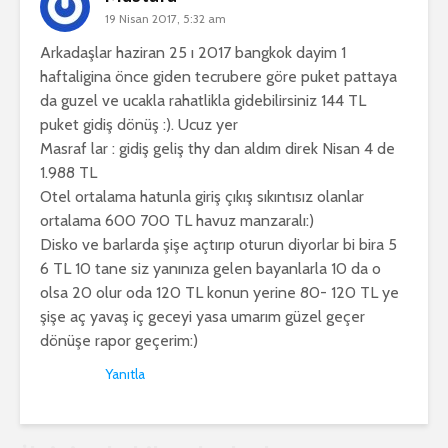
19 Nisan 2017, 5:32 am
Arkadaşlar haziran 25 ı 2017 bangkok dayim 1
haftaligina önce giden tecrubere göre puket pattaya
da guzel ve ucakla rahatlikla gidebilirsiniz 144 TL
puket gidiş dönüş :). Ucuz yer
Masraf lar : gidiş geliş thy dan aldım direk Nisan 4 de
1.988 TL
Otel ortalama hatunla giriş çıkış sıkıntısız olanlar
ortalama 600 700 TL havuz manzaralı:)
Disko ve barlarda şişe açtırıp oturun diyorlar bi bira 5
6 TL 10 tane siz yanınıza gelen bayanlarla 10 da o
olsa 20 olur oda 120 TL konun yerine 80- 120 TL ye
şişe aç yavaş iç geceyi yasa umarım güzel geçer
dönüşe rapor geçerim:)
Yanıtla