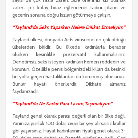
sayısı da çok fazla zaten. Size önerimiz kız bulmak
zaten çok kolay biraz eğlencenin tadını çıkarın ve
gecenin sonuna doğru kızları götürmeye çalışın.
“Tayland’da Seks Yaparken Nelere Dikkat Etmeliyim”
Tayland ülkesi, dünyada Aids virüsünün en çok olduğu
ülkelerden biridir. Bu ülkede kadınlarla beraber
olurken kesinlikle prezervatif kullanmalısınız.
Denetimsiz seks isteyen kadınları hemen reddedin ve
korunun. Özellikle penis bölgenizdeki kılları da kesinki,
bu yolla geçen hastalıklardan da korunmuş olursunuz.
Bunlar hayati önerilerdir. Dikkate almanız
faydanızadır.
“Tayland’da Ne Kadar Para Lazım,Taşımalıyım”
Tayland genel olarak parası değerli olan bir ülke değil.
Yanınıza günlük 100 dolar civarı bir şey alırsanız krallar
gibi yaşarsınız. Hayat kadınlarının fiyatı genel olarak 3-