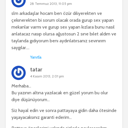
28 Temmuz 2013, 11:05 pm
slm arkadaşlar hocam ben özür dılıyerekten ve
çekınerekten bi sorum olacak orada gurup sex yapan
mekanlar varmı ve gurup sex yapan kızlara bunu nasıl
anlatacaz nasıp olursa ağustosun 2 sıne bılet aldım ve
taylanda gıdıyorum benı aydınlatırsanız sevınırım
saygılar….
Yanıtla
tatar
4 Kasım 2013, 2:01 pm
Merhaba…
Bu yazının altına yazılacak en güzel yorum bu olur
diye düşünüyorum…
Siz hayal edin ve sonra pattayaya gidin daha ötesinde
yaşayacaksınız garanti ederim…