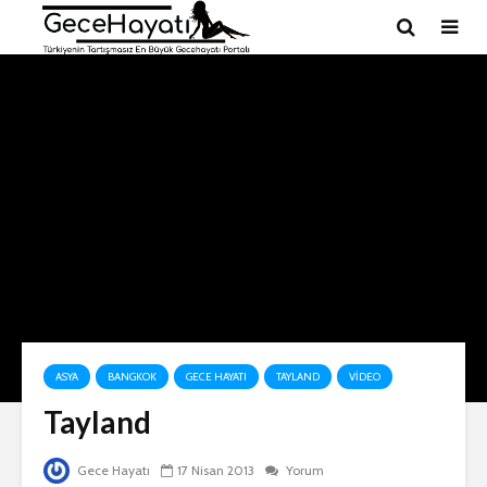
ASYA
BANGKOK
GECE HAYATI
TAYLAND
VIDEO
Tayland
Gece Hayatı
17 Nisan 2013
Yorum