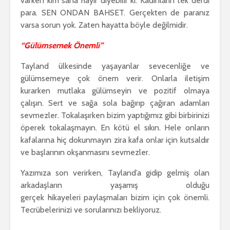
varken kim sana hayır diyebilir ki. Kadınların tek derdi
para. SEN ONDAN BAHSET. Gerçekten de paranız
varsa sorun yok. Zaten hayatta böyle değilmidir.
“Gülümsemek Önemli”
Tayland ülkesinde yaşayanlar sevecenliğe ve
gülümsemeye çok önem verir. Onlarla iletişim
kurarken mutlaka gülümseyin ve pozitif olmaya
çalışın. Sert ve sağa sola bağırıp çağıran adamları
sevmezler. Tokalaşırken bizim yaptığımız gibi birbirinizi
öperek tokalaşmayın. En kötü el sıkın. Hele onların
kafalarına hiç dokunmayın zira kafa onlar için kutsaldır
ve başlarının okşanmasını sevmezler.
Yazımıza son verirken, Tayland’a gidip gelmiş olan
arkadaşların yaşamış olduğu
gerçek hikayeleri paylaşmaları bizim için çok önemli.
Tecrübelerinizi ve sorularınızı bekliyoruz.