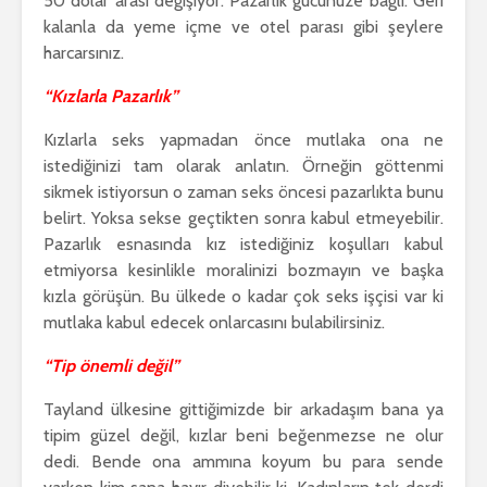
50 dolar arası değişiyor. Pazarlık gücünüze bağlı. Geri
kalanla da yeme içme ve otel parası gibi şeylere
harcarsınız.
“Kızlarla Pazarlık”
Kızlarla seks yapmadan önce mutlaka ona ne
istediğinizi tam olarak anlatın. Örneğin göttenmi
sikmek istiyorsun o zaman seks öncesi pazarlıkta bunu
belirt. Yoksa sekse geçtikten sonra kabul etmeyebilir.
Pazarlık esnasında kız istediğiniz koşulları kabul
etmiyorsa kesinlikle moralinizi bozmayın ve başka
kızla görüşün. Bu ülkede o kadar çok seks işçisi var ki
mutlaka kabul edecek onlarcasını bulabilirsiniz.
“Tip önemli değil”
Tayland ülkesine gittiğimizde bir arkadaşım bana ya
tipim güzel değil, kızlar beni beğenmezse ne olur
dedi. Bende ona ammına koyum bu para sende