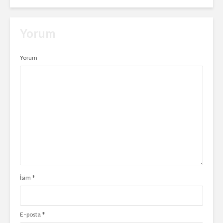
Yorum
Yorum
İsim
*
E-posta
*