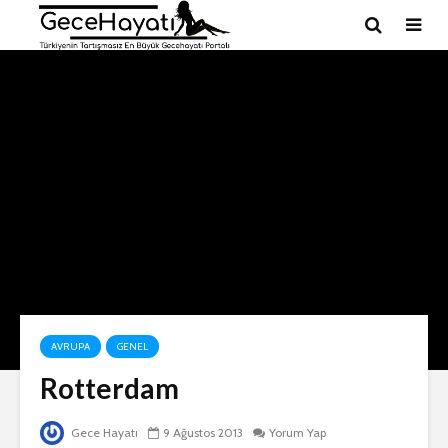
AVRUPA
GENEL
Rotterdam
Gece Hayatı
9 Ağustos 2013
Yorum Yap