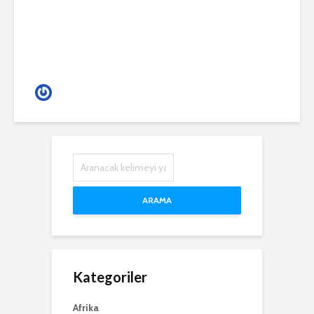
saygısızca Varna’nın tadına
varınca” Bebe Tugay
Gece Hayatı
ARAMA
Kategoriler
Afrika