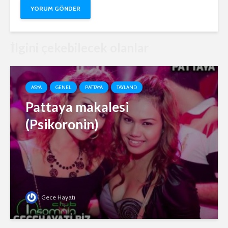
İlgini çekebilecek olanlar
ASYA
GENEL
PATTAYA
TAYLAND
Pattaya makalesi
(Psikoronin)
Gece Hayatı