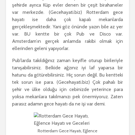
şehirde ayrıca Küp evler denen bir çeşit birahaneler
var merkezde. (Gecehayati.biz) Rotterdam gece
hayatı ise daha çok kapalı mekanlarda
gerçekleşmektedir. Yani göz önünde yazın bile az yer
var. BU kentte bir çok Pub ve Disco var.
Amsterdam’ın gerçek anlamda rakibi olmak için
ellerinden geleni yapıyorlar.
Pub’larda takıldığınız zaman keyifle oturup birileriyle
tanışabilirsiniz. Belkide ağzınız iyi laf yaparsa bir
hatunu da götürebilirsiniz. Hiç sorun değil. Bu kentteki
tek sorun ise para. (Gecehayati.biz) Çok pahalı bir
şehir ve ülke olduğu için cebinizde yeterince para
yoksa mekanlara takılmanızı pek önermiyoruz. Zaten
parasız adamın gece hayatı da ne işi var demi.
Rotterdam Gece Hayatı, Eğlence