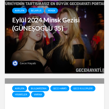
AVRUPA
BELARUS
MINSK
Eylül 2024 Minsk Gezisi
(GÜNEŞOGLU 35)
Gece Hayatı
AVRUPA
BULGARISTAN
GECE HAYATI
GECE KULÜPLERI
HIKAYELER
VARNA
Gece Hayatı “Yaşandı bitti