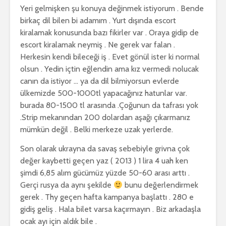
Yeri gelmişken şu konuya değinmek istiyorum . Bende
birkaç dil bilen bi adamım . Yurt dışında escort
kiralamak konusunda bazı fikirler var . Oraya gidip de
escort kiralamak neymiş . Ne gerek var falan .
Herkesin kendi bileceği iş . Evet gönül ister ki normal
olsun . Yedin içtin eğlendin ama kız vermedi nolucak
canın da istiyor … ya da dil bilmiyorsun evlerde
ülkemizde 500-1000tl yapacağınız hatunlar var.
burada 80-1500 tl arasında .Çoğunun da tafrası yok
.Strip mekanından 200 dolardan aşağı çıkarmanız
mümkün değil . Belki merkeze uzak yerlerde.
Son olarak ukrayna da savaş sebebiyle grivna çok
değer kaybetti geçen yaz ( 2013 ) 1 lira 4 uah ken
şimdi 6,85 alım gücümüz yüzde 50-60 arası arttı .
Gerçi rusya da aynı şekilde
bunu değerlendirmek
gerek . Thy geçen hafta kampanya başlattı . 280 e
gidiş geliş . Hala bilet varsa kaçırmayın . Biz arkadaşla
ocak ayı için aldık bile .