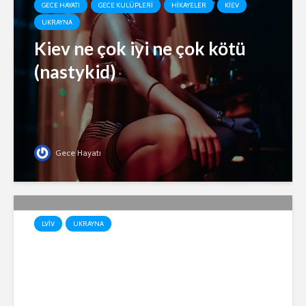
GECE HAYATI
GECE KULÜPLERI
HIKAYELER
KIEV
UKRAYNA
Kiev ne çok iyi ne çok kötü
(nastykid)
Gece Hayatı
LVIV
UKRAYNA
SAVAŞ GÜNLERİNDE LVİV
(RICKO)