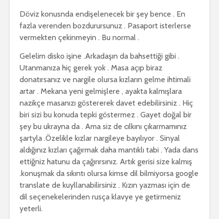
Döviz konusnda endişelenecek bir şey bence . En
fazla verenden bozdurursunuz . Pasaport isterlerse
vermekten çekinmeyin . Bu normal .
Gelelim disko işine .Arkadaşın da bahsettiği gibi .
Utanmanıza hiç gerek yok . Masa açıp biraz
donatırsanız ve nargile olursa kızların gelme ihtimali
artar . Mekana yeni gelmişlere , ayakta kalmışlara
nazikçe masanızı göstererek davet edebilirsiniz . Hiç
biri sizi bu konuda tepki göstermez . Gayet doğal bir
şey bu ukrayna da . Ama siz de cılkını çıkarmamınız
şartyla .Özelikle kızlar nargileye bayılıyor . Sinyal
aldığınız kızları çağırmak daha mantıklı tabi . Yada dans
ettiğniz hatunu da çağırırsınız. Artık gerisi size kalmış
.konuşmak da sıkıntı olursa kimse dil bilmiyorsa google
translate de kuyllanabilirsiniz . Kızın yazması için de
dil seçenekelerinden rusça klavye ye getirmeniz
yeterli.