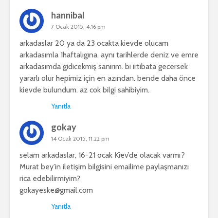
hannibal
7 Ocak 2015, 4:16 pm
arkadaslar 20 ya da 23 ocakta kievde olucam
arkadasımla 1haftalıgına. aynı tarihlerde deniz ve emre
arkadasımda gidicekmiş sanırım. bi irtibata gecersek
yararlı olur hepimiz için en azından. bende daha önce
kievde bulundum. az cok bilgi sahibiyim.
Yanıtla
gokay
14 Ocak 2015, 11:22 pm
selam arkadaslar, 16-21 ocak Kiev’de olacak varmı?
Murat bey’in iletişim bilgisini emailime paylaşmanızı
rica edebilirmiyim?
gokayeske@gmail.com
Yanıtla