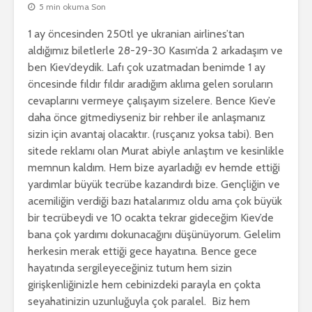
5 min okuma Son
1 ay öncesinden 250tl ye ukranian airlines’tan
aldığımız biletlerle 28-29-30 Kasım’da 2 arkadaşım ve
ben Kiev’deydik. Lafı çok uzatmadan benimde 1 ay
öncesinde fıldır fıldır aradığım aklıma gelen soruların
cevaplarını vermeye çalışayım sizelere. Bence Kiev’e
daha önce gitmediyseniz bir rehber ile anlaşmanız
sizin için avantaj olacaktır. (rusçanız yoksa tabi). Ben
sitede reklamı olan Murat abiyle anlaştım ve kesinlikle
memnun kaldım. Hem bize ayarladığı ev hemde ettiği
yardımlar büyük tecrübe kazandırdı bize. Gençliğin ve
acemiliğin verdiği bazı hatalarımız oldu ama çok büyük
bir tecrübeydi ve 10 ocakta tekrar gideceğim Kiev’de
bana çok yardımı dokunacağını düşünüyorum. Gelelim
herkesin merak ettiği gece hayatına. Bence gece
hayatında sergileyeceğiniz tutum hem sizin
girişkenliğinizle hem cebinizdeki parayla en çokta
seyahatinizin uzunluğuyla çok paralel. Biz hem