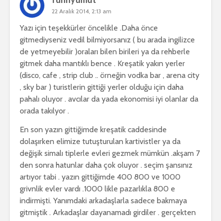
22 Aralık 2014, 2:13 am
Yazı için teşekkürler öncelikle .Daha önce
gitmediyseniz vedil bilmiyorsanız ( bu arada ingilizce
de yetmeyebilir )oraları bilen birileri ya da rehberle
gitmek daha mantıklı bence . Kreşatik yakın yerler
(disco, cafe , strip club .. örneğin vodka bar , arena city
, sky bar ) turistlerin gittiği yerler olduğu için daha
pahalı oluyor . avcılar da yada ekonomisi iyi olanlar da
orada takılyor .
En son yazın gittiğimde kreşatik caddesinde
dolaşırken elimize tutuşturulan kartivistler ya da
değişik simalı tiplerle evleri gezmek mümkün .akşam 7
den sonra hatunlar daha çok oluyor . seçim şansınız
artıyor tabi . yazın gittiğimde 400 800 ve 1000
grivnlik evler vardı .1000 likle pazarlıkla 800 e
indirmişti. Yanımdaki arkadaşlarla sadece bakmaya
gitmiştik . Arkadaşlar dayanamadı girdiler . gerçekten