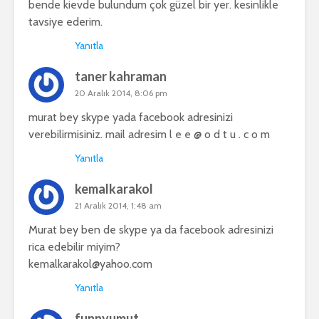
bende kievde bulundum çok güzel bir yer. kesinlikle
tavsiye ederim.
Yanıtla
taner kahraman
20 Aralık 2014, 8:06 pm
murat bey skype yada facebook adresinizi
verebilirmisiniz. mail adresim l e e @ o d t u . c o m
Yanıtla
kemalkarakol
21 Aralık 2014, 1:48 am
Murat bey ben de skype ya da facebook adresinizi
rica edebilir miyim?
kemalkarakol@yahoo.com
Yanıtla
funnyumut