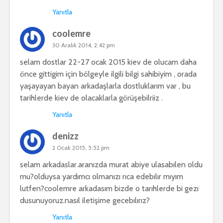
Yanıtla
coolemre
30 Aralık 2014, 2:42 pm
selam dostlar 22-27 ocak 2015 kiev de olucam daha
önce gittigim için bölgeyle ilgili bilgi sahibiyim , orada
yaşayayan bayan arkadaşlarla dostluklarım var , bu
tarihlerde kiev de olacaklarla görüşebilriiz .
Yanıtla
denizz
2 Ocak 2015, 5:52 pm
selam arkadaslar.aranızda murat abiye ulasabılen oldu
mu?olduysa yardımcı olmanızı rıca edebılır mıyım
lutfen?coolemre arkadasım bizde o tarıhlerde bi gezı
dusunuyoruz.nasıl iletişime gecebılırız?
Yanıtla