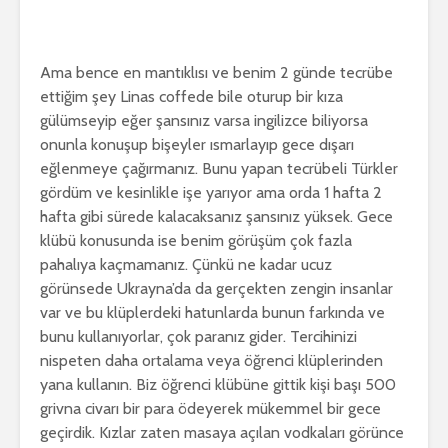
Ama bence en mantıklısı ve benim 2 günde tecrübe
ettiğim şey Linas coffede bile oturup bir kıza
gülümseyip eğer şansınız varsa ingilizce biliyorsa
onunla konuşup bişeyler ısmarlayıp gece dışarı
eğlenmeye çağırmanız. Bunu yapan tecrübeli Türkler
gördüm ve kesinlikle işe yarıyor ama orda 1 hafta 2
hafta gibi sürede kalacaksanız şansınız yüksek. Gece
klübü konusunda ise benim görüşüm çok fazla
pahalıya kaçmamanız. Çünkü ne kadar ucuz
görünsede Ukrayna’da da gerçekten zengin insanlar
var ve bu klüplerdeki hatunlarda bunun farkında ve
bunu kullanıyorlar, çok paranız gider. Tercihinizi
nispeten daha ortalama veya öğrenci klüplerinden
yana kullanın. Biz öğrenci klübüne gittik kişi başı 500
grivna civarı bir para ödeyerek mükemmel bir gece
geçirdik. Kızlar zaten masaya açılan vodkaları görünce