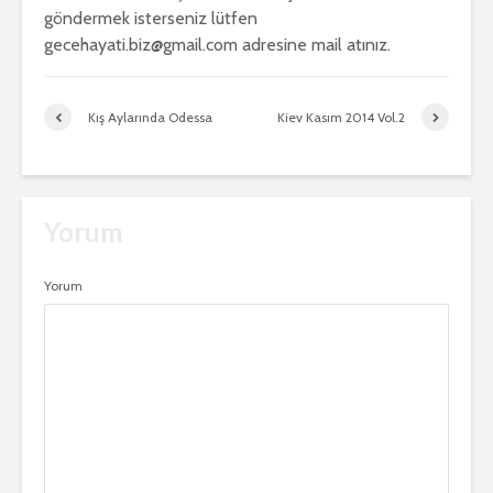
göndermek isterseniz lütfen
gecehayati.biz@gmail.com adresine mail atınız.
Kış Aylarında Odessa
Kiev Kasım 2014 Vol.2
Yorum
Yorum