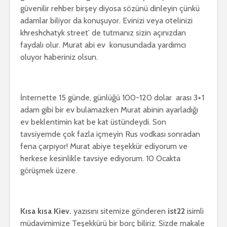
güvenilir rehber birşey diyosa sözünü dinleyin çünkü
adamlar biliyor da konuşuyor. Evinizi veya otelinizi
khreshchatyk street’ de tutmanız sizin açınızdan
faydalı olur. Murat abi ev konusundada yardımcı
oluyor haberiniz olsun.
İnternette 15 günde, günlüğü 100-120 dolar arası 3+1
adam gibi bir ev bulamazken Murat abinin ayarladığı
ev beklentimin kat be kat üstündeydi. Son
tavsiyemde çok fazla içmeyin Rus vodkası sonradan
fena çarpıyor! Murat abiye teşekkür ediyorum ve
herkese kesinlikle tavsiye ediyorum. 10 Ocakta
görüşmek üzere.
Kısa kısa Kiev.
yazısını sitemize gönderen
ist22
isimli
müdavimimize Teşekkürü bir borç biliriz. Sizde makale