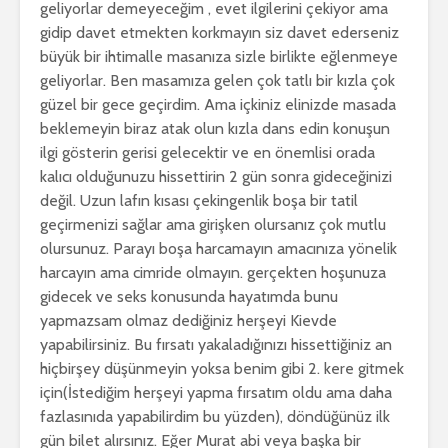
geliyorlar demeyeceğim , evet ilgilerini çekiyor ama
gidip davet etmekten korkmayın siz davet ederseniz
büyük bir ihtimalle masanıza sizle birlikte eğlenmeye
geliyorlar. Ben masamıza gelen çok tatlı bir kızla çok
güzel bir gece geçirdim. Ama içkiniz elinizde masada
beklemeyin biraz atak olun kızla dans edin konuşun
ilgi gösterin gerisi gelecektir ve en önemlisi orada
kalıcı olduğunuzu hissettirin 2 gün sonra gideceğinizi
değil. Uzun lafın kısası çekingenlik boşa bir tatil
geçirmenizi sağlar ama girişken olursanız çok mutlu
olursunuz. Parayı boşa harcamayın amacınıza yönelik
harcayın ama cimride olmayın. gerçekten hoşunuza
gidecek ve seks konusunda hayatımda bunu
yapmazsam olmaz dediğiniz herşeyi Kievde
yapabilirsiniz. Bu fırsatı yakaladığınızı hissettiğiniz an
hiçbirşey düşünmeyin yoksa benim gibi 2. kere gitmek
için(İstediğim herşeyi yapma fırsatım oldu ama daha
fazlasınıda yapabilirdim bu yüzden), döndüğünüz ilk
gün bilet alırsınız. Eğer Murat abi veya başka bir