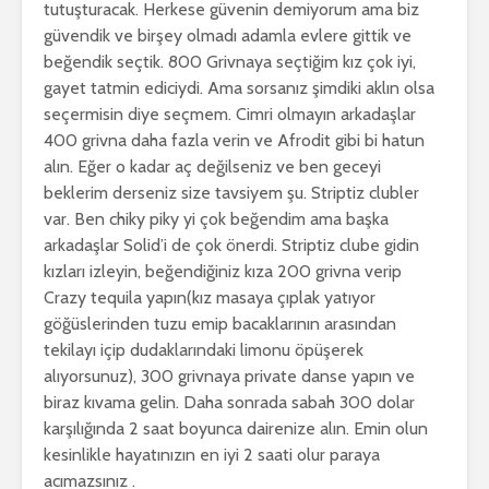
tutuşturacak. Herkese güvenin demiyorum ama biz
güvendik ve birşey olmadı adamla evlere gittik ve
beğendik seçtik. 800 Grivnaya seçtiğim kız çok iyi,
gayet tatmin ediciydi. Ama sorsanız şimdiki aklın olsa
seçermisin diye seçmem. Cimri olmayın arkadaşlar
400 grivna daha fazla verin ve Afrodit gibi bi hatun
alın. Eğer o kadar aç değilseniz ve ben geceyi
beklerim derseniz size tavsiyem şu. Striptiz clubler
var. Ben chiky piky yi çok beğendim ama başka
arkadaşlar Solid’i de çok önerdi. Striptiz clube gidin
kızları izleyin, beğendiğiniz kıza 200 grivna verip
Crazy tequila yapın(kız masaya çıplak yatıyor
göğüslerinden tuzu emip bacaklarının arasından
tekilayı içip dudaklarındaki limonu öpüşerek
alıyorsunuz), 300 grivnaya private danse yapın ve
biraz kıvama gelin. Daha sonrada sabah 300 dolar
karşılığında 2 saat boyunca dairenize alın. Emin olun
kesinlikle hayatınızın en iyi 2 saati olur paraya
acımazsınız .