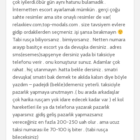
çok iyilerdi.öbür gün aynı hatunu bulamadık .
İnternetten escort ayarlamak mümkün . gerçi çoğu
sahte resimler ama site onaylı resimler de var(
relaxkiev.com,top-modals.com . size tavsiyem evlere
gidip ordakilerden seçmeniz .işi şansa bırakmayın
Tabi rusça biliyorsanız . bimiyorsanız . Netten numara
arayıp basitçe escort ya da devuşka dersiniz . adres
sms(esemes)sapşenye dersiniz yada bi taksiciye
telefonu verir . onu konuşturur sunuz. Adamlar çok
rahat . hiç utanmayın .hatta bekle dersiniz . smatri
devuşka( smatri bak demek te akılda kalsın diye böyle
yazdım – padejdi (bekle)demeniz yeterli. taksiciyle
pazarlık yapmaya unutmayın .( bu arada arkadaşlar
çok harika rusçam yok idare edecek kadar var ) el kol
hareketleri ile ya da telefona yazarak pazarlık
yaparsınız .gidiş geliş pazarlık yapmazsanız
vereceğiniz en fazla 200-250 uah olur . ama ucuz
taksi numarası ile 70-100 iş biter . (tabi rusça
bileceksiniz)