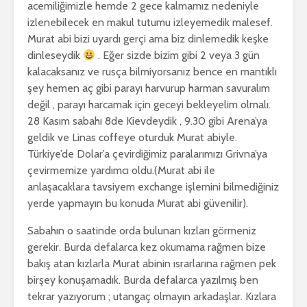
acemiliğimizle hemde 2 gece kalmamız nedeniyle
izlenebilecek en makul tutumu izleyemedik malesef.
Murat abi bizi uyardı gerçi ama biz dinlemedik keşke
dinleseydik
. Eğer sizde bizim gibi 2 veya 3 gün
kalacaksanız ve rusça bilmiyorsanız bence en mantıklı
şey hemen aç gibi parayı harvurup harman savuralım
değil , parayı harcamak için geceyi bekleyelim olmalı.
28 Kasım sabahı 8de Kievdeydik , 9.30 gibi Arena’ya
geldik ve Linas coffeye oturduk Murat abiyle.
Türkiye’de Dolar’a çevirdiğimiz paralarımızı Grivna’ya
çevirmemize yardımcı oldu.(Murat abi ile
anlaşacaklara tavsiyem exchange işlemini bilmediğiniz
yerde yapmayın bu konuda Murat abi güvenilir).
Sabahın o saatinde orda bulunan kızları görmeniz
gerekir. Burda defalarca kez okumama rağmen bize
bakış atan kızlarla Murat abinin ısrarlarına rağmen pek
birşey konuşamadık. Burda defalarca yazılmış ben
tekrar yazıyorum ; utangaç olmayın arkadaşlar. Kızlara