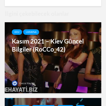
İlgini çekebilecek olanlar
KIEV
UKRAYNA
Kasım 2021 – Kiev Güncel
Bilgiler (RoCCo_42)
Gece Hayatı