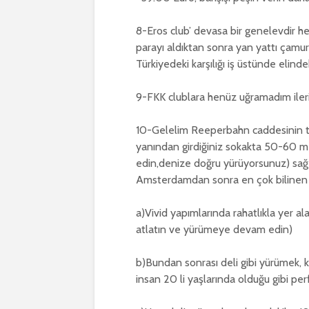
8-Eros club’ devasa bir genelevdir he
parayı aldıktan sonra yan yattı çamu
Türkiyedeki karşılığı iş üstünde elind
9-FKK clublara henüz uğramadım iler
10-Gelelim Reeperbahn caddesinin t
yanından girdiğiniz sokakta 50-60 m
edin,denize doğru yürüyorsunuz) sağ 
Amsterdamdan sonra en çok bilinen 
a)Vivid yapımlarında rahatlıkla yer a
atlatın ve yürümeye devam edin)
b)Bundan sonrası deli gibi yürümek, k
insan 20 li yaşlarında olduğu gibi p