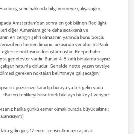
 Hamburg şehri hakkında bilgi vermeye çalışacağım.
vrupada Amsterdam’dan sonra en çok bilinen Red light
eri diğer Almanlara göre daha sıcakkanlı ve
yanın en zengin şehri olmasının yanında bunu borçlu
 denizcilerin hemen limanın arkasında yer alan St.Pauli
 bir eğlence noktasına dönüştürmüştür. Reeperbahn
pta genelevler vardır. Bunlar 4-5 katlı binalarda sayısız
a çalışan hatunla doludur. Genelde nette yazan tavsiye
edilmesi gereken noktaları belirtmeye çalışacağım;
ipseniz gözünüzü karartıp buraya ya tek gelin yada
. -Bazen tehlikeyi hissetmek bile ayrı bir keyif veriyor-
orsanız harika çünkü esmer olmak burada büyük sıkıntı,:
yalancısıyım)
aka gidin giriş 12 euro, içerisi ufkunuzu açacak.