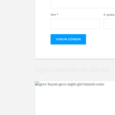
İsim
*
E-post
İlgini çekebilecek olanlar