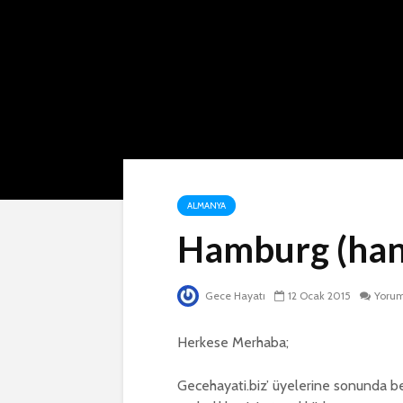
ALMANYA
Hamburg (han
Gece Hayatı
12 Ocak 2015
Yorum
Herkese Merhaba;
Gecehayati.biz’ üyelerine sonunda be