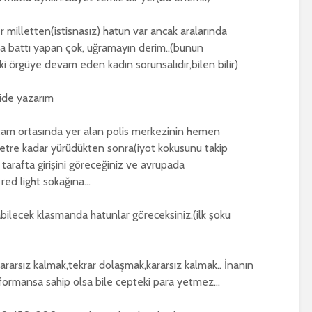
r milletten(istisnasız) hatun var ancak aralarında
ra battı yapan çok, uğramayın derim..(bunun
eki örgüye devam eden kadın sorunsalıdır,bilen bilir)
ide yazarım
am ortasında yer alan polis merkezinin hemen
etre kadar yürüdükten sonra(iyot kokusunu takip
tarafta girişini göreceğiniz ve avrupada
red light sokağına…
labilecek klasmanda hatunlar göreceksiniz.(ilk şoku
ararsız kalmak,tekrar dolaşmak,kararsız kalmak.. İnanın
erformansa sahip olsa bile cepteki para yetmez…