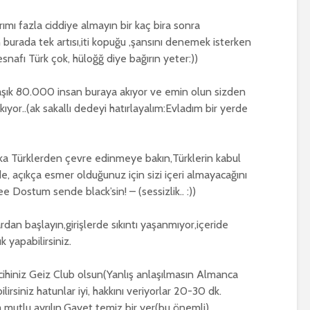
ımı fazla ciddiye almayın bir kaç bira sonra
burada tek artısı,iti kopuğu ,şansını denemek isterken
esnafı Türk çok, hüloğğ diye bağırın yeter:))
laşık 80.000 insan buraya akıyor ve emin olun sizden
kıyor..(ak sakallı dedeyi hatırlayalım:Evladım bir yerde
ka Türklerden çevre edinmeye bakın,Türklerin kabul
de, açıkça esmer olduğunuz için sizi içeri almayacağını
e Dostum sende black’sin! – (sessizlik.. :))
dan başlayın,girişlerde sıkıntı yaşanmıyor,içeride
 yapabilirsiniz.
cihiniz Geiz Club olsun(Yanlış anlaşılmasın Almanca
irsiniz hatunlar iyi, hakkını veriyorlar 20-30 dk.
 mutlu ayrılın.Gayet temiz bir yer(bu önemli)