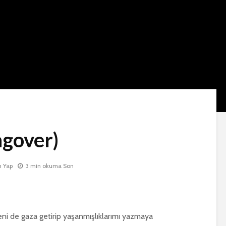
gover)
 Yap
3 min okuma Son
ni de gaza getirip yaşanmışlıklarımı yazmaya