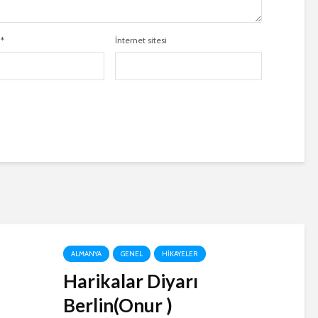
a
*
İnternet sitesi
ALMANYA
GENEL
HIKAYELER
Harikalar Diyarı
Berlin(Onur )