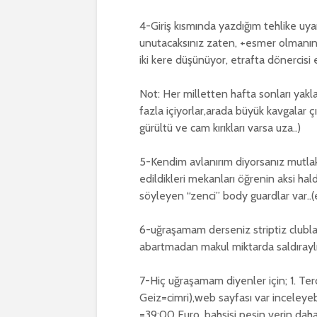
4-Giriş kısmında yazdığım tehlike uyar
unutacaksınız zaten, +esmer olmanın 
iki kere düşünüyor, etrafta dönercisi 
Not: Her milletten hafta sonları yak
fazla içiyorlar,arada büyük kavgalar çı
gürültü ve cam kırıkları varsa uza..)
5-Kendim avlanırım diyorsanız mutla
edildikleri mekanları öğrenin aksi hal
söyleyen “zenci” body guardlar var..(e
6-uğraşamam derseniz striptiz clublar
abartmadan makul miktarda saldıraylık
7-Hiç uğraşamam diyenler için; 1. Ter
Geiz=cimri),web sayfası var inceleyebil
=39:00 Euro, bahşişi peşin verin daha