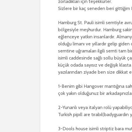
zorladıkları için teşekkürler.
Sizlere bir kaç seneden beri gittiğim
Hamburg St. Pauli isimli semtiyle a
bölgesiyle meşhurdur. Hamburg sakinl
eğlenceye yatkın insanlardır. Alman
olduğu limanı ve yıllardır gelip giden
semtine uğramaları ilgili semti tam
isimli caddesinde sağlı sollu büyük ça
küçük odada sayısız ve değişik klast
yazılarından ziyade ben size dikkat 
1-Benim gibi Hangover mantığına sah
çok yakın olduğunuz bir arkadaşınızla.
2-Yunanlı veya italyan rolü yapabiliy
Turkish pipıll are tırabıl(badyguardın 
3-Dools house isimli striptiz bara mutl