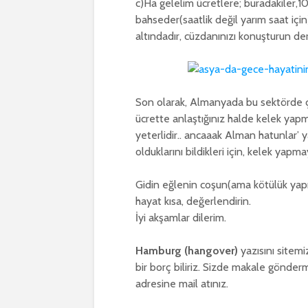
c)Ha gelelim ücretlere; buradakiler
bahseder(saatlik değil yarım saat için)a
altındadır, cüzdanınızı konuşturun deri
Son olarak, Almanyada bu sektörde ça
ücrette anlaştığınız halde kelek yap
yeterlidir.. ancaaak Alman hatunlar’ 
olduklarını bildikleri için, kelek yapma
Gidin eğlenin coşun(ama kötülük yapm
hayat kısa, değerlendirin.
İyi akşamlar dilerim.
Hamburg (hangover)
yazısını site
bir borç biliriz. Sizde makale gönde
adresine mail atınız.