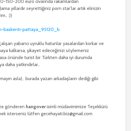
,100-150-200 euro civarında rakamlardan
ma yıllardır seyrettiğiniz porn star’lar artık elinizin
m.. :))
lışan yabancı uyruklu hatunlar yasalardan korkar ve
maya kalkarsa, şikayet edeceğinizi söylemeniz
yasa önünde turist bir Türkten daha iyi durumda
ya daha yatkındırlar..
ayın asla) , burada yazan arkadaşların dediği gibi
mize gönderen
hangover
isimli müdavimimize Teşekkürü
rmek isterseniz lütfen gecehayati.biz@gmail.com