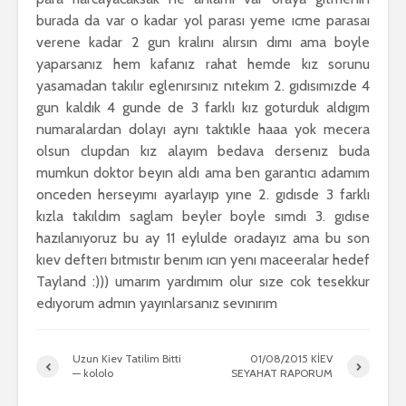
burada da var o kadar yol parası yeme ıcme parasaı
verene kadar 2 gun kralını alırsın dımı ama boyle
yaparsanız hem kafanız rahat hemde kız sorunu
yasamadan takılır eglenırsınız nıtekım 2. gıdısımızde 4
gun kaldık 4 gunde de 3 farklı kız goturduk aldıgım
numaralardan dolayı aynı taktıkle haaa yok mecera
olsun clupdan kız alayım bedava dersenız buda
mumkun doktor beyın aldı ama ben garantıcı adamım
onceden herseyımı ayarlayıp yıne 2. gıdısde 3 farklı
kızla takıldım saglam beyler boyle sımdı 3. gıdıse
hazılanıyoruz bu ay 11 eylulde oradayız ama bu son
kıev defterı bıtmıstır benım ıcın yenı maceeralar hedef
Tayland :))) umarım yardımım olur sıze cok tesekkur
edıyorum admın yayınlarsanız sevınırım
Uzun Kiev Tatilim Bitti
01/08/2015 KİEV
— kololo
SEYAHAT RAPORUM