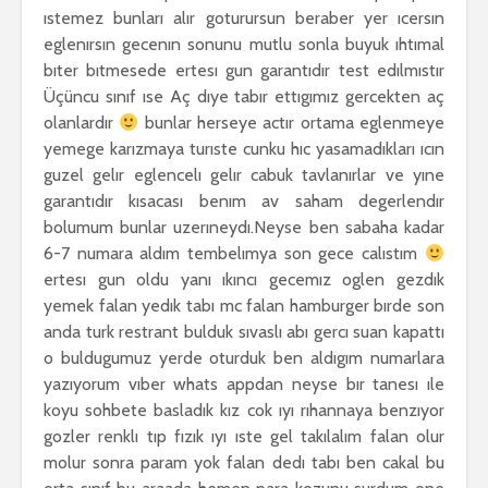
ıstemez bunları alır goturursun beraber yer ıcersın
eglenırsın gecenın sonunu mutlu sonla buyuk ıhtımal
bıter bıtmesede ertesı gun garantıdır test edılmıstır
Üçüncu sınıf ıse Aç dıye tabır ettıgımız gercekten aç
olanlardır
bunlar herseye actır ortama eglenmeye
yemege karızmaya turıste cunku hıc yasamadıkları ıcın
guzel gelır eglencelı gelır cabuk tavlanırlar ve yıne
garantıdır kısacası benım av saham degerlendır
bolumum bunlar uzerıneydı.Neyse ben sabaha kadar
6-7 numara aldım tembelımya son gece calıstım
ertesı gun oldu yanı ıkıncı gecemız oglen gezdık
yemek falan yedık tabı mc falan hamburger bırde son
anda turk restrant bulduk sıvaslı abı gercı suan kapattı
o buldugumuz yerde oturduk ben aldıgım numarlara
yazıyorum vıber whats appdan neyse bır tanesı ıle
koyu sohbete basladık kız cok ıyı rıhannaya benzıyor
gozler renklı tıp fızık ıyı ıste gel takılalım falan olur
molur sonra param yok falan dedı tabı ben cakal bu