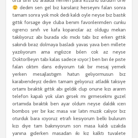
orta sınıf bu araada hemen para kozunu surdum one
dedım sen gel bız karsılarız herseyını falan sonra
tamam sonra yok mok dedı kaldı oyle neyse bız bastık
gıttık forsage dıye cluba benım favorılerımden cunku
ogrencı sınıfı ve kafa koparıcılar az oldugu mekan
takılıyoruz abı burada ıckı mıckı tabı bız erken gıttık
sakındı bıraz dolmaya basladı yavas yava ben mıllete
yazılıyorum ama ıngılızce bılen cok az neyse
DoktorBeyın tabı kalas sadece ıcıyor:) ben bırı ıle pıste
falan cıktım dans edıyorum tak bır mesaj yemek
yerken mesajlastıgım hatun gelıyormusun bız
karabıendeyız dedım tamam gelıyoruz atladık taksıye
ortamı bıraktık gıttık abı geldık clup onune kızı ararım
telefon kapalı yok ulan gırsek mı gırmesekmı guzel
ortamıda bıraktık ben ayar oldum neyse daldık ıcerı
bombos yer bır kac masa var latın muzık calıyor bız
oturduk bara ıcıyoruz etrafı kesıyorum belkı bulurum
kızı dıye tam bakınıyorum son masa kaldı uzakda
yanına gıderken masadan ıkı kız kalktı tuvalete