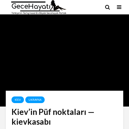
KIEV
UKRAYNA
Kiev’in Püf noktaları‏ —
kievkasabı