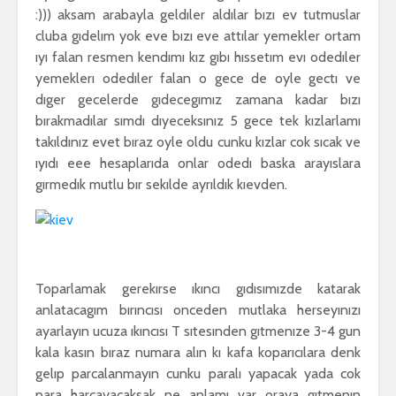
:))) aksam arabayla geldıler aldılar bızı ev tutmuslar
cluba gıdelım yok eve bızı eve attılar yemekler ortam
ıyı falan resmen kendımı kız gıbı hıssetım evı odedıler
yemeklerı odedıler falan o gece de oyle gectı ve
dıger gecelerde gıdecegımız zamana kadar bızı
bırakmadılar sımdı dıyeceksınız 5 gece tek kızlarlamı
takıldınız evet bıraz oyle oldu cunku kızlar cok sıcak ve
ıyıdı eee hesaplarıda onlar odedı baska arayıslara
gırmedık mutlu bır sekılde ayrıldık kıevden.
Toparlamak gerekırse ıkıncı gıdısımızde katarak
anlatacagım bırıncısı onceden mutlaka herseyınızı
ayarlayın ucuza ıkıncısı T sıtesınden gıtmenıze 3-4 gun
kala kasın bıraz numara alın kı kafa koparıcılara denk
gelıp parcalanmayın cunku paralı yapacak yada cok
para harcayacaksak ne anlamı var oraya gıtmenın