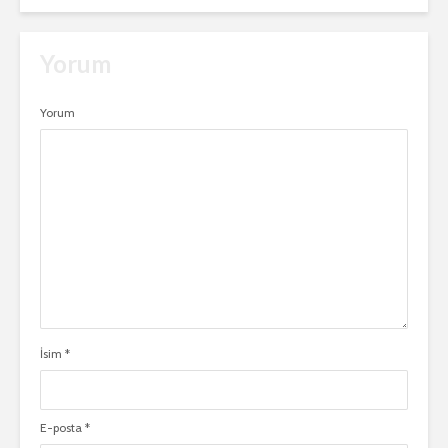
Yorum
Yorum
İsim
*
E-posta
*