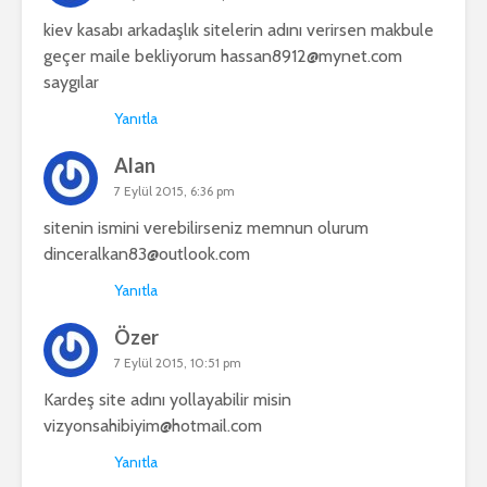
kiev kasabı arkadaşlık sitelerin adını verirsen makbule
geçer maile bekliyorum
hassan8912@mynet.com
saygılar
Yanıtla
Alan
7 Eylül 2015, 6:36 pm
sitenin ismini verebilirseniz memnun olurum
dinceralkan83@outlook.com
Yanıtla
Özer
7 Eylül 2015, 10:51 pm
Kardeş site adını yollayabilir misin
vizyonsahibiyim@hotmail.com
Yanıtla