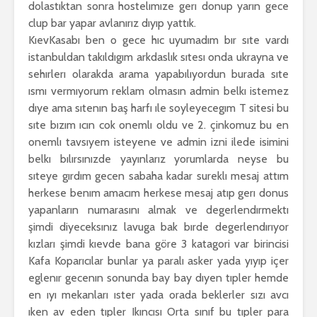
dolastıktan sonra hostelımıze gerı donup yarın gece
clup bar yapar avlanırız dıyıp yattık.
KıevKasabı ben o gece hıc uyumadım bır sıte vardı
istanbuldan takıldıgım arkdaslık sıtesı onda ukrayna ve
sehırlerı olarakda arama yapabılıyordun burada sıte
ısmı vermıyorum reklam olmasın admin belkı istemez
dıye ama sıtenın baş harfı ıle soyleyecegım T sitesi bu
sıte bızım ıcın cok onemlı oldu ve 2. çinkomuz bu en
onemlı tavsıyem isteyene ve admin izni ilede isimini
belkı bılırsınızde yayınlarız yorumlarda neyse bu
sıteye gırdım gecen sabaha kadar sureklı mesaj attım
herkese benım amacım herkese mesaj atıp gerı donus
yapanların numarasını almak ve degerlendırmektı
şimdi diyeceksınız lavuga bak bırde degerlendırıyor
kızları şimdi kıevde bana göre 3 katagori var birincisi
Kafa Koparıcılar bunlar ya paralı asker yada yıyıp içer
eglenır gecenın sonunda bay bay dıyen tıpler hemde
en ıyı mekanları ıster yada orada beklerler sızı avcı
ıken av eden tıpler Ikıncısı Orta sınıf bu tıpler para