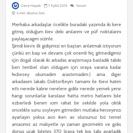
Gece Hayatı
7 Eylül 2015
Yorum
6 min okuma Son
Merhaba arkadaşlar öcelikle buradaki yazımda iki kere
gitmiş olduğum kiev dekı anılarımı ve püf noktalarını
paylaşacagım sizinle.
Şimdi kiev’e ilk gidişimizi en baştan anlatmak istiyorum
çünkü en başı ve devamı çok onemli hiç gitmedigimiz
için dogal olarak iki arkadas araştırmaya basladık tabıkı
ben tembel olan oldugum için oraya varana kadar
hıcbırsey okumadım arastırmadım:) ama dıger
arkadasım lakabı DoktorBeyin tamamı ile Kıevi hatım
ettı nerede kalınır nerelere gıdılır nerede yemek yenır
hangı sorunlarlar karsılasır hatta metro hatlarını bıle
ezberledı benım ıcım rahat bır sekılde yola cıktık
oncelıkle sunu soyleyım gıtmeden mutlaka herseyınızı
ayarlayın yoksa avcı ıken av olursunuz bız temel
amacımız az malıyetle ıyı zaman gecırmektı ve gıdıs
donus ucak bıletını 370 lıraya tek kısı tabı ayarladık