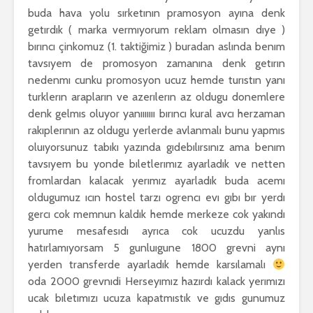
buda hava yolu sırketının pramosyon ayına denk
getırdık ( marka vermıyorum reklam olmasın dıye )
bırıncı çinkomuz (1. taktiğimiz ) buradan aslında benım
tavsıyem de promosyon zamanına denk getırın
nedenmı cunku promosyon ucuz hemde turıstın yanı
turklerın arapların ve azerılerın az oldugu donemlere
denk gelmıs oluyor yanııııııı bırıncı kural avcı herzaman
rakıplerının az oldugu yerlerde avlanmalı bunu yapmıs
oluıyorsunuz tabıkı yazında gıdebılırsınız ama benım
tavsıyem bu yonde bıletlerımız ayarladık ve netten
fromlardan kalacak yerımız ayarladık buda acemı
oldugumuz ıcın hostel tarzı ogrencı evı gıbı bır yerdı
gercı cok memnun kaldık hemde merkeze cok yakındı
yurume mesafesıdı ayrıca cok ucuzdu yanlıs
hatırlamıyorsam 5 gunluıgune 1800 grevni aynı
yerden transferde ayarladık hemde karsılamalı
oda 2000 grevnıdi Herseyımız hazırdı kalack yerımızı
ucak bıletımızı ucuza kapatmıstık ve gıdıs gunumuz