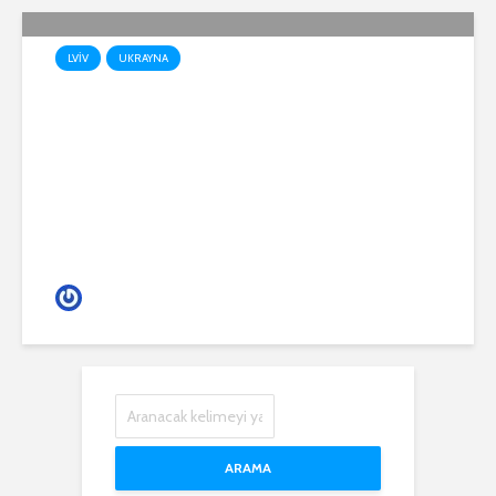
LVIV
UKRAYNA
SAVAŞ GÜNLERİNDE LVİV
(RICKO)
Gece Hayatı
ARAMA