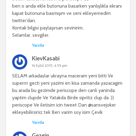
ben o anda ekle butonuna basarken yanlışlıkla ekranı
kapat butonuna basmışım ve seni ekleyemedim
twitter’dan.
Kontak bilgisi paylaşırsan sevinirim.
Selamlar, sevgiler.
Yanıtla
KievKasabi
16 Eylül 2015, 6:59 pm
SELAM arkadaslar ukrayna maceram yeni bitti Ve
superrrr gecti yeni yazimi en kisa zamanda yazacagim
bu arada bu gezimde periscope den canli yaninda
yaptim clupde Ve Yatakda Birde sipritiz clup da :))
periscope Ve iletisim icin tweet Dan @sansvejoker
ekleyebilirsiniz tek Ben varim soy isim Çevik
Yanıtla
Gezgin