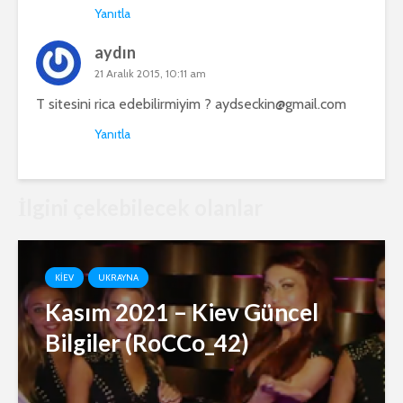
Yanıtla
aydın
21 Aralık 2015, 10:11 am
T sitesini rica edebilirmiyim ?
aydseckin@gmail.com
Yanıtla
İlgini çekebilecek olanlar
KIEV
UKRAYNA
Kasım 2021 – Kiev Güncel
Bilgiler (RoCCo_42)