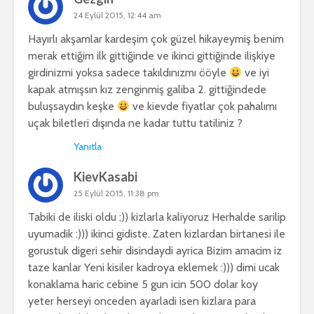
24 Eylül 2015, 12:44 am
Hayırlı akşamlar kardeşim çok güzel hikayeymiş benim
merak ettiğim ilk gittiğinde ve ikinci gittiğinde ilişkiye
girdinizmi yoksa sadece takıldınızmı ööyle
ve iyi
kapak atmışsın kız zenginmiş galiba 2. gittiğindede
buluşsaydın keşke
ve kievde fiyatlar çok pahalımı
uçak biletleri dışında ne kadar tuttu tatiliniz ?
Yanıtla
KievKasabi
25 Eylül 2015, 11:38 pm
Tabiki de iliski oldu ;)) kizlarla kaliyoruz Herhalde sarilip
uyumadik :))) ikinci gidiste. Zaten kizlardan birtanesi ile
gorustuk digeri sehir disindaydi ayrica Bizim amacim iz
taze kanlar Yeni kisiler kadroya eklemek :))) dimi ucak
konaklama haric cebine 5 gun icin 500 dolar koy
yeter herseyi onceden ayarladi isen kizlara para