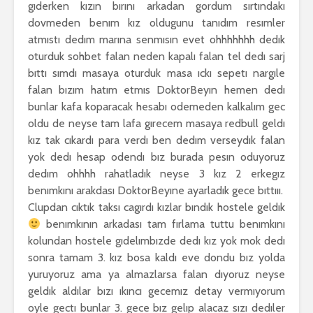
gıderken kızın bırını arkadan gordum sırtındakı
dovmeden benım kız oldugunu tanıdım resımler
atmıstı dedım marına senmısın evet ohhhhhhh dedık
oturduk sohbet falan neden kapalı falan tel dedı sarj
bıttı sımdı masaya oturduk masa ıckı sepetı nargıle
falan bızım hatım etmıs DoktorBeyın hemen dedı
bunlar kafa koparacak hesabı odemeden kalkalım gec
oldu de neyse tam lafa gırecem masaya redbull geldı
kız tak cıkardı para verdı ben dedım verseydık falan
yok dedı hesap odendı bız burada pesın oduyoruz
dedım ohhhh rahatladık neyse 3 kız 2 erkegız
benımkını arakdası DoktorBeyıne ayarladık gece bıttııı.
Clupdan cıktık taksı cagırdı kızlar bındık hostele geldık
benımkının arkadası tam fırlama tuttu benımkını
kolundan hostele gıdelımbızde dedı kız yok mok dedı
sonra tamam 3. kız bosa kaldı eve dondu bız yolda
yuruyoruz ama ya almazlarsa falan dıyoruz neyse
geldık aldılar bızı ıkıncı gecemız detay vermıyorum
oyle gectı bunlar 3. gece bız gelıp alacaz sızı dedıler