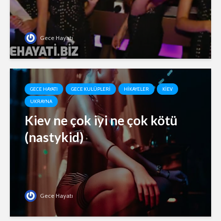
Gece Hayatı
GECE HAYATI
GECE KULÜPLERI
HIKAYELER
KIEV
UKRAYNA
Kiev ne çok iyi ne çok kötü
(nastykid)
Gece Hayatı