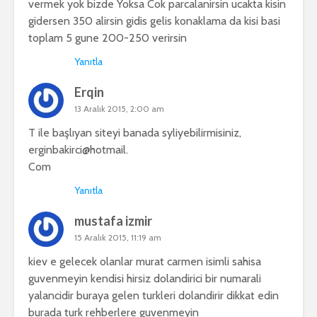
vermek yok bizde Yoksa Cok parcalanirsin ucakta kisin
gidersen 350 alirsin gidis gelis konaklama da kisi basi
toplam 5 gune 200-250 verirsin
Yanıtla
Erqin
13 Aralık 2015, 2:00 am
T ile başlıyan siteyi banada syliyebilirmisiniz,
erginbakirci@hotmail.
Com
Yanıtla
mustafa izmir
15 Aralık 2015, 11:19 am
kiev e gelecek olanlar murat carmen isimli sahisa
guvenmeyin kendisi hirsiz dolandirici bir numarali
yalancidir buraya gelen turkleri dolandirir dikkat edin
burada turk rehberlere guvenmeyin