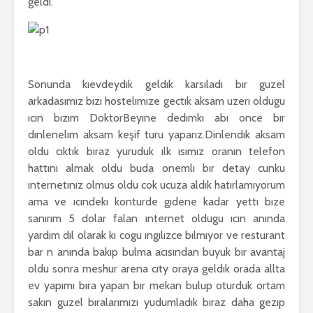
geldı.
Sonunda kıevdeydık geldık karsıladı bır guzel
arkadasımız bızı hostelımıze gectık aksam uzerı oldugu
ıcın bızım DoktorBeyıne dedımkı abı once bır
dınlenelım aksam keşif turu yaparız.Dinlendık aksam
oldu cıktık bıraz yuruduk ılk ısımız oranın telefon
hattını almak oldu buda onemlı bır detay cunku
ınternetınız olmus oldu cok ucuza aldık hatırlamıyorum
ama ve ıcındekı konturde gıdene kadar yettı bıze
sanırım 5 dolar falan ınternet oldugu ıcın anında
yardım dıl olarak kı cogu ıngılızce bılmıyor ve resturant
bar n anında bakıp bulma acısından buyuk bır avantaj
oldu sonra meshur arena cıty oraya geldık orada allta
ev yapımı bıra yapan bır mekan bulup oturduk ortam
sakın guzel bıralarımızı yudumladık bıraz daha gezıp