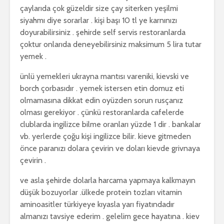
çaylarıda çok güzeldir size çay siterken yeşilmi
siyahmı diye sorarlar . kişi başı 10 tl ye karnınızı
doyurabilirsiniz . şehirde self servis restoranlarda
çoktur onlarıda deneyebilirsiniz maksimum 5 lira tutar
yemek .
ünlü yemekleri ukrayna mantısı vareniki, kievski ve
borch çorbasıdır . yemek istersen etin domuz eti
olmamasına dikkat edin oyüzden sorun rusçanız
olması gerekiyor . çünkü restoranlarda cafelerde
clublarda ingilizce bilme oranları yüzde 1 dir . bankalar
vb. yerlerde çoğu kişi ingilizce bilir. kieve gitmeden
önce paranızı dolara çevirin ve doları kievde grivnaya
çevirin .
ve asla şehirde dolarla harcama yapmaya kalkmayın
düşük bozuyorlar .ülkede protein tozları vitamin
aminoasitler türkiyeye kıyasla yarı fiyatındadır
almanızı tavsiye ederim . gelelim gece hayatına . kiev