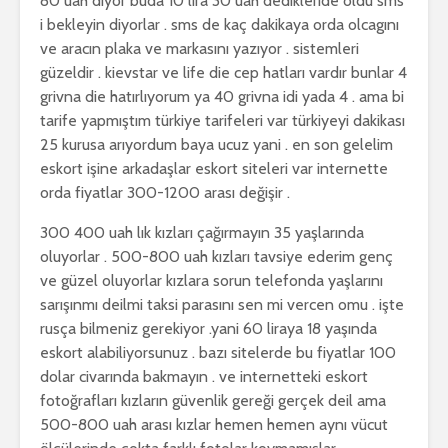
80 uah diyor buda 10 lira 30 uah dedikleride oldu sms
i bekleyin diyorlar . sms de kaç dakikaya orda olcagını
ve aracın plaka ve markasını yazıyor . sistemleri
güzeldir . kievstar ve life die cep hatları vardır bunlar 4
grivna die hatırlıyorum ya 40 grivna idi yada 4 . ama bi
tarife yapmıştım türkiye tarifeleri var türkiyeyi dakikası
25 kurusa arıyordum baya ucuz yani . en son gelelim
eskort işine arkadaşlar eskort siteleri var internette
orda fiyatlar 300-1200 arası değişir .
300 400 uah lık kızları çağırmayın 35 yaşlarında
oluyorlar . 500-800 uah kızları tavsiye ederim genç
ve güzel oluyorlar kızlara sorun telefonda yaşlarını
sarışınmı deilmi taksi parasını sen mi vercen omu . işte
rusça bilmeniz gerekiyor .yani 60 liraya 18 yaşında
eskort alabiliyorsunuz . bazı sitelerde bu fiyatlar 100
dolar civarında bakmayın . ve internetteki eskort
fotoğrafları kızların güvenlik gereği gerçek deil ama
500-800 uah arası kızlar hemen hemen aynı vücut