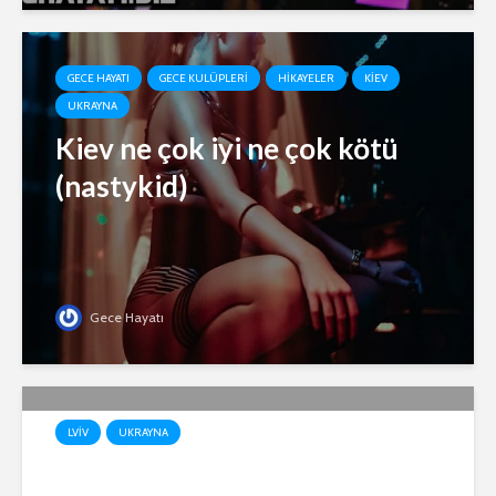
GECE HAYATI
GECE KULÜPLERI
HIKAYELER
KIEV
UKRAYNA
Kiev ne çok iyi ne çok kötü
(nastykid)
Gece Hayatı
LVIV
UKRAYNA
SAVAŞ GÜNLERİNDE LVİV