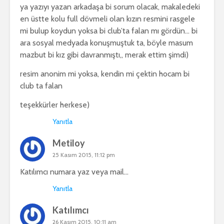
ya yazıyı yazan arkadaşa bi sorum olacak, makaledeki
en üstte kolu full dövmeli olan kızın resmini rasgele
mi bulup koydun yoksa bi club’ta falan mı gördün… bi
ara sosyal medyada konuşmuştuk ta, böyle masum
mazbut bi kız gibi davranmıştı,, merak ettim şimdi)
resim anonim mi yoksa, kendin mi çektin hocam bi
club ta falan
teşekkürler herkese)
Yanıtla
Metiloy
25 Kasım 2015, 11:12 pm
Katılımcı numara yaz veya mail…
Yanıtla
Katılımcı
26 Kasım 2015, 10:11 am