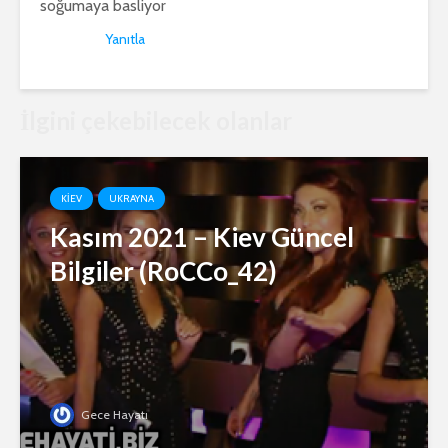
soğumaya basliyor
Yanıtla
İlgini çekebilecek olanlar
KIEV
UKRAYNA
Kasım 2021 – Kiev Güncel
Bilgiler (RoCCo_42)
Gece Hayatı