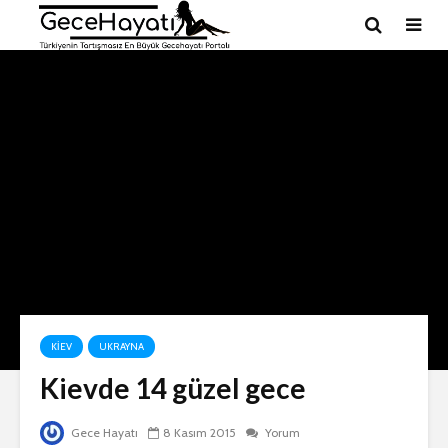
KIEV
UKRAYNA
Kievde 14 güzel gece
Gece Hayatı
8 Kasım 2015
Yorum