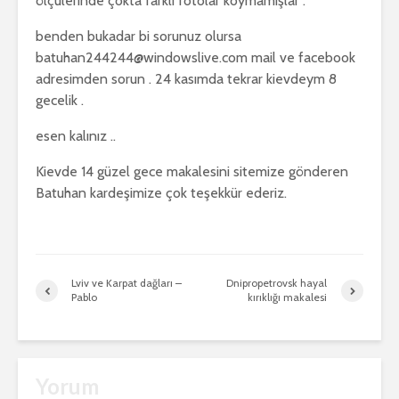
ölçülerinde çokta farklı fotolar koymamışlar .
benden bukadar bi sorunuz olursa
batuhan244244@windowslive.com mail ve facebook
adresimden sorun . 24 kasımda tekrar kievdeym 8
gecelik .
esen kalınız ..
Kievde 14 güzel gece makalesini sitemize gönderen
Batuhan kardeşimize çok teşekkür ederiz.
Lviv ve Karpat dağları –
Dnipropetrovsk hayal
Pablo
kırıklığı makalesi
Yorum