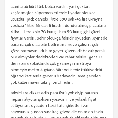
azeri arab kürt türk bolca vardır . yani çoktan
keşfetmişler .süpermarketlerde fiyatlar oldukca
ucuzdur . jack daniels 1 litre 380 uah=45 lira ukrayna
vodkası 1 litre 65 uah 8 liradır . dondurulmuş pizzalar 3
4 lira . 1 litre kola 70 kuruş . bira 50 kuruş gibi güzel
fiyatlar vardır . şehir oldukça fakirdir oyüzden leyinede
paranız çok olsa bile belli etmemeye çalışın . çok
göze batmayın . clublar gayet güvenlidir bozuk paralı
bile almıyolar dedektörleri var rahat takılın . gece 12
den sonra sokaklarda çok gezmeyin metroya
binmeyin metro 4 grivna öğrenci iseniz (türkiyedeki
öğrenci kartlarıda geçerli) bedavadır . ama geceleri
çok kullanmayın taksiyi tercih edin .
taksicilere dikkat edin para üstü yok diyip paranın
hepsini alıyolar şahsen yaşadım . ve yüksek fiyat
sölüyorlar . oyüzden taksi taksi şirketleri var
arıyosunuz şurdan şura kaç grivna die onlar en fazla