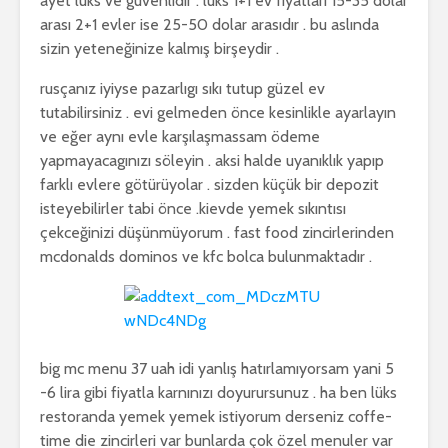
ayet lüks ve güvenlidir . lüks 1+1 ev fiyatları 15-35 dolar
arası 2+1 evler ise 25-50 dolar arasıdır . bu aslında
sizin yeteneğinize kalmış birşeydir .
rusçanız iyiyse pazarlıgı sıkı tutup güzel ev
tutabilirsiniz . evi gelmeden önce kesinlikle ayarlayın
ve eğer aynı evle karşılaşmassam ödeme
yapmayacagınızı söleyin . aksi halde uyanıklık yapıp
farklı evlere götürüyolar . sizden küçük bir depozit
isteyebilirler tabi önce .kievde yemek sıkıntısı
çekceğinizi düşünmüyorum . fast food zincirlerinden
mcdonalds dominos ve kfc bolca bulunmaktadır .
big mc menu 37 uah idi yanlış hatırlamıyorsam yani 5
-6 lira gibi fiyatla karnınızı doyurursunuz . ha ben lüks
restoranda yemek yemek istiyorum derseniz coffe-
time die zincirleri var bunlarda çok özel menuler var