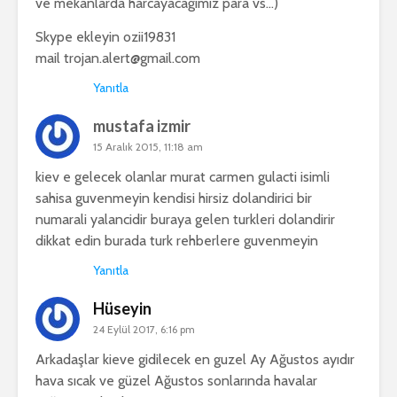
ve mekanlarda harcayacağımız para vs…)
Skype ekleyin ozii19831
mail
trojan.alert@gmail.com
Yanıtla
mustafa izmir
15 Aralık 2015, 11:18 am
kiev e gelecek olanlar murat carmen gulacti isimli
sahisa guvenmeyin kendisi hirsiz dolandirici bir
numarali yalancidir buraya gelen turkleri dolandirir
dikkat edin burada turk rehberlere guvenmeyin
Yanıtla
Hüseyin
24 Eylül 2017, 6:16 pm
Arkadaşlar kieve gidilecek en guzel Ay Ağustos ayıdır
hava sıcak ve güzel Ağustos sonlarında havalar