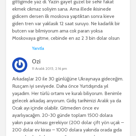
gittigimde yaz di. Yazin gayet guzel bir sehir fakat
ekmek cikmaz soliyim sana. Ama illede ikisinede
gidicem dersen ilk moskova yaptiktan sonra kieve
giden tren var yaklasik 12 saat suruyo. Ne kadarlik bir
butcen var bilmiyorum ama cok paran yoksa
Moskovaya gitme, cebinde en az 2 3 bin dolar olsun
Yanıtla
Ozi
11 Aralık 2015, 2:16 pm
Arkadaşlar 20 ile 30 günlüğüne Ukraynaya gideceğim.
Rusçam iyi seviyede. Daha önce Yurtdışında yıl
yaşadım. Her türlü ortamı ve kuralı biliyorum. Benimle
gelecek arkadaş arıyorum. Gidiş tarihimizi Aralık ya da
Ocak ayı içinde olabilir. Gitmeden önce ev
ayarlıyacağım. 20-30 günde toplam 1500 dolara
yakın para olması gerekiyor (200 dolar çift yön uçak –
200 dolar ev kirası – 1000 dolara yakında orada gıda