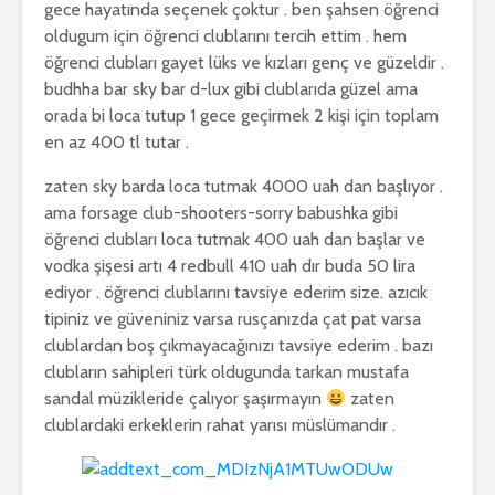
gece hayatında seçenek çoktur . ben şahsen öğrenci
oldugum için öğrenci clublarını tercih ettim . hem
öğrenci clubları gayet lüks ve kızları genç ve güzeldir .
budhha bar sky bar d-lux gibi clublarıda güzel ama
orada bi loca tutup 1 gece geçirmek 2 kişi için toplam
en az 400 tl tutar .
zaten sky barda loca tutmak 4000 uah dan başlıyor .
ama forsage club-shooters-sorry babushka gibi
öğrenci clubları loca tutmak 400 uah dan başlar ve
vodka şişesi artı 4 redbull 410 uah dır buda 50 lira
ediyor . öğrenci clublarını tavsiye ederim size. azıcık
tipiniz ve güveniniz varsa rusçanızda çat pat varsa
clublardan boş çıkmayacağınızı tavsiye ederim . bazı
clubların sahipleri türk oldugunda tarkan mustafa
sandal müzikleride çalıyor şaşırmayın
zaten
clublardaki erkeklerin rahat yarısı müslümandır .