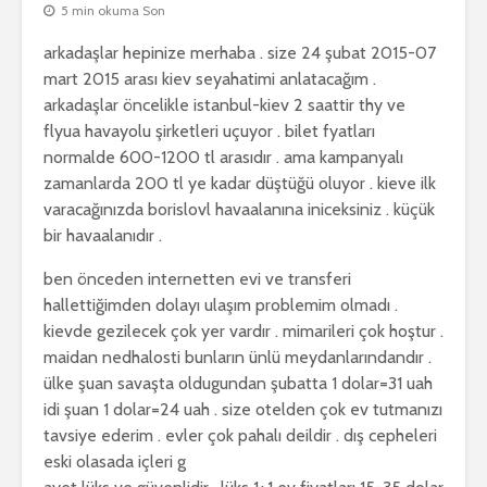
5 min okuma Son
arkadaşlar hepinize merhaba . size 24 şubat 2015-07
mart 2015 arası kiev seyahatimi anlatacağım .
arkadaşlar öncelikle istanbul-kiev 2 saattir thy ve
flyua havayolu şirketleri uçuyor . bilet fyatları
normalde 600-1200 tl arasıdır . ama kampanyalı
zamanlarda 200 tl ye kadar düştüğü oluyor . kieve ilk
varacağınızda borislovl havaalanına iniceksiniz . küçük
bir havaalanıdır .
ben önceden internetten evi ve transferi
hallettiğimden dolayı ulaşım problemim olmadı .
kievde gezilecek çok yer vardır . mimarileri çok hoştur .
maidan nedhalosti bunların ünlü meydanlarındandır .
ülke şuan savaşta oldugundan şubatta 1 dolar=31 uah
idi şuan 1 dolar=24 uah . size otelden çok ev tutmanızı
tavsiye ederim . evler çok pahalı deildir . dış cepheleri
eski olasada içleri g