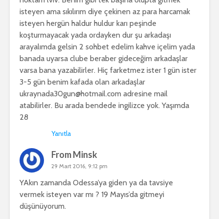
isteyen ama sıkılırım diye çekinen az para harcamak
isteyen hergün haldur huldur karı peşinde
koşturmayacak yada ordayken dur şu arkadaşı
arayalımda gelsin 2 sohbet edelim kahve içelim yada
banada uyarsa clube beraber gideceğim arkadaşlar
varsa bana yazabilirler. Hiç farketmez ister 1 gün ister
3-5 gün benim kafada olan arkadaşlar
ukraynada30gun@hotmail.com
adresine mail
atabilirler. Bu arada bendede ingilizce yok. Yaşımda
28
Yanıtla
From Minsk
29 Mart 2016, 9:12 pm
YAkın zamanda Odessa’ya giden ya da tavsiye
vermek isteyen var mı ? 19 Mayıs’da gitmeyi
düşünüyorum.