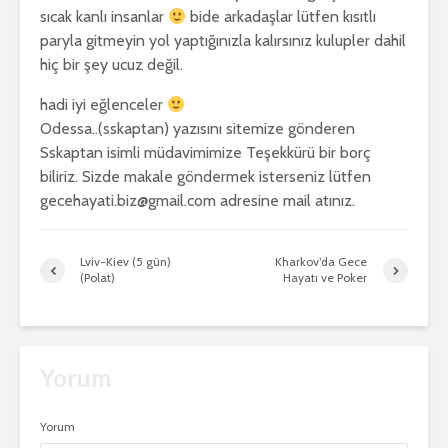
sıcak kanlı insanlar
bide arkadaşlar lütfen kısıtlı
paryla gitmeyin yol yaptığınızla kalırsınız kulupler dahil
hiç bir şey ucuz değil.
hadi iyi eğlenceler
Odessa..(sskaptan) yazısını sitemize gönderen
Sskaptan isimli müdavimimize Teşekkürü bir borç
biliriz. Sizde makale göndermek isterseniz lütfen
gecehayati.biz@gmail.com adresine mail atınız.
Lviv-Kiev (5 gün)
Kharkov’da Gece
(Polat)
Hayatı ve Poker
Yorum
Yorum