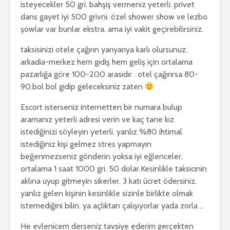
isteyecekler 50 gri. bahşiş vermeniz yeterli. privet
dans gayet iyi 500 grivni. özel shower show ve lezbo
şowlar var bunlar ekstra. ama iyi vakit geçirebilirsiniz.
taksisinizi otele çağırın yarıyarıya karlı olursunuz.
arkadia-merkez hem gidiş hem geliş için ortalama
pazarlığa göre 100-200 arasıdır . otel çağırırsa 80-
90.bol bol gidip geleceksiniz zaten
Escort isterseniz internetten bir numara bulup
aramanız yeterli adresi verin ve kaç tane kız
istediğinizi söyleyin yeterli. yanlız %80 ihtimal
istediğiniz kişi gelmez stres yapmayın
beğenmezseniz gönderin yoksa iyi eğlenceler.
ortalama 1 saat 1000 gri. 50 dolar.Kesinlikle taksicinin
aklına uyup gitmeyin sikerler. 3 katı ücret ödersiniz.
yanlız gelen kişinin kesinlikle sizinle birlikte olmak
istemediğini bilin. ya açlıktan çalışıyorlar yada zorla ..
He evlenicem derseniz tavsiye ederim gerçekten