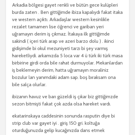
Arkadia bölgesi gayet renkli ve bütün gece kulüpleri
burda zaten . Ben gittiğimde ibiza kapalıydı fakat itaka
ve western açıktı. Arkadaşlar western kesinlikle
rezalet tamamen lise öğrenci ve gariban yeri
uğramayın derim iş çıkmaz. İtakaya ilk gittiğimde
sakindi ( içeri türk arap ve azeri barzo dolu ) . ikinci
gidişimde bi okul mezuniyeti tarzı bi şey varmış
hareketliydi. arkamızda 5 loca var 4 ü türk iki türk masa
birbirine girdi orda bile rahat durmuyolar. Mekanlardan
iş beklemeyin derim, hatta uğramayın moraliniz
bozulur lan yanımdaki adam sap. boş bıraksam ona
bile salça olurlar.
ibizanın havuz ve barı güzeldi iş çıkar biz gittiğimzde
sezon bitmişti fakat çok azda olsa hareket vardı.
ekatarinskaya caddesinin sonunda rasputin diye bi
strip club var gayet iyi . giriş 150 gri. koltuğa
oturduğunuzda gelip kucağınızda dans etmek