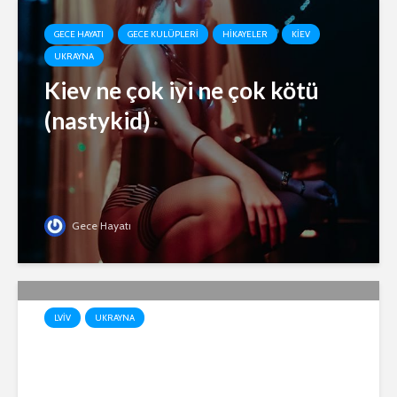
GECE HAYATI
GECE KULÜPLERI
HIKAYELER
KIEV
UKRAYNA
Kiev ne çok iyi ne çok kötü
(nastykid)
Gece Hayatı
LVIV
UKRAYNA
SAVAŞ GÜNLERİNDE LVİV
(RICKO)