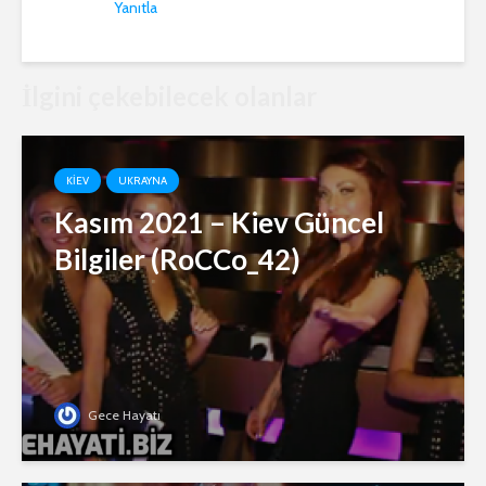
Yanıtla
İlgini çekebilecek olanlar
KIEV
UKRAYNA
Kasım 2021 – Kiev Güncel
Bilgiler (RoCCo_42)
Gece Hayatı