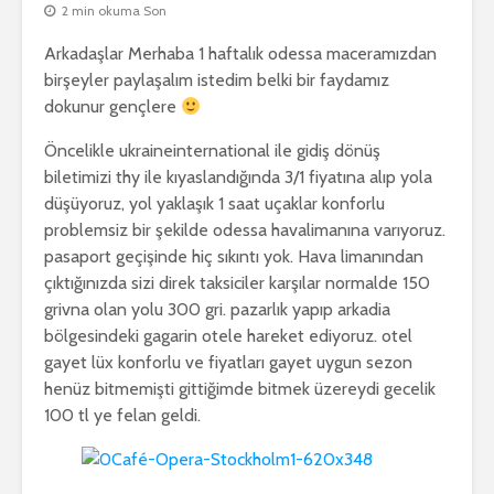
2 min okuma Son
Arkadaşlar Merhaba 1 haftalık odessa maceramızdan
birşeyler paylaşalım istedim belki bir faydamız
dokunur gençlere
Öncelikle ukraineinternational ile gidiş dönüş
biletimizi thy ile kıyaslandığında 3/1 fiyatına alıp yola
düşüyoruz, yol yaklaşık 1 saat uçaklar konforlu
problemsiz bir şekilde odessa havalimanına varıyoruz.
pasaport geçişinde hiç sıkıntı yok. Hava limanından
çıktığınızda sizi direk taksiciler karşılar normalde 150
grivna olan yolu 300 gri. pazarlık yapıp arkadia
bölgesindeki gagarin otele hareket ediyoruz. otel
gayet lüx konforlu ve fiyatları gayet uygun sezon
henüz bitmemişti gittiğimde bitmek üzereydi gecelik
100 tl ye felan geldi.