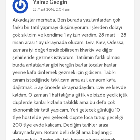
Yalnız Gezgin
23 Mart 2016, 2:04 am
Arkadaşlar merhaba. Ben burada yazılanlardan çok
farklı bir tatil yapmayı düşünüyorum. İşlerden dolayı
çok sıkıldım ve kendime 1 ay izin verdim. 28 mart – 28
nisan arası 1 ay ukraynada olucam. Lviv, Kiev, Odessa,
zamanı iyi değerlendirebilirsem kharkiv ve diğer
şehirleride gezmek istiyorum. Tatilimin farklı olması
burda anlatılanlar gibi hergün barlar localar karılar
yerine kafa dinlemek gezmek için gidicem. Tabiki
canım istediğinde takılıcam ama asıl amacım kafa
dağıtmak. 5 ay öncede ukraynadaydım. Lviv ve kievde
kaldım. O zaman 1 haftalığına gittik ve bizde yedik içtik
cluplerde karılar kızlarla takıldık ama bu defa çok
ekonomik bir tatil yapıcam. Yeri gelecek günlüğü 10
tlye hostelde yeri gelecek clupte loca tutup geceliği
200 tlye evde kalıcam. Dediğim tarihler arası
ukraynadayım. Rotam belli değil ama başlangıç
noktam lviv. Benim gibi tek başına olupta gitmek