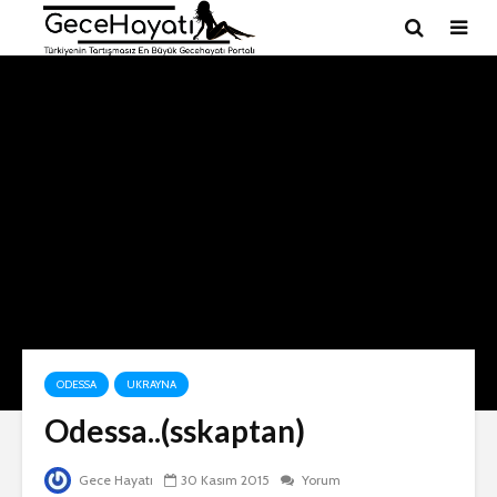
ODESSA
UKRAYNA
Odessa..(sskaptan)
Gece Hayatı
30 Kasım 2015
Yorum