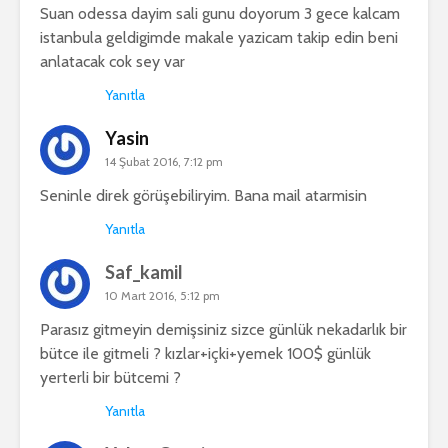
Suan odessa dayim sali gunu doyorum 3 gece kalcam
istanbula geldigimde makale yazicam takip edin beni
anlatacak cok sey var
Yanıtla
Yasin
14 Şubat 2016, 7:12 pm
Seninle direk görüşebiliryim. Bana mail atarmisin
Yanıtla
Saf_kamil
10 Mart 2016, 5:12 pm
Parasız gitmeyin demişsiniz sizce günlük nekadarlık bir
bütce ile gitmeli ? kızlar+içki+yemek 100$ günlük
yerterli bir bütcemi ?
Yanıtla