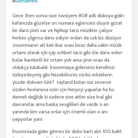
Gece 3ten sonra size tavsiyem 808 adlı diskoya gidin
kafanızda güzelse on numara eglencesi oluyor güzel
bir dans pisti var ve hiphop tarzı müzikler çalıyor
herkes çılgınca dans ediyor ordan da cok kız düsüyor
.insomnianın alt katı ibar orası biraz daha sakin müzik
ortamı olarak içki içip sohbet tarzı gibi öle dans eden
kızlar hareketli bir ortam yok ama yine orası da
oldukça kalabalık. İnsomniaya gidersiniz kendinizi
türkiyedeymiş gibi hissebilirsniz cünkü erkeklerin
yüzde doksanı türk? tayland kızları sizi severse
sizden hoslanırsa sizin için herşeyi yaparlar ha bu
demek değildir ki sadece size aitler size kral gibi
davranırlar ama baska sevgilileri de vardır o an
yanında kim varsa onlar için önemli olan o anı
yaşıyorlar yani.
İnsomniada gider gitmez bir disko kartı alın 100 baht