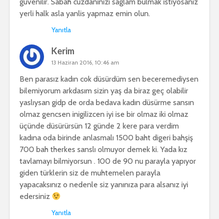
güvenilir. Sabah cüzdaninizi saglam bulmak istiyosaniz
yerli halk asla yanlis yapmaz emin olun.
Yanıtla
Kerim
13 Haziran 2016, 10:46 am
Ben parasız kadın cok düsürdüm sen beceremediysen
bilemiyorum arkdasım sizin yaş da biraz geç olabilir
yaslıysan gidp de orda bedava kadın düsürme sansın
olmaz gencsen inigilizcen iyi ise bir olmaz iki olmaz
üçünde düsürürsün 12 günde 2 kere para verdim
kadına oda birinde anlasmalı 1500 baht digeri bahşiş
700 bah therkes sanslı olmuyor demek ki. Yada kız
tavlamayı bilmiyorsun . 100 de 90 nu parayla yapıyor
giden türklerin siz de muhtemelen parayla
yapacaksınız o nedenle siz yanınıza para alsanız iyi
edersiniz
Yanıtla