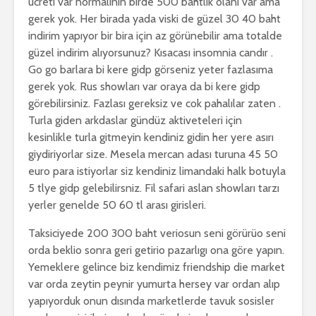
ücreti var normalinin birde 500 bahtlık olanı var ama
gerek yok. Her birada yada viski de güzel 30 40 baht
indirim yapıyor bir bira için az görünebilir ama totalde
güzel indirim alıyorsunuz? Kısacası insomnia candır .
Go go barlara bi kere gidp görseniz yeter fazlasıma
gerek yok. Rus showları var oraya da bi kere gidp
görebilirsiniz. Fazlası gereksiz ve cok pahalılar zaten .
Turla giden arkdaslar gündüz aktiveteleri için
kesinlikle turla gitmeyin kendiniz gidin her yere asırı
giydiriyorlar size. Mesela mercan adası turuna 45 50
euro para istiyorlar siz kendiniz limandaki halk botuyla
5 tlye gidp gelebilirsniz. Fil safari aslan showları tarzı
yerler genelde 50 60 tl arası girisleri.
Taksiciyede 200 300 baht veriosun seni görürüo seni
orda beklio sonra geri getirio pazarlıgı ona göre yapın.
Yemeklere gelince biz kendimiz friendship die market
var orda zeytin peynir yumurta hersey var ordan alıp
yapıyorduk onun dısında marketlerde tavuk sosisler