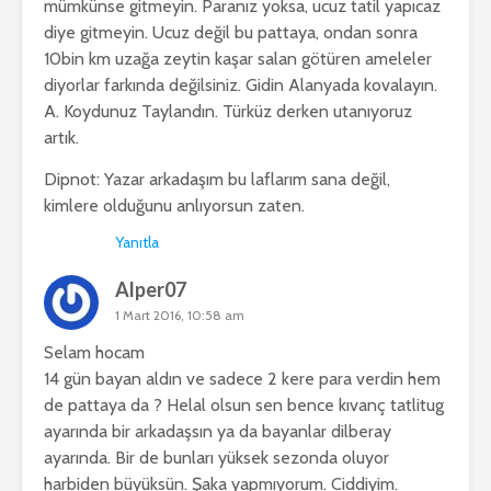
mümkünse gitmeyin. Paranız yoksa, ucuz tatil yapıcaz
diye gitmeyin. Ucuz değil bu pattaya, ondan sonra
10bin km uzağa zeytin kaşar salan götüren ameleler
diyorlar farkında değilsiniz. Gidin Alanyada kovalayın.
A. Koydunuz Taylandın. Türküz derken utanıyoruz
artık.
Dipnot: Yazar arkadaşım bu laflarım sana değil,
kimlere olduğunu anlıyorsun zaten.
Yanıtla
Alper07
1 Mart 2016, 10:58 am
Selam hocam
14 gün bayan aldın ve sadece 2 kere para verdin hem
de pattaya da ? Helal olsun sen bence kıvanç tatlitug
ayarında bir arkadaşsın ya da bayanlar dilberay
ayarında. Bir de bunları yüksek sezonda oluyor
harbiden büyüksün. Şaka yapmıyorum. Ciddiyim.