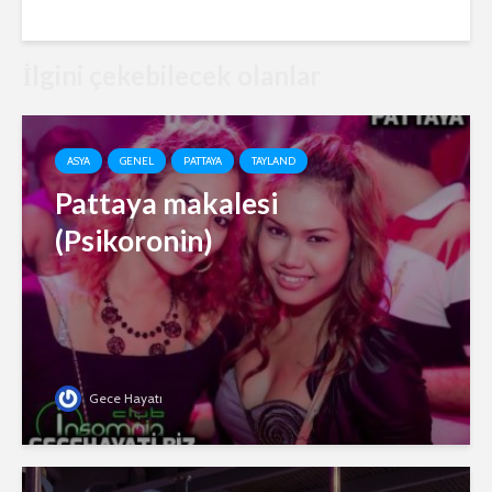
İlgini çekebilecek olanlar
ASYA
GENEL
PATTAYA
TAYLAND
Pattaya makalesi
(Psikoronin)
Gece Hayatı