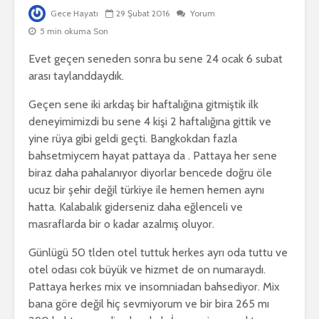
Gece Hayatı
29 Şubat 2016
Yorum
5 min okuma Son
Evet geçen seneden sonra bu sene 24 ocak 6 subat
arası taylanddaydık.
Geçen sene iki arkdaş bir haftalığına gitmiştik ilk
deneyimimizdi bu sene 4 kişi 2 haftalığına gittik ve
yine rüya gibi geldi geçti. Bangkokdan fazla
bahsetmiycem hayat pattaya da . Pattaya her sene
biraz daha pahalanıyor diyorlar bencede doğru öle
ucuz bir şehir değil türkiye ile hemen hemen aynı
hatta. Kalabalık giderseniz daha eğlenceli ve
masraflarda bir o kadar azalmış oluyor.
Günlügü 50 tlden otel tuttuk herkes ayrı oda tuttu ve
otel odası cok büyük ve hizmet de on numaraydı.
Pattaya herkes mix ve insomniadan bahsediyor. Mix
bana göre değil hiç sevmiyorum ve bir bira 265 mı