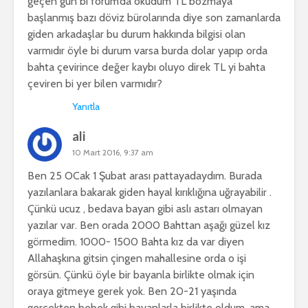
geçen gün bi forum’da okudum TL bozmaya
başlanmış bazı döviz bürolarında diye son zamanlarda
giden arkadaşlar bu durum hakkında bilgisi olan
varmıdır öyle bi durum varsa burda dolar yapıp orda
bahta çevirince değer kaybı oluyo direk TL yi bahta
çeviren bi yer bilen varmıdır?
Yanıtla
ali
10 Mart 2016, 9:37 am
Ben 25 OCak 1 Şubat arası pattayadaydım. Burada
yazılanlara bakarak giden hayal kırıklığına uğrayabilir .
Çünkü ucuz , bedava bayan gibi aslı astarı olmayan
yazılar var. Ben orada 2000 Bahttan aşağı güzel kız
görmedim. 1000- 1500 Bahta kız da var diyen
Allahaşkına gitsin çingen mahallesine orda o işi
görsün. Çünkü öyle bir bayanla birlikte olmak için
oraya gitmeye gerek yok. Ben 20-21 yaşında
gerçekten bebek gibi bayanlarla birlikte oldum. ama