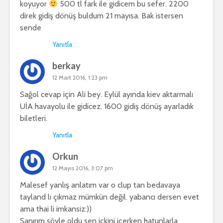
koyuyor
500 tl fark ile gidicem bu sefer. 2200
direk gidiş dönüş buldum 21 mayısa. Bak istersen
sende
Yanıtla
berkay
12 Mart 2016, 1:23 pm
Sağol cevap için Ali bey. Eylül ayında kiev aktarmalı
UİA havayolu ile gidicez. 1600 gidiş dönüş ayarladık
biletleri.
Yanıtla
Orkun
12 Mayıs 2016, 3:07 pm
Malesef yanlış anlatım var o clup tan bedavaya
tayland lı çıkmaz mümkün değil. yabancı dersen evet
ama thai li imkansiz:))
Sanırım söyle oldu sen içkini içerken hatunlarla