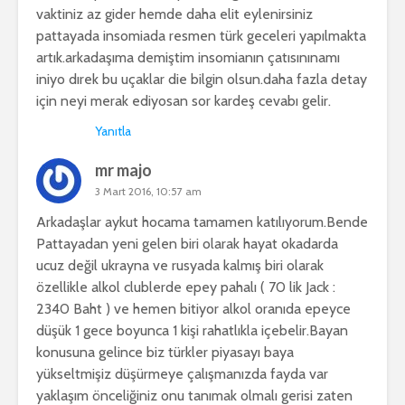
vaktiniz az gider hemde daha elit eylenirsiniz
pattayada insomiada resmen türk geceleri yapılmakta
artık.arkadaşıma demiştim insomianın çatısınınamı
iniyo dırek bu uçaklar die bilgin olsun.daha fazla detay
için neyi merak ediyosan sor kardeş cevabı gelir.
Yanıtla
mr majo
3 Mart 2016, 10:57 am
Arkadaşlar aykut hocama tamamen katılıyorum.Bende
Pattayadan yeni gelen biri olarak hayat okadarda
ucuz değil ukrayna ve rusyada kalmış biri olarak
özellikle alkol clublerde epey pahalı ( 70 lik Jack :
2340 Baht ) ve hemen bitiyor alkol oranıda epeyce
düşük 1 gece boyunca 1 kişi rahatlıkla içebelir.Bayan
konusuna gelince biz türkler piyasayı baya
yükseltmişiz düşürmeye çalışmanızda fayda var
yaklaşım önceliğiniz onu tanımak olmalı gerisi zaten