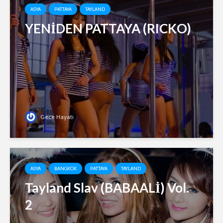
ASYA
PATTAYA
TAYLAND
YENİDEN PATTAYA (RICKO)
Gece Hayatı
ASYA
BANGKOK
PATTAYA
TAYLAND
Tayland Slav (BABAALİ) Vol.
2