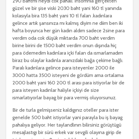
290 bahtmı neydi cok pahalı. İnsomnia gerçekten
güzel ve bir şise viski 2030 baht yani 160 tl yanında
kolasıyla bira 135 baht yani 10 tl falan .kadınlara
gelince artık şansınıza mı kalmış diyim ne diim ben iki
hafta boyunca her gün kadın aldım sadece 2sine para
verdim oda cok düşük miktarda 700 baht verdim
birine birini de 1500 baht verdim onun dışında hiç
para ödemedim kadınlara içki falan da ısmarlamadım
biraz bu olaylar kadınla aranızdaki bağa çekime bağlı.
Paralı kadınlara gelince para isteyenler 2000 ile
3000 hatta 3500 isteyeni de gördüm ama ortalama
2000 baht yani 160 200 tl arası para istiyorlar bir de
para isteyen kadınlar haliyle içkiyi de size
ısmarlatıyorlar bayag bir para vermiş oluyorsunuz.
Bir de turla gelmişseniz kaldıgınız oteller para ister
genelde 500 baht istiyorlar yani parayla bu iş bayag
pahalıya geliyor. Her taylandlının bilirsiniz görüştügü
mesajlastıgı bir sürü erkek var sevgili olayına girip de