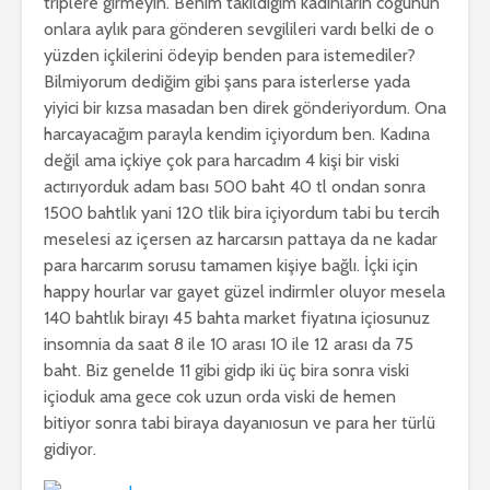
triplere girmeyin. Benim takıldıgım kadınların cogunun
onlara aylık para gönderen sevgilileri vardı belki de o
yüzden içkilerini ödeyip benden para istemediler?
Bilmiyorum dediğim gibi şans para isterlerse yada
yiyici bir kızsa masadan ben direk gönderiyordum. Ona
harcayacağım parayla kendim içiyordum ben. Kadına
değil ama içkiye çok para harcadım 4 kişi bir viski
actırıyorduk adam bası 500 baht 40 tl ondan sonra
1500 bahtlık yani 120 tlik bira içiyordum tabi bu tercih
meselesi az içersen az harcarsın pattaya da ne kadar
para harcarım sorusu tamamen kişiye bağlı. İçki için
happy hourlar var gayet güzel indirmler oluyor mesela
140 bahtlık birayı 45 bahta market fiyatına içiosunuz
insomnia da saat 8 ile 10 arası 10 ile 12 arası da 75
baht. Biz genelde 11 gibi gidp iki üç bira sonra viski
içioduk ama gece cok uzun orda viski de hemen
bitiyor sonra tabi biraya dayanıosun ve para her türlü
gidiyor.