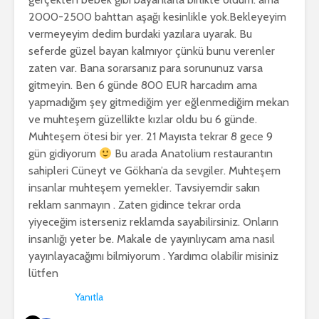
2000-2500 bahttan aşağı kesinlikle yok.Bekleyeyim
vermeyeyim dedim burdaki yazılara uyarak. Bu
seferde güzel bayan kalmıyor çünkü bunu verenler
zaten var. Bana sorarsanız para sorununuz varsa
gitmeyin. Ben 6 günde 800 EUR harcadım ama
yapmadığım şey gitmediğim yer eğlenmediğim mekan
ve muhteşem güzellikte kızlar oldu bu 6 günde.
Muhteşem ötesi bir yer. 21 Mayısta tekrar 8 gece 9
gün gidiyorum
Bu arada Anatolium restaurantın
sahipleri Cüneyt ve Gökhan’a da sevgiler. Muhteşem
insanlar muhteşem yemekler. Tavsiyemdir sakın
reklam sanmayın . Zaten gidince tekrar orda
yiyeceğim isterseniz reklamda sayabilirsiniz. Onların
insanlığı yeter be. Makale de yayınlıycam ama nasıl
yayınlayacağımı bilmiyorum . Yardımcı olabilir misiniz
lütfen
Yanıtla