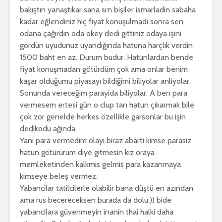
bakıştın yanaştıkar sana srn bişiler ismarladin sabaha
kadar eğlendiniz hiç fiyat konuşulmadı sonra sen
odana çağırdın oda okey dedi gittiniz odaya işini
gördün uyudunuz uyandığında hatuna harçlık verdin
1500 baht en az. Durum budur. Hatunlardan bende
fiyat konuşmadan götürdüm çok ama onlar benim
kaşar olduğumu piyasayı bildiğimi biliyolar anliyolar.
Sonunda vereceğim parayida biliyolar. A ben para
vermesem ertesi gün o clup tan hatun çıkarmak bile
çok zor genelde herkes özellikle garsonlar bu işin
dedikodu ağında.
Yani para vermedim olayi biraz abarti kimse parasiz
hatun götürürum diye gitmesin kiz oraya
memleketinden kalkmis gelmis para kazanmaya
kimseye beleş vermez.
Yabancilar tatilcilerle olabilir bana düştü en azından
ama rus becereceksen burada da dolu:)) bide
yabancilara güvenmeyin inanin thai halki daha