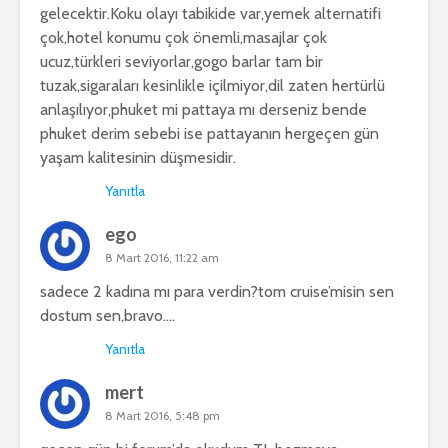
gelecektir.Koku olayı tabikide var,yemek alternatifi
çok,hotel konumu çok önemli,masajlar çok
ucuz,türkleri seviyorlar,gogo barlar tam bir
tuzak,sigaraları kesinlikle içilmiyor,dil zaten hertürlü
anlaşılıyor,phuket mi pattaya mı derseniz bende
phuket derim sebebi ise pattayanın hergeçen gün
yaşam kalitesinin düşmesidir.
Yanıtla
ego
8 Mart 2016, 11:22 am
sadece 2 kadına mı para verdin?tom cruise’misin sen
dostum sen,bravo….
Yanıtla
mert
8 Mart 2016, 5:48 pm