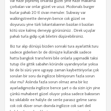
var hazır pişirilmiş onlarda güzel yine hazır makarna
çorbaları var onlar güzel ve ucuz. Mcdonals burger
burlar pahalı 20 tl civarı menuler. Subway var
walkingstreette deneyin bence cok güzel ve
doyurucu yine türk lokantalıarının bazıları ii bazıları
kötü size kalmış deneyip görürsünüz . Direk uçuşlar
pahalı turla gidip ıçak biletini düşürebilirsiniz.
Biz tur alıp dönüşü bizden sonraki tura ayarlattık.turu
sadece giderken br de dönüşte kullandık sadece
hatta bangkok transferini bile onlarla yapmadık taksi
tutup öle gittik sabahın köründe uyandırıyorlar yoksa
bir de bi sürü yere ugrayıp zaman kaybettiriyorlar.çok
sorulan bir soru da ingilizce bilmiyorum fazla sorun
olur mu? Aslında fazla sorun olmaz ama bir kız
ayarladıgınızda ingilizce bence şart o da sizin için yine
çünkü muhabeet güzel oluyor yoksa sadece bakısırsın
kız sıkılabilir ee haliyle de senle parasız gelme sansı
cok cok düser onun dısında ingilizce cok sart deil