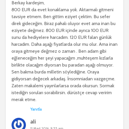
Berkay kardeşim,
800 EUR da evet konaklama yok. Aktarmalı gitmeni
tavsiye etmem. Ben gittim eziyet çektim. Bu sefer
direk gideceğim. Biraz pahalı oluyor evet ama inan bu
eziyete değmez. 800 EUR içinde ayrıca 100 EUR
sunu da hediyelere harcadım. 120 EUR falan günlük
harcadım. Daha aşağı fiyatlarda olur mu olur. Ama inan
oraya gitmeye değmez o zaman . Ben adam gibi
eğleneceğim her şeyi yapacağım ,muhteşem kızlarla
birlikte olacağım diyorsan bu paradan aşağı olmuyor.
Sen bakma burda milletin söylediğine. Oraya
gidiyorsan değecek arkadaş. İnsomniadan vazgeçme.
Zaten makalemi yayınlarlarsa orada okursun. Sormak
istediğin soruları sorabilirsin. dürüstçe cevap veririm
merak etme.
Yanıtla
ali
11 Mart 2016, 9:55 am