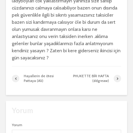
ladyboyları cok yaklastırmayın yanınıza size sarılıp
cüzdanınızı calmaya calısabiliyor bazen onun dısında
pek güvenlikle ilgili bi sıkıntı yasamazsınız taksiciler
bazen sizi kandırmaya calısıyor öle bi durum da sert
olun yumusak davranmayın onlara karsı ne
anlastıysanız onu verin taksiden inerken .
aklıma
gelenler bunlar yaşadıklarımızı fazla anlatmıyorum
kendiniz yasayın ? Zaten bi kere giderseniz ikincisi için
gün sayacaksınız ?
Hayallerin de ötesi
PHUKETTE BİR HAFTA
Pattaya (Ali)
(ddgreaw)
Yorum
Yorum