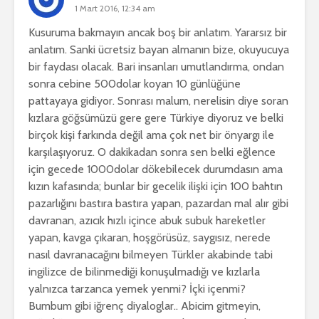
1 Mart 2016, 12:34 am
Kusuruma bakmayın ancak boş bir anlatım. Yararsız bir
anlatım. Sanki ücretsiz bayan almanın bize, okuyucuya
bir faydası olacak. Bari insanları umutlandırma, ondan
sonra cebine 500dolar koyan 10 günlüğüne
pattayaya gidiyor. Sonrası malum, nerelisin diye soran
kızlara göğsümüzü gere gere Türkiye diyoruz ve belki
birçok kişi farkında değil ama çok net bir önyargı ile
karşılaşıyoruz. O dakikadan sonra sen belki eğlence
için gecede 1000dolar dökebilecek durumdasın ama
kızın kafasında; bunlar bir gecelik ilişki için 100 bahtın
pazarlığını bastıra bastıra yapan, pazardan mal alır gibi
davranan, azıcık hızlı içince abuk subuk hareketler
yapan, kavga çıkaran, hoşgörüsüz, saygısız, nerede
nasıl davranacağını bilmeyen Türkler akabinde tabi
ingilizce de bilinmediği konuşulmadığı ve kızlarla
yalnızca tarzanca yemek yenmi? İçki içenmi?
Bumbum gibi iğrenç diyaloglar.. Abicim gitmeyin,