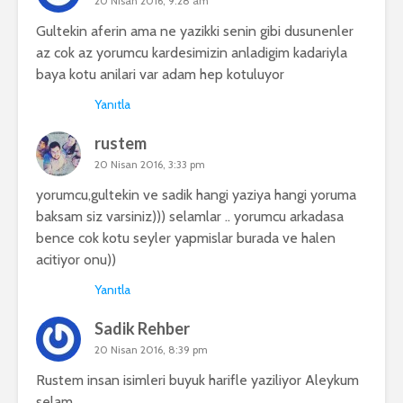
20 Nisan 2016, 9:28 am
Gultekin aferin ama ne yazikki senin gibi dusunenler
az cok az yorumcu kardesimizin anladigim kadariyla
baya kotu anilari var adam hep kotuluyor
Yanıtla
rustem
20 Nisan 2016, 3:33 pm
yorumcu,gultekin ve sadik hangi yaziya hangi yoruma
baksam siz varsiniz))) selamlar .. yorumcu arkadasa
bence cok kotu seyler yapmislar burada ve halen
acitiyor onu))
Yanıtla
Sadik Rehber
20 Nisan 2016, 8:39 pm
Rustem insan isimleri buyuk harifle yaziliyor Aleykum
selam