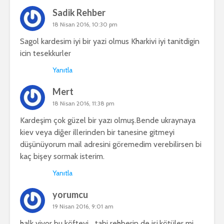
Sadik Rehber
18 Nisan 2016, 10:30 pm
Sagol kardesim iyi bir yazi olmus Kharkivi iyi tanitdigin
icin tesekkurler
Yanıtla
Mert
18 Nisan 2016, 11:38 pm
Kardeşim çok güzel bir yazı olmuş.Bende ukraynaya
kiev veya diğer illerinden bir tanesine gitmeyi
düşünüyorum mail adresini göremedim verebilirsen bi
kaç bişey sormak isterim.
Yanıtla
yorumcu
19 Nisan 2016, 9:01 am
halk yiyor bu köfteyi …tabi rehberin de işi,kötüler mi