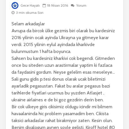
Gece Hayatı
18 Nisan 2016
Yorum
3 min okuma Son
Selam arkadaşlar
Avrupa da bircok ülke gezmis biri olarak bu kardesiniz
2016 yilinin ocak ayinda Ukrayna ya gitmeye karar
verdi. 2015 yilinin eylul ayindada kharkivde
bulunmustum 1 hafta boyunca.
Sahsen bu kardesiniz kharkivi cok begendi. Gitmeden
once bu siteden uzun arastirmalar yaptim ki fazlaca
da faydasini gordum. Neyse gelelim esas meseleye…
Sali gunu gidis p.tesi donus olarak ucak biletimizi
ayarladik pegasustan. Fakat bu aralar pegasus bazi
tarihlerde fiyatlari ucurmus bu yuzden Atlasjet ,
ukraine airlaines e de bi goz gezdirin derin ben.
Bir cok ulkeye giris cikisimiz oldugu icindir mi bilmem
havaalaninda hic problem yasamadim ben. Cikista
taksici arkadaslar rahat birakmiyor zaten. Kesin olun.
Benim diyalogum aynen soyle gelisti. Kiroff hotel 80