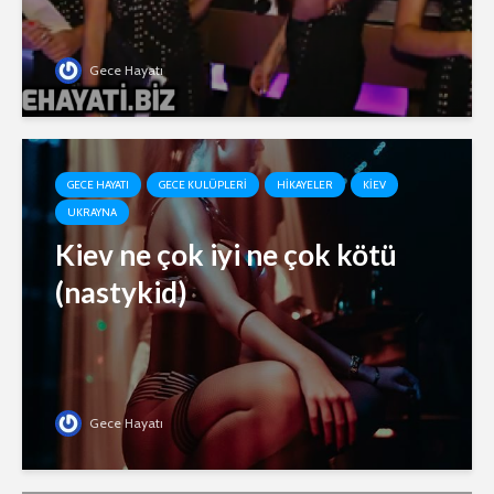
Gece Hayatı
GECE HAYATI
GECE KULÜPLERI
HIKAYELER
KIEV
UKRAYNA
Kiev ne çok iyi ne çok kötü
(nastykid)
Gece Hayatı