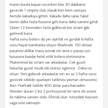
Inanin burda bayan secerken bile 30 dakikaniz
gececek ? striptiz club olarak ben hem castaya
hemde kakaduya gittim. Kakadu daha salas fakat
benm daha fazla hosuma gitti bana daha samimi geldi.
Zaten 1 2 kereeden fazla gidilecek bie ortam gibi
gelmedi bana.
Hafta sonu bolero da yer ayirttik ve gorduk ki hafta
sonu hayat bambaska oluyor kharkivde. 150 dolaar
paramizi aldilar masa acmak icin ama o parayi son
kurusuna kaadar helal ettik bolera isletmesine.
Mukemmel bir ortam var arkadaslar. Cok guzel
hatunlar guzel muzik icki sinirsiz eglence . Daha ne
olsun. Yeni gidecek arkadaslar icin en az 2 hafta sonu
gorecek sekilde ayarlayin tatilinizu pisman olmazsiniz.
Ben 1 haftalik tatilde 800 dolar para harcadim.
Siteden dusen 2 kiz 2 profosyonel bir tane de acemi
ile takilma sansim oldu. Efendi olun. Icinizdeki hayvani
saga sola salmayin.