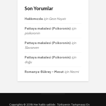
Son Yorumlar
Hakkımızda
için
Gece Hayatı
Pattaya makalesi (Psikoronin)
için
pisikoronin
Pattaya makalesi (Psikoronin)
için
Slavseven
Pattaya makalesi (Psikoronin)
için
doğu
Romanya-Bükreş – Mesut
için
Necmi
Copyrights © 2018 Her hakkı saklıdır. Türkiyenin Tartışmasız En