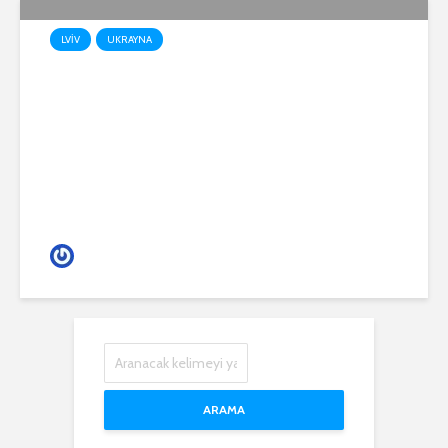
LVIV
UKRAYNA
SAVAŞ GÜNLERİNDE LVİV
(RICKO)
Gece Hayatı
ARAMA