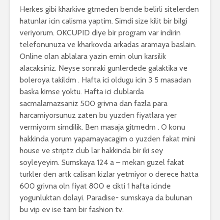
Herkes gibi kharkive gtmeden bende belirli sitelerden
hatunlar icin calisma yaptim. Simdi size kilit bir bilgi
veriyorum. OKCUPID diye bir program var indirin
telefonunuza ve kharkovda arkadas aramaya baslain.
Online olan ablalara yazin emin olun karsilik
alacaksiniz. Neyse sonraki gunlerdede galaktika ve
boleroya takildm . Hafta ici oldugu icin 3 5 masadan
baska kimse yoktu. Hafta ici clublarda
sacmalamazsaniz 500 grivna dan fazla para
harcamiyorsunuz zaten bu yuzden fiyatlara yer
vermiyorm simdilik. Ben masaja gitmedm . O konu
hakkinda yorum yapamayacagim o yuzden fakat mini
house ve striptz club lar hakkinda bir iki sey
soyleyeyim. Sumskaya 124 a – mekan guzel fakat
turkler den artk calisan kizlar yetmiyor o derece hatta
600 grivna oln fiyat 800 e cikti 1 hafta icinde
yogunluktan dolayi. Paradise- sumskaya da bulunan
bu vip ev ise tam bir fashion tv.