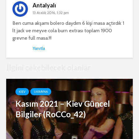
Antalyalı
13 Aralık 2016, 1:32 pm
Ben cuma akşamı bolero daydım 6 kişi masa açtırdık 1
lt jack ve meyve cola burn extrası toplam 1900
grevne full masa.!!!
Yanıtla
İlgini çekebilecek olanlar
KIEV
UKRAYNA
Kasım 2021 – Kiev Güncel
Bilgiler (RoCCo_42)