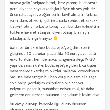
buraya gelip “belgrad bitmiş, kiev yanmış, budapeşte
pert” diyorlar. hayır arkadaşlar böyle bir şey yok. siz
önce rahatlayın ve eğlencenin, keyif almanın farkına
varın. dans et, ye, iç, gül, insanlarla sohbet et. erkek-
kız ayırt etme herkesle konuş. yani bundan bahsettim,
türklere hakaret etmişsin diyen olmuş. biz neyiz
arkadaşlar, biz çinli miyiz?
bakın bir örnek. 6 kez budapeşte’ye gittim. son iki
gidişimde 60 eurodan pazarlıkla 40 euroya yol üstü
eskortu aldım, hem de macar çingenesi değil 19-20
yaşında sarışın kızlar. budapeşte’ye giden bazı kişiler
bana “nerede kardeşim o kızlar, sallama” diyeceklerdir.
hah işte bahsettiğim bu. ben yorgun olsam bile sağa
sola bakıp, gördüğüm eskortlarla bile sohbet
ediyorum. pazarlık, muhabbet ediyorum ki, bir daha
gelirsem onu nerede bulurum, kaça alırım bileyim diye.
bu yazıyı okuyup, kendiyle ilgili durup düşünen
olmuşsa, gerçekten sevinirim.