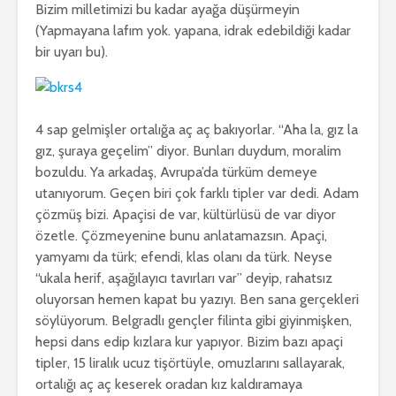
Bizim milletimizi bu kadar ayağa düşürmeyin
(Yapmayana lafım yok. yapana, idrak edebildiği kadar
bir uyarı bu).
4 sap gelmişler ortalığa aç aç bakıyorlar. “Aha la, gız la
gız, şuraya geçelim” diyor. Bunları duydum, moralim
bozuldu. Ya arkadaş, Avrupa’da türküm demeye
utanıyorum. Geçen biri çok farklı tipler var dedi. Adam
çözmüş bizi. Apaçisi de var, kültürlüsü de var diyor
özetle. Çözmeyenine bunu anlatamazsın. Apaçi,
yamyamı da türk; efendi, klas olanı da türk. Neyse
“ukala herif, aşağılayıcı tavırları var” deyip, rahatsız
oluyorsan hemen kapat bu yazıyı. Ben sana gerçekleri
söylüyorum. Belgradlı gençler filinta gibi giyinmişken,
hepsi dans edip kızlara kur yapıyor. Bizim bazı apaçi
tipler, 15 liralık ucuz tişörtüyle, omuzlarını sallayarak,
ortalığı aç aç keserek oradan kız kaldıramaya