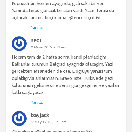
Köprüsü’nün hemen ayağında, gizli saklı bir yer.
Yanında teras gibi açık bir alan vardı. Yazın terası da
açılacak sanırım. Küçük ama eğlencesi çok iyi.
Yanıtla
sequ
11 Mayıs 2016, 4:52 am
Hocam tam da 2 hafta sonra, kendi planladigim
Balkanlar turumun Belgrad ayaginda olacagim. Yazi
gercekten efsaneden de ote. Dogruyu yanlisi tum
ciplakligiyla anlatmissin. Bravo. Iste, Turkiye’de gezi
kulturunun gelismesine senin gibi gezginler ve yazilari
katki saglayacak.
Yanıtla
bayjack
17 Mayıs 2016, 2:59 pm
Gerçekten güzel anlatılmış ağzına sağlık ..