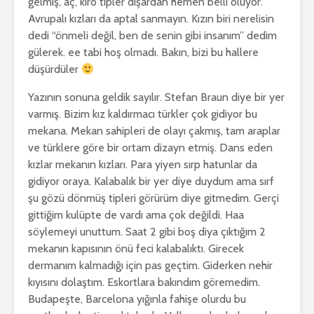
gelmiş, aç, kıro tipler dışardan hemen belli oluyor.
Avrupalı kızları da aptal sanmayın. Kızın biri nerelisin
dedi “önmeli değil, ben de senin gibi insanım” dedim
gülerek. ee tabi hoş olmadı. Bakın, bizi bu hallere
düşürdüler
Yazının sonuna geldik sayılır. Stefan Braun diye bir yer
varmış. Bizim kız kaldırmacı türkler çok gidiyor bu
mekana. Mekan sahipleri de olayı çakmış, tam araplar
ve türklere göre bir ortam dizayn etmiş. Dans eden
kızlar mekanın kızları. Para yiyen sırp hatunlar da
gidiyor oraya. Kalabalık bir yer diye duydum ama sırf
şu gözü dönmüş tipleri görürüm diye gitmedim. Gerçi
gittiğim kulüpte de vardı ama çok değildi. Haa
söylemeyi unuttum. Saat 2 gibi boş diya çıktığım 2
mekanın kapısının önü feci kalabalıktı. Girecek
dermanım kalmadığı için pas geçtim. Giderken nehir
kıyısını dolaştım. Eskortlara bakındım göremedim.
Budapeşte, Barcelona yığınla fahişe olurdu bu