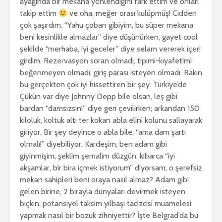
ayağında bir mekana yönlendiğini fark ettim ve onları
takip ettim
ve oha, meğer orası kulüpmüş! Cidden
çok şaşırdım. “Yahu çoban gibiyim, bu süper mekana
beni kesinlikle almazlar” diye düşünürken, gayet cool
şekilde “merhaba, iyi geceler” diye selam vererek içeri
girdim. Rezervasyon soran olmadı, tipimi-kıyafetimi
beğenmeyen olmadı, giriş parası isteyen olmadı. Bakın
bu gerçekten çok iyi hissettiren bir şey. Türkiye’de
Çükün var diye Johnny Depp bile olsan, leş gibi
bardan “damsızsın!” diye geri çevilirken; arkandan 150
kiloluk, koltuk altı ter kokan abla elini kolunu sallayarak
giriyor. Bir şey deyince o abla bile, “ama dam şartı
olmalı!” diyebiliyor. Kardeşim, ben adam gibi
giyinmişim, şeklim şemalim düzgün, kibarca “iyi
akşamlar, bir bira içmek istiyorum” diyorsam, o şerefsiz
mekan sahipleri beni oraya nasıl almaz? Adam gibi
gelen birine, 2 birayla dünyaları devirmek isteyen
bıçkın, potansiyel taksim yılbaşı tacizcisi muamelesi
yapmak nasıl bir bozuk zihniyettir? İşte Belgrad’da bu