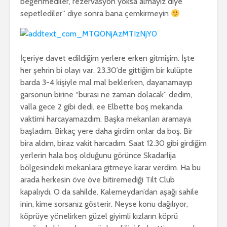
beğenmediler, rezervasyon yoksa almayız diye
sepetlediler” diye sonra bana çemkirmeyin
İçeriye davet edildiğim yerlere erken gitmişim. İşte
her şehrin bi olayı var. 23.30’de gittiğim bir kulüpte
barda 3-4 kişiyle mal mal beklerken, dayanamayıp
garsonun birine “burası ne zaman dolacak” dedim,
valla gece 2 gibi dedi. ee Elbette boş mekanda
vaktimi harcayamazdım. Başka mekanları aramaya
başladım. Birkaç yere daha girdim onlar da boş. Bir
bira aldım, biraz vakit harcadım. Saat 12.30 gibi girdiğim
yerlerin hala boş olduğunu görünce Skadarlija
bölgesindeki mekanlara gitmeye karar verdim. Ha bu
arada herkesin öve öve bitiremediği Tilt Club
kapalıydı. O da sahilde. Kalemeydan’dan aşağı sahile
inin, kime sorsanız gösterir. Neyse konu dağılıyor,
köprüye yönelirken güzel giyimli kızların köprü