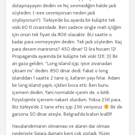
dolaşmayayım dedim ve hiç sevmediğim halde jack
söyledim. (-eee sevmiyorsan neden jack
söylüyorsun?). Türkiye’de bu ayarda bir kulüpte tek
viski 60 tl civarındadır. Ben sadece single malt içtiğim
için onun tek fiyatı da 80tl olacaktır. BU saatte o
kadar para vermeyeyim dedim. Tek jack söyledim. Kaç
para desem inanırsınız? 450 dinar! 12 lira hocam 12!
Propaganda ayarında bir kulüpte tek viski 12tl :))) Bir
an gaza geldim. “Long island içip, iyice zıvanadan
çıksam mı” dedim. 850 dinar dedi. Fakat o long
islanddan 1 saatte 2 tane iç, kafanın yayı fırlar. Adam
bir long island yaptı, içkileri boca etti. Ben bunu
içemem dedim. Yani normalde içerim de, o bitik
fizyolojimle içersem nakavt olurdum. Yoksa 25tl para.
Biz türkiye’de 2 tane efes içip 25tl veriyoruz
Bir de
garsona 50 dinar ateşle, Belgrad’da kralsın kralll!!
Havalandırmanın olmaması ve alanın dar olması
nedeniyle Sigara dumanı beni çok zorladı. Yüzer