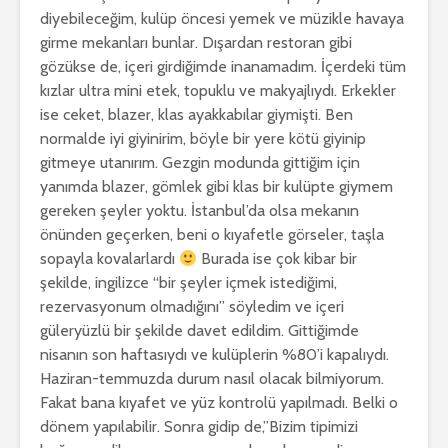
diyebileceğim, kulüp öncesi yemek ve müzikle havaya
girme mekanları bunlar. Dışardan restoran gibi
gözükse de, içeri girdiğimde inanamadım. İçerdeki tüm
kızlar ultra mini etek, topuklu ve makyajlıydı. Erkekler
ise ceket, blazer, klas ayakkabılar giymişti. Ben
normalde iyi giyinirim, böyle bir yere kötü giyinip
gitmeye utanırım. Gezgin modunda gittiğim için
yanımda blazer, gömlek gibi klas bir kulüpte giymem
gereken şeyler yoktu. İstanbul’da olsa mekanın
önünden geçerken, beni o kıyafetle görseler, taşla
sopayla kovalarlardı
Burada ise çok kibar bir
şekilde, ingilizce “bir şeyler içmek istediğimi,
rezervasyonum olmadığını” söyledim ve içeri
güleryüzlü bir şekilde davet edildim. Gittiğimde
nisanın son haftasıydı ve kulüplerin %80’i kapalıydı.
Haziran-temmuzda durum nasıl olacak bilmiyorum.
Fakat bana kıyafet ve yüz kontrolü yapılmadı. Belki o
dönem yapılabilir. Sonra gidip de,”Bizim tipimizi