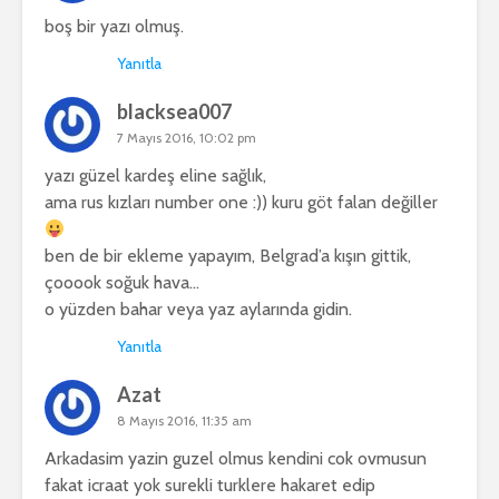
boş bir yazı olmuş.
Yanıtla
blacksea007
7 Mayıs 2016, 10:02 pm
yazı güzel kardeş eline sağlık,
ama rus kızları number one :)) kuru göt falan değiller
ben de bir ekleme yapayım, Belgrad’a kışın gittik,
çooook soğuk hava…
o yüzden bahar veya yaz aylarında gidin.
Yanıtla
Azat
8 Mayıs 2016, 11:35 am
Arkadasim yazin guzel olmus kendini cok ovmusun
fakat icraat yok surekli turklere hakaret edip