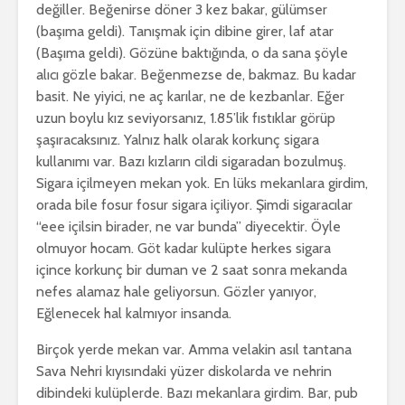
değiller. Beğenirse döner 3 kez bakar, gülümser
(başıma geldi). Tanışmak için dibine girer, laf atar
(Başıma geldi). Gözüne baktığında, o da sana şöyle
alıcı gözle bakar. Beğenmezse de, bakmaz. Bu kadar
basit. Ne yiyici, ne aç karılar, ne de kezbanlar. Eğer
uzun boylu kız seviyorsanız, 1.85’lik fıstıklar görüp
şaşıracaksınız. Yalnız halk olarak korkunç sigara
kullanımı var. Bazı kızların cildi sigaradan bozulmuş.
Sigara içilmeyen mekan yok. En lüks mekanlara girdim,
orada bile fosur fosur sigara içiliyor. Şimdi sigaracılar
“eee içilsin birader, ne var bunda” diyecektir. Öyle
olmuyor hocam. Göt kadar kulüpte herkes sigara
içince korkunç bir duman ve 2 saat sonra mekanda
nefes alamaz hale geliyorsun. Gözler yanıyor,
Eğlenecek hal kalmıyor insanda.
Birçok yerde mekan var. Amma velakin asıl tantana
Sava Nehri kıyısındaki yüzer diskolarda ve nehrin
dibindeki kulüplerde. Bazı mekanlara girdim. Bar, pub