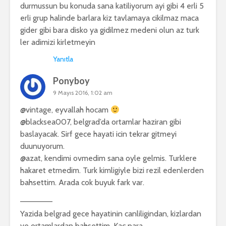
durmussun bu konuda sana katiliyorum ayi gibi 4 erli 5
erli grup halinde barlara kiz tavlamaya cikilmaz maca
gider gibi bara disko ya gidilmez medeni olun az turk
ler adimizi kirletmeyin
Yanıtla
Ponyboy
9 Mayıs 2016, 1:02 am
@vintage, eyvallah hocam
@blacksea007, belgrad’da ortamlar haziran gibi
baslayacak. Sirf gece hayati icin tekrar gitmeyi
duunuyorum.
@azat, kendimi ovmedim sana oyle gelmis. Turklere
hakaret etmedim. Turk kimligiyle bizi rezil edenlerden
bahsettim. Arada cok buyuk fark var.
—————–
Yazida belgrad gece hayatinin canliligindan, kizlardan
ve ortamlardan bahsettim. Kac para