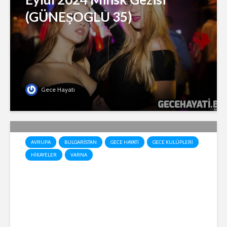
(GÜNEŞOGLU 35)
Gece Hayatı
AVRUPA
BULGARISTAN
GECE HAYATI
GECE KULÜPLERI
HIKAYELER
VARNA
Gece Hayatı “Yaşandı bitti
saygısızca Varna’nın tadına
varınca” Bebe Tugay