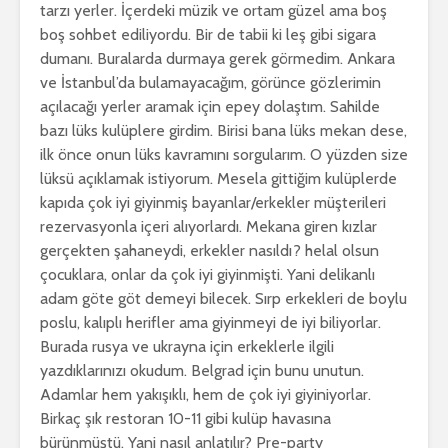
tarzı yerler. İçerdeki müzik ve ortam güzel ama boş
boş sohbet ediliyordu. Bir de tabii ki leş gibi sigara
dumanı. Buralarda durmaya gerek görmedim. Ankara
ve İstanbul’da bulamayacağım, görünce gözlerimin
açılacağı yerler aramak için epey dolaştım. Sahilde
bazı lüks kulüplere girdim. Birisi bana lüks mekan dese,
ilk önce onun lüks kavramını sorgularım. O yüzden size
lüksü açıklamak istiyorum. Mesela gittiğim kulüplerde
kapıda çok iyi giyinmiş bayanlar/erkekler müşterileri
rezervasyonla içeri alıyorlardı. Mekana giren kızlar
gerçekten şahaneydi, erkekler nasıldı? helal olsun
çocuklara, onlar da çok iyi giyinmişti. Yani delikanlı
adam göte göt demeyi bilecek. Sırp erkekleri de boylu
poslu, kalıplı herifler ama giyinmeyi de iyi biliyorlar.
Burada rusya ve ukrayna için erkeklerle ilgili
yazdıklarınızı okudum. Belgrad için bunu unutun.
Adamlar hem yakışıklı, hem de çok iyi giyiniyorlar.
Birkaç şık restoran 10-11 gibi kulüp havasına
bürünmüştü. Yani nasıl anlatılır? Pre-party