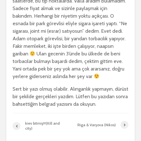
saatlerde, bu tip noktalarda. Valla aradım bulamadım.
Sadece fiyat almak ve sizinle paylaşmak için
bakındım. Herhangi bir niyetim yoktu açıkçası. O
esnada bir park görevlisi eliyle sigara işareti yaptı. “Ne
sigarası, joint mi (esrar) satıyosun” dedim. Evet dedi.
Adam otopark görevlisi, bir yandan torbacılık yapıyor.
Fakir memleket, iki işte birden çalışıyor, naapsın
gariban
Ulan gecenin 3’ünde bu ülkede de beni
torbacılar bulmayı başardı dedim, çektim gittim eve.
Yani ortada pek bir şey yok ama çok ararsanız, doğru
yerlere giderseniz aslında her şey var
Sert bir yazı olmuş olabilir. Alınganlık yapmayın, dürüst
bir şekilde gerçekleri yazdım. Lütfen bu yazıdan sonra
bahsettiğim belgrad yazısını da okuyun.
kiev bitmiş!!!(Kill and
Riga & Varşova (Nikos)
city)