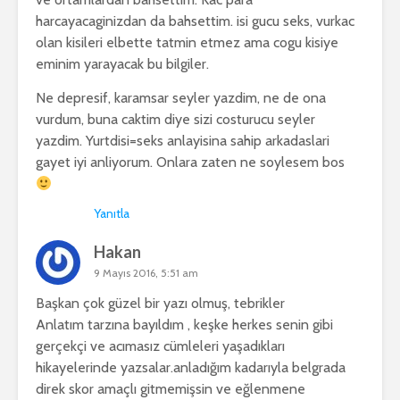
harcayacaginizdan da bahsettim. isi gucu seks, vurkac
olan kisileri elbette tatmin etmez ama cogu kisiye
eminim yarayacak bu bilgiler.
Ne depresif, karamsar seyler yazdim, ne de ona
vurdum, buna caktim diye sizi costurucu seyler
yazdim. Yurtdisi=seks anlayisina sahip arkadaslari
gayet iyi anliyorum. Onlara zaten ne soylesem bos
Yanıtla
Hakan
9 Mayıs 2016, 5:51 am
Başkan çok güzel bir yazı olmuş, tebrikler
Anlatım tarzına bayıldım , keşke herkes senin gibi
gerçekçi ve acımasız cümleleri yaşadıkları
hikayelerinde yazsalar.anladığım kadarıyla belgrada
direk skor amaçlı gitmemişsin ve eğlenmene