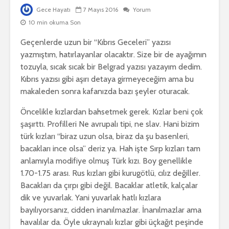
Gece Hayatı
7 Mayıs 2016
Yorum
10 min okuma Son
Geçenlerde uzun bir “Kıbrıs Geceleri” yazısı
yazmıştım, hatırlayanlar olacaktır. Size bir de ayağımın
tozuyla, sıcak sıcak bir Belgrad yazısı yazayım dedim.
Kıbrıs yazısı gibi aşırı detaya girmeyeceğim ama bu
makaleden sonra kafanızda bazı şeyler oturacak.
Öncelikle kızlardan bahsetmek gerek. Kızlar beni çok
şaşırttı. Profilleri Ne avrupalı tipi, ne slav. Hani bizim
türk kızları “biraz uzun olsa, biraz da şu basenleri,
bacakları ince olsa” deriz ya. Hah işte Sırp kızları tam
anlamıyla modifiye olmuş Türk kızı. Boy genellikle
1.70-1.75 arası. Rus kızları gibi kurugötlü, cılız değiller.
Bacakları da çırpı gibi değil. Bacaklar atletik, kalçalar
dik ve yuvarlak. Yani yuvarlak hatlı kızlara
bayılıyorsanız, cidden inanılmazlar. İnanılmazlar ama
havalılar da. Öyle ukraynalı kızlar gibi üçkağıt peşinde