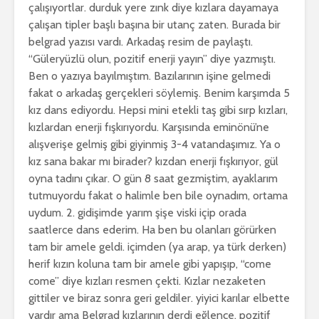
çalışıyortlar. durduk yere zınk diye kızlara dayamaya
çalışan tipler başlı başına bir utanç zaten. Burada bir
belgrad yazısı vardı. Arkadaş resim de paylaştı.
“Güleryüzlü olun, pozitif enerji yayın” diye yazmıştı.
Ben o yazıya bayılmıştım. Bazılarının işine gelmedi
fakat o arkadaş gerçekleri söylemiş. Benim karşımda 5
kız dans ediyordu. Hepsi mini etekli taş gibi sırp kızları,
kızlardan enerji fışkırıyordu. Karşısında eminönü’ne
alışverişe gelmiş gibi giyinmiş 3-4 vatandaşımız. Ya o
kız sana bakar mı birader? kızdan enerji fışkırıyor, gül
oyna tadını çıkar. O gün 8 saat gezmiştim, ayaklarım
tutmuyordu fakat o halimle ben bile oynadım, ortama
uydum. 2. gidişimde yarım şişe viski içip orada
saatlerce dans ederim. Ha ben bu olanları görürken
tam bir amele geldi. içimden (ya arap, ya türk derken)
herif kızın koluna tam bir amele gibi yapışıp, “come
come” diye kızları resmen çekti. Kızlar nezaketen
gittiler ve biraz sonra geri geldiler. yiyici karılar elbette
vardır ama Belgrad kızlarının derdi eğlence, pozitif