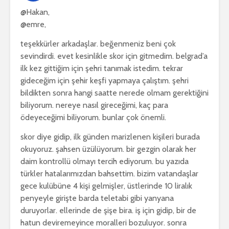
@Hakan,
@emre,
teşekkürler arkadaşlar. beğenmeniz beni çok
sevindirdi. evet kesinlikle skor için gitmedim. belgrad’a
ilk kez gittiğim için şehri tanımak istedim. tekrar
gideceğim için şehir keşfi yapmaya çalıştım. şehri
bildikten sonra hangi saatte nerede olmam gerektiğini
biliyorum. nereye nasıl gireceğimi, kaç para
ödeyeceğimi biliyorum. bunlar çok önemli.
skor diye gidip, ilk günden marizlenen kişileri burada
okuyoruz. şahsen üzülüyorum. bir gezgin olarak her
daim kontrollü olmayı tercih ediyorum. bu yazıda
türkler hatalarımızdan bahsettim. bizim vatandaşlar
gece kulübüne 4 kişi gelmişler, üstlerinde 10 liralık
penyeyle girişte barda teletabi gibi yanyana
duruyorlar. ellerinde de şişe bira. iş için gidip, bir de
hatun deviremeyince moralleri bozuluyor. sonra