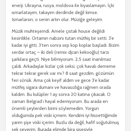
enerji. Ukrayna, rusya, moldova ile kıyaslamayın. İçki
ısmarlatayım, takayım derdinde değil kimse.
Ismarlarsın, o senin artın olur. Müziğe geleyim.
Müzik muhteşemdi. Amele çıstak house değildi
kesinlikle. Ortamın nabzını tutan müthiş bir setti. 3’e
kadar iyi gitti, 3’ten sonra sırp kop koplar başladı. Bizim
serdar ortaç – iki deli (remix djcan kekooğlu) tarzı
şarkılara geçti. Niye bilmiyorum. 2,5 saat inanılmaz
çaldı. Arkadaşlar kızlar çok seksi, çok havalı dememe
tekrar tekrar gerek var mı? 8 saat gezdim, gözümün
feri sönük. Ama çok keyif aldım ve gece 3’e kadar
müthiş sigara dumanı ve havasızlığa rağmen orada
kaldım. Bu kulüpler 1 ay sonra 20 katına çıkacak. O
zaman Belgrad’ı hayal edemiyorum. Bu arada en
önemli şeylerden birini söylemedim. Yorgun
olduğumda pek viski içmem. Kendimi iyi hissettiğimde
yarım şişe viski içerim. Buzlu da değil, hafif soğutulmuş
sek severim. Burada elimde bira şişesiyle