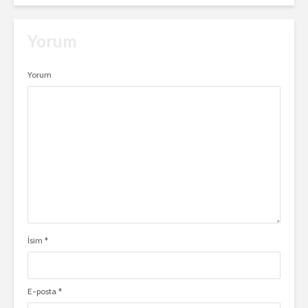
Yorum
Yorum
İsim
*
E-posta
*