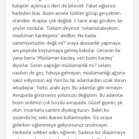
kulüpler açılınca o dert de bitecek. Fakat eğlence
harbiden klas. Bizim amele türkleri görüp gerçekten
utandım. Araplar çok değildi. 2 tane arap gördüm, bir
şeyler sordular. Türküm deyince “selamünaleyküm,
müslüman kardeşimiz” dediler. Ne kadar
samimiyetsizler değil mi? oraya abazanlık yapmaya,
am peşinde koşturmaya gelmiş kekolar. Gecenin bir
yarısı bana “Müslüman kardeş, sen bizim kardeş”
diyorlar. Senin yaptığın müslümanlık mı? selam,
nasılsın de geç, fuhuşa gelmişsin, müslümanlığı ağzına
sakız ediyorsun aq! Yani bu tip adamlardan uzak durun
arkadaşlar. Türkü, arabı aynı. Bu adamlar gibi olmayın.
Avrupa’da görürseniz yolunuzu değiştirin. Bu adamlar
bizim sicilimizi çok bozdu avrupa’da. Güzel giyinin, şık
olun, insanlarla samimi diyalog kurun. Bakın bu
yazımda hiç seks ibaresi kullanmadım. Siz oraya
giderken eğlenmeye gidiyorsunuz unutmayın.
Herkesle sohbet edin, eğlenin. Sadece kız düşürmeye