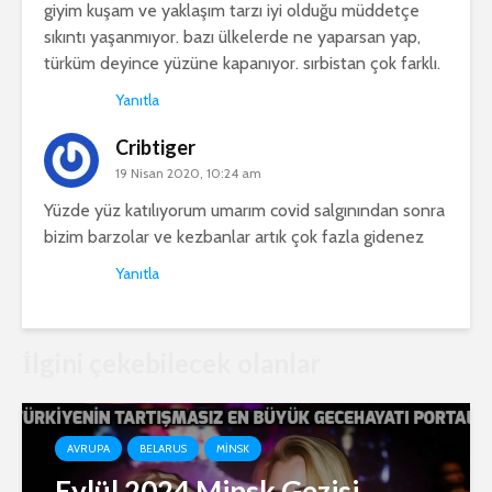
giyim kuşam ve yaklaşım tarzı iyi olduğu müddetçe
sıkıntı yaşanmıyor. bazı ülkelerde ne yaparsan yap,
türküm deyince yüzüne kapanıyor. sırbistan çok farklı.
Yanıtla
Cribtiger
19 Nisan 2020, 10:24 am
Yüzde yüz katılıyorum umarım covid salgınından sonra
bizim barzolar ve kezbanlar artık çok fazla gidenez
Yanıtla
İlgini çekebilecek olanlar
AVRUPA
BELARUS
MINSK
Eylül 2024 Minsk Gezisi