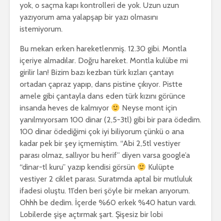
yok, o saçma kapı kontrolleri de yok. Uzun uzun
yazıyorum ama yalapşap bir yazı olmasını
istemiyorum.
Bu mekan erken hareketlenmiş. 12.30 gibi. Montla
içeriye almadılar. Doğru hareket. Montla kulübe mi
girilir lan! Bizim bazı kezban türk kızları çantayı
ortadan çapraz yapıp, dans pistine çıkıyor. Pistte
amele gibi çantayla dans eden türk kızını görünce
insanda heves de kalmıyor
Neyse mont için
yanılmıyorsam 100 dinar (2,5-3tl) gibi bir para ödedim.
100 dinar ödediğimi çok iyi biliyorum çünkü o ana
kadar pek bir şey içmemiştim. “Abi 2,5tl vestiyer
parası olmaz, sallıyor bu herif” diyen varsa google’a
“dinar-tl kuru” yazıp kendisi görsün
Kulüpte
vestiyer 2 ciklet parası. Suratımda aptal bir mutluluk
ifadesi oluştu. 11’den beri şöyle bir mekan arıyorum.
Ohhh be dedim. İçerde %60 erkek %40 hatun vardı.
Lobilerde şişe açtırmak şart. Şişesiz bir lobi