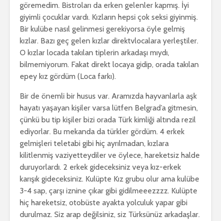
göremedim. Bistroları da erken gelenler kapmış. İyi
giyimli çocuklar vardı. Kızların hepsi çok seksi giyinmiş.
Bir kulübe nasıl gelinmesi gerekiyorsa öyle gelmiş
kızlar. Bazı geç gelen kızlar direktvlocalara yerleştiler.
O kızlar locada takılan tiplerin arkadaşı mıydı,
bilmemiyorum. Fakat direkt locaya gidip, orada takılan
epey kız gördüm (Loca farkı).
Bir de önemli bir husus var. Aramızda hayvanlarla aşk
hayatı yaşayan kişiler varsa lütfen Belgrad’a gitmesin,
çünkü bu tip kişiler bizi orada Türk kimliği altında rezil
ediyorlar. Bu mekanda da türkler gördüm. 4 erkek
gelmişleri teletabi gibi hiç ayrılmadan, kızlara
kilitlenmiş vaziyetteydiler ve öylece, hareketsiz halde
duruyorlardı. 2 erkek gideceksiniz veya kız-erkek
karışık gideceksiniz. Kulüpte Kız grubu olur ama kulübe
3-4 sap, çarşı iznine çıkar gibi gidilmeeezzzz. Kulüpte
hiç hareketsiz, otobüste ayakta yolculuk yapar gibi
durulmaz. Siz arap değilsiniz, siz Türksünüz arkadaşlar.