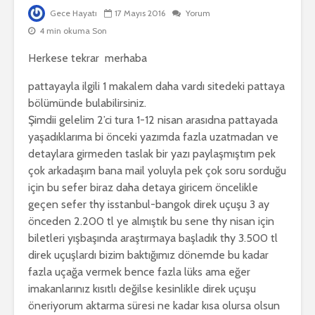
Gece Hayatı
17 Mayıs 2016
Yorum
4 min okuma Son
Herkese tekrar merhaba
pattayayla ilgili 1 makalem daha vardı sitedeki pattaya
bölümünde bulabilirsiniz.
Şimdii gelelim 2’ci tura 1-12 nisan arasıdna pattayada
yaşadıklarıma bi önceki yazımda fazla uzatmadan ve
detaylara girmeden taslak bir yazı paylaşmıştım pek
çok arkadaşım bana mail yoluyla pek çok soru sorduğu
için bu sefer biraz daha detaya giricem öncelikle
geçen sefer thy isstanbul-bangok direk uçuşu 3 ay
önceden 2.200 tl ye almıştık bu sene thy nisan için
biletleri yışbaşında araştırmaya başladık thy 3.500 tl
direk uçuşlardı bizim baktığımız dönemde bu kadar
fazla uçağa vermek bence fazla lüks ama eğer
imakanlarınız kısıtlı değilse kesinlikle direk uçuşu
öneriyorum aktarma süresi ne kadar kısa olursa olsun