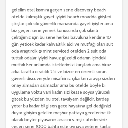
gelelim otel kısmını geçen sene discovery beach
otelde kalmıştık gayet iyiyidi beach rooadda girişleri
çıkışlar çok sıkı güvenlik manasında gayet iyiyler ama
biz geçen sene yemek konusunda çok sıkıntı
çektiğimiz için bu sene herkes bavuluna kendine 10
gün yeticek kadar kahvaltılık aldı ve mutfağı olan suit
oda araştırdık @ mint serviced otelden 2 suit oda
tuttuk odalar iyiyidi havuz güzeldi odanın içindeki
mutfak her anlamda isteklerimizi karşıladı ama biraz
arka tarafta o sıkıtılı 2’ci ve bizce en önemli sorun
güvenli discoveryde misafiriniz çıkarken arayıp sizden
onay almadan salmazlar ama bu otelde böyle bi
uygulama yoktu yani kadın sizi kesse soysa yürücek
gitcek bu yüzden bu otel tavsiyem değildir. kardeş
yeter bu kadar bilgi sen gece hayatına gel dedğinizi
duyar gibiyim gelelim meşhur pattaya gecelerine ilk
olarak beyler piyasanın anasını s..mşiz afedersiniz
geçen sene 1000 bahta güle oynaya gelene karılar