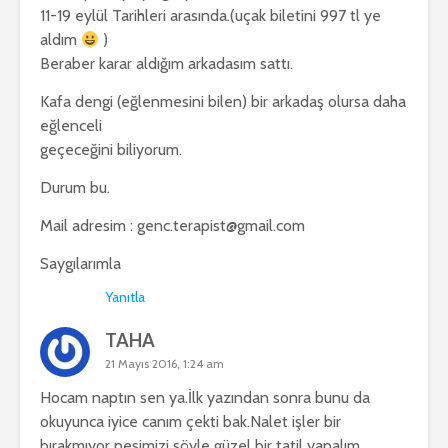
11-19 eylül Tarihleri arasında.(uçak biletini 997 tl ye
aldım
)
Beraber karar aldığım arkadasım sattı.
Kafa dengi (eğlenmesini bilen) bir arkadaş olursa daha
eğlenceli
geçeceğini biliyorum.
Durum bu.
Mail adresim :
genc.terapist@gmail.com
Saygılarımla
Yanıtla
TAHA
21 Mayıs 2016, 1:24 am
Hocam naptın sen ya.İlk yazından sonra bunu da
okuyunca iyice canım çekti bak.Nalet işler bir
bırakmıyor peşimizi şöyle güzel bir tatil yapalım.