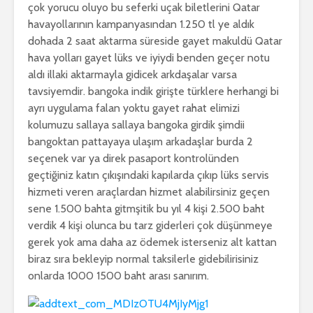
çok yorucu oluyo bu seferki uçak biletlerini Qatar
havayollarının kampanyasından 1.250 tl ye aldık
dohada 2 saat aktarma süreside gayet makuldü Qatar
hava yolları gayet lüks ve iyiydi benden geçer notu
aldı illaki aktarmayla gidicek arkdaşalar varsa
tavsiyemdir. bangoka indik girişte türklere herhangi bi
ayrı uygulama falan yoktu gayet rahat elimizi
kolumuzu sallaya sallaya bangoka girdik şimdii
bangoktan pattayaya ulaşım arkadaşlar burda 2
seçenek var ya direk pasaport kontrolünden
geçtiğiniz katın çıkışındaki kapılarda çıkıp lüks servis
hizmeti veren araçlardan hizmet alabilirsiniz geçen
sene 1.500 bahta gitmşitik bu yıl 4 kişi 2.500 baht
verdik 4 kişi olunca bu tarz giderleri çok düşünmeye
gerek yok ama daha az ödemek isterseniz alt kattan
biraz sıra bekleyip normal taksilerle gidebilirisiniz
onlarda 1000 1500 baht arası sanırım.