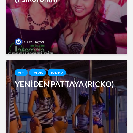
Gece Hayatı
ASYA
PATTAYA
TAYLAND
YENİDEN PATTAYA (RICKO)