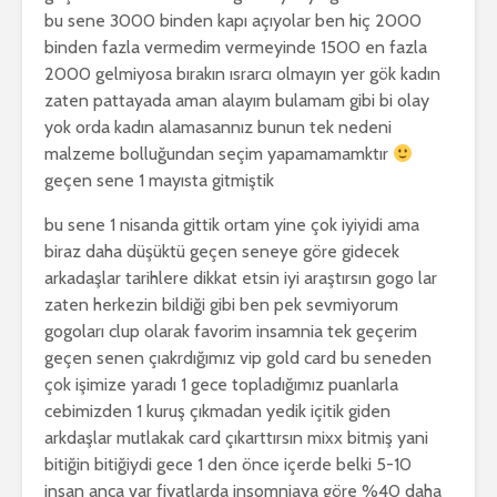
bu sene 3000 binden kapı açıyolar ben hiç 2000
binden fazla vermedim vermeyinde 1500 en fazla
2000 gelmiyosa bırakın ısrarcı olmayın yer gök kadın
zaten pattayada aman alayım bulamam gibi bi olay
yok orda kadın alamasannız bunun tek nedeni
malzeme bolluğundan seçim yapamamamktır
geçen sene 1 mayısta gitmiştik
bu sene 1 nisanda gittik ortam yine çok iyiyidi ama
biraz daha düşüktü geçen seneye göre gidecek
arkadaşlar tarihlere dikkat etsin iyi araştırsın gogo lar
zaten herkezin bildiği gibi ben pek sevmiyorum
gogoları clup olarak favorim insamnia tek geçerim
geçen senen çıakrdığımız vip gold card bu seneden
çok işimize yaradı 1 gece topladığımız puanlarla
cebimizden 1 kuruş çıkmadan yedik içitik giden
arkdaşlar mutlakak card çıkarttırsın mixx bitmiş yani
bitiğin bitiğiydi gece 1 den önce içerde belki 5-10
insan anca var fiyatlarda insomniaya göre %40 daha