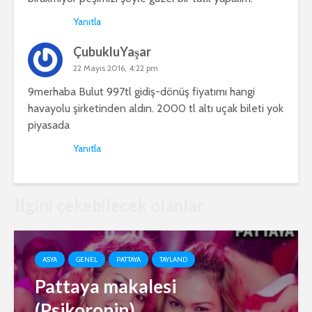
Yanıtla
ÇubukluYaşar
22 Mayıs 2016, 4:22 pm
9merhaba Bulut 997tl gidiş-dönüş fiyatımı hangi
havayolu şirketinden aldın. 2000 tl altı uçak bileti yok
piyasada
Yanıtla
İlgini çekebilecek olanlar
ASYA
GENEL
PATTAYA
TAYLAND
Pattaya makalesi
(Psikoronin)