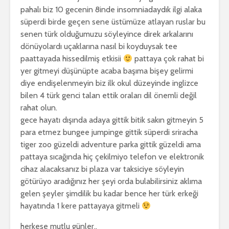
pahalı biz 10 gecenin 8inde insomniadaydık ilgi alaka
süperdi birde geçen sene üstümüze atlayan ruslar bu
senen türk olduğumuzu söyleyince direk arkalarını
dönüyolardı uçaklarına nasıl bi koyduysak tee
paattayada hissedilmiş etkisii
pattaya çok rahat bi
yer gitmeyi düşünüpte acaba başıma bişey gelirmi
diye endişelenmeyin biz ilk okul düzeyinde inglizce
bilen 4 türk genci talan ettik oraları dil önemli değil
rahat olun.
gece hayatı dışında adaya gittik bitik sakın gitmeyin 5
para etmez bungee jumpinge gittik süperdi sriracha
tiger zoo güzeldi adventure parka gittik güzeldi ama
pattaya sıcağında hiç çekilmiyo telefon ve elektronik
cihaz alacaksanız bi plaza var taksiciye söyleyin
götürüyo aradığınız her şeyi orda bulabilirsiniz aklıma
gelen şeyler şimdilik bu kadar bence her türk erkeği
hayatında 1 kere pattayaya gitmeli
herkese mutlu günler..