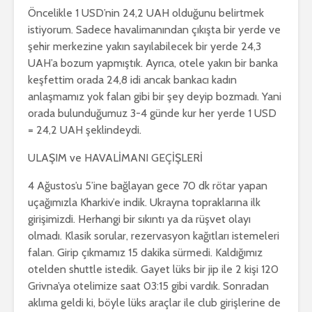
Öncelikle 1 USD’nin 24,2 UAH olduğunu belirtmek
istiyorum. Sadece havalimanından çıkışta bir yerde ve
şehir merkezine yakın sayılabilecek bir yerde 24,3
UAH’a bozum yapmıştık. Ayrıca, otele yakın bir banka
keşfettim orada 24,8 idi ancak bankacı kadın
anlaşmamız yok falan gibi bir şey deyip bozmadı. Yani
orada bulunduğumuz 3-4 günde kur her yerde 1 USD
= 24,2 UAH şeklindeydi.
ULAŞIM ve HAVALİMANI GEÇİŞLERİ
4 Ağustos’u 5’ine bağlayan gece 70 dk rötar yapan
uçağımızla Kharkiv’e indik. Ukrayna topraklarına ilk
girişimizdi. Herhangi bir sıkıntı ya da rüşvet olayı
olmadı. Klasik sorular, rezervasyon kağıtları istemeleri
falan. Girip çıkmamız 15 dakika sürmedi. Kaldığımız
otelden shuttle istedik. Gayet lüks bir jip ile 2 kişi 120
Grivna’ya otelimize saat 03:15 gibi vardık. Sonradan
aklıma geldi ki, böyle lüks araçlar ile club girişlerine de