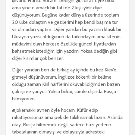
@ivano Franko hocam. Dediğin gibi biraz öyle oldu
ama yine o amaçlı bir tatilde 2 kişi iyidir diye
düşünüyorum. Bugüne kadar dünya üzerinde toplam
20 ülke dolaştım ve gezilerimi hep kendi başıma tur
vs olmadan yaptım. Diğer yandan bu yazının klasik bir
Ukrayna yazısı olduğunun da farkındayım ama sitenin
müdavimi olan herkese özellikle güncel fiyatlardan
bahsetmek istediğim için yazdım. Yoksa dediğin gibi
diğer kısımlar çok benzer.
Diğer yandan ben de birkaç ay içinde bu kez Kiev’e
gitmeyi düşünüyorum. İngilizce kökenli bir kelime
olduğu zaman Kiril harflerini okuyabildiğimden bazen
çok işime yarıyor. Yoksa birkaç cümle dışında Rusça
bilmiyorum.
@Jokerhakkı aynen öyle hocam. Küfür edip
rahatlıyorsunuz ama pek de takılmamak lazım. Aslında
olay, Rusça bilmemek değil, sadece bazı yerlerin
tabelalarının olmayışı ve dolayısıyla adresteki