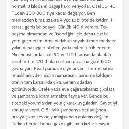
normal, 8 kiloda el bagajı hakkı veriyorlar. Otel 30-40
TL’den 200-300 tlye kadar değişiyor. Ben
merkezden biraz uzakta 4 yıldızlı bi otelde kaldım. 1-1
teraslı geniş bir odaydı. Günlük 140 tl verdim. Tek
başıma olmamdan ve üşendiğim için daha ucuz bi
yere geçmedim. Ama bi dahaki seyahatimde merkeze
yakın daha uygun otelleri yada evleri tercih ederim.
Mini houselarda saati 90 ve 170 tl arasında olanları
tercih ettim. 170 tl olan onların parasına göre 1500
grivna yani Pearl paradise diye bi yer. İnternet sitesi
relaxkharkivden aldım numarasını. Şansıma kaldığım
otelin tam karşısında çıktı. Benim odadan
görünüyordu. Otele yada eve çağıracaksanız çikolata
ve şampanya ikram etmekte fayda var. Bende bu
sitedeki yorumlardan yola çıkarak uyguladım. Gayet iyi
sonuçlar verdi. O 5 liralık şampanya patladığında
ortaya çıkan sevinç yumağını hala anlamış değilim.
Tadıda berbat bence gazoz gibi ama kızlar seviyor.