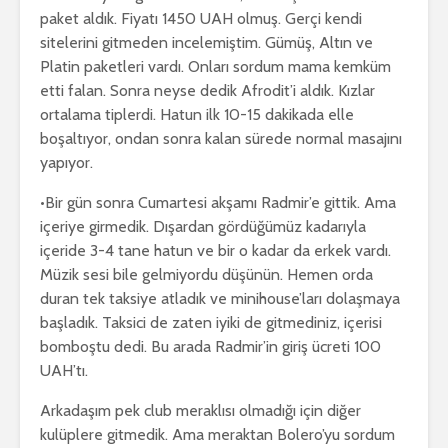
paket aldık. Fiyatı 1450 UAH olmuş. Gerçi kendi
sitelerini gitmeden incelemiştim. Gümüş, Altın ve
Platin paketleri vardı. Onları sordum mama kemküm
etti falan. Sonra neyse dedik Afrodit’i aldık. Kızlar
ortalama tiplerdi. Hatun ilk 10-15 dakikada elle
boşaltıyor, ondan sonra kalan sürede normal masajını
yapıyor.
•Bir gün sonra Cumartesi akşamı Radmir’e gittik. Ama
içeriye girmedik. Dışardan gördüğümüz kadarıyla
içeride 3-4 tane hatun ve bir o kadar da erkek vardı.
Müzik sesi bile gelmiyordu düşünün. Hemen orda
duran tek taksiye atladık ve minihouse’ları dolaşmaya
başladık. Taksici de zaten iyiki de gitmediniz, içerisi
bomboştu dedi. Bu arada Radmir’in giriş ücreti 100
UAH’tı.
Arkadaşım pek club meraklısı olmadığı için diğer
kulüplere gitmedik. Ama meraktan Bolero’yu sordum