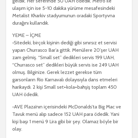
geldik. Her seferinde 50 UAH ödedik. Metro ile
ulaşım için ise 5-10 dakika yürüme mesafesindeki
Metalist Kharkiv stadyumunun oradaki Sportyvna
durağını kullandık.
YEME – İÇME
•Sitedeki, birçok kişinin dediği gibi sınırsız et servisi
yapan Churrasco Bar’a gittik. Menülere 20’şer UAH
zam gelmiş. “Small set” dedikleri servis 199 UAH,
“Churrasco set” dedikleri büyük servis ise 249 UAH
olmuş. Bilginize. Gerek lezzet gerekse tüm
garsonların Rio Karnavalı dolayısıyla dans etmeleri
harikaydı. 2 kişi Small set+kola+bahşiş toplam 450
UAH ödedik.
•AVE Plaza’nın içerisindeki McDonalds’ta Big Mac ve
Tavuk menü alıp sadece 152 UAH para ödedik. Yani
kişi başı 1 menü 9 Lira gibi bir şey. Olamaz böyle bir
olay.