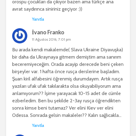
orospu çocukları da çıkıyor bazen ama türkçe ana
avrat saydırınca siniriniz geçiyor :))
Yanıtla
İvano Franko
11 Ağustos 2016, 7:01 pm
Bu arada kendi makalemde( Slava Ukraine Diyavuşka)
bir daha da Ukraynaya gitmem demiştim ama sanırım
beceremiyeceğim. Orada acayip derecede beni çeken
birşeyler var. 1 hafta önce rusça derslerine başladım.
Şuan kiril alfabesini öğrenmiş durumdayım. Artık rusça
yazıları ufak ufak takılarakta olsa okuyabiliyorum ama
anlamıyorum?? İşime yarayacak 10-15 adet de cümle
ezberledim. Ben bu şekilde 2-3ay rusça öğrendikten
sonra kimse beni tutamaz? Ver elini Kiev ver elini
Odessa. Sonrada gelsin makaleler?? Kalın sağlıcakla…
Yanıtla