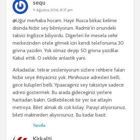
sequ
11 Ağustos 2016, 8:17 pm
@Uğur merhaba hocam. Hayir Rusca birkac kelime
disinda hicbir sey bilmiyorum. Radmir’in onundeki
taksici Ingilizce biliyordu. Digerleri ile mesela sehir
merkezinden otele gitmek icin kendi telefonuma 30
grivna yazdim. Yok olmaz deyip 50 grivna yazdilar.
Kabul ettik. O sekilde anlastik yani.
Arkadaslar, tekrar sesleniyorum sizlere rehbere falan
hicbir seye ihtiyaciniz yok. Minihouse adresleri belli,
gece kulupleri belli. Ypaacaginiz sey taksiciye sadece
adresi gostermek. Bu arada gideceginiz yerlere
haritadan bakin. Gidilebilecek bir yer ise atlayin
metroya. Bilet almak ds cok kolay. Parayi atiyorsunuz,
bileti makineden aliyorsunuz. Bu kadar basit.
Yanıtla
Kirkalti