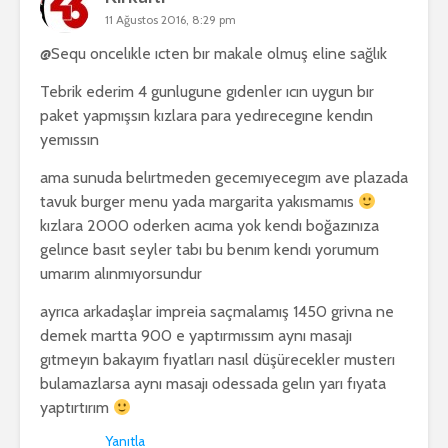
11 Ağustos 2016, 8:29 pm
@Sequ oncelıkle ıcten bır makale olmuş eline sağlık
Tebrik ederim 4 gunlugune gıdenler ıcın uygun bır
paket yapmışsın kızlara para yedırecegıne kendın
yemıssın
ama sunuda belırtmeden gecemıyecegım ave plazada
tavuk burger menu yada margarita yakısmamıs
kızlara 2000 oderken acıma yok kendı boğazınıza
gelınce basıt seyler tabı bu benım kendı yorumum
umarım alınmıyorsundur
ayrıca arkadaşlar impreia saçmalamış 1450 grivna ne
demek martta 900 e yaptırmıssım aynı masajı
gıtmeyın bakayım fıyatları nasıl düşürecekler musterı
bulamazlarsa aynı masajı odessada gelın yarı fıyata
yaptırtırım
Yanıtla