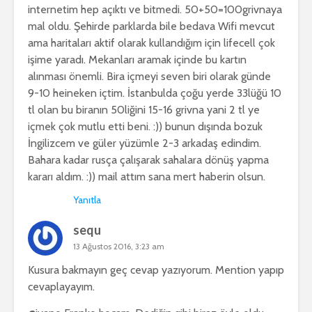
internetim hep açıktı ve bitmedi. 50+50=100grivnaya
mal oldu. Şehirde parklarda bile bedava Wifi mevcut
ama haritaları aktif olarak kullandığım için lifecell çok
işime yaradı. Mekanları aramak içinde bu kartın
alınması önemli. Bira içmeyi seven biri olarak günde
9-10 heineken içtim. İstanbulda çoğu yerde 33lüğü 10
tl olan bu biranın 50liğini 15-16 grivna yani 2 tl ye
içmek çok mutlu etti beni. :)) bunun dışında bozuk
İngilizcem ve güler yüzümle 2-3 arkadaş edindim.
Bahara kadar rusça çalışarak sahalara dönüş yapma
kararı aldım. :)) mail attım sana mert haberin olsun.
Yanıtla
sequ
13 Ağustos 2016, 3:23 am
Kusura bakmayın geç cevap yazıyorum. Mention yapıp
cevaplayayım.