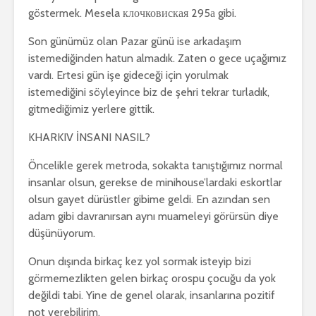
göstermek. Mesela клочковиская 295а gibi.
Son günümüz olan Pazar günü ise arkadaşım
istemediğinden hatun almadık. Zaten o gece uçağımız
vardı. Ertesi gün işe gideceği için yorulmak
istemediğini söyleyince biz de şehri tekrar turladık,
gitmediğimiz yerlere gittik.
KHARKIV İNSANI NASIL?
Öncelikle gerek metroda, sokakta tanıştığımız normal
insanlar olsun, gerekse de minihouse’lardaki eskortlar
olsun gayet dürüstler gibime geldi. En azından sen
adam gibi davranırsan aynı muameleyi görürsün diye
düşünüyorum.
Onun dışında birkaç kez yol sormak isteyip bizi
görmemezlikten gelen birkaç orospu çocuğu da yok
değildi tabi. Yine de genel olarak, insanlarına pozitif
not verebilirim.