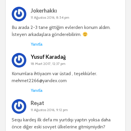
Jokerhakkı
11 Ağustos 2016, 8:54 pm
Bu arada 2-3 tane gittiğim evlerden konum aldım.
İsteyen arkadaşlara gönderebilirim.
Yanıtla
Yusuf Karadağ
18 Mart 2017, 12:37 pm
Konumlara ihtiyacım var üstad , teşekkürler.
mehmet2266@yandex.com
Yanıtla
Reşat
11 Ağustos 2016, 9:12 pm
Sequ kardeş ilk defa mı yurtdışı yaptın yoksa daha
önce diğer eski sovyet ülkelerine gitmişmiydin?