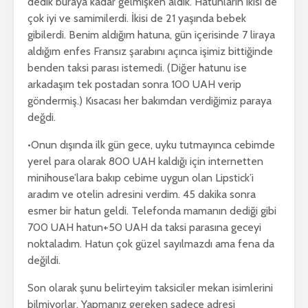
dedik buraya kadar gelmişken aldık. Hatunların ikisi de
çok iyi ve samimilerdi. İkisi de 21 yaşında bebek
gibilerdi. Benim aldığım hatuna, gün içerisinde 7 liraya
aldığım enfes Fransız şarabını açınca işimiz bittiğinde
benden taksi parası istemedi. (Diğer hatunu ise
arkadaşım tek postadan sonra 100 UAH verip
göndermiş.) Kısacası her bakımdan verdiğimiz paraya
değdi.
•Onun dışında ilk gün gece, uyku tutmayınca cebimde
yerel para olarak 800 UAH kaldığı için internetten
minihouse’lara bakıp cebime uygun olan Lipstick’i
aradım ve otelin adresini verdim. 45 dakika sonra
esmer bir hatun geldi. Telefonda mamanın dediği gibi
700 UAH hatun+50 UAH da taksi parasına geceyi
noktaladım. Hatun çok güzel sayılmazdı ama fena da
değildi.
Son olarak şunu belirteyim taksiciler mekan isimlerini
bilmiyorlar. Yapmanız gereken sadece adresi