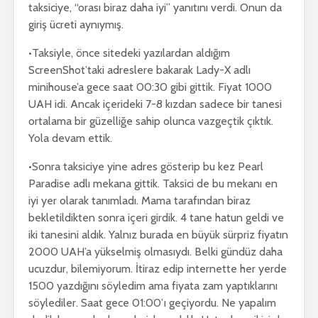
taksiciye, “orası biraz daha iyi” yanıtını verdi. Onun da
giriş ücreti aynıymış.
•Taksiyle, önce sitedeki yazılardan aldığım
ScreenShot’taki adreslere bakarak Lady-X adlı
minihouse’a gece saat 00:30 gibi gittik. Fiyat 1000
UAH idi. Ancak içerideki 7-8 kızdan sadece bir tanesi
ortalama bir güzelliğe sahip olunca vazgeçtik çıktık.
Yola devam ettik.
•Sonra taksiciye yine adres gösterip bu kez Pearl
Paradise adlı mekana gittik. Taksici de bu mekanı en
iyi yer olarak tanımladı. Mama tarafından biraz
bekletildikten sonra içeri girdik. 4 tane hatun geldi ve
iki tanesini aldık. Yalnız burada en büyük sürpriz fiyatın
2000 UAH’a yükselmiş olmasıydı. Belki gündüz daha
ucuzdur, bilemiyorum. İtiraz edip internette her yerde
1500 yazdığını söyledim ama fiyata zam yaptıklarını
söylediler. Saat gece 01:00’ı geçiyordu. Ne yapalım