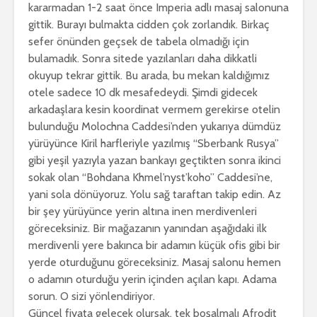
kararmadan 1-2 saat önce Imperia adlı masaj salonuna
gittik. Burayı bulmakta cidden çok zorlandık. Birkaç
sefer önünden geçsek de tabela olmadığı için
bulamadık. Sonra sitede yazılanları daha dikkatli
okuyup tekrar gittik. Bu arada, bu mekan kaldığımız
otele sadece 10 dk mesafedeydi. Şimdi gidecek
arkadaşlara kesin koordinat vermem gerekirse otelin
bulunduğu Molochna Caddesi’nden yukarıya dümdüz
yürüyünce Kiril harfleriyle yazılmış “Sberbank Rusya”
gibi yeşil yazıyla yazan bankayı geçtikten sonra ikinci
sokak olan “Bohdana Khmel’nyst’koho” Caddesi’ne,
yani sola dönüyoruz. Yolu sağ taraftan takip edin. Az
bir şey yürüyünce yerin altına inen merdivenleri
göreceksiniz. Bir mağazanın yanından aşağıdaki ilk
merdivenli yere bakınca bir adamın küçük ofis gibi bir
yerde oturduğunu göreceksiniz. Masaj salonu hemen
o adamın oturduğu yerin içinden açılan kapı. Adama
sorun. O sizi yönlendiriyor.
Güncel fiyata gelecek olursak, tek boşalmalı Afrodit