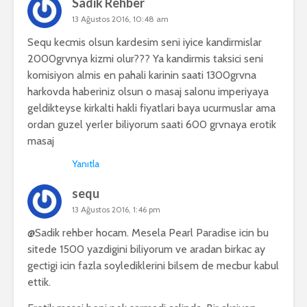
Sadik Rehber
13 Ağustos 2016, 10:48 am
Sequ kecmis olsun kardesim seni iyice kandirmislar
2000grvnya kizmi olur??? Ya kandirmis taksici seni
komisiyon almis en pahali karinin saati 1300grvna
harkovda haberiniz olsun o masaj salonu imperiyaya
geldikteyse kirkalti hakli fiyatlari baya ucurmuslar ama
ordan guzel yerler biliyorum saati 600 grvnaya erotik
masaj
Yanıtla
sequ
13 Ağustos 2016, 1:46 pm
@Sadik rehber hocam. Mesela Pearl Paradise icin bu
sitede 1500 yazdigini biliyorum ve aradan birkac ay
gectigi icin fazla soylediklerini bilsem de mecbur kabul
ettik.