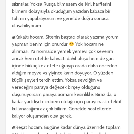
sıkıntılar. Yoksa Rusça bilmesem de Kiril harflerini
bilmem dolayısıyla okuduğum yazıdan kabaca bir
tahmin yapabiliyorum ve genelde doğru sonuca
ulaşabiliyorum.
@Kırkaltı hocam. Sitenin baştacı olarak yazıma yorum
yapman benim için onurdur
Yok hocam ne
alınması. Ya normalde yemek yemeyi çok severim
ancak hem otelde kahvaltı dahil oluşu hem de gün
içinde birkaç kez otele uğrayıp orada daha önceden
aldığım meyve vs yiyince karın doyuyor. O yüzden
küçük şeyleri tercih ettim. Yoksa sevdiğim ve
vereceğim paraya değecek birşey olduğunu
düşünüyorsam paraya acımam kesinlikle. Biraz da, o
kadar yurtdışı tecrübem olduğu için parayı nasıl efektif
kullanacağımı az çok bilirim. Genelde hostellerde
kalıyor oluşumdan olsa gerek.
@Reşat hocam. Bugüne kadar dünya üzerinde toplam