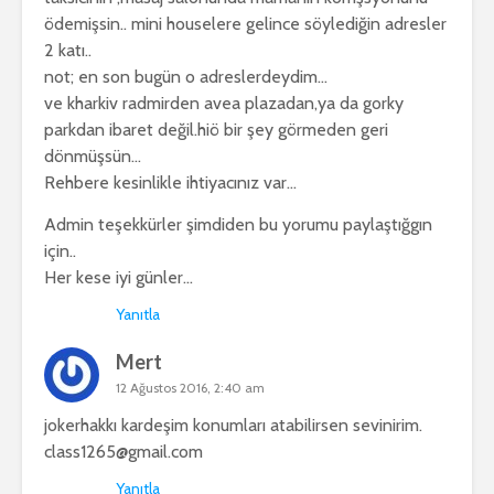
ödemişsin.. mini houselere gelince söylediğin adresler
2 katı..
not; en son bugün o adreslerdeydim…
ve kharkiv radmirden avea plazadan,ya da gorky
parkdan ibaret değil.hiö bir şey görmeden geri
dönmüşsün…
Rehbere kesinlikle ihtiyacınız var…
Admin teşekkürler şimdiden bu yorumu paylaştığgın
için..
Her kese iyi günler…
Yanıtla
Mert
12 Ağustos 2016, 2:40 am
jokerhakkı kardeşim konumları atabilirsen sevinirim.
class1265@gmail.com
Yanıtla