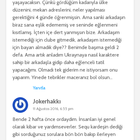
yaşayacaksın. Çünkü gördüğüm kadarıyla ülke
düzenini, mekan adreslerini, neler yapılması
gerektiğini 4 günde öğrenmişsin. Ama sanki arkadaşın
biraz sana eşlik edememiş ve seninde eğlenmeni
kısıtlamış. İçten içe dert yanmışsın bize. Arkadaşım
istemediği için clube gitmedik, arkadaşım istemediği
için bayan almadık diye?? Benimde başıma geldi 2
defa. Ama artık anladım Ukraynaya nasıl karaktere
sahip bir arkadaşla gidip daha eğlenceli tatil
yapacağımı. Olmadı tek giderim ne istiyorsam onu
yaparım. Yinede tebrikler maceranız bol olsun…
Yanıtla
Jokerhakkı
11 Ağustos 2016, 6:55 pm
Bende 2 hafta önce ordaydım. İnsanları iyi genel
olarak kibar ve yardımseverler. Sequ kardeşin dediği
gibi sorduğunuz sorulara bön bön bakıp ilerleyen