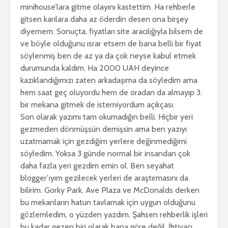
minihouse’lara gitme olayını kastettim. Ha rehberle
gitsen karılara daha az öderdin desen ona birşey
diyemem. Sonuçta, fiyatları site aracılığıyla bilsem de
ve böyle olduğunu ısrar etsem de bana belli bir fiyat
söylenmiş ben de az ya da çok neyse kabul etmek
durumunda kaldım. Ha 2000 UAH deyince
kazıklandığımızı zaten arkadaşıma da söyledim ama
hem saat geç oluyordu hem de oradan da almayıp 3.
bir mekana gitmek de istemiyordum açıkçası.
Son olarak yazımı tam okumadığın belli. Hiçbir yeri
gezmeden dönmüşsün demişsin ama ben yazıyı
uzatmamak için gezdiğim yerlere değinmediğimi
söyledim. Yoksa 3 günde normal bir insandan çok
daha fazla yeri gezdim emin ol. Ben seyahat
blogger’ıyım gezilecek yerleri de araştırmasını da
bilirim. Gorky Park, Ave Plaza ve McDonalds derken
bu mekanların hatun tavlamak için uygun olduğunu
gözlemledim, o yüzden yazdım. Şahsen rehberlik işleri
bu kadar gezen biri olarak bana göre değil. İhtiyacı