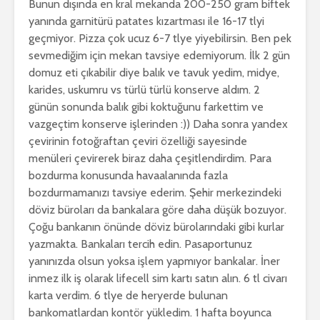
Bunun dışında en kral mekanda 200-250 gram biftek
yanında garnitürü patates kızartması ile 16-17 tlyi
geçmiyor. Pizza çok ucuz 6-7 tlye yiyebilirsin. Ben pek
sevmediğim için mekan tavsiye edemiyorum. İlk 2 gün
domuz eti çıkabilir diye balık ve tavuk yedim, midye,
karides, uskumru vs türlü türlü konserve aldım. 2
günün sonunda balık gibi koktuğunu farkettim ve
vazgeçtim konserve işlerinden :)) Daha sonra yandex
çevirinin fotoğraftan çeviri özelliği sayesinde
menüleri çevirerek biraz daha çeşitlendirdim. Para
bozdurma konusunda havaalanında fazla
bozdurmamanızı tavsiye ederim. Şehir merkezindeki
döviz büroları da bankalara göre daha düşük bozuyor.
Çoğu bankanın önünde döviz bürolarındaki gibi kurlar
yazmakta. Bankaları tercih edin. Pasaportunuz
yanınızda olsun yoksa işlem yapmıyor bankalar. İner
inmez ilk iş olarak lifecell sim kartı satın alın. 6 tl civarı
karta verdim. 6 tlye de heryerde bulunan
bankomatlardan kontör yükledim. 1 hafta boyunca