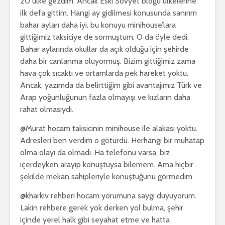
20 ülke gezdim. Ancak Eski Sovyet bloğu ülkelerine
ilk defa gittim. Hangi ay gidilmesi konusunda sanırım
bahar ayları daha iyi. bu konuyu minihouse’lara
gittiğimiz taksiciye de sormuştum. O da öyle dedi.
Bahar aylarında okullar da açık olduğu için şehirde
daha bir canlanma oluyormuş. Bizim gittiğimiz zama
hava çok sıcaktı ve ortamlarda pek hareket yoktu.
Ancak, yazımda da belirttiğim gibi avantajımız Türk ve
Arap yoğunluğunun fazla olmayışı ve kızların daha
rahat olmasıydı.
@Murat hocam taksicinin minihouse ile alakası yoktu.
Adresleri ben verdim o götürdü. Herhangi bir muhatap
olma olayı da olmadı. Ha telefonu varsa, biz
içerdeyken arayıp konuştuysa bilemem. Ama hiçbir
şekilde mekan sahipleriyle konuştuğunu görmedim.
@kharkiv rehberi hocam yorumuna saygı duyuyorum.
Lakin rehbere gerek yok derken yol bulma, şehir
içinde yerel halk gibi seyahat etme ve hatta