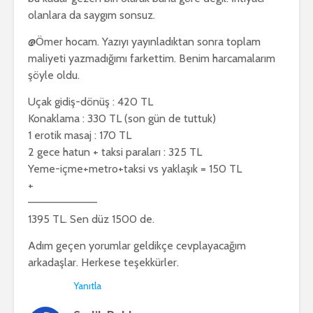
olanlara da saygım sonsuz.
@Ömer hocam. Yazıyı yayınladıktan sonra toplam
maliyeti yazmadığımı farkettim. Benim harcamalarım
şöyle oldu.
Uçak gidiş-dönüş : 420 TL
Konaklama : 330 TL (son gün de tuttuk)
1 erotik masaj : 170 TL
2 gece hatun + taksi paraları : 325 TL
Yeme-içme+metro+taksi vs yaklaşık = 150 TL
+
—————————
1395 TL. Sen düz 1500 de.
Adım geçen yorumlar geldikçe cevplayacağım
arkadaşlar. Herkese teşekkürler.
Yanıtla