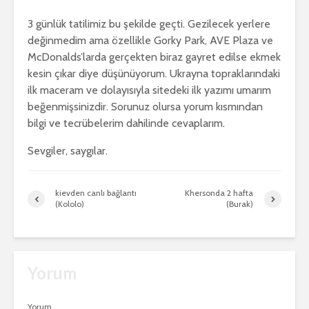
3 günlük tatilimiz bu şekilde geçti. Gezilecek yerlere
değinmedim ama özellikle Gorky Park, AVE Plaza ve
McDonalds’larda gerçekten biraz gayret edilse ekmek
kesin çıkar diye düşünüyorum. Ukrayna topraklarındaki
ilk maceram ve dolayısıyla sitedeki ilk yazımı umarım
beğenmişsinizdir. Sorunuz olursa yorum kısmından
bilgi ve tecrübelerim dahilinde cevaplarım.
Sevgiler, saygılar.
kievden canlı bağlantı
Khersonda 2 hafta
(Kololo)
(Burak)
Yorum
Yorum