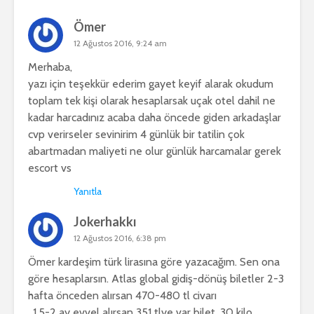
Ömer
12 Ağustos 2016, 9:24 am
Merhaba,
yazı için teşekkür ederim gayet keyif alarak okudum
toplam tek kişi olarak hesaplarsak uçak otel dahil ne
kadar harcadınız acaba daha öncede giden arkadaşlar
cvp verirseler sevinirim 4 günlük bir tatilin çok
abartmadan maliyeti ne olur günlük harcamalar gerek
escort vs
Yanıtla
Jokerhakkı
12 Ağustos 2016, 6:38 pm
Ömer kardeşim türk lirasına göre yazacağım. Sen ona
göre hesaplarsın. Atlas global gidiş-dönüş biletler 2-3
hafta önceden alırsan 470-480 tl civarı
. 1,5-2 ay evvel alırsan 351 tlye var bilet. 30 kilo