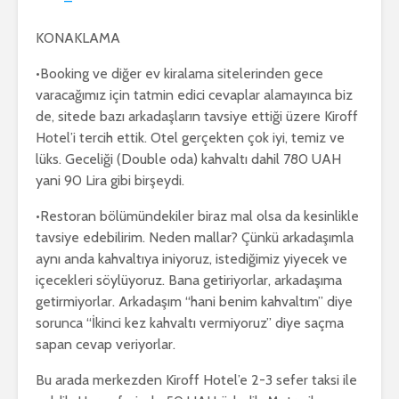
KONAKLAMA
•Booking ve diğer ev kiralama sitelerinden gece
varacağımız için tatmin edici cevaplar alamayınca biz
de, sitede bazı arkadaşların tavsiye ettiği üzere Kiroff
Hotel’i tercih ettik. Otel gerçekten çok iyi, temiz ve
lüks. Geceliği (Double oda) kahvaltı dahil 780 UAH
yani 90 Lira gibi birşeydi.
•Restoran bölümündekiler biraz mal olsa da kesinlikle
tavsiye edebilirim. Neden mallar? Çünkü arkadaşımla
aynı anda kahvaltıya iniyoruz, istediğimiz yiyecek ve
içecekleri söylüyoruz. Bana getiriyorlar, arkadaşıma
getirmiyorlar. Arkadaşım “hani benim kahvaltım” diye
sorunca “İkinci kez kahvaltı vermiyoruz” diye saçma
sapan cevap veriyorlar.
Bu arada merkezden Kiroff Hotel’e 2-3 sefer taksi ile