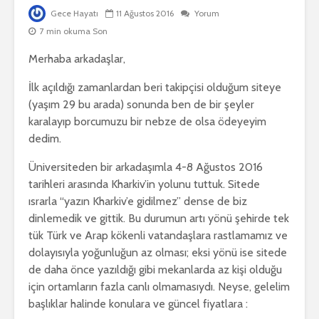
Gece Hayatı
11 Ağustos 2016
Yorum
7 min okuma Son
Merhaba arkadaşlar,
İlk açıldığı zamanlardan beri takipçisi olduğum siteye
(yaşım 29 bu arada) sonunda ben de bir şeyler
karalayıp borcumuzu bir nebze de olsa ödeyeyim
dedim.
Üniversiteden bir arkadaşımla 4-8 Ağustos 2016
tarihleri arasında Kharkiv’in yolunu tuttuk. Sitede
ısrarla “yazın Kharkiv’e gidilmez” dense de biz
dinlemedik ve gittik. Bu durumun artı yönü şehirde tek
tük Türk ve Arap kökenli vatandaşlara rastlamamız ve
dolayısıyla yoğunluğun az olması; eksi yönü ise sitede
de daha önce yazıldığı gibi mekanlarda az kişi olduğu
için ortamların fazla canlı olmamasıydı. Neyse, gelelim
başlıklar halinde konulara ve güncel fiyatlara :