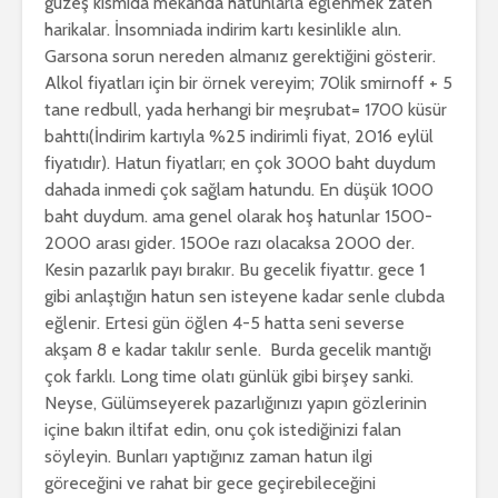
güzeş kısmıda mekanda hatunlarla eğlenmek zaten
harikalar. İnsomniada indirim kartı kesinlikle alın.
Garsona sorun nereden almanız gerektiğini gösterir.
Alkol fiyatları için bir örnek vereyim; 70lik smirnoff + 5
tane redbull, yada herhangi bir meşrubat= 1700 küsür
bahttı(İndirim kartıyla %25 indirimli fiyat, 2016 eylül
fiyatıdır). Hatun fiyatları; en çok 3000 baht duydum
dahada inmedi çok sağlam hatundu. En düşük 1000
baht duydum. ama genel olarak hoş hatunlar 1500-
2000 arası gider. 1500e razı olacaksa 2000 der.
Kesin pazarlık payı bırakır. Bu gecelik fiyattır. gece 1
gibi anlaştığın hatun sen isteyene kadar senle clubda
eğlenir. Ertesi gün öğlen 4-5 hatta seni severse
akşam 8 e kadar takılır senle. Burda gecelik mantığı
çok farklı. Long time olatı günlük gibi birşey sanki.
Neyse, Gülümseyerek pazarlığınızı yapın gözlerinin
içine bakın iltifat edin, onu çok istediğinizi falan
söyleyin. Bunları yaptığınız zaman hatun ilgi
göreceğini ve rahat bir gece geçirebileceğini