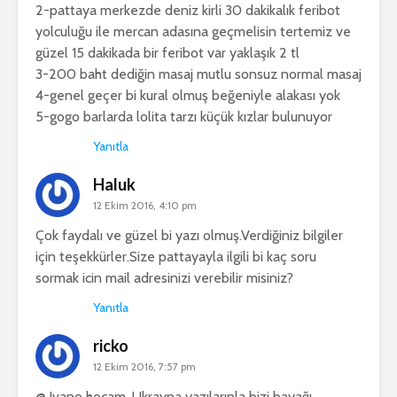
2-pattaya merkezde deniz kirli 30 dakikalık feribot
yolculuğu ile mercan adasına geçmelisin tertemiz ve
güzel 15 dakikada bir feribot var yaklaşık 2 tl
3-200 baht dediğin masaj mutlu sonsuz normal masaj
4-genel geçer bi kural olmuş beğeniyle alakası yok
5-gogo barlarda lolita tarzı küçük kızlar bulunuyor
Yanıtla
Haluk
12 Ekim 2016, 4:10 pm
Çok faydalı ve güzel bi yazı olmuş.Verdiğiniz bilgiler
için teşekkürler.Size pattayayla ilgili bi kaç soru
sormak icin mail adresinizi verebilir misiniz?
Yanıtla
ricko
12 Ekim 2016, 7:57 pm
@ Ivano hocam, Ukrayna yazılarınla bizi bayağı