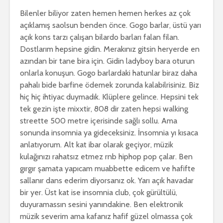
Bilenler biliyor zaten hemen hemen herkes az çok
açıklamış saolsun benden önce. Gogo barlar, üstü yarı
açık kons tarzı çalışan bilardo barları falan filan.
Dostlarım hepsine gidin. Merakınız gitsin heryerde en
azından bir tane bira için. Gidin ladyboy bara oturun
onlarla konuşun. Gogo barlardaki hatunlar biraz daha
pahalı bide barfine ödemek zorunda kalabilrisiniz. Biz
hiç hiç ihtiyac duymadık. Klüplere gelince. Hepsini tek
tek gezin işte mixxtir, 808 dir zaten hepsi walking
streette 500 metre içerisinde sağlı sollu. Ama
sonunda insomnia ya gideceksiniz. İnsomnia yı kısaca
anlatıyorum. Alt kat ibar olarak geçiyor, müzik
kulağınızı rahatsız etmez rnb hiphop pop çalar. Ben
gırgır şamata yapıcam muabbette edicem ve hafifte
sallanır dans ederim diyorsanız ok. Yarı açık havadar
bir yer. Üst kat ise insomnia club, çok gürültülü,
duyuramassın sesini yanındakine. Ben elektronik
müzik severim ama kafanız hafif güzel olmassa çok