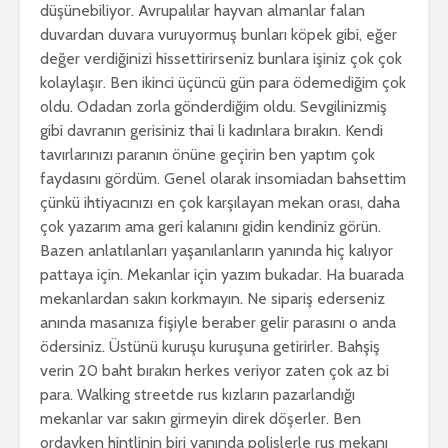
düşünebiliyor. Avrupalılar hayvan almanlar falan
duvardan duvara vuruyormuş bunları köpek gibi, eğer
değer verdiğinizi hissettirirseniz bunlara işiniz çok çok
kolaylaşır. Ben ikinci üçüncü gün para ödemediğim çok
oldu. Odadan zorla gönderdiğim oldu. Sevgilinizmiş
gibi davranın gerisiniz thai li kadınlara bırakın. Kendi
tavırlarınızı paranın önüne geçirin ben yaptım çok
faydasını gördüm. Genel olarak insomiadan bahsettim
çünkü ihtiyacınızı en çok karşılayan mekan orası, daha
çok yazarım ama geri kalanını gidin kendiniz görün.
Bazen anlatılanları yaşanılanların yanında hiç kalıyor
pattaya için. Mekanlar için yazım bukadar. Ha buarada
mekanlardan sakın korkmayın. Ne sipariş ederseniz
anında masanıza fişiyle beraber gelir parasını o anda
ödersiniz. Üstünü kuruşu kuruşuna getirirler. Bahşiş
verin 20 baht bırakın herkes veriyor zaten çok az bi
para. Walking streetde rus kızların pazarlandığı
mekanlar var sakın girmeyin direk döşerler. Ben
ordayken hintlinin biri yanında polislerle rus mekanı