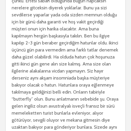
çünkü. Ertesi sabah olduğunda bugün napcaksın
nerelere gitceksin diyerek yoklarlar. Bunu ya sizi
sevdilerse yaparlar yada oda sizden memnun olduğu
için bir günü daha garanti ve hoş vakit geçirdiği
müşteri onun için harika olacaktır. Ama buna
kapılmayın hergün başkasıyla takılın. Ben bu ilgiye
kapılıp 2-3 gün beraber geçirdiğim hatunlar oldu. ikinci
üçüncü gün para vermedim ama farklı tatlar denemek
daha güzel olabilirdi. Ha olduda hatun çok hoşunuza
gitti ikinci gün gene alın size kalmış. Ama size olan
ilgilerine alakalarına vicdan yapmayın. Siz hayır
derseniz aynı akşam insomniada başka müşteriye
bakıyor olacak o hatun. Hatunlara oraya eğlenmeye
takılmaya geldiğinizi belli edin. Onların tabiriyle
“butterfly” olun. Bunu anlatmanın sebebide şu. Oraya
gelen ingiliz olsun avustralyalı isveçli fransız bir sürü
memeleketten turist bunlarla evleniyor, alıyor
götürüyor, sevgili oluyor ve mekana gitmesin diye
uzaktan bakıyor para gönderiyor bunlara. Sizede aynı