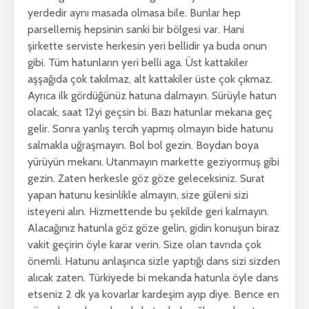
yerdedir aynı masada olmasa bile. Bunlar hep
parsellemiş hepsinin sanki bir bölgesi var. Hani
şirkette serviste herkesin yeri bellidir ya buda onun
gibi. Tüm hatunların yeri belli aga. Üst kattakiler
aşşağıda çok takılmaz, alt kattakiler üste çok çıkmaz.
Ayrıca ilk gördüğünüz hatuna dalmayın. Sürüyle hatun
olacak, saat 12yi geçsin bi. Bazı hatunlar mekana geç
gelir. Sonra yanlış tercih yapmış olmayın bide hatunu
salmakla uğraşmayın. Bol bol gezin. Boydan boya
yürüyün mekanı. Utanmayın markette geziyormuş gibi
gezin. Zaten herkesle göz göze geleceksiniz. Surat
yapan hatunu kesinlikle almayın, size güleni sizi
isteyeni alın. Hizmettende bu şekilde geri kalmayın.
Alacağınız hatunla göz göze gelin, gidin konuşun biraz
vakit geçirin öyle karar verin. Size olan tavrıda çok
önemli. Hatunu anlaşınca sizle yaptığı dans sizi sizden
alıcak zaten. Türkiyede bi mekanda hatunla öyle dans
etseniz 2 dk ya kovarlar kardeşim ayıp diye. Bence en