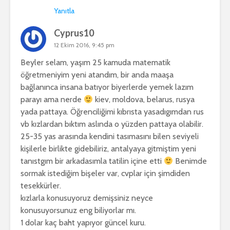
Yanıtla
Cyprus10
12 Ekim 2016, 9:45 pm
Beyler selam, yaşım 25 kamuda matematik
öğretmeniyim yeni atandım, bir anda maaşa
bağlanınca insana batıyor biyerlerde yemek lazım
parayı ama nerde
kiev, moldova, belarus, rusya
yada pattaya. Öğrenciliğimi kıbrısta yasadıgımdan rus
vb kızlardan bıktım aslında o yüzden pattaya olabilir.
25-35 yas arasında kendini tasımasını bilen seviyeli
kişilerle birlikte gidebiliriz, antalyaya gitmiştim yeni
tanıstgım bir arkadasımla tatilin içine etti
Benimde
sormak istediğim bişeler var, cvplar için şimdiden
tesekkürler.
kızlarla konusuyoruz demişsiniz neyce
konusuyorsunuz eng biliyorlar mı.
1 dolar kaç baht yapıyor güncel kuru.