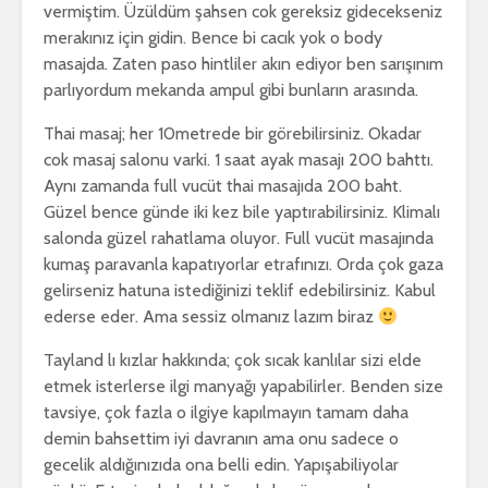
vermiştim. Üzüldüm şahsen cok gereksiz gidecekseniz
merakınız için gidin. Bence bi cacık yok o body
masajda. Zaten paso hintliler akın ediyor ben sarışınım
parlıyordum mekanda ampul gibi bunların arasında.
Thai masaj; her 10metrede bir görebilirsiniz. Okadar
cok masaj salonu varki. 1 saat ayak masajı 200 bahttı.
Aynı zamanda full vucüt thai masajıda 200 baht.
Güzel bence günde iki kez bile yaptırabilirsiniz. Klimalı
salonda güzel rahatlama oluyor. Full vucüt masajında
kumaş paravanla kapatıyorlar etrafınızı. Orda çok gaza
gelirseniz hatuna istediğinizi teklif edebilirsiniz. Kabul
ederse eder. Ama sessiz olmanız lazım biraz
Tayland lı kızlar hakkında; çok sıcak kanlılar sizi elde
etmek isterlerse ilgi manyağı yapabilirler. Benden size
tavsiye, çok fazla o ilgiye kapılmayın tamam daha
demin bahsettim iyi davranın ama onu sadece o
gecelik aldığınızıda ona belli edin. Yapışabiliyolar