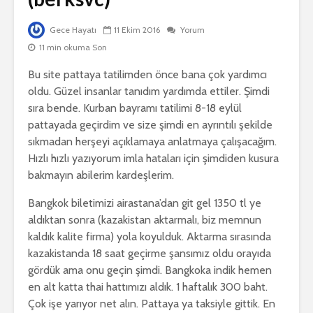
Gece Hayatı
11 Ekim 2016
Yorum
11 min okuma Son
Bu site pattaya tatilimden önce bana çok yardımcı
oldu. Güzel insanlar tanıdım yardımda ettiler. Şimdi
sıra bende. Kurban bayramı tatilimi 8-18 eylül
pattayada geçirdim ve size şimdi en ayrıntılı şekilde
sıkmadan herşeyi açıklamaya anlatmaya çalışacağım.
Hızlı hızlı yazıyorum imla hataları için şimdiden kusura
bakmayın abilerim kardeşlerim.
Bangkok biletimizi airastana’dan git gel 1350 tl ye
aldıktan sonra (kazakistan aktarmalı, biz memnun
kaldık kalite firma) yola koyulduk. Aktarma sırasında
kazakistanda 18 saat geçirme şansımız oldu orayıda
gördük ama onu geçin şimdi. Bangkoka indik hemen
en alt katta thai hattımızı aldık. 1 haftalık 300 baht.
Çok işe yarıyor net alın. Pattaya ya taksiyle gittik. En