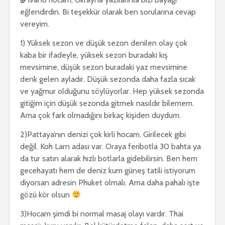
eğlendirdin. Bi teşekkür olarak ben sorularına cevap
vereyim.
1) Yüksek sezon ve düşük sezon denilen olay çok
kaba bir ifadeyle, yüksek sezon buradaki kış
mevsimine, düşük sezon buradaki yaz mevsimine
denk gelen ayladır. Düşük sezonda daha fazla sıcak
ve yağmur olduğunu söylüyorlar. Hep yüksek sezonda
gitiğim için düşük sezonda gitmek nasıldır bilemem.
Ama çok fark olmadığını birkaç kişiden duydum.
2)Pattaya’nın denizi çok kirli hocam. Girilecek gibi
değil. Koh Larn adası var. Oraya feribotla 30 bahta ya
da tur satın alarak hızlı botlarla gidebilirsin. Ben hem
gecehayatı hem de deniz kum güneş tatili istiyorum
diyorsan adresin Phuket olmalı. Ama daha pahalı işte
gözü kör olsun
3)Hocam şimdi bi normal masaj olayı vardır. Thai