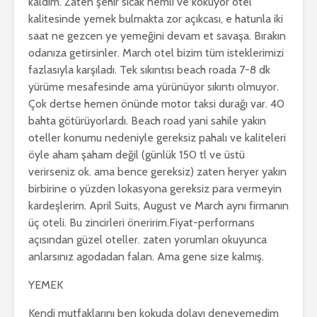
kaldım. Zaten şehir sıcak nemli ve kokuyor otel
kalitesinde yemek bulmakta zor açıkcası, e hatunla iki
saat ne gezcen ye yemeğini devam et savaşa. Bırakın
odanıza getirsinler. March otel bizim tüm isteklerimizi
fazlasıyla karşıladı. Tek sıkıntısı beach roada 7-8 dk
yürüme mesafesinde ama yürünüyor sıkıntı olmuyor.
Çok dertse hemen önünde motor taksi durağı var. 40
bahta götürüyorlardı. Beach road yani sahile yakın
oteller konumu nedeniyle gereksiz pahalı ve kaliteleri
öyle aham şaham değil (günlük 150 tl ve üstü
verirseniz ok. ama bence gereksiz) zaten heryer yakın
birbirine o yüzden lokasyona gereksiz para vermeyin
kardeşlerim. April Suits, August ve March aynı firmanın
üç oteli. Bu zincirleri öneririm.Fiyat-performans
açısından güzel oteller. zaten yorumları okuyunca
anlarsınız agodadan falan. Ama gene size kalmış.
YEMEK
Kendi mutfaklarını ben kokuda dolayı deneyemedim