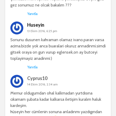
gez sonumuz ne olcak bakalım ???
Yanıtla
Huseyin
13 Ekim 2016, 6:25 pm
Sonunu dusunen kahraman olamaz ivano.paran varsa
acima.bizde yok anca buaralari okuruz annadinmi.simdi
gitsek oraya on gun vurup eglensek,on ay butceyi
toplayimayiz anadinmi:)
Yanıtla
Cyprus10
14 Ekim 2016, 2:34 am
Memur oldugumdan ohal kalkmadan yurtdısına
cıkamam şubata kadar kalkarsa iletişim kuralım haluk
kardeşim.
hüseyin her cümlenin sonuna anladınmı yazdıgından