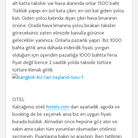
alt katta taksiler var hava alanında onlar 1500 baht.
Türklük yapıpı en üst kata çıkın, en üst kat giden yolcu
katı. Giden yolcu katında dışarı çıkın hava limanının
önüne. Orada hava limanına yolcu bırakan taksiler
göreceksiniz zaten elinizde bavulla görünce
gelecekler yanınıza. Onlarla pazarlık yapın. Biz 1000
bahta gittik ama dahada indirirdik fiyatı, yorgun
olduğum için üşendim pazarlığa 1000 bahtta fena
fiyat değil bence 2 saatlik yolda takside tüttüre
tüttüre klimalı gittik.
OTEL
Kalcağımız oteli
hotels.com
dan ayarladık. agoda ve
booking de bir seçenek ama biz en uygun fiyatı
burada bulduk. Almadan önce hepsine göz atın ve
sakın ama sakın tüm yorumları okumadan otelinizi
seçmeyin. Puanlarına bakın iyi araştırın. Ben tatilimin