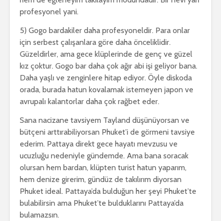
profesyonel yani.
5) Gogo bardakiler daha profesyoneldir. Para onlar
için serbest çalışanlara göre daha önceliklidir.
Güzeldirler, ama gece klüplerinde de genç ve güzel
kız çoktur. Gogo bar daha çok ağır abi işi geliyor bana.
Daha yaşlı ve zenginlere hitap ediyor. Öyle diskoda
orada, burada hatun kovalamak istemeyen japon ve
avrupalı kalantorlar daha çok rağbet eder.
Sana nacizane tavsiyem Tayland düşünüyorsan ve
bütçeni arttırabiliyorsan Phuket’i de görmeni tavsiye
ederim. Pattaya direkt gece hayatı mevzusu ve
ucuzluğu nedeniyle gündemde. Ama bana soracak
olursan hem bardan, klüpten turist hatun yaparım,
hem denize girerim, gündüz de takılırım diyorsan
Phuket ideal. Pattaya’da bulduğun her şeyi Phuket’te
bulabilirsin ama Phuket’te bulduklarını Pattaya’da
bulamazsın.