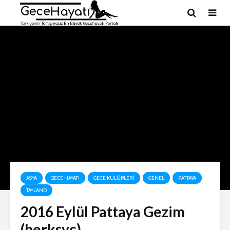
ASYA
GECE HAYATI
GECE KULÜPLERI
GENEL
PATTAYA
TAYLAND
2016 Eylül Pattaya Gezim
(berksvc)