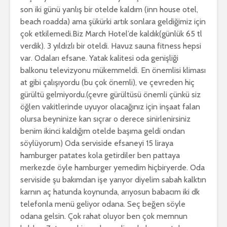
son iki günü yanlış bir otelde kaldım (inn house otel,
beach roadda) ama şükürki artık sonlara geldiğimiz için
çok etkilemedi.Biz March Hotel’de kaldık(günlük 65 tl
verdik). 3 yıldızlı bir oteldi. Havuz sauna fitness hepsi
var. Odaları efsane. Yatak kalitesi oda genişliği
balkonu televizyonu mükemmeldi. En önemlisi kliması
at gibi çalışıyordu (bu çok önemli), ve çevreden hiç
gürültü gelmiyordu.(çevre gürültüsü önemli çünkü siz
öğlen vakitlerinde uyuyor olacağınız için inşaat falan
olursa beyninize kan sıçrar o derece sinirlenirsiniz
benim ikinci kaldığım otelde başıma geldi ondan
söylüyorum) Oda serviside efsaneyi 15 liraya
hamburger patates kola getirdiler ben pattaya
merkezde öyle hamburger yemedim hiçbiryerde. Oda
serviside şu bakımdan işe yarıyor diyelim sabah kalktın
karnın aç hatunda koynunda, arıyosun babacım iki dk
telefonla menü geliyor odana. Seç beğen söyle
odana gelsin. Çok rahat oluyor ben çok memnun