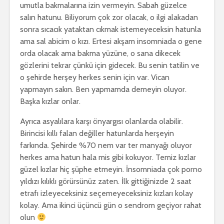
umutla bakmalarına izin vermeyin. Sabah güzelce
salın hatunu. Biliyorum çok zor olacak, o ilgi alakadan
sonra sıcacık yataktan cıkmak istemeyeceksin hatunla
ama sal abicim o kızı. Ertesi akşam insomniada o gene
orda olacak ama bakma yüzüne, o sana dikecek
gözlerini tekrar çünkü için gidecek. Bu senin tatilin ve
o şehirde herşey herkes senin için var. Vican
yapmayın sakın. Ben yapmamda demeyin oluyor.
Başka kızlar onlar.
Ayrıca asyalılara karşı önyargısı olanlarda olabilir.
Birincisi kıllı falan değiller hatunlarda herşeyin
farkında. Şehirde %70 nem var ter manyağı oluyor
herkes ama hatun hala mis gibi kokuyor. Temiz kızlar
güzel kızlar hiç şüphe etmeyin. İnsomniada çok porno
yıldızı kılıklı görürsünüz zaten. İlk gittiğinizde 2 saat
etrafı izleyeceksiniz seçemeyeceksiniz kızları kolay
kolay. Ama ikinci üçüncü gün o sendrom geçiyor rahat
olun