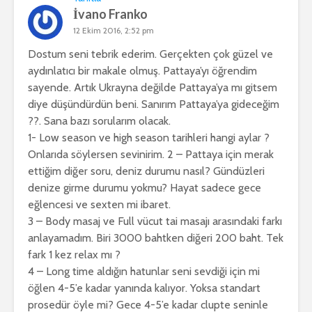
İvano Franko
12 Ekim 2016, 2:52 pm
Dostum seni tebrik ederim. Gerçekten çok güzel ve
aydınlatıcı bir makale olmuş. Pattaya’yı öğrendim
sayende. Artık Ukrayna değilde Pattaya’ya mı gitsem
diye düşündürdün beni. Sanırım Pattaya’ya gideceğim
??. Sana bazı sorularım olacak.
1- Low season ve high season tarihleri hangi aylar ?
Onlarıda söylersen sevinirim. 2 – Pattaya için merak
ettiğim diğer soru, deniz durumu nasıl? Gündüzleri
denize girme durumu yokmu? Hayat sadece gece
eğlencesi ve sexten mi ibaret.
3 – Body masaj ve Full vücut tai masajı arasındaki farkı
anlayamadım. Biri 3000 bahtken diğeri 200 baht. Tek
fark 1 kez relax mı ?
4 – Long time aldığın hatunlar seni sevdiği için mi
öğlen 4-5’e kadar yanında kalıyor. Yoksa standart
prosedür öyle mi? Gece 4-5’e kadar clupte seninle