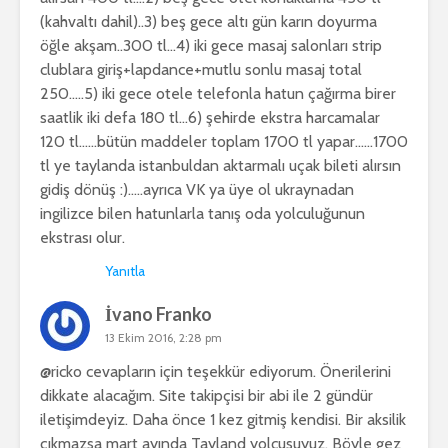
(kahvaltı dahil)..3) beş gece altı gün karın doyurma
öğle akşam..300 tl…4) iki gece masaj salonları strip
clublara giriş+lapdance+mutlu sonlu masaj total
250…..5) iki gece otele telefonla hatun çağırma birer
saatlik iki defa 180 tl…6) şehirde ekstra harcamalar
120 tl……bütün maddeler toplam 1700 tl yapar……1700
tl ye taylanda istanbuldan aktarmalı uçak bileti alırsın
gidiş dönüş :)…..ayrıca VK ya üye ol ukraynadan
ingilizce bilen hatunlarla tanış oda yolculuğunun
ekstrası olur.
Yanıtla
İvano Franko
13 Ekim 2016, 2:28 pm
@ricko cevapların için teşekkür ediyorum. Önerilerini
dikkate alacağım. Site takipçisi bir abi ile 2 gündür
iletişimdeyiz. Daha önce 1 kez gitmiş kendisi. Bir aksilik
çıkmazsa mart ayında Tayland yolcusuyuz. Böyle gez