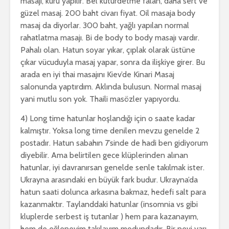
masajı, kuru yapılır. Bel kütürdetme falan, daha sert ve
güzel masaj. 200 baht civarı fiyat. Oil masaja body
masaj da diyorlar. 300 baht, yağlı yapılan normal
rahatlatma masajı. Bi de body to body masajı vardır.
Pahalı olan. Hatun soyar yıkar, çıplak olarak üstüne
çıkar vücuduyla masaj yapar, sonra da ilişkiye girer. Bu
arada en iyi thai masajını Kiev’de Kinari Masaj
salonunda yaptırdım. Aklında bulusun. Normal masaj
yani mutlu son yok. Thaili masözler yapıyordu.
4) Long time hatunlar hoşlandığı için o saate kadar
kalmıştır. Yoksa long time denilen mevzu genelde 2
postadır. Hatun sabahın 7’sinde de hadi ben gidiyorum
diyebilir. Ama belirtilen gece klüplerinden alınan
hatunlar, iyi davranırsan genelde senle takılmak ister.
Ukrayna arasındaki en büyük fark budur. Ukrayna’da
hatun saati dolunca arkasına bakmaz, hedefi salt para
kazanmaktır. Taylanddaki hatunlar (insomnia vs gibi
kluplerde serbest iş tutanlar ) hem para kazanayım,
hem de eğleneyim takılayım modundadır. Bir nevi yarı