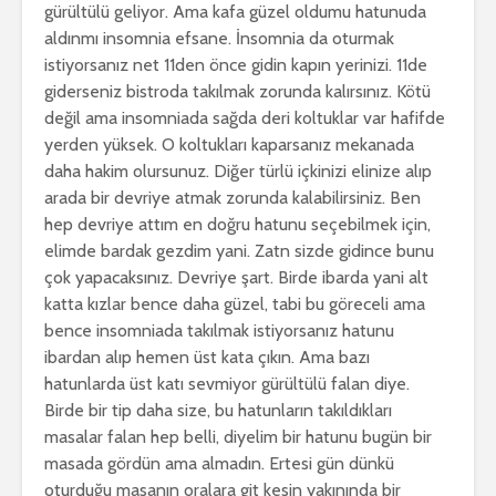
gürültülü geliyor. Ama kafa güzel oldumu hatunuda
aldınmı insomnia efsane. İnsomnia da oturmak
istiyorsanız net 11den önce gidin kapın yerinizi. 11de
giderseniz bistroda takılmak zorunda kalırsınız. Kötü
değil ama insomniada sağda deri koltuklar var hafifde
yerden yüksek. O koltukları kaparsanız mekanada
daha hakim olursunuz. Diğer türlü içkinizi elinize alıp
arada bir devriye atmak zorunda kalabilirsiniz. Ben
hep devriye attım en doğru hatunu seçebilmek için,
elimde bardak gezdim yani. Zatn sizde gidince bunu
çok yapacaksınız. Devriye şart. Birde ibarda yani alt
katta kızlar bence daha güzel, tabi bu göreceli ama
bence insomniada takılmak istiyorsanız hatunu
ibardan alıp hemen üst kata çıkın. Ama bazı
hatunlarda üst katı sevmiyor gürültülü falan diye.
Birde bir tip daha size, bu hatunların takıldıkları
masalar falan hep belli, diyelim bir hatunu bugün bir
masada gördün ama almadın. Ertesi gün dünkü
oturduğu masanın oralara git kesin yakınında bir