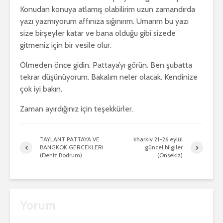
Konudan konuya atlamış olabilirim uzun zamandırda
yazı yazmıyorum affınıza sığınırım. Umarım bu yazı
size birşeyler katar ve bana olduğu gibi sizede
gitmeniz için bir vesile olur.
Ölmeden önce gidin. Pattaya’yı görün. Ben şubatta
tekrar düşünüyorum. Bakalım neler olacak. Kendinize
çok iyi bakın.
Zaman ayırdığınız için teşekkürler.
TAYLANT PATTAYA VE
kharkiv 21-26 eylül
BANGKOK GERCEKLERI
güncel bilgiler
(Deniz Bodrum)
(Onsekiz)
Yorum