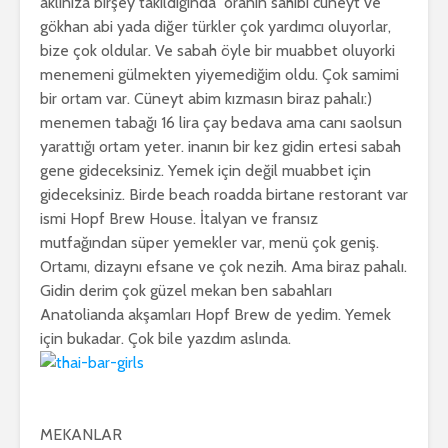
aklınıza birşey takıldığında oranın sahibi cüneyt ve
gökhan abi yada diğer türkler çok yardımcı oluyorlar,
bize çok oldular. Ve sabah öyle bir muabbet oluyorki
menemeni gülmekten yiyemediğim oldu. Çok samimi
bir ortam var. Cüneyt abim kızmasın biraz pahalı:)
menemen tabağı 16 lira çay bedava ama canı saolsun
yarattığı ortam yeter. inanın bir kez gidin ertesi sabah
gene gideceksiniz. Yemek için değil muabbet için
gideceksiniz. Birde beach roadda birtane restorant var
ismi Hopf Brew House. İtalyan ve fransız
mutfağından süper yemekler var, menü çok geniş.
Ortamı, dizaynı efsane ve çok nezih. Ama biraz pahalı.
Gidin derim çok güzel mekan ben sabahları
Anatolianda akşamları Hopf Brew de yedim. Yemek
için bukadar. Çok bile yazdım aslında.
MEKANLAR