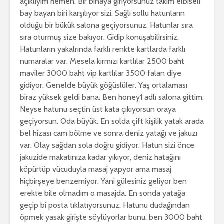
açıklıyım hemen. Bir binaya giriyorsunuz takım elbiseli
bay bayan biri karşılıyor sizi. Sağlı sollu hatunların
olduğu bir bükük salona geçiyorsunuz. Hatunlar sıra
sıra oturmuş size bakıyor. Gidip konuşabilirsiniz.
Hatunların yakalrında farklı renkte kartlarda farklı
numaralar var. Mesela kırmızı kartlılar 2500 baht
maviler 3000 baht vip kartlılar 3500 falan diye
gidiyor. Genelde büyük göğüslüler. Yaş ortalaması
biraz yüksek geldi bana. Ben honey1 adlı salona gittim.
Neyse hatunu seçtin üst kata çıkıyorsun oraya
geçiyorsun. Oda büyük. En solda çift kişilik yatak arada
bel hizası cam bölme ve sonra deniz yatağı ve jakuzı
var. Olay sağdan sola doğru gidiyor. Hatun sizi önce
jakuzide makatınıza kadar yıkıyor, deniz hatağını
köpürtüp vücuduyla masaj yapyor ama masaj
hiçbirşeye benzemiyor. Yani gülesiniz geliyor ben
erekte bile olmadım o masajda. En sonda yatağa
geçip bi posta tıklatıyorsunuz. Hatunu dudağından
öpmek yasak girişte söylüyorlar bunu. ben 3000 baht