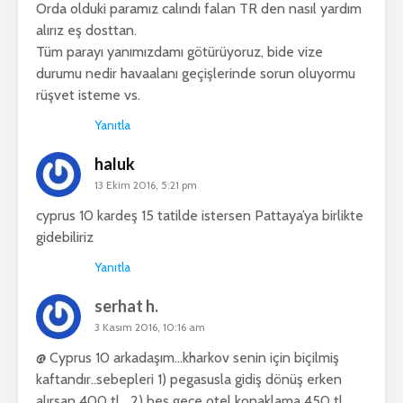
Orda olduki paramız calındı falan TR den nasıl yardım
alırız eş dosttan.
Tüm parayı yanımızdamı götürüyoruz, bide vize
durumu nedir havaalanı geçişlerinde sorun oluyormu
rüşvet isteme vs.
Yanıtla
haluk
13 Ekim 2016, 5:21 pm
cyprus 10 kardeş 15 tatilde istersen Pattaya’ya birlikte
gidebiliriz
Yanıtla
serhat h.
3 Kasım 2016, 10:16 am
@ Cyprus 10 arkadaşım…kharkov senin için biçilmiş
kaftandır..sebepleri 1) pegasusla gidiş dönüş erken
alırsan 400 tl….2) beş gece otel konaklama 450 tl