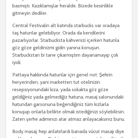
basmıştı. Kazıklamışlar heralde. Bizede kesinlikle
gitmeyin dediler.
Central Festivalın alt katında starbucks var oradaya
taş hatunlar gelebiliyor. Orada da kendilerini
pazarlıyorlar. Starbucksta kahvenizi içerken hatunla
göz göze geldinizmi gidin yanına konuşun.
Starbuckstan bi tane çıkarmıştım dayanamayıp çok
iyidi.
Pattaya hakkında hatunlar için genel not: Şehrin
heryerinden, yani marketten tut otelinizin
resepsiyonundaki kıza, yada sokakta göz göze
geldiğiniz yada gelmediğiz hatuna, masaj salonundaki
hatundan garsonuna beğendiğiniz tüm kızlarla
konuşup onlarla birlikte olmak istediğinizi söylebilirsin.
Zaten şerhe adımınızı atar atmaz anlayacaksınız bunu.
Body masaj; hep anlatırlardı banada vücut masajı diye