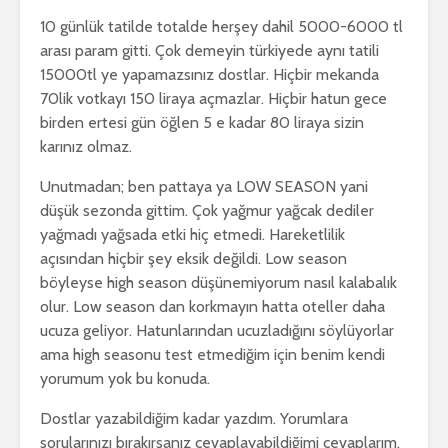
10 günlük tatilde totalde herşey dahil 5000-6000 tl
arası param gitti. Çok demeyin türkiyede aynı tatili
15000tl ye yapamazsınız dostlar. Hiçbir mekanda
70lik votkayı 150 liraya açmazlar. Hiçbir hatun gece
birden ertesi gün öğlen 5 e kadar 80 liraya sizin
karınız olmaz.
Unutmadan; ben pattaya ya LOW SEASON yani
düşük sezonda gittim. Çok yağmur yağcak dediler
yağmadı yağsada etki hiç etmedi. Hareketlilik
açısından hiçbir şey eksik değildi. Low season
böyleyse high season düşünemiyorum nasıl kalabalık
olur. Low season dan korkmayın hatta oteller daha
ucuza geliyor. Hatunlarından ucuzladığını söylüyorlar
ama high seasonu test etmediğim için benim kendi
yorumum yok bu konuda.
Dostlar yazabildiğim kadar yazdım. Yorumlara
sorularınızı bırakırsanız cevaplayabildiğimi cevaplarım.