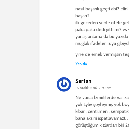
nasıl başarılı geçti abi? eli
başarı?
ilk geceden senle otele gel
paka paka dedi gitti mi? vs v
yanlış anlama da bu yazıda
muğlak ifadeler, rüya gibiydi
yine de emek vermişsin teş
Yanıtla
Sertan
18 Aralık 2016, 9:20 pm
Ne varsa İzmirlilerde var za
yok Lyliv şöyleymiş yok böy
kibar , centilmen , sempat
bana aksini ispatlayamaz!. .
görüştüğüm kızlardan biri 28