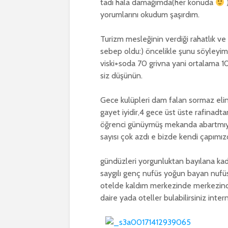
tadı hala damağımda(her konuda
yorumlarını okudum şaşırdım.
Turizm mesleğinin verdiği rahatlık ve
sebep oldu:) öncelikle şunu söyleyim 
viski+soda 70 grivna yani ortalama 10
siz düşünün.
Gece kulüpleri dam falan sormaz elini
gayet iyidir,4 gece üst üste rafinadt
öğrenci günüymüş mekanda abartmıy
sayısı çok azdı e bizde kendi çapımızd
gündüzleri yorgunluktan bayılana kad
saygılı genç nufüs yoğun bayan nufü
otelde kaldım merkezinde merkezin
daire yada oteller bulabilirsiniz inte