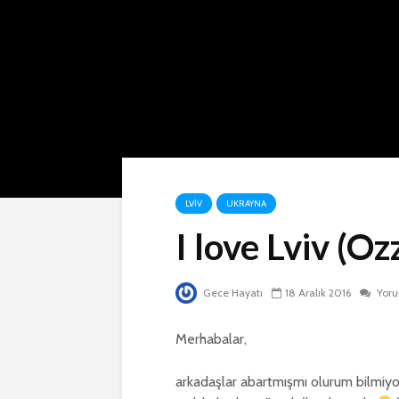
LVIV
UKRAYNA
I love Lviv (Oz
Gece Hayatı
18 Aralık 2016
Yor
Merhabalar,
arkadaşlar abartmışmı olurum bilmiy