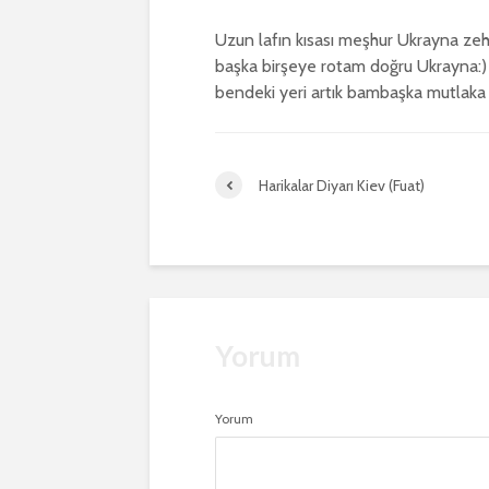
Uzun lafın kısası meşhur Ukrayna zehi
başka birşeye rotam doğru Ukrayna:)
bendeki yeri artık bambaşka mutlaka g
Harikalar Diyarı Kiev (Fuat)
Yorum
Yorum