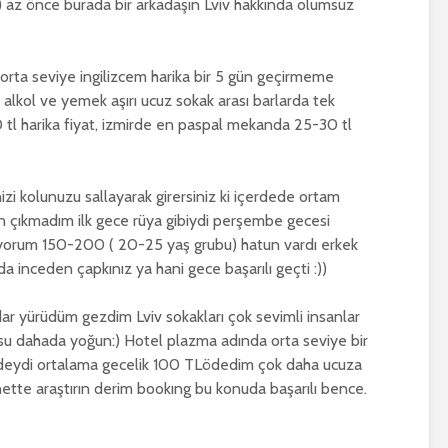
) az önce burada bir arkadaşın Lviv hakkında olumsuz
 orta seviye ingilizcem harika bir 5 gün geçirmeme
alkol ve yemek aşırı ucuz sokak arası barlarda tek
 tl harika fiyat, izmirde en paspal mekanda 25-30 tl
zi kolunuzu sallayarak girersiniz ki içerdede ortam
an çıkmadım ilk gece rüya gibiydi perşembe gecesi
orum 150-200 ( 20-25 yaş grubu) hatun vardı erkek
a inceden çapkınız ya hani gece başarılı geçti :))
ar yürüdüm gezdim Lviv sokakları çok sevimli insanlar
su dahada yoğun:) Hotel plazma adında orta seviye bir
deydi ortalama gecelik 100 TLödedim çok daha ucuza
rnette araştırın derim bookıng bu konuda başarılı bence.