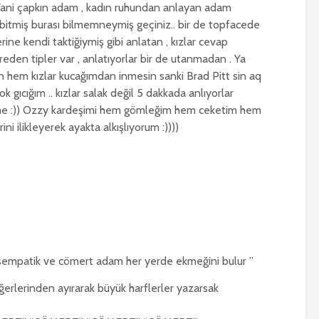
Yani çapkın adam , kadın ruhundan anlayan adam
 bitmiş burası bilmemneymiş geçiniz.. bir de topfacede
ne kendi taktiğiymiş gibi anlatan , kızlar cevap
den tipler var , anlatıyorlar bir de utanmadan . Ya
 hem kızlar kucağımdan inmesin sanki Brad Pitt sin aq
gıcığım .. kızlar salak değil 5 dakkada anlıyorlar
me :)) Ozzy kardeşimi hem gömleğim hem ceketim hem
 ilikleyerek ayakta alkışlıyorum :))))
, sempatik ve cömert adam her yerde ekmeğini bulur ”
iğerlerinden ayırarak büyük harflerler yazarsak