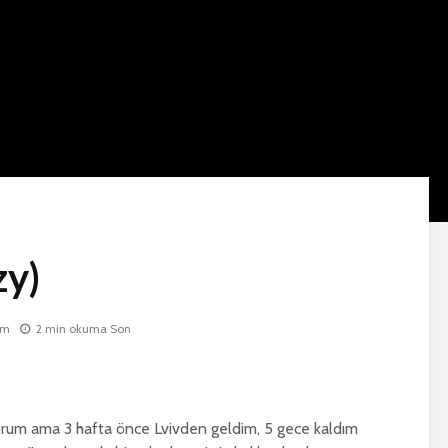
zy)
um
2 min okuma Son
orum ama 3 hafta önce Lvivden geldim, 5 gece kaldım