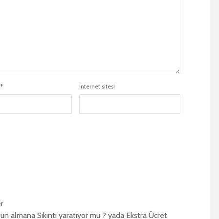
a
*
İnternet sitesi
er
un almana Sıkıntı yaratıyor mu ? yada Ekstra Ücret