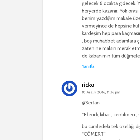
gelecek 8 ocakta gidecek. 
heryerde kazanır. Yok orası
benim yazdığım makale üzeri
vermeyince de hepsine küfre
kardeşim hep para kaçmasın
, boş muhabbet adamlara çok 
zaten ne malsın merak et
de kabanımın tüm düğmelerini
Yanıtla
ricko
18 Aralık 2016, 11:36 pm
@Sertan,
“Efendi, kibar , centilmen 
bu cümledeki tek özelliği d
“CÖMERT”