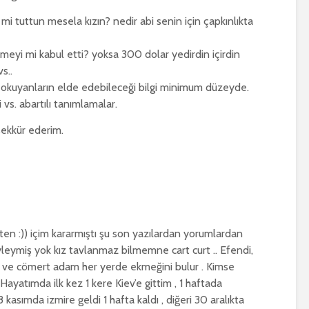
ni mi tuttun mesela kızın? nedir abi senin için çapkınlıkta
meyi mi kabul etti? yoksa 300 dolar yedirdin içirdin
s..
 okuyanların elde edebileceği bilgi minimum düzeyde.
 vs. abartılı tanımlamalar.
ekkür ederim.
ten :)) içim kararmıştı şu son yazılardan yorumlardan
leymiş yok kız tavlanmaz bilmemne cart curt .. Efendi,
ik ve cömert adam her yerde ekmeğini bulur . Kimse
 Hayatımda ilk kez 1 kere Kiev’e gittim , 1 haftada
 kasımda izmire geldi 1 hafta kaldı , diğeri 30 aralıkta