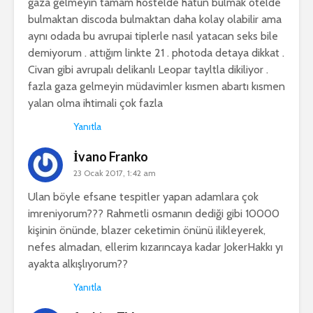
gaza gelmeyin tamam hostelde hatun bulmak otelde
bulmaktan discoda bulmaktan daha kolay olabilir ama
aynı odada bu avrupai tiplerle nasıl yatacan seks bile
demiyorum . attığım linkte 21 . photoda detaya dikkat .
Civan gibi avrupalı delikanlı Leopar tayltla dikiliyor .
fazla gaza gelmeyin müdavimler kısmen abartı kısmen
yalan olma ihtimali çok fazla
Yanıtla
İvano Franko
23 Ocak 2017, 1:42 am
Ulan böyle efsane tespitler yapan adamlara çok
imreniyorum??? Rahmetli osmanın dediği gibi 10000
kişinin önünde, blazer ceketimin önünü ilikleyerek,
nefes almadan, ellerim kızarıncaya kadar JokerHakkı yı
ayakta alkışlıyorum??
Yanıtla