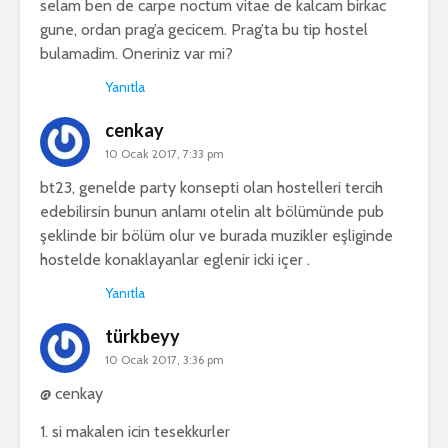
selam ben de carpe noctum vitae de kalcam birkac
gune, ordan prag’a gecicem. Prag’ta bu tip hostel
bulamadim. Oneriniz var mi?
Yanıtla
cenkay
10 Ocak 2017, 7:33 pm
bt23, genelde party konsepti olan hostelleri tercih
edebilirsin bunun anlamı otelin alt bölümünde pub
şeklinde bir bölüm olur ve burada muzikler eşliginde
hostelde konaklayanlar eglenir icki içer .
Yanıtla
türkbeyy
10 Ocak 2017, 3:36 pm
@ cenkay
1. si makalen icin tesekkurler