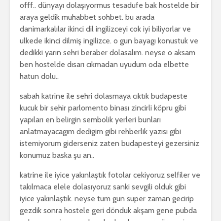
offf.. dünyayı dolaşıyormus tesadufe bak hostelde bir
araya geldik muhabbet sohbet. bu arada
danimarkalılar ikinci dil ingilizceyi cok iyi biliyorlar ve
ulkede ikinci dilmiş ingilizce. o gun bayagı konustuk ve
dedikki yarın sehri beraber dolasalım. neyse o aksam
ben hostelde dısarı cıkmadan uyudum oda elbette
hatun dolu..
sabah katrine ile sehri dolasmaya cıktık budapeste
kucuk bir sehir parlomento binası zincirli köpru gibi
yapıları en belirgin sembolik yerleri bunları
anlatmayacagım dedigim gibi rehberlik yazısı gibi
istemiyorum giderseniz zaten budapesteyi gezersiniz
konumuz baska şu an..
katrine ile iyice yakınlaştık fotolar cekiyoruz selfiler ve
takılmaca elele dolasıyoruz sanki sevgili olduk gibi
iyice yakınlaştık. neyse tum gun super zaman gecirip
gezdik sonra hostele geri dönduk akşam gene pubda