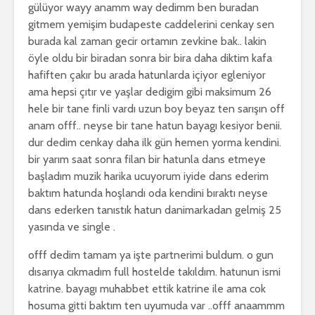
gülüyor wayy anamm way dedimm ben buradan
gitmem yemişim budapeste caddelerini cenkay sen
burada kal zaman gecir ortamın zevkine bak.. lakin
öyle oldu bir biradan sonra bir bira daha diktim kafa
hafiften çakır bu arada hatunlarda içiyor egleniyor
ama hepsi çıtır ve yaşlar dedigim gibi maksimum 26
hele bir tane finli vardı uzun boy beyaz ten sarışın off
anam offf.. neyse bir tane hatun bayagı kesiyor benii.
dur dedim cenkay daha ilk gün hemen yorma kendini.
bir yarım saat sonra filan bir hatunla dans etmeye
başladım muzik harika ucuyorum iyide dans ederim
baktım hatunda hoşlandı oda kendini bıraktı neyse
dans ederken tanıstık hatun danimarkadan gelmiş 25
yasında ve single .
offf dedim tamam ya işte partnerimi buldum. o gun
dısarıya cıkmadım full hostelde takıldım. hatunun ismi
katrine. bayagı muhabbet ettik katrine ile ama cok
hosuma gitti baktım ten uyumuda var ..offf anaammm