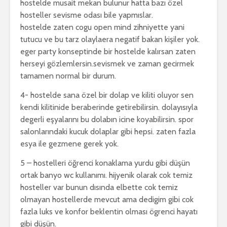
hostelde musait mekan bulunur hatta bazı özel
hosteller sevisme odası bile yapmıslar.
hostelde zaten cogu open mind zihniyette yani
tutucu ve bu tarz olaylaera negatif bakan kişiler yok.
eger party konseptinde bir hostelde kalırsan zaten
herseyi gözlemlersin.sevismek ve zaman gecirmek
tamamen normal bir durum.
4- hostelde sana özel bir dolap ve kiliti oluyor sen
kendi kilitinide beraberinde getirebilirsin. dolayısıyla
degerli eşyalarını bu dolabın icine koyabilirsin. spor
salonlarındaki kucuk dolaplar gibi hepsi. zaten fazla
esya ile gezmene gerek yok.
5 – hostelleri öğrenci konaklama yurdu gibi düşün
ortak banyo wc kullanımı. hijyenik olarak cok temiz
hosteller var bunun dısında elbette cok temiz
olmayan hostellerde mevcut ama dedigim gibi cok
fazla luks ve konfor beklentin olması ögrenci hayatı
gibi düşün.