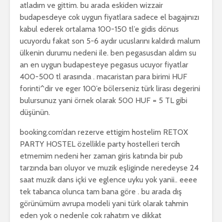
atladım ve gittim. bu arada eskiden wizzair
budapesdeye cok uygun fiyatlara sadece el bagajınızı
kabul ederek ortalama 100-150 tl’e gidis dönus
ucuyordu fakat son 5-6 aydır ucuslarını kaldırdı malum
ülkenin durumu nedeni ile. ben pegasusdan aldım su
an en uygun budapesteye pegasus ucuyor fiyatlar
400-500 tl arasında . macaristan para birimi HUF
forinti^dir ve eger 100’e bölerseniz türk lirası degerini
bulursunuz yani örnek olarak 500 HUF = 5 TL gibi
düşünün.
booking.com’dan rezerve ettigim hostelim RETOX
PARTY HOSTEL özellikle party hostelleri tercih
etmemim nedeni her zaman giris katında bir pub
tarzında barı oluyor ve muzik eşliginde neredeyse 24
saat muzik dans içki ve eglence uyku yok yanii.. eeee
tek tabanca olunca tam bana göre . bu arada dış
görünümüm avrupa modeli yani türk olarak tahmin
eden yok o nedenle cok rahatım ve dikkat