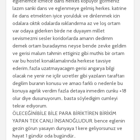
eglenemce icmece dans herkes kopuyor görmeniz
lazım sanki dans ve eglenmeye gelmiş herkes. katrine
ile dans etmekten iyice yorulduk ve dinlenmek icin
odalara cıktık odalarda ısıklandırma az ve loş ortam
var odaya giderken birde ne duyayım millet
sevismezmi sesler koridorlarda amann dedimm
demek ortam buradaymıs neyse bende zevke geldim
ve gerisi malum tahmin ettiginiz gibi muthis bir ortam
var bu hostel konaklamalrında herkese tavsiye
ederim..fazla uzatmayacagım gerisi angarya bilgi
olacak ne yenir ne içilir ucretler gibi yazıların taraftarı
degilim buranın konusu ve amacı farklı o nedenle bu
konuya agırlık verdim fazla detaya inmedim cunku +18
olur diye dusunuyorum.. basta söyledigim cumleyi
tekrar ediyorum.
ÖLECEĞİNİBİLE BİLE PARA BİRİKTİREN BİRİKİM
YAPAN TEK CANLI İNSANOĞLUDUR. bence eglenin
gezin görun yasayın dunyaya 1 kere geliyorsunuz ve
hayat 1 gündür oda bugündür..