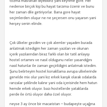
tozma masrafları diyebiliriz yani keyfime göre. Her
nedense birçok kişi bu hayat tarzıma özenir ve bunu
her zaman dile getiriyorlar. Bana gore hayat
seçimlerden oluşur ne ne şeçersen onu yaşarsın yani
herşey senin elinde.
Çok ülkeler gezdim ve çok alemler yaşadım burada
anlatmak istedigim her zaman yazılan ve okunan
içerik yazılarından biraz farklı olan bir tatil anlayışı
hostel ortamını ve nasıl oldugunu neler yasandığını
nasıl hatunlar ile zaman geçirildigini anlatmak istedim.
Şunu belirteyim hostel konakllama avrupa ulkelerinde
genelde mix olur yani kız erkek karışık olarak odalarda
ranzalar şeklinde kalınır yani oda içerisinde hem hatun
hemde erkek oluyor. bazı hostellerde yataklarda
perde ile örtü oluyor daha özel oluyor.
neyse 3 ay önce bir macaristan – budapeşte uçağına