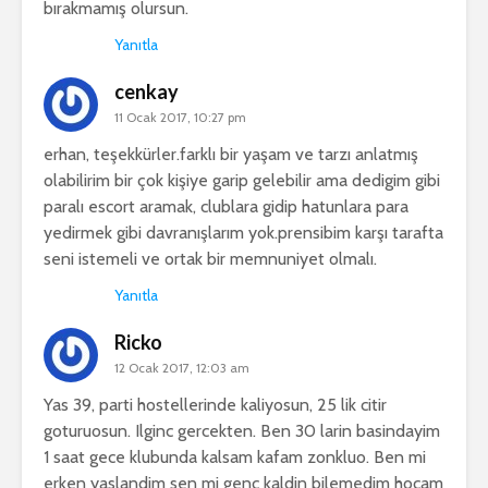
bırakmamış olursun.
Yanıtla
cenkay
11 Ocak 2017, 10:27 pm
erhan, teşekkürler.farklı bir yaşam ve tarzı anlatmış
olabilirim bir çok kişiye garip gelebilir ama dedigim gibi
paralı escort aramak, clublara gidip hatunlara para
yedirmek gibi davranışlarım yok.prensibim karşı tarafta
seni istemeli ve ortak bir memnuniyet olmalı.
Yanıtla
Ricko
12 Ocak 2017, 12:03 am
Yas 39, parti hostellerinde kaliyosun, 25 lik citir
goturuosun. Ilginc gercekten. Ben 30 larin basindayim
1 saat gece klubunda kalsam kafam zonkluo. Ben mi
erken yaslandim sen mi genc kaldin bilemedim hocam