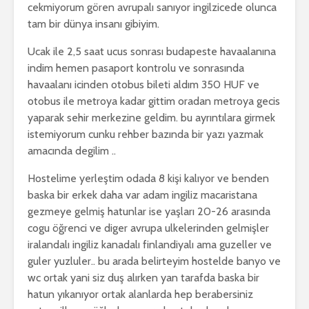
cekmiyorum gören avrupalı sanıyor ingilzicede olunca
tam bir dünya insanı gibiyim.
Ucak ile 2,5 saat ucus sonrası budapeste havaalanına
indim hemen pasaport kontrolu ve sonrasında
havaalanı icinden otobus bileti aldım 350 HUF ve
otobus ile metroya kadar gittim oradan metroya gecis
yaparak sehir merkezine geldim. bu ayrıntılara girmek
istemiyorum cunku rehber bazında bir yazı yazmak
amacında degilim ..
Hostelime yerleştim odada 8 kişi kalıyor ve benden
baska bir erkek daha var adam ingiliz macaristana
gezmeye gelmiş hatunlar ise yaşları 20-26 arasında
cogu öğrenci ve diger avrupa ulkelerinden gelmişler
iralandalı ingiliz kanadalı finlandiyalı ama guzeller ve
guler yuzluler.. bu arada belirteyim hostelde banyo ve
wc ortak yani siz duş alırken yan tarafda baska bir
hatun yıkanıyor ortak alanlarda hep berabersiniz