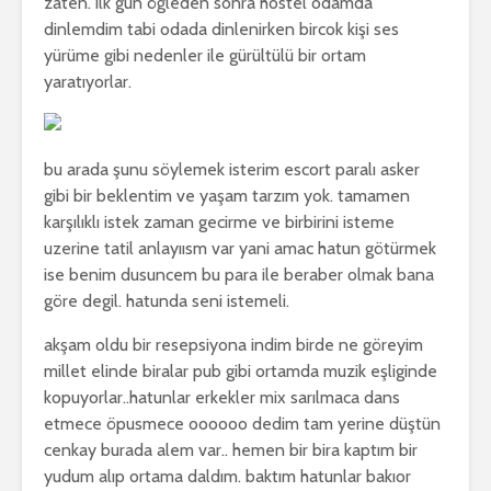
zaten. ilk gun öğleden sonra hostel odamda
dinlemdim tabi odada dinlenirken bircok kişi ses
yürüme gibi nedenler ile gürültülü bir ortam
yaratıyorlar.
bu arada şunu söylemek isterim escort paralı asker
gibi bir beklentim ve yaşam tarzım yok. tamamen
karşılıklı istek zaman gecirme ve birbirini isteme
uzerine tatil anlayıısm var yani amac hatun götürmek
ise benim dusuncem bu para ile beraber olmak bana
göre degil. hatunda seni istemeli.
akşam oldu bir resepsiyona indim birde ne göreyim
millet elinde biralar pub gibi ortamda muzik eşliginde
kopuyorlar..hatunlar erkekler mix sarılmaca dans
etmece öpusmece oooooo dedim tam yerine düştün
cenkay burada alem var.. hemen bir bira kaptım bir
yudum alıp ortama daldım. baktım hatunlar bakıor