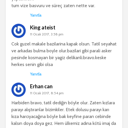
tum vize basvuru ve süreç zaten nette var.
Yanıtla
King ateist
11 Ocak 2017, 3:58 pm
Cok guzel makale bazilarina kapak olsun. Tatil seyahat
ve arkadas bulma boyle olur.bazilari gibi parali asker
pesinde kosmayan bir yagiz delikanli.bravo.keske
herkes senin gibi olsa
Yanıtla
Erhan can
11 Ocak 2017, 8:54 pm
Harbiden bravo, tatil dediğin böyle olur. Zaten kızlara
parayı alıştıranlar bizimkiler. Etek dolusu parayı karı
kıza harcıyacağına böyle bak keyfine paran cebinde
kalsın doya doya gez. Hem ülkemiz adına kötü imaj da