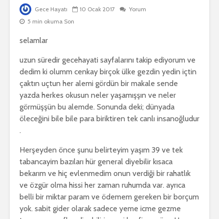
Gece Hayatı
10 Ocak 2017
Yorum
5 min okuma Son
selamlar
uzun süredir gecehayati sayfalarını takip ediyorum ve
dedim ki olumm cenkay birçok ülke gezdin yedin içtin
çaktın uçtun her alemi gördün bir makale sende
yazda herkes okusun neler yaşamışşın ve neler
görmüşşün bu alemde. Sonunda deki; dünyada
öleceğini bile bile para biriktiren tek canlı insanoğludur
.
Herşeyden önce şunu belirteyim yaşım 39 ve tek
tabancayim bazıları hür general diyebilir kısaca
bekarım ve hiç evlenmedim onun verdiği bir rahatlık
ve özgür olma hissi her zaman ruhumda var. ayrıca
belli bir miktar param ve ödemem gereken bir borçum
yok. sabit gider olarak sadece yeme icme gezme