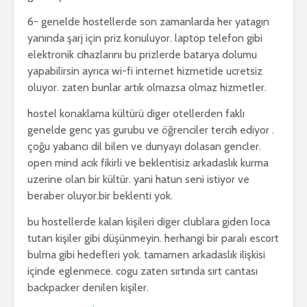
6- genelde hostellerde son zamanlarda her yatagın
yanında şarj için priz konuluyor. laptop telefon gibi
elektronik cihazlarını bu prizlerde batarya dolumu
yapabilirsin ayrıca wi-fi internet hizmetide ucretsiz
oluyor. zaten bunlar artık olmazsa olmaz hizmetler.
hostel konaklama kültürü diger otellerden faklı
genelde genc yas gurubu ve öğrenciler tercih ediyor .
çoğu yabancı dil bilen ve dunyayı dolasan gencler.
open mind acık fikirli ve beklentisiz arkadaslık kurma
uzerine olan bir kültür. yani hatun seni istiyor ve
beraber oluyor.bir beklenti yok.
bu hostellerde kalan kişileri diger clublara giden loca
tutan kişiler gibi düşünmeyin. herhangi bir paralı escort
bulma gibi hedefleri yok. tamamen arkadaslık ilişkisi
içinde eglenmece. cogu zaten sırtında sırt cantası
backpacker denilen kişiler.