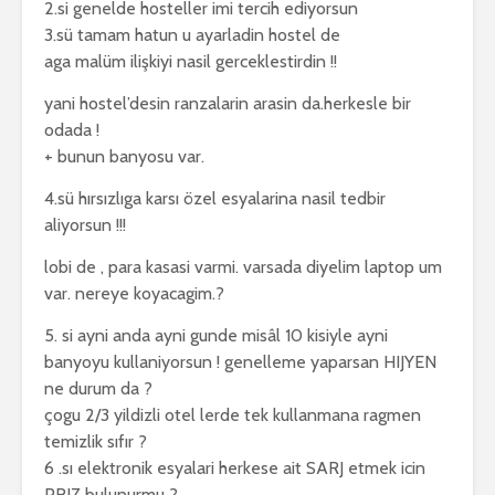
2.si genelde hosteller imi tercih ediyorsun
3.sü tamam hatun u ayarladin hostel de
aga malüm ilişkiyi nasil gerceklestirdin !!
yani hostel’desin ranzalarin arasin da.herkesle bir
odada !
+ bunun banyosu var.
4.sü hırsızlıga karsı özel esyalarina nasil tedbir
aliyorsun !!!
lobi de , para kasasi varmi. varsada diyelim laptop um
var. nereye koyacagim.?
5. si ayni anda ayni gunde misâl 10 kisiyle ayni
banyoyu kullaniyorsun ! genelleme yaparsan HIJYEN
ne durum da ?
çogu 2/3 yildizli otel lerde tek kullanmana ragmen
temizlik sıfır ?
6 .sı elektronik esyalari herkese ait SARJ etmek icin
PRIZ bulunurmu ?