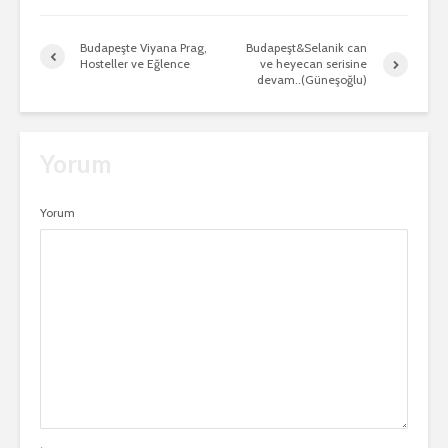
Budapeşte Viyana Prag,
Budapeşt&Selanik can
Hosteller ve Eğlence
ve heyecan serisine
devam..(Güneşoğlu)
Yorum
Yorum