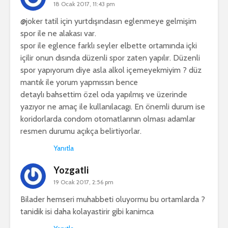
18 Ocak 2017, 11:43 pm
@joker tatil için yurtdışındasın eglenmeye gelmişim
spor ile ne alakası var.
spor ile eglence farklı seyler elbette ortamında içki
içilir onun dısında düzenli spor zaten yapılır. Düzenli
spor yapıyorum diye asla alkol içemeyekmiyim ? düz
mantık ile yorum yapmıssın bence
detaylı bahsettim özel oda yapılmış ve üzerinde
yazıyor ne amaç ile kullanılacagı. En önemli durum ise
koridorlarda condom otomatlarının olması adamlar
resmen durumu açıkça belirtiyorlar.
Yanıtla
Yozgatli
19 Ocak 2017, 2:56 pm
Bilader hemseri muhabbeti oluyormu bu ortamlarda ?
tanidik isi daha kolayastirir gibi kanimca