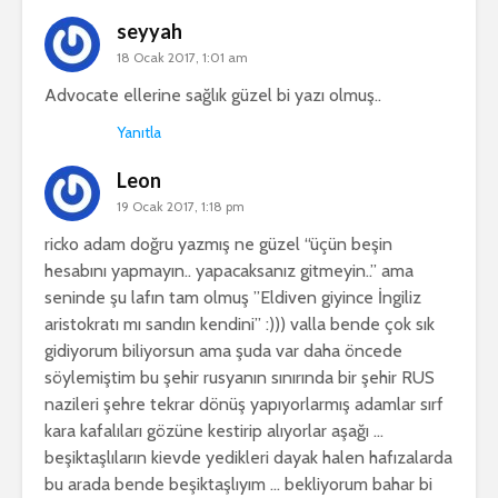
seyyah
18 Ocak 2017, 1:01 am
Advocate ellerine sağlık güzel bi yazı olmuş..
Yanıtla
Leon
19 Ocak 2017, 1:18 pm
ricko adam doğru yazmış ne güzel “üçün beşin
hesabını yapmayın.. yapacaksanız gitmeyin..” ama
seninde şu lafın tam olmuş ”Eldiven giyince İngiliz
aristokratı mı sandın kendini” :))) valla bende çok sık
gidiyorum biliyorsun ama şuda var daha öncede
söylemiştim bu şehir rusyanın sınırında bir şehir RUS
nazileri şehre tekrar dönüş yapıyorlarmış adamlar sırf
kara kafalıları gözüne kestirip alıyorlar aşağı …
beşiktaşlıların kievde yedikleri dayak halen hafızalarda
bu arada bende beşiktaşlıyım … bekliyorum bahar bi