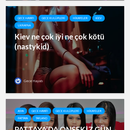
GECE HAYATI
GECE KULÜPLERI
HIKAYELER
KIEV
UKRAYNA
Kiev ne çok iyi ne çok kötü
(nastykid)
Gece Hayatı
ASYA
GECE HAYATI
GECE KULÜPLERI
HIKAYELER
PATTAYA
TAYLAND
PATTAYA’DA ONSEKİZ GÜN