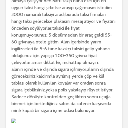
olmaya çalışıyor ben hattı takıp bana otel için en
uygun taksi hangi şirketse arayıp çağırmasını istedim
3000 numaralı taksiyi aradı,burada taksi firmaları
hangi taksi gelecekse plakasını mesaj atıyor ve fiyatını
önceden söylüyorlar,taksici ile fiyat
konuşmuyorsunuz. 5 dk sürmeden bir araç geldi 55-
60 grivnaya otele gittim. Alan içerisinde yarım
ingilizceleri ile 5-6 tane kazıkçı taksici gelip yabancı
olduğunuz için yapışıp 200-250 grivna fiyat
çekiyorlar aman dikkat hiç muhattap olmayın.
alanın içinde ve dışında sigara içilmiyor,alanın dışında
göreceksiniz kaldırımla ayrılmış yerde çöp ve kül
tablası olarak kullanılan kovalar var oradan sonra
sigara içebilirsiniz,yoksa polis yakalayıp rüşvet istiyor.
Sadece dönüşte kontrolden geçtikten sonra uçağa
binmek için beklediğiniz salon da cafenin karşısında
minik kapalı bir sigara içme odası bulunuyor.