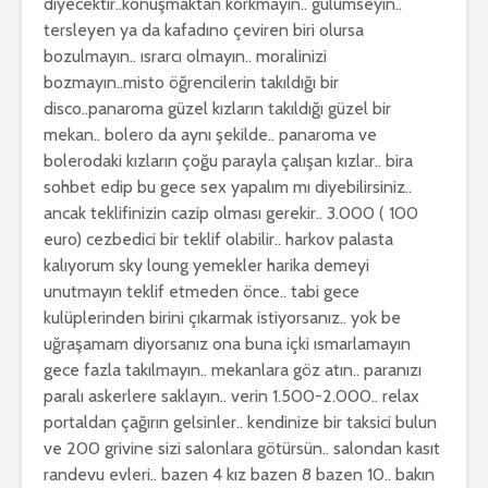
diyecektir..konuşmaktan korkmayın.. gülümseyin..
tersleyen ya da kafadıno çeviren biri olursa
bozulmayın.. ısrarcı olmayın.. moralinizi
bozmayın..misto öğrencilerin takıldığı bir
disco..panaroma güzel kızların takıldığı güzel bir
mekan.. bolero da aynı şekilde.. panaroma ve
bolerodaki kızların çoğu parayla çalışan kızlar.. bira
sohbet edip bu gece sex yapalım mı diyebilirsiniz..
ancak teklifinizin cazip olması gerekir.. 3.000 ( 100
euro) cezbedici bir teklif olabilir.. harkov palasta
kalıyorum sky loung yemekler harika demeyi
unutmayın teklif etmeden önce.. tabi gece
kulüplerinden birini çıkarmak istiyorsanız.. yok be
uğraşamam diyorsanız ona buna içki ısmarlamayın
gece fazla takılmayın.. mekanlara göz atın.. paranızı
paralı askerlere saklayın.. verin 1.500-2.000.. relax
portaldan çağırın gelsinler.. kendinize bir taksici bulun
ve 200 grivine sizi salonlara götürsün.. salondan kasıt
randevu evleri.. bazen 4 kız bazen 8 bazen 10.. bakın