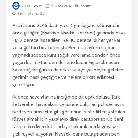
Gece Hayatı
15 Ocak 2017
Yorum
6 min okuma Son
Aralık sonu 2016 da 3 gece 4 günlüğüne yılbaşından
önce gittiğim (kharkive-kharkiv-kharkov) gezimde hava
-1/-2 derece hissedilen -8/-10 derece idi,her yer kar
ve soğuktan buz tutmuştu.Ben oradayken hiç kar
yağmadı sadece kuru soğuk vardı,ama benden önce
yağan kar miktarı ben dönene kadar hiç azalmadan
hava soğukluğunun da etkisi ile aynıydı,neyse gelelim
gezimin nasıl geçtiğine ve nelere dikkat edilmesi
gerektiğine.
ilk önce hava alanına indiğimde bir uçak dolusu Türk
ile beraber hava alanı içerisinde bulunan polisler avını
bekleyen timsahlar gibi gözlerine kestirdikleri yolcuları
rüşvet almak için yakalayıp direk pasaport sorup beni
takip edin diyerek bir odaya sokarak orada güya gizli
gizli rüşvet alıyorlar. Neyseki bana bulaşmadan ben