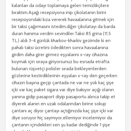
kalanları da odayı toplamaya gelen temizlikçilere
bıraktım.Aşağı resepsiyona inip çikolatanın birini
resepsiyondaki kıza vererek havaalanına gitmek için
bir taksi çağırmasını istedim,diğer çikolatayı da barda
duran hanıma verdim sevindiler.Taksi 85 grina (11.5
TL.) aldı 3-4 günlük kharkov-kharkiv gezimde ki en
pahalı taksi ücretini ödedikten sonra havaalanına
girdim daha girer girmez eşyalarını x-ray cihazına
koymak için sıraya giriyorsunuz bu esnada etrafta
bulunan rüşvetçi polisler sırada bekleyenlerden
gözlerine kestirdiklerinin eşyaları x-ray den geçerken
cihazın başına geçip çantada ne var ne yok kaç şişe
içki var kaç paket sigara var diye bakıyor açığı olanın
yanına gidip pasaport diyip pasaportu alınca takip et
diyerek alanın en uzak odalarından birine sokup
çantanı aç diyor çantayı açtığınızda kaç şişe içki var
diye soruyor hiç saymıyor,ellemiyor incelemiyor da
çantanın içindekileri sen şu kadar dediğinde 1 şişe