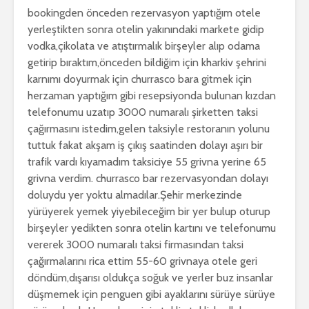
bookingden önceden rezervasyon yaptığım otele
yerleştikten sonra otelin yakınındaki markete gidip
vodka,çikolata ve atıştırmalık birşeyler alıp odama
getirip bıraktım,önceden bildiğim için kharkiv şehrini
karnımı doyurmak için churrasco bara gitmek için
herzaman yaptığım gibi resepsiyonda bulunan kızdan
telefonumu uzatıp 3000 numaralı şirketten taksi
çağırmasını istedim,gelen taksiyle restoranın yolunu
tuttuk fakat akşam iş çıkış saatinden dolayı aşırı bir
trafik vardı kıyamadım taksiciye 55 grivna yerine 65
grivna verdim. churrasco bar rezervasyondan dolayı
doluydu yer yoktu almadılar.Şehir merkezinde
yürüyerek yemek yiyebileceğim bir yer bulup oturup
birşeyler yedikten sonra otelin kartını ve telefonumu
vererek 3000 numaralı taksi firmasından taksi
çağırmalarını rica ettim 55-60 grivnaya otele geri
döndüm,dışarısı oldukça soğuk ve yerler buz insanlar
düşmemek için penguen gibi ayaklarını sürüye sürüye