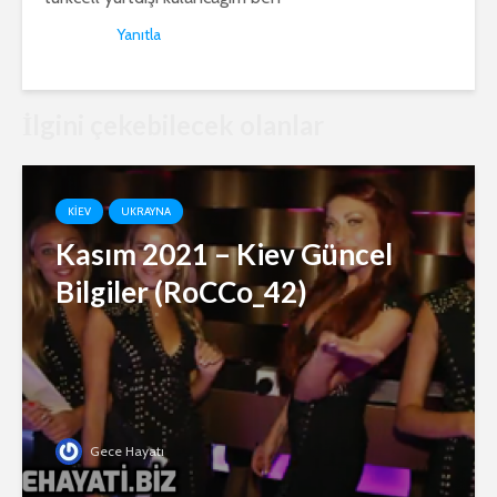
Yanıtla
İlgini çekebilecek olanlar
KIEV
UKRAYNA
Kasım 2021 – Kiev Güncel
Bilgiler (RoCCo_42)
Gece Hayatı