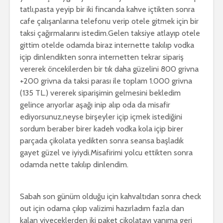
tatlı,pasta yeyip bir iki fincanda kahve içtikten sonra
cafe çalışanlarına telefonu verip otele gitmek için bir
taksi çağırmalarını istedim.Gelen taksiye atlayıp otele
gittim otelde odamda biraz internette takılıp vodka
içip dinlendikten sonra internetten tekrar sipariş
vererek öncekilerden bir tık daha güzelini 800 grivna
+200 grivna da taksi parası ile toplam 1.000 grivna
(135 TL.) vererek siparişimin gelmesini bekledim
gelince arıyorlar aşağı inip alıp oda da misafir
ediyorsunuz,neyse birşeyler içip içmek istediğini
sordum beraber birer kadeh vodka kola içip birer
parçada çikolata yedikten sonra seansa başladık
gayet güzel ve iyiydi.Misafirimi yolcu ettikten sonra
odamda nette takılıp dinlendim.
Sabah son günüm olduğu için kahvaltıdan sonra check
out için odama çıkıp valizimi hazırladım fazla dan
kalan yiyeceklerden iki paket çikolatayı yanıma geri