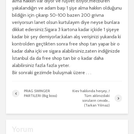
alma hakkın var diyor ve rüşvet istiyor,mecburen
yakalandığın ve adam başı 1 şişe alma hakkın olduğunu
bildiğin için çıkarıp 50-100 bazen 200 grivna
veriyorsun lanet olsun kurtulayım diye neyse bunlara
dikkat edersiniz.Sigara 3 kartona kadar içkide 1 şişeye
kadar bir şey demiyorlar,kalan alış verişinizi yukarıda ki
kontrolden geçtikten sonra free shop tan yapar bir o
kadar daha içki ve sigara alabilirsiniz,zaten indiğinizde
İstanbul da da free shop tan bir o kadar daha
alabilirsiniz fazla fazla yeter.
Bir sonraki gezimde buluşmak üzere . . .
PRAG SWINGER
Kiev hakkında herşey…!
PARTILERI (Big boss)
Tüm aklınızdaki
soruların cevabı…
(Tarkan Yılmaz)
Yorum