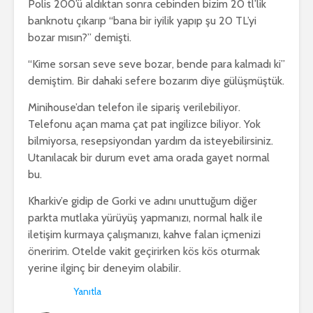
Polis 200’ü aldıktan sonra cebinden bizim 20 tl’lik
banknotu çıkarıp “bana bir iyilik yapıp şu 20 TL’yi
bozar mısın?” demişti.
“Kime sorsan seve seve bozar, bende para kalmadı ki”
demiştim. Bir dahaki sefere bozarım diye gülüşmüştük.
Minihouse’dan telefon ile sipariş verilebiliyor.
Telefonu açan mama çat pat ingilizce biliyor. Yok
bilmiyorsa, resepsiyondan yardım da isteyebilirsiniz.
Utanılacak bir durum evet ama orada gayet normal
bu.
Kharkiv’e gidip de Gorki ve adını unuttuğum diğer
parkta mutlaka yürüyüş yapmanızı, normal halk ile
iletişim kurmaya çalışmanızı, kahve falan içmenizi
öneririm. Otelde vakit geçirirken kös kös oturmak
yerine ilginç bir deneyim olabilir.
Yanıtla