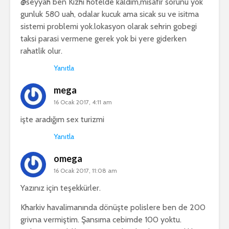
@seyyah ben Kizhi hotelde kaldim,misafir sorunu yok
gunluk 580 uah, odalar kucuk ama sicak su ve isitma
sistemi problemi yok.lokasyon olarak sehrin gobegi
taksi parasi vermene gerek yok bi yere giderken
rahatlik olur.
Yanıtla
mega
16 Ocak 2017, 4:11 am
işte aradığım sex turizmi
Yanıtla
omega
16 Ocak 2017, 11:08 am
Yazınız için teşekkürler.
Kharkiv havalimanında dönüşte polislere ben de 200
grivna vermiştim. Şansıma cebimde 100 yoktu.