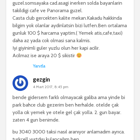
guzel.somsayaka cad.asagi inerken solda bayanlarin
takildigi cafe ve Panorama guzel.
Casta club gercekten kalite mekan.Kakadu hakkinda
bilgim yok olanlar aydinlatsin bizi lutfen.Ben ortalama
gunluk 100 $ harcama yaptim.( Yemek atis,cafe,taxi)
daha az yada cok olmasi sana kalmis.
Iyi giyinimli guler yuzlu olun her kapi acilir.
Acilmaz ise araya 20 $ sikistir
Yanıtla
gezgin
4 Mart 2017, 8:45 pm
bende gidersem farklı olmayacak galiba ama yinde bi
park bahce club gezerim ben herhalde. otelde çak
yolla cık yemek ye otele gel çak yolla. 2. gun bayar.
zaten 4 gun benimde.
bu 3040 3000 taksi nasıl aranıyor anlamadım ayrıca.
turkcell yurtdışı kulancağım ben