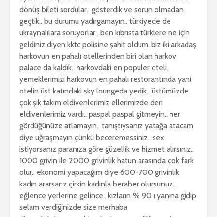
dönüş bileti sordular.. gösterdik ve sorun olmadan
geçtik.. bu durumu yadırgamayın.. türkiyede de
ukraynalılara soruyorlar.. ben kıbrısta türklere ne için
geldiniz diyen kktc polisine şahit oldum..biz iki arkadaş
harkovun en pahalı otellerinden biri olan harkov
palace da kaldık.. harkovdaki en populer oteli..
yemeklerimizi harkovun en pahalı restorantında yani
otelin üst katındaki sky loungeda yedik.. üstümüzde
çok şık takım eldivenlerimiz ellerimizde deri
eldivenlerimiz vardı.. paspal paspal gitmeyin.. her
gördüğünüze atlamayın.. tanıştıysanız yatağa atacam
diye uğraşmayın çünkü beceremessiniz.. sex
istiyorsanız paranıza göre güzellik ve hizmet alırsınız..
1000 grivin ile 2000 grivinlik hatun arasında çok fark
olur.. ekonomi yapacağım diye 600-700 grivinlik
kadın ararsanz çirkin kadınla beraber olursunuz..
eğlence yerlerine gelince.. kızların % 90 ı yanına gidip
selam verdiğinizde size merhaba