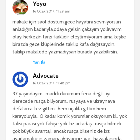
Yoyo
16 Ocak 2017, 11:29 am
makale için saol dostum,gece hayatını sevmiyorsun
anladığım kadarıyla,odaya gelsin çakayım yollıyayım
olayı,herkezin tarzı farklıdır eleştirmiyorum ama keşke
birazda gece klüplerinde takılıp kafa dağıtsaydın.
takılıp makalede yazmadıysan burada yazabilirsin.
Yanıtla
Advocate
16 Ocak 2017, 11:48 pm
37 yaşındayım.. maddi durumum fena değil.. iyi
derecede rusça biliyorum.. rusyaya ve ukraynaya
defalarca kez gittim.. hem uçakla gittim hem
karayoluyla.. O kadar komik yorumlar okuyorum ki.. yok
taksi parası yok fahişe yok kız arkadaş.. rusça bilmek
çok büyük avantaj.. ancak rusça bilseniz de kız
ayarlamak için zamana ihtiyacınız var.. havaalanında