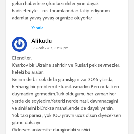
gelsin haberlere çıkar bizimkiler yine dayak
hadiseleriyle ….rus forumlarından takip ediyorum
adamlar yavaş yavaş organize oluyorlar
Yanıtla
Ali kutlu
19 Ocak 2017, 10:37 pm
Efendiler,
Kharkov bir Ukraine sehridir ve Ruslari pek sevmezler,
heleki bu aralar.
Benim de bir cok defa gitmisligim var 2016 yilinda,
herhangi bir problem ile karsilasmadim.Ben orda iken
duymadim gormedim.Turk oldugumu her zaman her
yerde de soyledim.Yeterki nerde nasil davranacagini
ve sinirlarini bil.Yoksa mahallende de dayak yersin.
Yok taxi parasi , yok 100 gravni ucuz olsun diyeceksen
gitme daha iyi
Gidersen universite duragindaki sushici