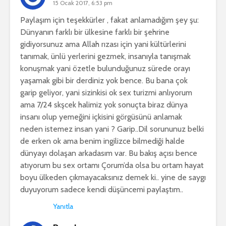
15 Ocak 2017, 6:53 pm
Paylaşım için teşekkürler , fakat anlamadığım şey şu:
Dünyanın farklı bir ülkesine farklı bir şehrine
gidiyorsunuz ama Allah rızası için yani kültürlerini
tanımak, ünlü yerlerini gezmek, insanıyla tanışmak
konuşmak yani özetle bulunduğunuz sürede orayı
yaşamak gibi bir derdiniz yok bence. Bu bana çok
garip geliyor, yani sizinkisi ok sex turizmi anlıyorum
ama 7/24 skşcek halimiz yok sonuçta biraz dünya
insanı olup yemeğini içkisini görgüsünü anlamak
neden istemez insan yani ? Garip..Dil sorununuz belki
de erken ok ama benim ingilizce bilmediği halde
dünyayı dolaşan arkadasım var. Bu bakış açısı bence
atıyorum bu sex ortamı Çorum’da olsa bu ortam hayat
boyu ülkeden çıkmayacaksınız demek ki.. yine de saygı
duyuyorum sadece kendi düşüncemi paylaştım..
Yanıtla