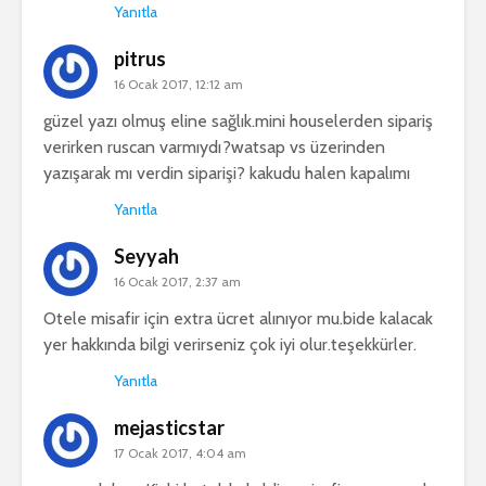
Yanıtla
pitrus
16 Ocak 2017, 12:12 am
güzel yazı olmuş eline sağlık.mini houselerden sipariş
verirken ruscan varmıydı?watsap vs üzerinden
yazışarak mı verdin siparişi? kakudu halen kapalımı
Yanıtla
Seyyah
16 Ocak 2017, 2:37 am
Otele misafir için extra ücret alınıyor mu.bide kalacak
yer hakkında bilgi verirseniz çok iyi olur.teşekkürler.
Yanıtla
mejasticstar
17 Ocak 2017, 4:04 am