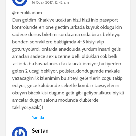
16 Ocak 2017, 12:42 am
@merakliadam
Dun geldim Kharkive.ucaktan hizli hizli inip pasaport
kontrolunde en one gectim ,arkada kuyruk oldugu icin
sadece donus biletimi sordu.ama orda biraz bekleyip
benden sonrakilere baktigimda 4-5 kisiyi alip
goturuyolardi, onlarda anadoluda yurdum insani gelis
amaclari sadece sex uzerine belli olduklari cok belli
.aslinda bu havaalanina fazla ucak inmiyor,turkiyeden
gelen 2 ucagi bekliyor. polisler..dondugumde makale
yazacagim.ilk izlenimim bu siteyi gelenlerin cogu takip
ediyor, gece kulubunde ceketle kombin tavsiyelerini
okuyan bircok kisi dugune gelir gibi geliyor,ulkucu biyikli
amcalar dugun salonu modunda clublerde
takiliyor.yazik:))
Yanıtla
Sertan