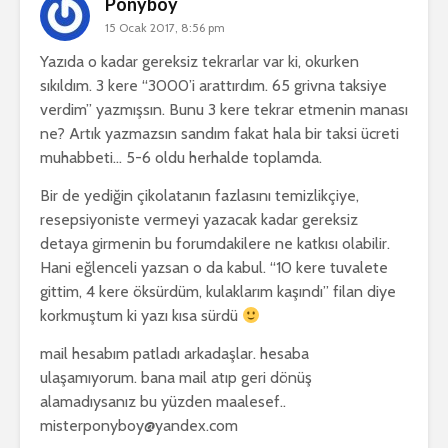
Ponyboy
15 Ocak 2017, 8:56 pm
Yazıda o kadar gereksiz tekrarlar var ki, okurken
sıkıldım. 3 kere “3000’i arattırdım. 65 grivna taksiye
verdim” yazmışsın. Bunu 3 kere tekrar etmenin manası
ne? Artık yazmazsın sandım fakat hala bir taksi ücreti
muhabbeti… 5-6 oldu herhalde toplamda.
Bir de yediğin çikolatanın fazlasını temizlikçiye,
resepsiyoniste vermeyi yazacak kadar gereksiz
detaya girmenin bu forumdakilere ne katkısı olabilir.
Hani eğlenceli yazsan o da kabul. “10 kere tuvalete
gittim, 4 kere öksürdüm, kulaklarım kaşındı” filan diye
korkmuştum ki yazı kısa sürdü
mail hesabım patladı arkadaşlar. hesaba
ulaşamıyorum. bana mail atıp geri dönüş
alamadıysanız bu yüzden maalesef..
misterponyboy@yandex.com