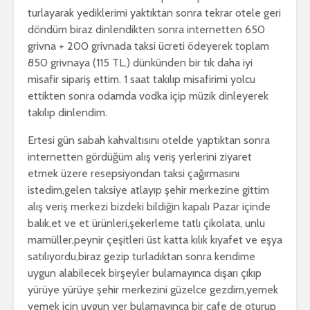
turlayarak yediklerimi yaktıktan sonra tekrar otele geri
döndüm biraz dinlendikten sonra internetten 650
grivna + 200 grivnada taksi ücreti ödeyerek toplam
850 grivnaya (115 TL.) dünkünden bir tık daha iyi
misafir sipariş ettim. 1 saat takılıp misafirimi yolcu
ettikten sonra odamda vodka içip müzik dinleyerek
takılıp dinlendim.
Ertesi gün sabah kahvaltısını otelde yaptıktan sonra
internetten gördüğüm alış veriş yerlerini ziyaret
etmek üzere resepsiyondan taksi çağırmasını
istedim,gelen taksiye atlayıp şehir merkezine gittim
alış veriş merkezi bizdeki bildiğin kapalı Pazar içinde
balık,et ve et ürünleri,şekerleme tatlı çikolata, unlu
mamüller,peynir çeşitleri üst katta kılık kıyafet ve eşya
satılıyordu,biraz gezip turladıktan sonra kendime
uygun alabilecek birşeyler bulamayınca dışarı çıkıp
yürüye yürüye şehir merkezini güzelce gezdim,yemek
yemek için uygun yer bulamayınca bir cafe de oturup