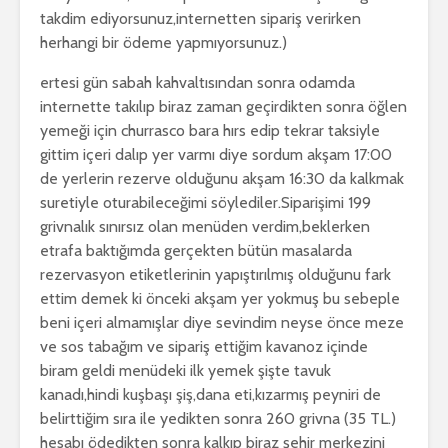
takdim ediyorsunuz,internetten sipariş verirken
herhangi bir ödeme yapmıyorsunuz.)
ertesi gün sabah kahvaltısından sonra odamda
internette takılıp biraz zaman geçirdikten sonra öğlen
yemeği için churrasco bara hırs edip tekrar taksiyle
gittim içeri dalıp yer varmı diye sordum akşam 17:00
de yerlerin rezerve olduğunu akşam 16:30 da kalkmak
suretiyle oturabileceğimi söylediler.Siparişimi 199
grivnalık sınırsız olan menüden verdim,beklerken
etrafa baktığımda gerçekten bütün masalarda
rezervasyon etiketlerinin yapıştırılmış olduğunu fark
ettim demek ki önceki akşam yer yokmuş bu sebeple
beni içeri almamışlar diye sevindim neyse önce meze
ve sos tabağım ve sipariş ettiğim kavanoz içinde
biram geldi menüdeki ilk yemek şişte tavuk
kanadı,hindi kuşbaşı şiş,dana eti,kızarmış peyniri de
belirttiğim sıra ile yedikten sonra 260 grivna (35 TL.)
hesabı ödedikten sonra kalkıp biraz şehir merkezini