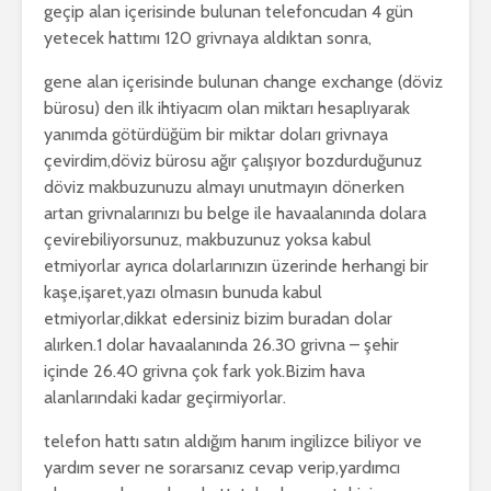
geçip alan içerisinde bulunan telefoncudan 4 gün
yetecek hattımı 120 grivnaya aldıktan sonra,
gene alan içerisinde bulunan change exchange (döviz
bürosu) den ilk ihtiyacım olan miktarı hesaplıyarak
yanımda götürdüğüm bir miktar doları grivnaya
çevirdim,döviz bürosu ağır çalışıyor bozdurduğunuz
döviz makbuzunuzu almayı unutmayın dönerken
artan grivnalarınızı bu belge ile havaalanında dolara
çevirebiliyorsunuz, makbuzunuz yoksa kabul
etmiyorlar ayrıca dolarlarınızın üzerinde herhangi bir
kaşe,işaret,yazı olmasın bunuda kabul
etmiyorlar,dikkat edersiniz bizim buradan dolar
alırken.1 dolar havaalanında 26.30 grivna – şehir
içinde 26.40 grivna çok fark yok.Bizim hava
alanlarındaki kadar geçirmiyorlar.
telefon hattı satın aldığım hanım ingilizce biliyor ve
yardım sever ne sorarsanız cevap verip,yardımcı