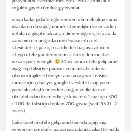
yürüyorlardı. Hanımlar mini etekli,etekli ,kodlular o
soğukta gayet cüretkar giyiniyorlar.
oraya kadar gidipte eğlenmeden dönmek olmaz ama
discolarda da söğüşlenmek istemediğim ve önceden
defalarca gidipte arkadaş edinemediğim için fazla da
zamanım olmadığından mini house internet
sitesinden ilk gün için candy den başlayarak birini
isteyip otele göndermelerini istedim dominostan
pizza sipariş verir gibi
30 dk sonra otele gelip aradı
aşağı inip taksiciye parasını verip misafiri odama
çıkardım ingilizce bilmiyor ama anlaşmak iletişim
kurmak için çabalıyor google translate i açıp yarım
yamalak anlaştık,önceden aldığım vodkadan ve
çikolatalardan ikram edip işe koyulduk 1 saat için 500
+ 200 de taksi için toplam 700 grivna (saati 95 TL. 2
seans)
(taksi ücretini otele gelip aradıklarında aşağı inip
veriyorsunuz,misafin parasınıda odanıza çıkarttığınızda