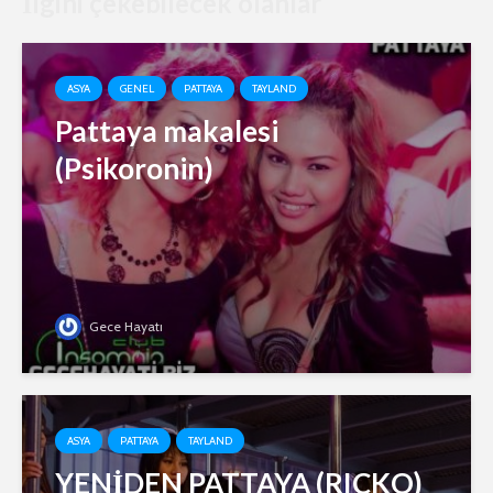
İlgini çekebilecek olanlar
ASYA
GENEL
PATTAYA
TAYLAND
Pattaya makalesi
(Psikoronin)
Gece Hayatı
ASYA
PATTAYA
TAYLAND
YENİDEN PATTAYA (RICKO)