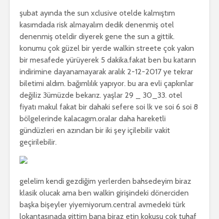
şubat ayında the sun xclusive otelde kalmıştım
kasımdada risk almayalım dedik denenmiş otel
denenmiş oteldir diyerek gene the sun a gittik.
konumu çok güzel bir yerde walkin streete çok yakın
bir mesafede yürüyerek 5 dakika.fakat ben bu katarın
indirimine dayanamayarak aralık 2-12-2017 ye tekrar
biletimi aldım. bağımlılık yapıyor. bu ara evli çapkınlar
değiliz 3ümüzde bekarız. yaşlar 29 _ 30_33. otel
fiyatı makul fakat bir dahaki sefere soi lk ve soi 6 soi 8
bölgelerinde kalacagım.oralar daha hareketli
gündüzleri en azından bir iki şey içilebilir vakit
geçirilebilir.
gelelim kendi gezdiğim yerlerden bahsedeyim biraz
klasik olucak ama ben walkin girişindeki dönerciden
başka bişeyler yiyemiyorum.central avmedeki türk
lokantasınada gittim bana biraz etin kokusu çok tuhaf