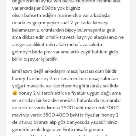
değerlendirin.ayrıca wifi olarak cluplerde insomniada
var arkadaşlar 808de yok bilginiz
olsun.bahsetmediğim marine clup var arkadaşlar
onuda es geçmeyeyim saat 2 ye kadar kimseyi
bulamazsınız. ortmlardan bişey bulamayanlar gelir
ama dikkat edin ortalık travesti kaynıyo alacaksanız ne
aldığınıza dikkat edin allah muhafaza sakata
gelmeyin.birde pier var ama artık zayıf buldum gidip
bir iki bişeyler içilebilir.
ismi lazım değil arkadaşım masaj hastası olan biridir
honey 1 ve honey 2 en tercih edilen masaj salonları
yoğurt masajıda var tabelasında görürsünüz soi lkda
honey 2 yi tercih ettik ve fiyatlar uygun değil ama
en azından bir kez denenebilir. hatunlarda numaralar
ve renkler vardır kırmızı 2500 baht mavi renk 3000
mavi vip vardır 3500 4000 bahttır fiyatlar. honey 2
de oturup biranızı alıp göz banyosuda yapabilirsiniz
genelde uzak dogulu ve hintli misafir gurubu