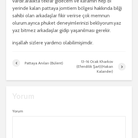
vardır.aralıkta tekrar gidecem ve kafamın hep bi
yerinde kalan pattaya jomtiem bölgesi hakkında bilği
sahibi olan arkadaşlar fikir verirse çok memnun
olurum.ayrıca phuket deneyimlerinizi bekliyorum.yaz
yaz bitmez arkadaşlar gidip yaşanılması gerekir.
inşallah sizlere yardımcı olabilimişimdir.
13-16 Ocak Kharkov
Pattaya Anıları (Bülent)
(Efendilik Şart)(Hakan
Kalander)
Yorum
Yorum