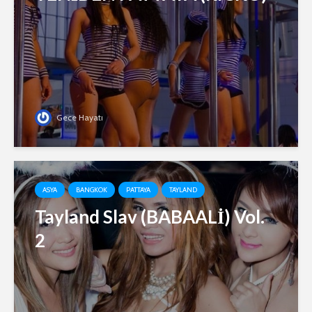
Gece Hayatı
ASYA
BANGKOK
PATTAYA
TAYLAND
Tayland Slav (BABAALİ) Vol.
2