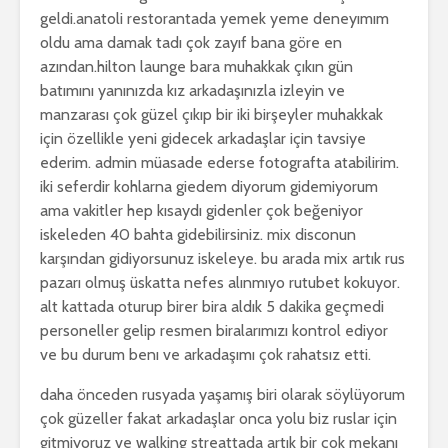
geldi.anatoli restorantada yemek yeme deneyımım
oldu ama damak tadı çok zayıf bana göre en
azından.hilton launge bara muhakkak çıkın gün
batımını yanınızda kız arkadaşınızla izleyin ve
manzarası çok güzel çıkıp bir iki birşeyler muhakkak
için özellikle yeni gidecek arkadaşlar için tavsiye
ederim. admin müasade ederse fotografta atabilirim.
iki seferdir kohlarna giedem diyorum gidemiyorum
ama vakitler hep kısaydı gidenler çok beğeniyor
iskeleden 40 bahta gidebilirsiniz. mix disconun
karşından gidiyorsunuz iskeleye. bu arada mix artık rus
pazarı olmuş üskatta nefes alınmıyo rutubet kokuyor.
alt kattada oturup birer bira aldık 5 dakika geçmedi
personeller gelip resmen biralarımızı kontrol ediyor
ve bu durum benı ve arkadaşımı çok rahatsız etti.
daha önceden rusyada yaşamış biri olarak söylüyorum
çok güzeller fakat arkadaşlar onca yolu biz ruslar için
gitmiyoruz ve walking streattada artık bir çok mekanı