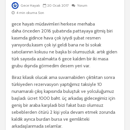
Gece Hayatı
20 Ocak 2017
Yorum
4 min okuma Son
gece hayatı müdavimleri herkese merhaba
daha önceden 2016 şubatında pattayaya gitmiş biri
kasımda gidince hava çok iyiydi şubat resmen
yanıyordu.kasım çok iyi geldi bana ne bi sokak
satıcılarının kokusu ne başka bi olumsuzluk. artık giden
türk sayısıda azalmakta 6 gece kaldım bir iki masa
grubu dışında görmedim desem yeri var.
Biraz kilasik olucak ama suvarnabiden çıktıktan sonra
türkiyeden rezervasyon yaptığımız taksiyle 10
nunamaralı çıkış kapısında buluştuk ve yolculuğumuz
başladı. ücret 1000 baht. üç arkadaş gidecegimiz için
geniş bir araba karşıladı bizi fakat bazı olumsuz
sebeblerden ötürü 2 kişi yola devam etmek zorunda
kaldık ayrıca burdan bursa ve gemlikteki
arkadaşlarımada selamlar.