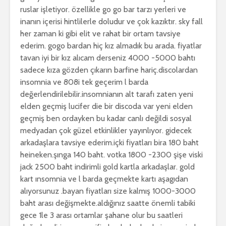
ruslar işletiyor. özellikle go go bar tarzı yerleri ve
inanın içerisi hintlilerle doludur ve çok kazıktır. sky fall
her zaman ki gibi elit ve rahat bir ortam tavsiye
ederim. gogo bardan hiç kız almadık bu arada. fiyatlar
tavan iyi bir kız alıcam derseniz 4000 -5000 bahtı
sadece kıza gözden çıkarın barfine hariç.discolardan
insomnia ve 808i tek geçerim l barda
değerlendirilebilir.insomnianın alt tarafı zaten yeni
elden geçmiş lucifer die bir discoda var yeni elden
geçmiş ben ordayken bu kadar canlı değildi sosyal
medyadan çok güzel etkinlikler yayınlıyor. gidecek
arkadaşlara tavsiye ederim.içki fiyatları bira 180 baht
heineken.şınga 140 baht. votka 1800 -2300 şişe viski
jack 2500 baht indirimli gold kartla arkadaşlar. gold
kart ınsomnia ve l barda geçmekte kartı aşagıdan
alıyorsunuz .bayan fiyatları size kalmış 1000-3000
baht arası değişmekte.aldığınız saatte önemli tabiki
gece 1le 3 arası ortamlar şahane olur bu saatleri