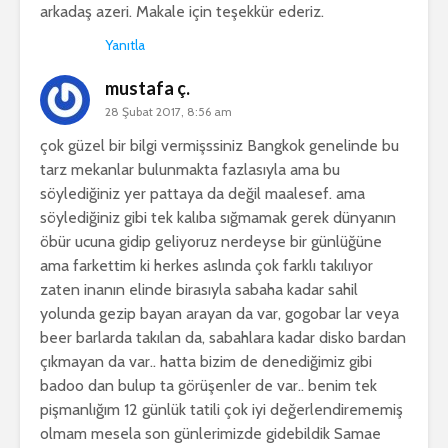
arkadaş azeri. Makale için teşekkür ederiz.
Yanıtla
mustafa ç.
28 Şubat 2017, 8:56 am
çok güzel bir bilgi vermişssiniz Bangkok genelinde bu
tarz mekanlar bulunmakta fazlasıyla ama bu
söylediğiniz yer pattaya da değil maalesef. ama
söylediğiniz gibi tek kalıba sığmamak gerek dünyanın
öbür ucuna gidip geliyoruz nerdeyse bir günlüğüne
ama farkettim ki herkes aslında çok farklı takılıyor
zaten inanın elinde birasıyla sabaha kadar sahil
yolunda gezip bayan arayan da var, gogobar lar veya
beer barlarda takılan da, sabahlara kadar disko bardan
çıkmayan da var.. hatta bizim de denediğimiz gibi
badoo dan bulup ta görüşenler de var.. benim tek
pişmanlığım 12 günlük tatili çok iyi değerlendirememiş
olmam mesela son günlerimizde gidebildik Samae