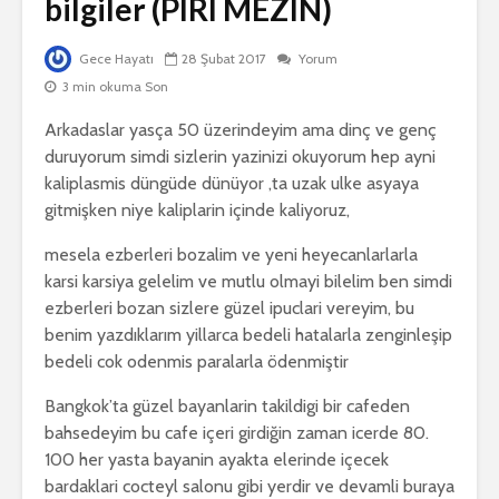
bilgiler (PIRI MEZIN)
Gece Hayatı
28 Şubat 2017
Yorum
3 min okuma Son
Arkadaslar yasça 50 üzerindeyim ama dinç ve genç
duruyorum simdi sizlerin yazinizi okuyorum hep ayni
kaliplasmis düngüde dünüyor ,ta uzak ulke asyaya
gitmişken niye kaliplarin içinde kaliyoruz,
mesela ezberleri bozalim ve yeni heyecanlarlarla
karsi karsiya gelelim ve mutlu olmayi bilelim ben simdi
ezberleri bozan sizlere güzel ipuclari vereyim, bu
benim yazdıklarım yillarca bedeli hatalarla zenginleşip
bedeli cok odenmis paralarla ödenmiştir
Bangkok’ta güzel bayanlarin takildigi bir cafeden
bahsedeyim bu cafe içeri girdiğin zaman icerde 80.
100 her yasta bayanin ayakta elerinde içecek
bardaklari cocteyl salonu gibi yerdir ve devamli buraya