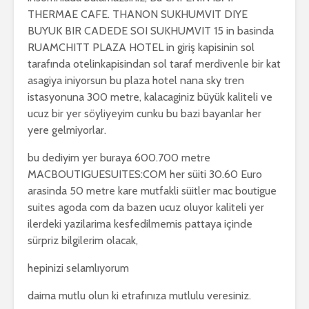
THERMAE CAFE. THANON SUKHUMVIT DIYE
BUYUK BIR CADEDE SOI SUKHUMVIT 15 in basinda
RUAMCHITT PLAZA HOTEL in giriş kapisinin sol
tarafında otelinkapisindan sol taraf merdivenle bir kat
asagiya iniyorsun bu plaza hotel nana sky tren
istasyonuna 300 metre, kalacaginiz büyük kaliteli ve
ucuz bir yer söyliyeyim cunku bu bazi bayanlar her
yere gelmiyorlar.
bu dediyim yer buraya 600.700 metre
MACBOUTIGUESUITES:COM her süiti 30.60 Euro
arasinda 50 metre kare mutfakli süitler mac boutigue
suites agoda com da bazen ucuz oluyor kaliteli yer
ilerdeki yazilarima kesfedilmemis pattaya içinde
sürpriz bilgilerim olacak,
hepinizi selamlıyorum
daima mutlu olun ki etrafınıza mutlulu veresiniz.