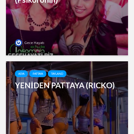
Gece Hayatı
ASYA
PATTAYA
TAYLAND
YENİDEN PATTAYA (RICKO)