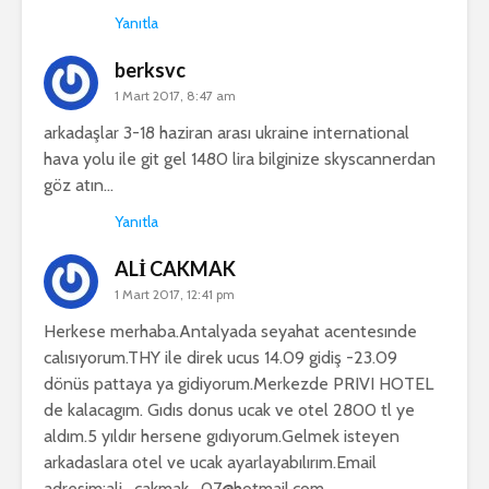
Yanıtla
berksvc
1 Mart 2017, 8:47 am
arkadaşlar 3-18 haziran arası ukraine international
hava yolu ile git gel 1480 lira bilginize skyscannerdan
göz atın…
Yanıtla
ALİ CAKMAK
1 Mart 2017, 12:41 pm
Herkese merhaba.Antalyada seyahat acentesınde
calısıyorum.THY ile direk ucus 14.09 gidiş -23.09
dönüs pattaya ya gidiyorum.Merkezde PRIVI HOTEL
de kalacagım. Gıdıs donus ucak ve otel 2800 tl ye
aldım.5 yıldır hersene gıdıyorum.Gelmek isteyen
arkadaslara otel ve ucak ayarlayabılırım.Email
adresim:ali_cakmak_07@hotmail.com