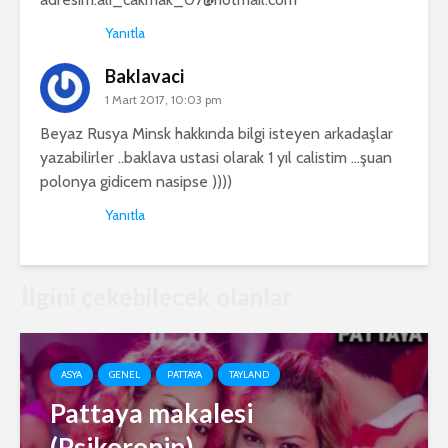
Yanıtla
Baklavaci
1 Mart 2017, 10:03 pm
Beyaz Rusya Minsk hakkında bilgi isteyen arkadaşlar
yazabilirler ..baklava ustasi olarak 1 yıl calistim …şuan
polonya gidicem nasipse ))))
Yanıtla
İlgini çekebilecek olanlar
ASYA
GENEL
PATTAYA
TAYLAND
Pattaya makalesi
(Psikoronin)