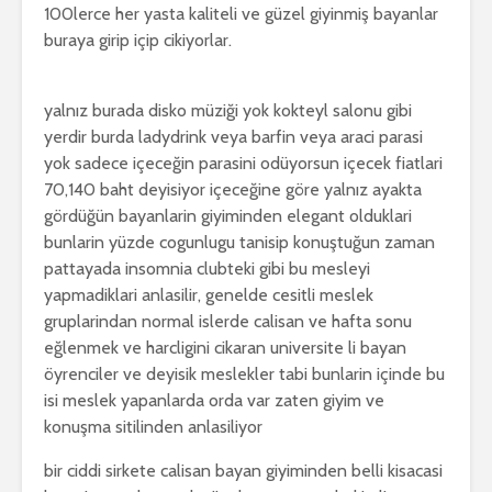
100lerce her yasta kaliteli ve güzel giyinmiş bayanlar
buraya girip içip cikiyorlar.
yalnız burada disko müziği yok kokteyl salonu gibi
yerdir burda ladydrink veya barfin veya araci parasi
yok sadece içeceğin parasini odüyorsun içecek fiatlari
70,140 baht deyisiyor içeceğine göre yalnız ayakta
gördüğün bayanlarin giyiminden elegant olduklari
bunlarin yüzde cogunlugu tanisip konuştuğun zaman
pattayada insomnia clubteki gibi bu mesleyi
yapmadiklari anlasilir, genelde cesitli meslek
gruplarindan normal islerde calisan ve hafta sonu
eğlenmek ve harcligini cikaran universite li bayan
öyrenciler ve deyisik meslekler tabi bunlarin içinde bu
isi meslek yapanlarda orda var zaten giyim ve
konuşma sitilinden anlasiliyor
bir ciddi sirkete calisan bayan giyiminden belli kisacasi