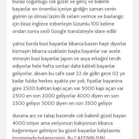
burasi cogunlugu cok güzel ve genç ve bakimli
bayanlar en önemlisi içeriye girdiğin zaman senin
giyimin iyi olmasi lazim ilk selam verince ve baslangic
için biraz inglizce ezberleyin lüzumlu 100 kelime
ondan sonra sesli Google translateyle idare edilir
yalnız burda bazi bayanlar kibarca bazen hayir diyorlar
kizmayin kibarca uzaklasin başka bayanlar var acele
etmeyin bazi bayanlar japon ve asya erkeğini tercih
ediyorlar hele hafta sonlari daha kaliteli bayanlar
geliyorlar, aksam bu cafe saat 22 de gidin gece 02 ye
kadar fuldur herkes ayakta yer yok, fiyatlar bayanina
güre 2500 bahtan kapi açan var 5000 kapi açan var
2500 en son 2000 geliyorlar 4000 diyen en son
2500 geliyor 5000 diyen en son 3500 geliyor
duruma arz ve talep bazende cok bakimli güzel bayan
4000 istiyor ama veriyorsun bakıyorsun kibarca
beğenmiyor gelmiyor bu güzel bayanlar kaliplasmis
insomniada bulamazsiniz, Bu CAFENIN ISMI