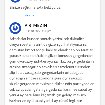
Elinize sağlık merakla bekliyoruz
Yanıtla
PIRI MEZIN
18 Mart 2017, 6:41 pm
Arkadaslar bundan sonraki yazimi cok dikkatlice
okuyun,seytan ayrintida gizleniyor,hatirliyorsaniz
demiştim biz ortadogu halklari olarak hep on taraflari
gururuz ,arka taraftaki İngilizce konuşan gergedanlari
gurmuyoruz,oynadiklari oyunlari ,biz bu gergedanlarin
arasina sizacagiz en sevdikleri azizelerini elerinden
alip kutsayacagiz,siz gergedanlarin ortadoguda
oynadiginiz fitne satrancina güre oynayacagiz
sizinle.gergedan mevsimine dikkat edin pattayada en
cok avrupadan gelen gergedanlar,kasim ve subat ayi
yani 4 ay paralilarin kaçamak için geldiyi mevsim
haziran ve eylül arasi yani 4 ay çünkü İngilizce