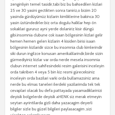
zenginliyin temel tasidir,tabi biz bu bahsedilen kizlari
25 ve 30 yasini gectikten sonra taniriz,o bizim 20
yasinda gürdüyümüz kizlarin kimliklerine bakinca 30
yasin üstündedirler.biz orta dogulu halklar hep ön
sokaklari gururuz ayni yerde dolaniriz kisir düngü
gibi.insomnia clubune cok isaan bölgesinin kizlari gelir
hemen hemen gelen kizlarin 4 kisiden birisi isaan
bölgesinin kizlaridir sizce bu insomnia club kimlerindir
siki durun ingilzce konusan amerikalilarindir,birde sizin
gürmediyiniz kizlar var orda nerde mesela insomnia
clubun internet sahifesindeki resim galerisini inceleyin
orda takriben 4 veya 5 bin kiz resmi güreceksiniz
inceleyin orda bazilari varki orda bullamazsiniz ama
nerde bu elmas taneleri ilerdeki yazilarimda tek tek
cevaplari olacak bu defa pattayada yasamadiklarinizi
deyisik bolgelerde deyisik aHENK siz merak etmeyin
seytan ayrintilarda gizli daha yazacagim deyerli
bilgiler sizle bu güzel bilgileri paylasacagim ,sizi