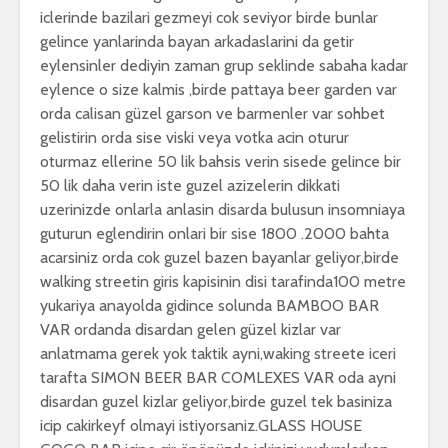
iclerinde bazilari gezmeyi cok seviyor birde bunlar
gelince yanlarinda bayan arkadaslarini da getir
eylensinler dediyin zaman grup seklinde sabaha kadar
eylence o size kalmis ,birde pattaya beer garden var
orda calisan güzel garson ve barmenler var sohbet
gelistirin orda sise viski veya votka acin oturur
oturmaz ellerine 50 lik bahsis verin sisede gelince bir
50 lik daha verin iste guzel azizelerin dikkati
uzerinizde onlarla anlasin disarda bulusun insomniaya
guturun eglendirin onlari bir sise 1800 .2000 bahta
acarsiniz orda cok guzel bazen bayanlar geliyor,birde
walking streetin giris kapisinin disi tarafinda100 metre
yukariya anayolda gidince solunda BAMBOO BAR
VAR ordanda disardan gelen güzel kizlar var
anlatmama gerek yok taktik ayni,waking streete iceri
tarafta SIMON BEER BAR COMLEXES VAR oda ayni
disardan guzel kizlar geliyor,birde guzel tek basiniza
icip cakirkeyf olmayi istiyorsaniz.GLASS HOUSE