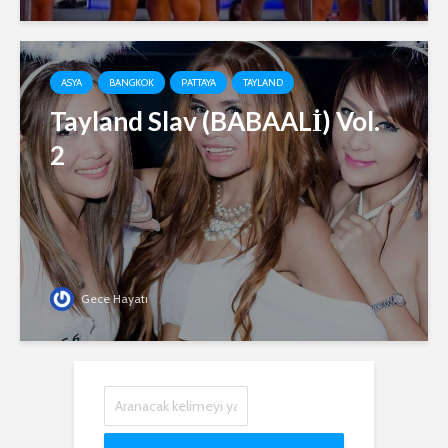
ASYA
BANGKOK
PATTAYA
TAYLAND
Tayland Slav (BABAALİ) Vol.
2
Gece Hayatı