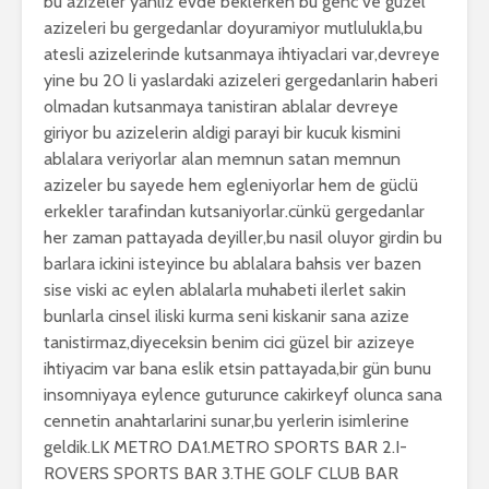
bu azizeler yanliz evde beklerken bu genc ve guzel
azizeleri bu gergedanlar doyuramiyor mutlulukla,bu
atesli azizelerinde kutsanmaya ihtiyaclari var,devreye
yine bu 20 li yaslardaki azizeleri gergedanlarin haberi
olmadan kutsanmaya tanistiran ablalar devreye
giriyor bu azizelerin aldigi parayi bir kucuk kismini
ablalara veriyorlar alan memnun satan memnun
azizeler bu sayede hem egleniyorlar hem de güclü
erkekler tarafindan kutsaniyorlar.cünkü gergedanlar
her zaman pattayada deyiller,bu nasil oluyor girdin bu
barlara ickini isteyince bu ablalara bahsis ver bazen
sise viski ac eylen ablalarla muhabeti ilerlet sakin
bunlarla cinsel iliski kurma seni kiskanir sana azize
tanistirmaz,diyeceksin benim cici güzel bir azizeye
ihtiyacim var bana eslik etsin pattayada,bir gün bunu
insomniyaya eylence guturunce cakirkeyf olunca sana
cennetin anahtarlarini sunar,bu yerlerin isimlerine
geldik.LK METRO DA1.METRO SPORTS BAR 2.I-
ROVERS SPORTS BAR 3.THE GOLF CLUB BAR