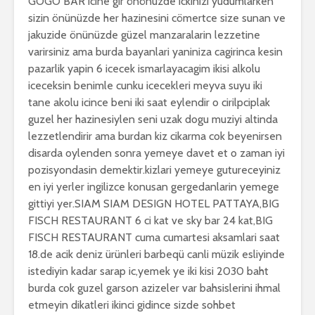
GOGO BAR icine gir önönüzde ickinizi yudumlarken
sizin önünüzde her hazinesini cömertce size sunan ve
jakuzide önünüzde güzel manzaralarin lezzetine
varirsiniz ama burda bayanlari yaniniza cagirinca kesin
pazarlik yapin 6 icecek ismarlayacagim ikisi alkolu
iceceksin benimle cunku icecekleri meyva suyu iki
tane akolu icince beni iki saat eylendir o cirilpciplak
guzel her hazinesiylen seni uzak dogu muziyi altinda
lezzetlendirir ama burdan kiz cikarma cok beyenirsen
disarda oylenden sonra yemeye davet et o zaman iyi
pozisyondasin demektir.kizlari yemeye gutureceyiniz
en iyi yerler ingilizce konusan gergedanlarin yemege
gittiyi yer.SIAM SIAM DESIGN HOTEL PATTAYA,BIG
FISCH RESTAURANT 6 ci kat ve sky bar 24 kat,BIG
FISCH RESTAURANT cuma cumartesi aksamlari saat
18.de acik deniz ürünleri barbeqü canli müzik esliyinde
istediyin kadar sarap ic,yemek ye iki kisi 2030 baht
burda cok guzel garson azizeler var bahsislerini ihmal
etmeyin dikatleri ikinci gidince sizde sohbet