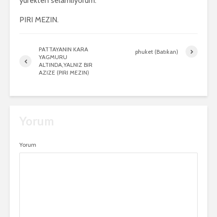
yürekten selamliyorum.
PIRI MEZIN.
PATTAYANIN KARA
phuket (Batıkan)
YAGMURU
ALTINDA,YALNIZ BIR
AZIZE (PIRI MEZIN)
Yorum
Yorum