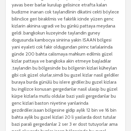
yavas beer barlar kurulup gelisince etrafta kalan
budizme inanan cok taylandlinin dikatini cekti böylece
bilinclice geri birakilmis ve fakirlik icinde yüzen genc
kizlarin akinina ugradi ve bu günkü pattaya meydana
geldi .bangkokun kuzeyinde taylandin guney
dogusunda kambocya sinirina yakin ISAAN bölgesi
yani eyaleti cok fakir oldugundan pirinc tarlalarinda
günde 200 bahta calismaya mahkum edilmis güzel
kizlar pattaya ve bangkoka akin etmeye başladılar
,taylandin bu bölgesinde bu bölgenin kizlari küheylan
gibi cok güzel olurlar,simdi bu guzel kizlar nasil geldiler
buraya burda günülü bu islere girdiler,bu guzel kizlara
bu ingilizce konusan gergedanlar nasil ulasip bu güzel
kürpe kizlarla mutlu oldular bazi yasli gergedanlar bu
genc kizlari baston niyetine yanlarinda
gezdirdiler,isaan bölgesine gidip aylik 12 bin ve 16 bin
bahta aylik bu guzel kizlari 20 li yaslarda dost tutular
bazi parali gergedanlar 2 ser 3 er dost tutuyorlar ama