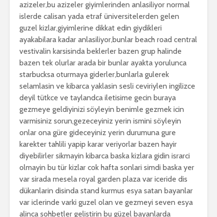
azizeler,bu azizeler giyimlerinden anlasiliyor normal
islerde calisan yada etraf üniversitelerden gelen
guzel kizlar,giyimlerine dikkat edin giydikleri
ayakabilara kadar anlasiliyor,bunlar beach road central
vestivalin karsisinda beklerler bazen grup halinde
bazen tek olurlar arada bir bunlar ayakta yorulunca
starbucksa oturmaya giderler,bunlarla gulerek
selamlasin ve kibarca yaklasin sesli ceviriylen ingilizce
deyil tütkce ve taylandca iletisime gecin buraya
gezmeye geldiyinizi söyleyin benimle gezmek icin
varmisiniz sorun,gezeceyiniz yerin ismini söyleyin
onlar ona güre gideceyiniz yerin durumuna gure
karekter tahlili yapip karar veriyorlar bazen hayir
diyebilirler sikmayin kibarca baska kizlara gidin israrci
olmayin bu tür kizlar cok hafta sonlari simdi baska yer
var sirada mesela royal garden plaza var iceride dis
dükanlarin disinda stand kurmus esya satan bayanlar
var iclerinde varki guzel olan ve gezmeyi seven esya
alinca sohbetler gelistirin bu güzel bayanlarda