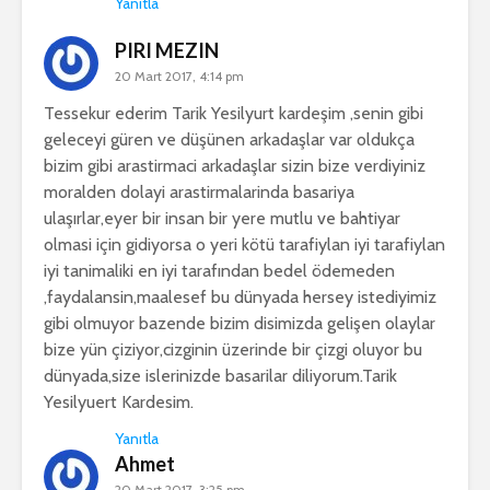
Yanıtla
PIRI MEZIN
20 Mart 2017, 4:14 pm
Tessekur ederim Tarik Yesilyurt kardeşim ,senin gibi
geleceyi güren ve düşünen arkadaşlar var oldukça
bizim gibi arastirmaci arkadaşlar sizin bize verdiyiniz
moralden dolayi arastirmalarinda basariya
ulaşırlar,eyer bir insan bir yere mutlu ve bahtiyar
olmasi için gidiyorsa o yeri kötü tarafiylan iyi tarafiylan
iyi tanimaliki en iyi tarafından bedel ödemeden
,faydalansin,maalesef bu dünyada hersey istediyimiz
gibi olmuyor bazende bizim disimizda gelişen olaylar
bize yün çiziyor,cizginin üzerinde bir çizgi oluyor bu
dünyada,size islerinizde basarilar diliyorum.Tarik
Yesilyuert Kardesim.
Yanıtla
Ahmet
20 Mart 2017, 3:25 pm