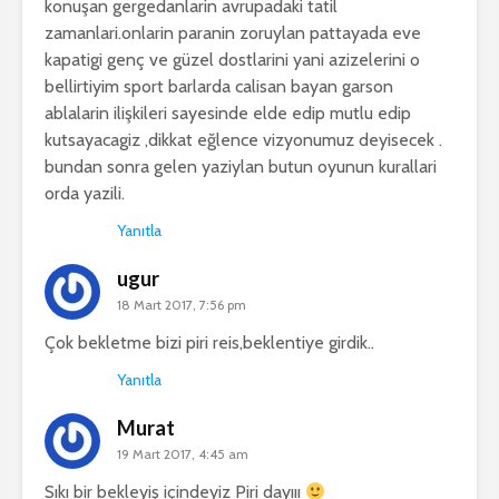
konuşan gergedanlarin avrupadaki tatil
zamanlari.onlarin paranin zoruylan pattayada eve
kapatigi genç ve güzel dostlarini yani azizelerini o
bellirtiyim sport barlarda calisan bayan garson
ablalarin ilişkileri sayesinde elde edip mutlu edip
kutsayacagiz ,dikkat eğlence vizyonumuz deyisecek .
bundan sonra gelen yaziylan butun oyunun kurallari
orda yazili.
Yanıtla
ugur
18 Mart 2017, 7:56 pm
Çok bekletme bizi piri reis,beklentiye girdik..
Yanıtla
Murat
19 Mart 2017, 4:45 am
Sıkı bir bekleyiş içindeyiz Piri dayııı