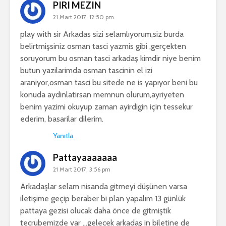
PIRI MEZIN
21 Mart 2017, 12:50 pm
play with sir Arkadas sizi selamlıyorum,siz burda
belirtmişsiniz osman tasci yazmis gibi ,gerçekten
soruyorum bu osman tasci arkadaş kimdir niye benim
butun yazilarimda osman tascinin el izi
araniyor,osman tasci bu sitede ne is yapıyor beni bu
konuda aydinlatirsan memnun olurum,ayriyeten
benim yazimi okuyup zaman ayirdigin için tessekur
ederim, basarilar dilerim.
Yanıtla
Pattayaaaaaaa
21 Mart 2017, 3:56 pm
Arkadaşlar selam nisanda gitmeyi düşünen varsa
iletişime geçip beraber bi plan yapalım 13 günlük
pattaya gezisi olucak daha önce de gitmiştik
tecrubemizde var …gelecek arkadaş in biletine de