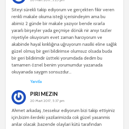
Siteyi sürekli takip ediyorum ve gerçekten fikir veren
renkli makale okuma isteği içerisindeyim ama bu
abimiz 2 günde bir makale yazıyor bende ısrarla
yararlı birşeyler yada geçmişe dönük nir anıyı tazler
niyetiyle okuyorum evet zaman harcıyorum ve
akabinde hayal kırıklığına uğruyorum nasılki eline sağlık
güzel olmuş bir geri bildirimse olumsuz olsada buda
bir geri bildirimdir üstteki yorumdada dedim bu
tamamen öznel benim yorumumdur yazanada
okuyanada saygım sonsuzdur…
Yanıtla
PIRI MEZIN
20 Mart 2017, 5:37 pm
Ahmet arkadaş ,tessekur ediyorum bizi takip ettiyiniz
için,bizim ilerdeki yazilarimizda cok güzel yasanmis
anilar olacak ,bazende olaylari kütü tarafından