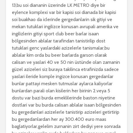
13,bu soi diananin üzerinde LK METRO diye bir
eylence komplexi var bir kapisi soi dianada bir kapisi
soi buakhao da iclerinde gergedanlarin sik gitiyi ve
mekan tutuklari ingilizce konusan avrupali amerika ve
ingilizlerin gitiyi sport club beer barlar isaan
bölgesinden ablalar tarafindan tanistirilip dost
tutuklari genc yaslardaki azizelerle tanismalar,bu
ablalar kim orda bu beer barlarda garson olarak
calisan ve yaslari 40 ve 50 nin üstünde olan zamanin
güzel azizeleri siz buraya takilinca etrafinizda sadece
yaslari ileride komple ingizce konusan gergedanlar
bunlar pattayi mesken tutmuslar aylarca kaliyorlar
bunlardan parali olan kisilerin her birinin 2.veya 5
dostu var bazi burda emeklilerinde baston niyetine
dostlari var bu burda calisan ablalar isaan bölgesinden
bu gergedanlari azizelerle tanistirip azizeleri getirtirip
bu gergedanlardan her ay 300.400 euro maas
baglatiyorlar,gelelim zurnanin zirt dediyi yere sonrada