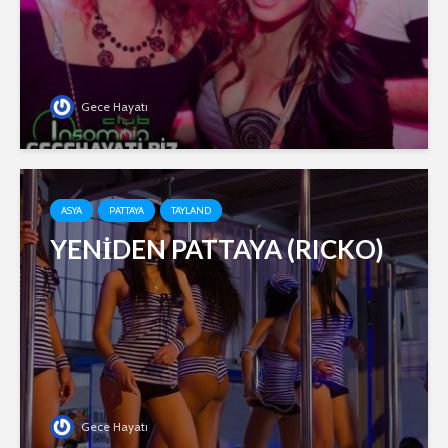
Gece Hayatı
ASYA
PATTAYA
TAYLAND
YENİDEN PATTAYA (RICKO)
Gece Hayatı