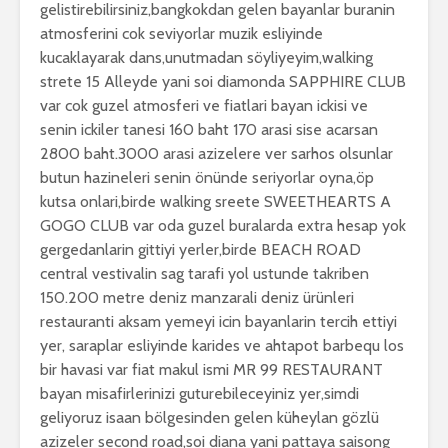
gelistirebilirsiniz,bangkokdan gelen bayanlar buranin
atmosferini cok seviyorlar muzik esliyinde
kucaklayarak dans,unutmadan söyliyeyim,walking
strete 15 Alleyde yani soi diamonda SAPPHIRE CLUB
var cok guzel atmosferi ve fiatlari bayan ickisi ve
senin ickiler tanesi 160 baht 170 arasi sise acarsan
2800 baht.3000 arasi azizelere ver sarhos olsunlar
butun hazineleri senin önünde seriyorlar oyna,öp
kutsa onlari,birde walking sreete SWEETHEARTS A
GOGO CLUB var oda guzel buralarda extra hesap yok
gergedanlarin gittiyi yerler,birde BEACH ROAD
central vestivalin sag tarafi yol ustunde takriben
150.200 metre deniz manzarali deniz ürünleri
restauranti aksam yemeyi icin bayanlarin tercih ettiyi
yer, saraplar esliyinde karides ve ahtapot barbequ los
bir havasi var fiat makul ismi MR 99 RESTAURANT
bayan misafirlerinizi guturebileceyiniz yer,simdi
geliyoruz isaan bölgesinden gelen küheylan gözlü
azizeler second road,soi diana yani pattaya saisong