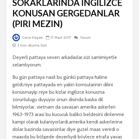
SOKAKLARINDA INGILIZCE
KONUSAN GERGEDANLAR
(PIRI MEZIN)
Gece Hayatı
17 Mart 2017
Yorum
3 min okuma Son
Deyerli pattaya seven arkadaslar,sizi samimiyetle
selamlıyorum.
Bu gün pattaya nasil bu günkü pattaya haline
geldi,niye pattayada en yakin komsularinin dilini
konusmayip niye bu kizlar ingilizce konusma
zorunlulugu duyuyor onun disinda baska dil
bilmiyorlar, vietnam da savasan amerika askerleri
1963-1973 arasi bu kucucuk balikci beldesini dinlenme
kampi olarak kulaniyorlardi,amerika kendi askerlerine
dolar bazinda savassinlar diye guzel maas verirdi o
maasda bu bölgede deyerliydi böylece etrafa yavas