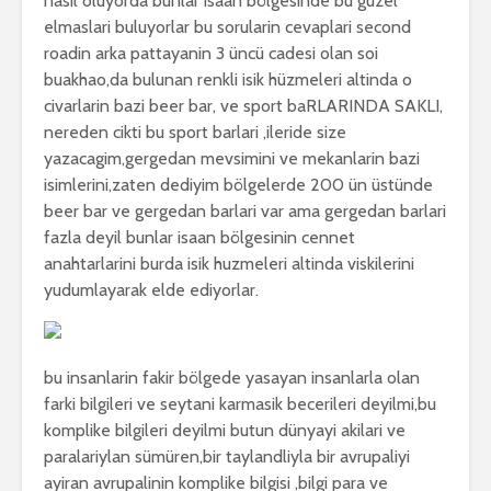
nasil oluyorda bunlar isaan bölgesinde bu guzel
elmaslari buluyorlar bu sorularin cevaplari second
roadin arka pattayanin 3 üncü cadesi olan soi
buakhao,da bulunan renkli isik hüzmeleri altinda o
civarlarin bazi beer bar, ve sport baRLARINDA SAKLI,
nereden cikti bu sport barlari ,ileride size
yazacagim,gergedan mevsimini ve mekanlarin bazi
isimlerini,zaten dediyim bölgelerde 200 ün üstünde
beer bar ve gergedan barlari var ama gergedan barlari
fazla deyil bunlar isaan bölgesinin cennet
anahtarlarini burda isik huzmeleri altinda viskilerini
yudumlayarak elde ediyorlar.
bu insanlarin fakir bölgede yasayan insanlarla olan
farki bilgileri ve seytani karmasik becerileri deyilmi,bu
komplike bilgileri deyilmi butun dünyayi akilari ve
paralariylan sümüren,bir taylandliyla bir avrupaliyi
ayiran avrupalinin komplike bilgisi ,bilgi para ve