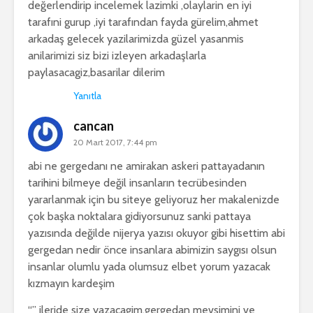
değerlendirip incelemek lazimki ,olaylarin en iyi
tarafıni gurup ,iyi tarafından fayda gürelim,ahmet
arkadaş gelecek yazilarimizda güzel yasanmis
anilarimizi siz bizi izleyen arkadaşlarla
paylasacagiz,basarilar dilerim
Yanıtla
cancan
20 Mart 2017, 7:44 pm
abi ne gergedanı ne amirakan askeri pattayadanın
tarihini bilmeye değil insanların tecrübesinden
yararlanmak için bu siteye geliyoruz her makalenizde
çok başka noktalara gidiyorsunuz sanki pattaya
yazısında değilde nijerya yazısı okuyor gibi hisettim abi
gergedan nedir önce insanlara abimizin saygısı olsun
insanlar olumlu yada olumsuz elbet yorum yazacak
kızmayın kardeşim
“” ileride size yazacagim,gergedan mevsimini ve