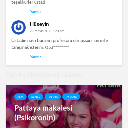
teşekkürler üstad
Yanıtla
Hüseyin
29 Mayıs 2021, 1:24 pm
Üstadım sen buranın profesörü olmuşsun, seninle
tanışmak isterim. 053********
Yanıtla
İlgini çekebilecek olanlar
ASYA
GENEL
PATTAYA
TAYLAND
Pattaya makalesi
(Psikoronin)