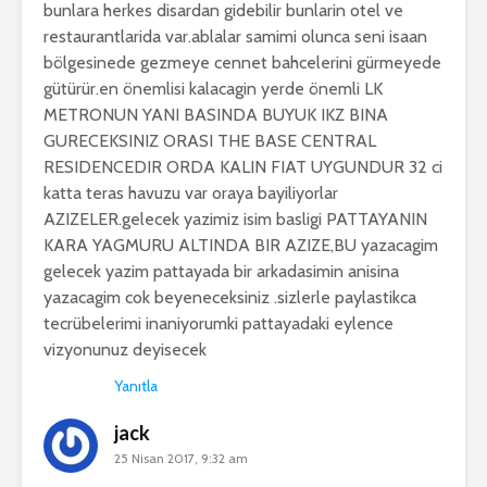
bunlara herkes disardan gidebilir bunlarin otel ve
restaurantlarida var.ablalar samimi olunca seni isaan
bölgesinede gezmeye cennet bahcelerini gürmeyede
gütürür.en önemlisi kalacagin yerde önemli LK
METRONUN YANI BASINDA BUYUK IKZ BINA
GURECEKSINIZ ORASI THE BASE CENTRAL
RESIDENCEDIR ORDA KALIN FIAT UYGUNDUR 32 ci
katta teras havuzu var oraya bayiliyorlar
AZIZELER.gelecek yazimiz isim basligi PATTAYANIN
KARA YAGMURU ALTINDA BIR AZIZE,BU yazacagim
gelecek yazim pattayada bir arkadasimin anisina
yazacagim cok beyeneceksiniz .sizlerle paylastikca
tecrübelerimi inaniyorumki pattayadaki eylence
vizyonunuz deyisecek
Yanıtla
jack
25 Nisan 2017, 9:32 am