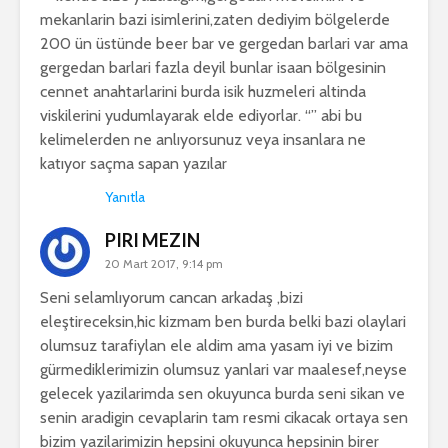
mekanlarin bazi isimlerini,zaten dediyim bölgelerde
200 ün üstünde beer bar ve gergedan barlari var ama
gergedan barlari fazla deyil bunlar isaan bölgesinin
cennet anahtarlarini burda isik huzmeleri altinda
viskilerini yudumlayarak elde ediyorlar. “” abi bu
kelimelerden ne anlıyorsunuz veya insanlara ne
katıyor saçma sapan yazılar
Yanıtla
PIRI MEZIN
20 Mart 2017, 9:14 pm
Seni selamlıyorum cancan arkadaş ,bizi
eleştireceksin,hic kizmam ben burda belki bazi olaylari
olumsuz tarafiylan ele aldim ama yasam iyi ve bizim
gürmediklerimizin olumsuz yanlari var maalesef,neyse
gelecek yazilarimda sen okuyunca burda seni sikan ve
senin aradigin cevaplarin tam resmi cikacak ortaya sen
bizim yazilarimizin hepsini okuyunca hepsinin birer