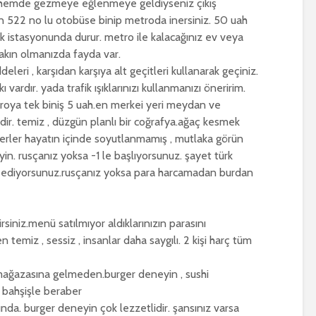
a hemde gezmeye eğlenmeye geldiyseniz çıkış
n 522 no lu otobüse binip metroda inersiniz. 50 uah
k istasyonunda durur. metro ile kalacağınız ev veya
akın olmanızda fayda var.
deleri , karşıdan karşıya alt geçitleri kullanarak geçiniz.
vardır. yada trafik ışıklarınızı kullanmanızı öneririm.
roya tek biniş 5 uah.en merkei yeri meydan ve
ir. temiz , düzgün planlı bir coğrafya.ağaç kesmek
 eserler hayatın içinde soyutlanmamış , mutlaka görün
in. rusçanız yoksa -1 le başlıyorsunuz. şayet türk
 ediyorsunuz.rusçanız yoksa para harcamadan burdan
siniz.menü satılmıyor aldıklarınızın parasını
 temiz , sessiz , insanlar daha saygılı. 2 kişi harç tüm
mağazasına gelmeden.burger deneyin , sushi
 bahşişle beraber
tında. burger deneyin çok lezzetlidir. şansınız varsa