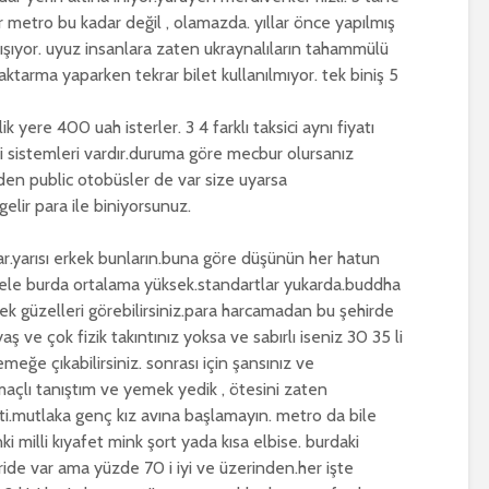
.bir metro bu kadar değil , olamazda. yıllar önce yapılmış
lışıyor. uyuz insanlara zaten ukraynalıların tahammülü
.aktarma yaparken tekrar bilet kullanılmıyor. tek biniş 5
k yere 400 uah isterler. 3 4 farklı taksici aynı fiyatı
ksi sistemleri vardır.duruma göre mecbur olursanız
eden public otobüsler de var size uyarsa
z gelir para ile biniyorsunuz.
var.yarısı erkek bunların.buna göre düşünün her hatun
sele burda ortalama yüksek.standartlar yukarda.buddha
çek güzelleri görebilirsiniz.para harcamadan bu şehirde
ş ve çok fizik takıntınız yoksa ve sabırlı iseniz 30 35 li
meğe çıkabilirsiniz. sonrası için şansınız ve
çlı tanıştım ve yemek yedik , ötesini zaten
i.mutlaka genç kız avına başlamayın. metro da bile
nki milli kıyafet mink şort yada kısa elbise. burdaki
de var ama yüzde 70 i iyi ve üzerinden.her işte