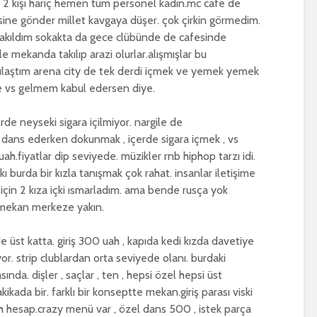
im 2 kişi hariç hemen tüm personel kadın.mc cafe de
risine gönder millet kavgaya düşer. çok çirkin görmedim.
akıldım sokakta da gece clübünde de cafesinde
e mekanda takılıp arazi olurlar.alışmışlar bu
rşılaştım arena city de tek derdi içmek ve yemek yemek
le vs gelmem kabul edersen diye.
rde neyseki sigara içilmiyor. nargile de
zlar dans ederken dokunmak , içerde sigara içmek , vs
 uah.fiyatlar dip seviyede. müzikler rnb hiphop tarzı idi.
kı burda bir kızla tanışmak çok rahat. insanlar iletişime
m için 2 kıza içki ısmarladım. ama bende rusça yok
. mekan merkeze yakın.
e üst katta. giriş 300 uah , kapıda kedi kızda davetiye
yor. strip clublardan orta seviyede olanı. burdaki
sında. dişler , saçlar , ten , hepsi özel hepsi üst
ikada bir. farklı bir konseptte mekan.giriş parası viski
h hesap.crazy menü var , özel dans 500 , istek parça