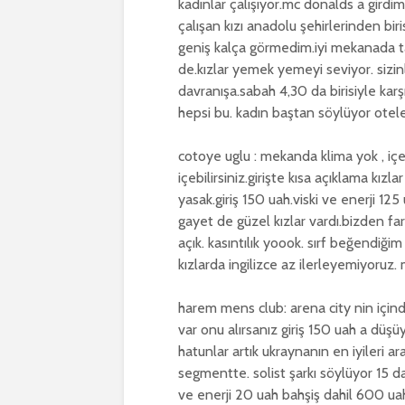
kadınlar çalışıyor.mc donalds a gird
çalışan kızı anadolu şehirlerinden bi
geniş kalça görmedim.iyi mekanada t
de.kızlar yemek yemeyi seviyor. sizinl
davranışa.sabah 4,30 da birisiyle ka
hepsi bu. kadın baştan söylüyor ote
cotoye uglu : mekanda klima yok , içe
içebilirsiniz.girişte kısa açıklama kı
yasak.giriş 150 uah.viski ve enerji 125
gayet de güzel kızlar vardı.bizden far
açık. kasıntılık yoook. sırf beğendiği
kızlarda ingilizce az ilerleyemiyoruz
harem mens club: arena city nin içind
var onu alırsanız giriş 150 uah a düşü
hatunlar artık ukraynanın en iyileri ara
segmentte. solist şarkı söylüyor 15 dak
ve enerji 20 uah bahşiş dahil 600 ua