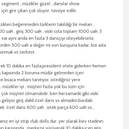
t segment , müzikler güzel , danslar show
in gire çıkan çok oluyor. tavsiye edilir.
üzikleri beğenmedim.türklerin takıldığı bir mekan ,
00 uah , giriş 300 uah , viski cola toplam 1000 uah. 3
 var.aynı anda en fazla 3 dansçıyı izleyebilirsiniz.
ırdım 500 uah a değer mi son kuruşuna kadar. kızı asla
unmak vs serbest.
erek 10 dakika en fazla.president otele giderken hemen
riş kapısında 2 koruma müdür gelmeden içeri
e kısaca mekanı tanıtıyor. istediğiniz yere
. müzikler iyi , müşteri fazla yok bu sizin için
çok müşteri olmamalıdır. ben herzamanki gibi viski
liyor giriş dahil.özel dans vs almadım.burdaki
ksek. özel dans 600 uah , istek parça 600 uah vs…
ız en iyi strip club dolls dur. yer olarak kiev stadının
n karşısında , merkeze yürüyerek 10 dakika.içeri giriş