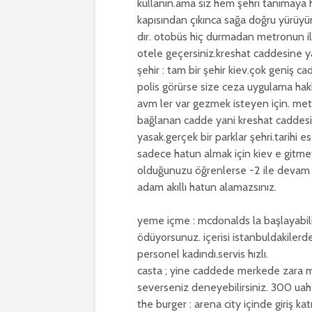
kullanın.ama siz hem şehri tanımay
kapısından çıkınca sağa doğru yürüyü
dır. otobüs hiç durmadan metronun il
otele geçersiniz.kreshat caddesine y
şehir : tam bir şehir kiev.çok geniş cad
polis görürse size ceza uygulama hakkı 
avm ler var gezmek isteyen için. met
bağlanan cadde yani kreshat caddesid
yasak.gerçek bir parklar şehri.tarihi
sadece hatun almak için kiev e gitmey
olduğunuzu öğrenlerse -2 ile devam
adam akıllı hatun alamazsınız.
yeme içme : mcdonalds la başlayabilir
ödüyorsunuz. içerisi istanbuldakilerden
personel kadındı.servis hızlı.
casta ; yine caddede merkede zara 
severseniz deneyebilirsiniz. 300 uah
the burger : arena city içinde giriş ka