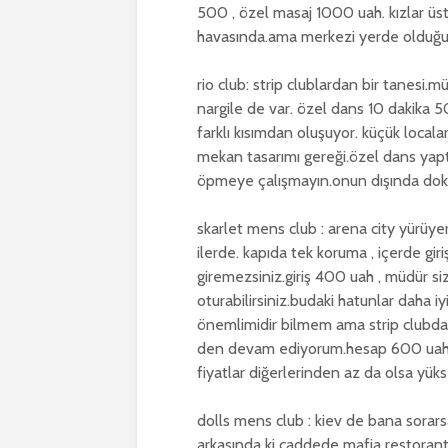
500 , özel masaj 1000 uah. kızlar üs
havasında.ama merkezi yerde olduğu iç
rio club: strip clublardan bir tanesi.m
nargile de var. özel dans 10 dakika 5
farklı kısımdan oluşuyor. küçük localar
mekan tasarımı gereği.özel dans yapt
öpmeye çalışmayın.onun dışında dok
skarlet mens club : arena city yürüy
ilerde. kapıda tek koruma , içerde gi
giremezsiniz.giriş 400 uah , müdür siz
oturabilirsiniz.budaki hatunlar daha iyi
önemlimidir bilmem ama strip clubda 
den devam ediyorum.hesap 600 uah ge
fiyatlar diğerlerinden az da olsa yü
dolls mens club : kiev de bana sorarsan
arkasında ki caddede mafia restorantı