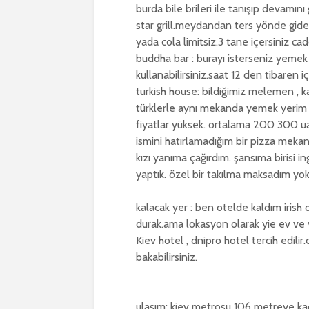
burda bile brileri ile tanışıp devamın
star grill.meydandan ters yönde gider
yada cola limitsiz.3 tane içersiniz 
buddha bar : burayı isterseniz yemek i
kullanabilirsiniz.saat 12 den tibaren 
turkish house: bildiğimiz melemen , k
türklerle aynı mekanda yemek yerim 
fiyatlar yüksek. ortalama 200 300 uah
ismini hatırlamadığım bir pizza mekan
kızı yanıma çağırdım. şansıma birisi 
yaptık. özel bir takılma maksadım yok
kalacak yer : ben otelde kaldım irish
durak.ama lokasyon olarak yie ev ve 
Kiev hotel , dnipro hotel tercih edi
bakabilirsiniz.
ulaşım: kiev metrosu 106 metreye kada