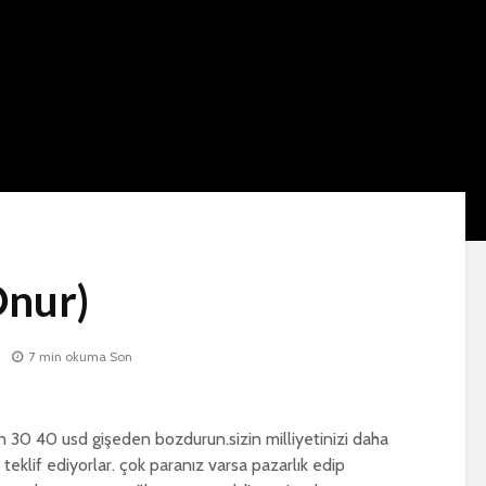
Onur)
m
7 min okuma Son
n 30 40 usd gişeden bozdurun.sizin milliyetinizi daha
teklif ediyorlar. çok paranız varsa pazarlık edip