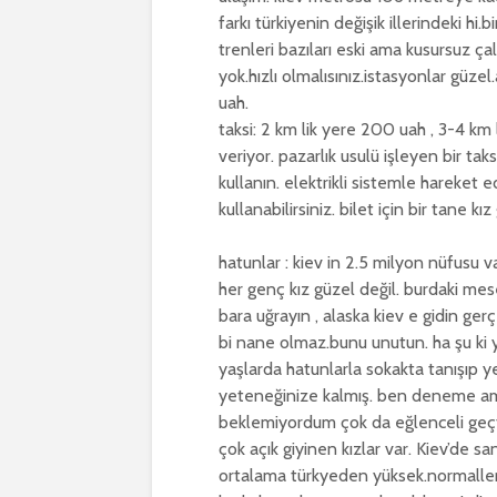
farkı türkiyenin değişik illerindeki hi
trenleri bazıları eski ama kusursuz ça
yok.hızlı olmalısınız.istasyonlar güzel
uah.
taksi: 2 km lik yere 200 uah , 3-4 km li
veriyor. pazarlık usulü işleyen bir ta
kullanın. elektrikli sistemle hareket 
kullanabilirsiniz. bilet için bir tane kı
hatunlar : kiev in 2.5 milyon nüfusu 
her genç kız güzel değil. burdaki me
bara uğrayın , alaska kiev e gidin ger
bi nane olmaz.bunu unutun. ha şu ki ya
yaşlarda hatunlarla sokakta tanışıp ye
yeteneğinize kalmış. ben deneme ama
beklemiyordum çok da eğlenceli geçt
çok açık giyinen kızlar var. Kiev’de sa
ortalama türkyeden yüksek.normalleri