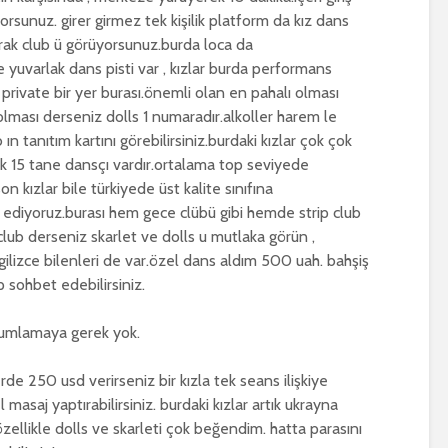
sunuz. girer girmez tek kişilik platform da kız dans
arak club ü görüyorsunuz.burda loca da
yuvarlak dans pisti var , kızlar burda performans
 private bir yer burası.önemli olan en pahalı olması
 olması derseniz dolls 1 numaradır.alkoller harem le
ın tanıtım kartını görebilirsiniz.burdaki kızlar çok çok
laşık 15 tane dansçı vardır.ortalama top seviyede
on kızlar bile türkiyede üst kalite sınıfına
evam ediyoruz.burası hem gece clübü gibi hemde strip club
 club derseniz skarlet ve dolls u mutlaka görün ,
gilizce bilenleri de var.özel dans aldım 500 uah. bahşiş
ip sohbet edebilirsiniz.
orumlamaya gerek yok.
rde 250 usd verirseniz bir kızla tek seans ilişkiye
 masaj yaptırabilirsiniz. burdaki kızlar artık ukrayna
 özellikle dolls ve skarleti çok beğendim. hatta parasını