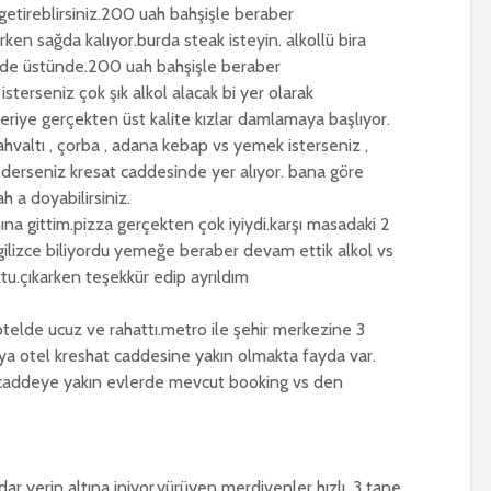
ı getireblirsiniz.200 uah bahşişle beraber
ken sağda kalıyor.burda steak isteyin. alkollü bira
cadde üstünde.200 uah bahşişle beraber
sterseniz çok şık alkol alacak bi yer olarak
içeriye gerçekten üst kalite kızlar damlamaya başlıyor.
ahvaltı , çorba , adana kebap vs yemek isterseniz ,
derseniz kresat caddesinde yer alıyor. bana göre
 a doyabilirsiniz.
ına gittim.pizza gerçekten çok iyiydi.karşı masadaki 2
ingilizce biliyordu yemeğe beraber devam ettik alkol vs
tu.çıkarken teşekkür edip ayrıldım
 otelde ucuz ve rahattı.metro ile şehir merkezine 3
ya otel kreshat caddesine yakın olmakta fayda var.
lir.caddeye yakın evlerde mevcut booking vs den
r yerin altına iniyor.yürüyen merdivenler hızlı. 3 tane