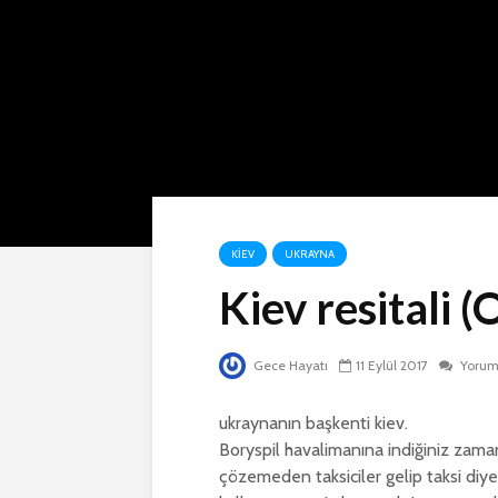
KIEV
UKRAYNA
Kiev resitali (
Gece Hayatı
11 Eylül 2017
Yoru
ukraynanın başkenti kiev.
Boryspil havalimanına indiğiniz zama
çözemeden taksiciler gelip taksi diye 