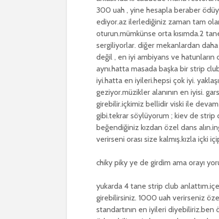
300 uah , yine hesapla beraber ödüyor
ediyor.az ilerlediğiniz zaman tam ol
oturun.mümkünse orta kısımda.2 tane 
sergiliyorlar. diğer mekanlardan daha
değil , en iyi ambiyans ve hatunların
aynı.hatta masada başka bir strip club 
iyi.hatta en iyileri.hepsi çok iyi. yak
geziyor.müzikler alanının en iyisi. gars
girebilir.içkimiz bellidir viski ile d
gibi.tekrar söylüyorum ; kiev de strip
beğendiğiniz kızdan özel dans alın.in
verirseni orası size kalmış.kızla içki iç
chiky piky ye de girdim ama orayı y
yukarda 4 tane strip club anlattım.içe
girebilirsiniz. 1000 uah verirseniz özel
standartının en iyileri diyebiliriz.ben