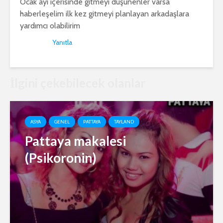
Ocak ayı içerisinde gitmeyi düşünenler varsa
haberleşelim ilk kez gitmeyi planlayan arkadaşlara
yardımcı olabilirim
Yanıtla
İlgini çekebilecek olanlar
ASYA
GENEL
PATTAYA
TAYLAND
Pattaya makalesi
(Psikoronin)