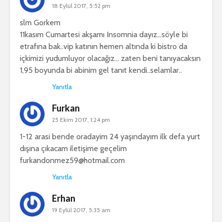
18 Eylül 2017, 5:52 pm
slm Gorkem
11kasım Cumartesi akşamı Insomnia dayız…söyle bi
etrafına bak..vip katının hemen altında ki bistro da
içkimizi yudumluyor olacağız… zaten beni tanıyacaksın
1,95 boyunda bi abinim gel tanıt kendi..selamlar..
Yanıtla
Furkan
25 Ekim 2017, 1:24 pm
1-12 arasi bende oradayim 24 yaşındayım ilk defa yurt
dışına çıkacam iletişime geçelim
furkandonmez59@hotmail.com
Yanıtla
Erhan
19 Eylül 2017, 5:35 am