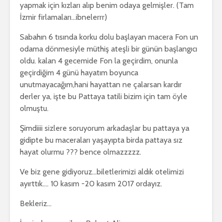
yapmak için kızları alıp benim odaya gelmişler. (Tam
İzmir firlamaları…ibnelerrr)
Sabahın 6 tısında korku dolu başlayan macera Fon un
odama dönmesiyle müthiş ateşli bir günün başlangıcı
oldu. kalan 4 gecemide Fon la geçirdim, onunla
geçirdiğim 4 günü hayatım boyunca
unutmayacağım,hani hayattan ne çalarsan kardır
derler ya, işte bu Pattaya tatili bizim için tam öyle
olmuştu.
Şimdiiii sizlere soruyorum arkadaşlar bu pattaya ya
gidipte bu maceraları yaşayıpta birda pattaya sız
hayat olurmu ??? bence olmazzzzz.
Ve biz gene gidiyoruz…biletlerimizi aldık otelimizi
ayırttık…. 10 kasım -20 kasım 2017 ordayız.
Bekleriz…