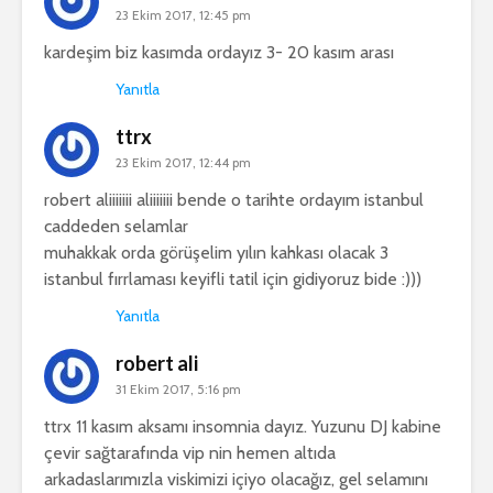
23 Ekim 2017, 12:45 pm
kardeşim biz kasımda ordayız 3- 20 kasım arası
Yanıtla
ttrx
23 Ekim 2017, 12:44 pm
robert aliiiiiii aliiiiiii bende o tarihte ordayım istanbul
caddeden selamlar
muhakkak orda görüşelim yılın kahkası olacak 3
istanbul fırrlaması keyifli tatil için gidiyoruz bide :)))
Yanıtla
robert ali
31 Ekim 2017, 5:16 pm
ttrx 11 kasım aksamı insomnia dayız. Yuzunu DJ kabine
çevir sağtarafında vip nin hemen altıda
arkadaslarımızla viskimizi içiyo olacağız, gel selamını