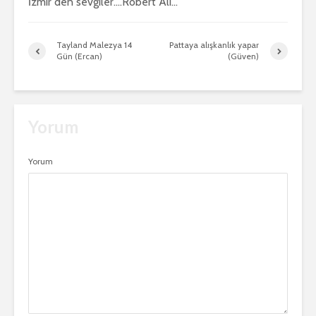
İzmir den sevgiler….Robert Ali…
Tayland Malezya 14
Pattaya alışkanlık yapar
Gün (Ercan)
(Güven)
Yorum
Yorum