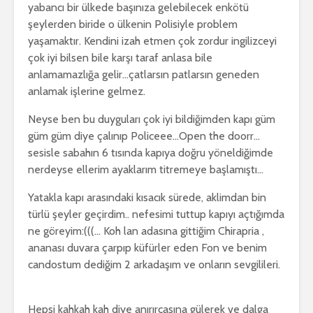
yabancı bir ülkede başınıza gelebilecek enkötü
şeylerden biride o ülkenin Polisiyle problem
yaşamaktır. Kendini izah etmen çok zordur ingilizceyi
çok iyi bilsen bile karşı taraf anlasa bile
anlamamazlığa gelir…çatlarsın patlarsın geneden
anlamak işlerine gelmez.
Neyse ben bu duyguları çok iyi bildiğimden kapı güm
güm güm diye çalınıp Policeee…Open the doorr…
sesisle sabahın 6 tısında kapıya doğru yöneldiğimde
nerdeyse ellerim ayaklarım titremeye başlamıştı…
Yatakla kapı arasındaki kısacık sürede, aklimdan bin
türlü şeyler geçirdim.. nefesimi tuttup kapıyı açtığımda
ne göreyim:(((… Koh lan adasına gittiğim Chirapria ,
ananası duvara çarpıp küfürler eden Fon ve benim
candostum dediğim 2 arkadaşım ve onların sevgilileri.
Hepsi kahkah kah diye anırırcasına gülerek ve dalga