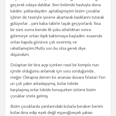
geçerek odaya daldılar. Ben belimde havluyla dona
kaldım, şoklardaydım ,aptallaşmıştım bizim çocuklar
içkinin de tesiriyle iyicene abartarak kasıklarını tutarak
gülüyorlar …yani kaba tabirle taşak geçiyorlardı. Kısa
bir süre sonra bende ilk şoku atlattıktan sonra
gülemeye onları itipik kaktırmaya başladım. esasında
onları kapıda görünce çok sevinmiş ve
rahatlamıştım.Mutlu son bu olsa gerek diye
düşündüm.
Dolaptan bir bira açıp içerken nasıl bir komplo nun
içinde olduğumu anlamak için soru sorduğumda ,
meğer Chirapria denen kız ananası duvara fırlatan Fon
un çok yakın arkadaşıymış, kızlar lobide
karşılaşmış,onlar lobide konuşurken üstüne bizim
çocuklar otele gelmiş.
Bizim çocuklarda yanılarındaki kızlarla beraber benim
kızları ikna edip eşek değil eşşeoğlueşek şakası