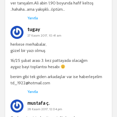
ver tanışalım.Ali abin 1,90 boyunda hafif keltoş
..hahaha…ama yakışıklı…öptüm…
Yanıtla
tugay
27 Kasım 2017, 10:41 am
herkese merhabalar,
güzel bir yazı olmuş
16/25 şubat arası 3. kez pattayada olacağım
aygaz bayi toplantısı hesabı
benim gibi tek giden arkadaşlar var ise haberleşelim
td_1922@hotmail.com
Yanıtla
mustafa ç.
28 Kasım 2017, 12:04 pm