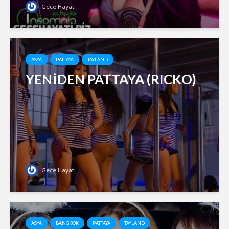
Gece Hayatı
ASYA
PATTAYA
TAYLAND
YENİDEN PATTAYA (RICKO)
Gece Hayatı
ASYA
BANGKOK
PATTAYA
TAYLAND