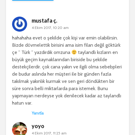
mustafa ç.
4 Ekim 2017, 10:20 am
hahahaha evet o şekilde çok kişi var emin olabilirsin.
Bizde dövmelettik birisini ama isim filan değil göktürk
çe ” Türk ” yazdırdık omzuna
taylandlı kızların en
büyük geçim kaynaklarından biriside bu şekilde
destekçilerdir. çok cana yakın ve ilgili olma sebebpleri
de budur aslında her müşteri ile bir günden fazla
takılmak yakınlık kurmak ve sen geri döndükten bir
süre sonra belli miktarlarda para istemek. Bunu
yapmayan nerdeyse yok denilecek kadar az taylandlı
hatun var.
Yanıtla
yoyo
4 Ekim 2017, 11:25 am