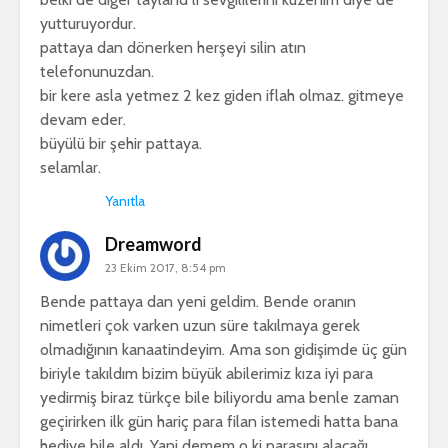
yutturuyordur.
pattaya dan dönerken herşeyi silin atın
telefonunuzdan.
bir kere asla yetmez 2 kez giden iflah olmaz. gitmeye
devam eder.
büyülü bir şehir pattaya.
selamlar.
Yanıtla
Dreamword
23 Ekim 2017, 8:54 pm
Bende pattaya dan yeni geldim. Bende oranın
nimetleri çok varken uzun süre takılmaya gerek
olmadığının kanaatindeyim. Ama son gidişimde üç gün
biriyle takıldım bizim büyük abilerimiz kıza iyi para
yedirmiş biraz türkçe bile biliyordu ama benle zaman
geçirirken ilk gün hariç para filan istemedi hatta bana
hediye bile aldı. Yani demem o ki parasını alacağı