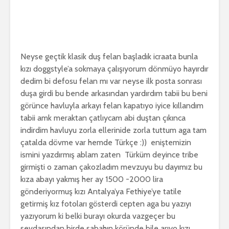
Neyse geçtik klasik duş felan başladık icraata bunla
kızı doggstyle’a sokmaya çalışıyorum dönmüyo hayırdır
dedim bi defosu felan mı var neyse ilk posta sonrası
duşa girdi bu bende arkasından yardırdım tabii bu beni
görünce havluyla arkayı felan kapatıyo iyice kıllandım
tabii amk meraktan çatlıycam abi duştan çıkınca
indirdim havluyu zorla ellerinide zorla tuttum aga tam
çatalda dövme var hemde Türkçe :)) eniştemizin
ismini yazdırmış ablam zaten Türküm deyince tribe
girmişti o zaman çakozladım mevzuyu bu dayımız bu
kıza abayı yakmış her ay 1500 -2000 lira
gönderiyormuş kızı Antalya’ya Fethiye’ye tatile
getirmiş kız fotoları gösterdi cepten aga bu yazıyı
yazıyorum ki belki burayı okurda vazgeçer bu
sevdasından birde sabahın köründe bile arıyo kızı