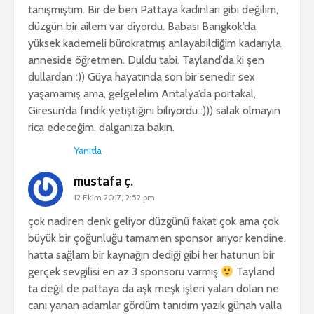
tanışmıştım. Bir de ben Pattaya kadınları gibi değilim,
düzgün bir ailem var diyordu. Babası Bangkok’da
yüksek kademeli bürokratmış anlayabildiğim kadarıyla,
anneside öğretmen. Duldu tabi. Tayland’da ki şen
dullardan :)) Güya hayatında son bir senedir sex
yaşamamış ama, gelgelelim Antalya’da portakal,
Giresun’da fındık yetiştiğini biliyordu :))) salak olmayın
rica edeceğim, dalganıza bakın.
Yanıtla
mustafa ç.
12 Ekim 2017, 2:52 pm
çok nadiren denk geliyor düzgünü fakat çok ama çok
büyük bir çoğunluğu tamamen sponsor arıyor kendine.
hatta sağlam bir kaynağın dediği gibi her hatunun bir
gerçek sevgilisi en az 3 sponsoru varmış
Tayland
ta değil de pattaya da aşk meşk işleri yalan dolan ne
canı yanan adamlar gördüm tanıdım yazık günah valla