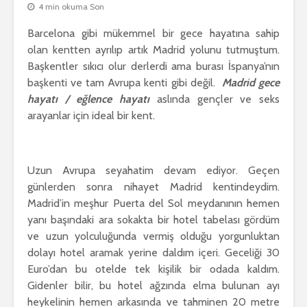
4 min okuma Son
Barcelona gibi mükemmel bir gece hayatına sahip
olan kentten ayrılıp artık Madrid yolunu tutmuştum.
Başkentler sıkıcı olur derlerdi ama burası İspanya’nın
başkenti ve tam Avrupa kenti gibi değil.
Madrid gece
hayatı / eğlence hayatı
aslında gençler ve seks
arayanlar için ideal bir kent.
Uzun Avrupa seyahatim devam ediyor. Geçen
günlerden sonra nihayet Madrid kentindeydim.
Madrid’in meşhur Puerta del Sol meydanının hemen
yanı başındaki ara sokakta bir hotel tabelası gördüm
ve uzun yolculuğunda vermiş olduğu yorgunluktan
dolayı hotel aramak yerine daldım içeri. Geceliği 30
Euro’dan bu otelde tek kişilik bir odada kaldım.
Gidenler bilir, bu hotel ağzında elma bulunan ayı
heykelinin hemen arkasında ve tahminen 20 metre