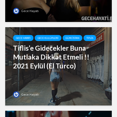
Gece Hayatı
GECE HAYATI
GECE KULÜPLERI
GÜRCISTAN
TIFLIS
Tiflis’e Gidecekler Buna
Mutlaka Dikkat Etmeli !!
2021 Eylül (El Turco)
Gece Hayatı