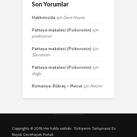
Son Yorumlar
Hakkımızda
için
Gece Hayatı
Pattaya makalesi (Psikoronin)
için
pisikoronin
Pattaya makalesi (Psikoronin)
için
Slavseven
Pattaya makalesi (Psikoronin)
için
doğu
Romanya-Bükreş – Mesut
için
Necmi
Copyrights © 2018 Her hakkı saklıdır. Türkiyenin Tartışmasız En
Büyük Gecehayatı Portalı