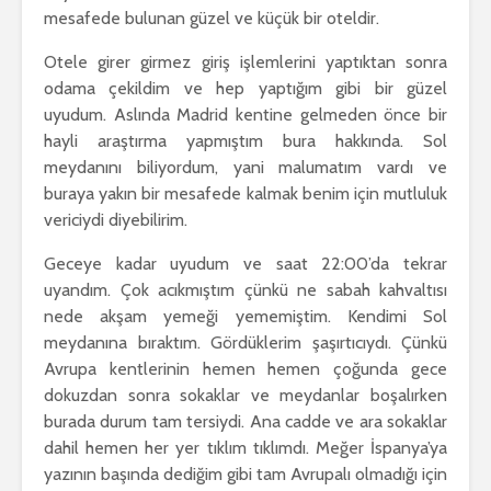
mesafede bulunan güzel ve küçük bir oteldir.
Otele girer girmez giriş işlemlerini yaptıktan sonra
odama çekildim ve hep yaptığım gibi bir güzel
uyudum. Aslında Madrid kentine gelmeden önce bir
hayli araştırma yapmıştım bura hakkında. Sol
meydanını biliyordum, yani malumatım vardı ve
buraya yakın bir mesafede kalmak benim için mutluluk
vericiydi diyebilirim.
Geceye kadar uyudum ve saat 22:00’da tekrar
uyandım. Çok acıkmıştım çünkü ne sabah kahvaltısı
nede akşam yemeği yememiştim. Kendimi Sol
meydanına bıraktım. Gördüklerim şaşırtıcıydı. Çünkü
Avrupa kentlerinin hemen hemen çoğunda gece
dokuzdan sonra sokaklar ve meydanlar boşalırken
burada durum tam tersiydi. Ana cadde ve ara sokaklar
dahil hemen her yer tıklım tıklımdı. Meğer İspanya’ya
yazının başında dediğim gibi tam Avrupalı olmadığı için