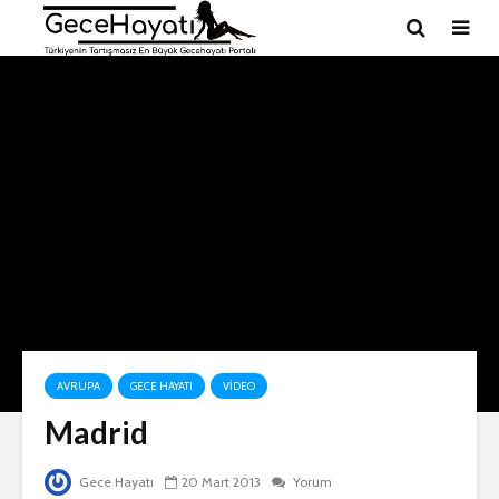
AVRUPA
GECE HAYATI
VIDEO
Madrid
Gece Hayatı
20 Mart 2013
Yorum