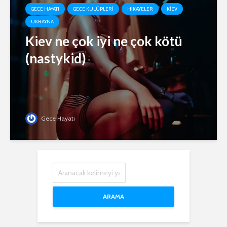
GECE HAYATI
GECE KULÜPLERI
HIKAYELER
KIEV
UKRAYNA
Kiev ne çok iyi ne çok kötü
(nastykid)
Gece Hayatı
ARAMA