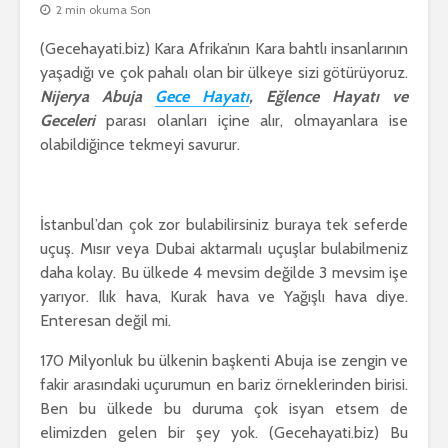
2 min okuma Son
(Gecehayati.biz) Kara Afrika’nın Kara bahtlı insanlarının
yaşadığı ve çok pahalı olan bir ülkeye sizi götürüyoruz.
Nijerya Abuja
Gece Hayatı
, Eğlence Hayatı ve
Geceleri
parası olanları içine alır, olmayanlara ise
olabildiğince tekmeyi savurur.
İstanbul’dan çok zor bulabilirsiniz buraya tek seferde
uçuş. Mısır veya Dubai aktarmalı uçuşlar bulabilmeniz
daha kolay. Bu ülkede 4 mevsim değilde 3 mevsim işe
yarıyor. Ilık hava, Kurak hava ve Yağışlı hava diye.
Enteresan değil mi.
170 Milyonluk bu ülkenin başkenti Abuja ise zengin ve
fakir arasındaki uçurumun en bariz örneklerinden birisi.
Ben bu ülkede bu duruma çok isyan etsem de
elimizden gelen bir şey yok. (Gecehayati.biz) Bu