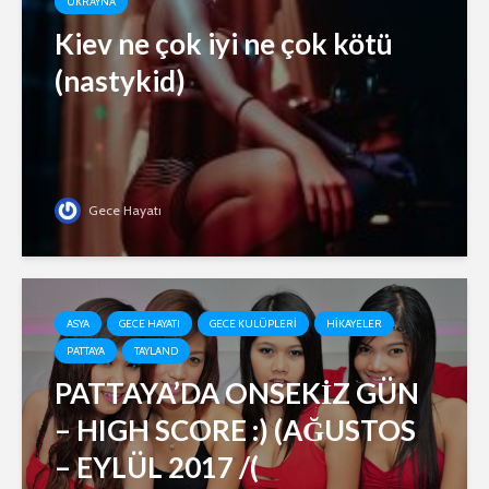
UKRAYNA
Kiev ne çok iyi ne çok kötü
(nastykid)
Gece Hayatı
ASYA
GECE HAYATI
GECE KULÜPLERI
HIKAYELER
PATTAYA
TAYLAND
PATTAYA’DA ONSEKİZ GÜN
– HIGH SCORE :) (AĞUSTOS
– EYLÜL 2017 /(