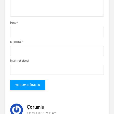
İsim
*
E-posta
*
İnternet sitesi
Çorumlu
7 Mayıs 2018, 9:41 pm