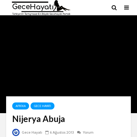
AFRIKA
GECE HAYATI
Nijerya Abuja
Gece Hayatı
6 Ağustos 2013
Yorum