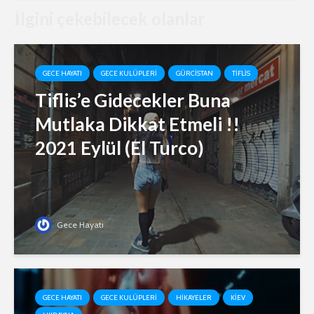
İlgini çekebilecek olanlar
GECE HAYATI
GECE KULÜPLERI
GÜRCISTAN
TIFLIS
Tiflis’e Gidecekler Buna
Mutlaka Dikkat Etmeli !!
2021 Eylül (El Turco)
Gece Hayatı
GECE HAYATI
GECE KULÜPLERI
HIKAYELER
KIEV