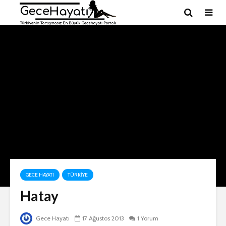
GECE HAYATI
TÜRKIYE
Hatay
Gece Hayatı
17 Ağustos 2013
1 Yorum