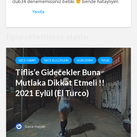
club34 denememissiniz belliki
bende hatayliyim
Yanıtla
İlgini çekebilecek olanlar
GECE HAYATI
GECE KULÜPLERI
GÜRCISTAN
TIFLIS
Tiflis’e Gidecekler Buna
Mutlaka Dikkat Etmeli !!
2021 Eylül (El Turco)
Gece Hayatı