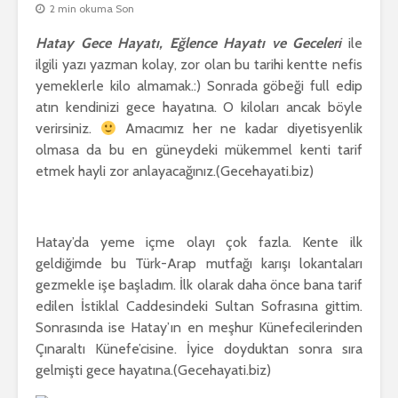
2 min okuma Son
Hatay Gece Hayatı, Eğlence Hayatı ve Geceleri
ile
ilgili yazı yazman kolay, zor olan bu tarihi kentte nefis
yemeklerle kilo almamak.:) Sonrada göbeği full edip
atın kendinizi gece hayatına. O kiloları ancak böyle
verirsiniz.
Amacımız her ne kadar diyetisyenlik
olmasa da bu en güneydeki mükemmel kenti tarif
etmek hayli zor anlayacağınız.(Gecehayati.biz)
Hatay’da yeme içme olayı çok fazla. Kente ilk
geldiğimde bu Türk-Arap mutfağı karışı lokantaları
gezmekle işe başladım. İlk olarak daha önce bana tarif
edilen İstiklal Caddesindeki Sultan Sofrasına gittim.
Sonrasında ise Hatay’ın en meşhur Künefecilerinden
Çınaraltı Künefe’cisine. İyice doyduktan sonra sıra
gelmişti gece hayatına.(Gecehayati.biz)