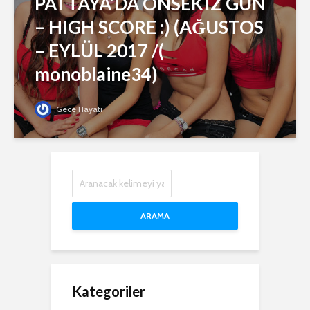
PATTAYA’DA ONSEKİZ GÜN
– HIGH SCORE :) (AĞUSTOS
– EYLÜL 2017 /(
monoblaine34)
Gece Hayatı
ARAMA
Kategoriler