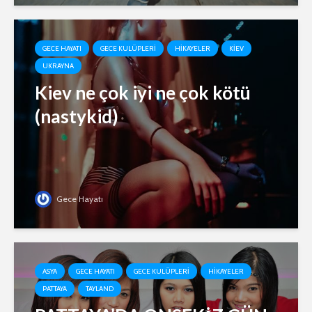
GECE HAYATI
GECE KULÜPLERI
HIKAYELER
KIEV
UKRAYNA
Kiev ne çok iyi ne çok kötü
(nastykid)
Gece Hayatı
ASYA
GECE HAYATI
GECE KULÜPLERI
HIKAYELER
PATTAYA
TAYLAND