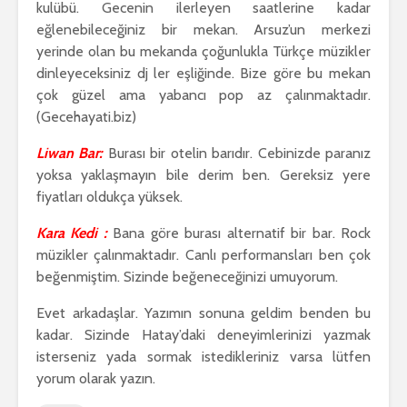
kulübü. Gecenin ilerleyen saatlerine kadar
eğlenebileceğiniz bir mekan. Arsuz’un merkezi
yerinde olan bu mekanda çoğunlukla Türkçe müzikler
dinleyeceksiniz dj ler eşliğinde. Bize göre bu mekan
çok güzel ama yabancı pop az çalınmaktadır.
(Gecehayati.biz)
Liwan Bar:
Burası bir otelin barıdır. Cebinizde paranız
yoksa yaklaşmayın bile derim ben. Gereksiz yere
fiyatları oldukça yüksek.
Kara Kedi :
Bana göre burası alternatif bir bar. Rock
müzikler çalınmaktadır. Canlı performansları ben çok
beğenmiştim. Sizinde beğeneceğinizi umuyorum.
Evet arkadaşlar. Yazımın sonuna geldim benden bu
kadar. Sizinde Hatay’daki deneyimlerinizi yazmak
isterseniz yada sormak istedikleriniz varsa lütfen
yorum olarak yazın.