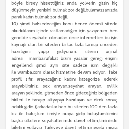
böyle birsey hissettiğiniz anda yolverin gitsin hiç
düşünmeyin yenisini bulmak zor değil,bulamazsanızda
paralı kadın bulmak zor değil.
10)
şimdi bahsedeceğim konu bence önemli sitede
okuduklarım içinde rastlamadığım için yazıyorum. ben
genelde seyahate cıkmadan önce internetten bu işin
kaynağı olan bir siteden birkac kızla tanısıp onceden
hazırlıgımı yapıp gidiyorum. sitenin orjinal
adresi
mamba.ru
fakat bizim yasalar gereği erişimi
engellendi şimdi aynı site sadece isim değişikli
ile
wamba.com
olarak hizmetine devam ediyor. fake
profil sıfır, arayacağınız kadını kategorize ederek
arayabilirsiniz, sex arayan,seyahat arayan, evlilik
arayan şeklinde. gitmeden önce gideceğiniz bölgeden
birileri ile tanışıp altyapıyı hazırlayın ve direk sonuç
odaklı gidin ))arkadaslar ben bu siteden 100 den fazla
kız ile buluştum kimiyle oraya gidip buluştum,kimini
başka ülkelere seyahatlerimde davet ettim,kimininde
biletini yollayıp Türkiyeye davet ettim,mesela mısıra