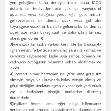
yeri geldiğinde bunu deneyin inanın bana 1000
dolarlık bir hediyeden bile çok işe yarıyor.otel
odanızda veya kaldığınız yerde eğer gece misafir
getirecekseniz bir demet çicek veya gül alın
koyun,gece escort bir kızla bile gelseniz bu bir demet
çiçek size extra birkaç saat ve daha içten bir sex
olarak geri döner )))
3)
yanınızda bir kadın varken kesinlikle bir başkasıyla
ilgilenmeyin, farkettikleri anda hiç şansınız kalmaz ve
kendinizi kaybedecek kadar asla sarhoş olmayın bu
kadınların birçoğunun boşanma sebebi aldatılmak ve
içkidir
4)
cömert olmak herzaman işe yarar ama görgüsüz
olmayın. rusya ve ukraynada kolay zengin olmuş ve
görgüsüzlüğün sınırlarını aşmış o kadar çok yerli erkek
var ki kadınların birçoğu bunlardan tiksinmiş
durumdadır.
5)
ingilizce önemli ama eğer rusça biliyorsanız
herzaman cok ama cok avantajlısınız bu durumda ben