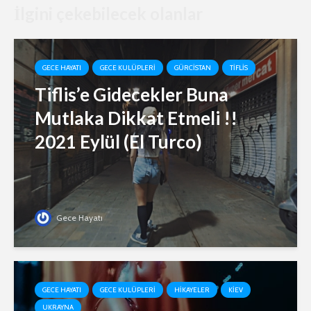
İlgini çekebilecek olanlar
GECE HAYATI
GECE KULÜPLERI
GÜRCISTAN
TIFLIS
Tiflis’e Gidecekler Buna
Mutlaka Dikkat Etmeli !!
2021 Eylül (El Turco)
Gece Hayatı
GECE HAYATI
GECE KULÜPLERI
HIKAYELER
KIEV
UKRAYNA