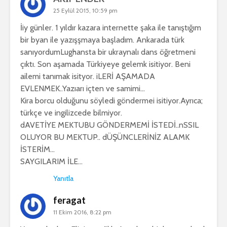
25 Eylül 2015, 10:59 pm
İiy günler. 1 yıldır kazara internette şaka ile tanıştığım
bir byan ile yazışşmaya başladım. Ankarada türk
sanıyordumLughansta bir ukraynalı dans öğretmeni
çıktı. Son aşamada Türkiyeye gelemk isitiyor. Beni
ailemi tanımak isityor. iLERİ AŞAMADA
EVLENMEK..Yazıarı içten ve samimi…
Kira borcu olduğunu söyledi göndermei isitiyor.Ayrıca;
türkçe ve ingilizcede bilmiyor.
dAVETİYE MEKTUBU GÖNDERMEMİ İSTEDİ..nSSIL
OLUYOR BU MEKTUP.. dÜŞÜNCLERİNİZ ALAMK
İSTERİM…
SAYGILARIM İLE…
Yanıtla
feragat
11 Ekim 2016, 8:22 pm