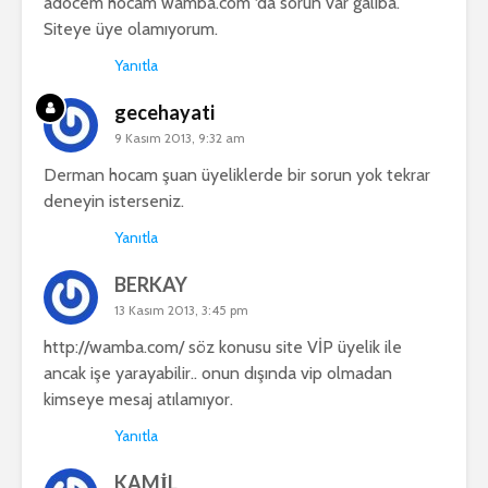
adocem hocam wamba.com ‘da sorun var galiba.
Siteye üye olamıyorum.
Yanıtla
gecehayati
9 Kasım 2013, 9:32 am
Derman hocam şuan üyeliklerde bir sorun yok tekrar
deneyin isterseniz.
Yanıtla
BERKAY
13 Kasım 2013, 3:45 pm
http://wamba.com/
söz konusu site VİP üyelik ile
ancak işe yarayabilir.. onun dışında vip olmadan
kimseye mesaj atılamıyor.
Yanıtla
KAMİL