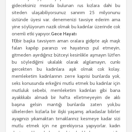
gideceksiniz mısırda bulunan rus kızlara dahi bu
siteden ulaşabiliyorsunuz sanırım 25 milyonunu
üstünde üyesi var. denemenizi tavsiye ederim ama
yine söylüyorum nazik olmak bu kadınlar üzerinde cok
onemli etki yapıyor.
Gece Hayatı
11)
bir başka tavsiyem aman oralara gidipte aşk maşk
falan kapılıp paranızı ve hayatınızı pul etmeyin,
gitmeden ayırdığınız bütceyi kesinlikle aşmayın lütfen
bu söylediğimi ukalalık olarak algılamayın, cunkı
gercekten bu kadınlara aşık olmak cok kolay.
memleketim kadınlarının zerre kaprisi bunlarda yok,
seks konusunda erkeğini mutlu etmek bu kadınlar için
mutluluk sebebi, memleketim kadınları gibi bana
ayakkkabı almadı bir hafta elletmeyeyim de aklı
başına gelsin mantığı bunlarda zaten yok,bu
ülkelerden kızlarla bir ilişki yaşamış arkadaslar bilirler
ayagınızı yıkamaktan tırnaklarınız kesmeye kadar sizi
mutlu etmek için ne gerekiyorsa yapıyorlar. kadın