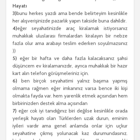
Hayatı
3)
bunu herkes yazdı ama bende belirteyim kesinlikle
her alışverişinizde pazarlık yapın takside buna dahildir.
4)
eğer seyahatinizde araç kiralamak istiyorsanız
muhakkak uluslarası firmalardan kiralayın bir nebze
fazla olur ama arabayı teslim ederken soyulmazsınız
))
5)
eğer bir hafta ve daha fazla kalacaksanız şahsi
düşüncem ev kiralamanızdır, ayrıca muhakkak bir hazır
kart alın telefon görüşmeleriniz için.
6)
ben birçok seyahatimi yalnız başıma yapmış
olmama rağmen eğer imkanınız varsa bence iki kişi
olmakta fayda var. hem yarenlik etmek açısından hem
birbirinizden destek alma açısından
7)
eğer cok iyi tanıdığınız biri değilse kesinlikle orada
yerleşik hayatı olan Türklerden uzak durun, eminim
iyileri vardır ama genel anlamda onlar için uçkur
seyahatine çıkmış yolunacak kaz durumundasınız.