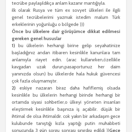
tecrübe paylaşıldıkça anlam kazanır mantığıyla.
ilk olarak Rusya ve tüm ex sovyet ülkeleri ile ilgili
genel tecrübelerimi yazmak istedim malum Türk
erkeklerinin yoğunluğu o bölgede )))
Önce bu ülkelere dair görüşümce dikkat edilmesi
gereken genel hususlar
1)
bu ülkelerin herhangi birine gelip seyahatinize
başladığınız andan itibaren kesinlikle kanunlara tam
anlamıyla riayet edin. (arac kullanırken,özellikle
kavgadan uzak durun,pasaportunuz her daim
yanınızda olsun) bu ülkelerde hala hukuk güvencesi
çok fazla oluşmamıştır.
2)
eskiye nazaran biraz daha hafiflemiş olsada
kesinlikle bu ülkelerin herhangi birinde herhangi bir
ortamda siyasi sohbetler,o ülkeyi yöneten insanları
eleştirmek kesinlikle başınıza iş açabilir. düşük bir
ihtimal de olsa ihtimaldir. cok yakın bir arkadaşım gece
kulubunde tanıştığı kızla yaptığı putin muhabbeti
sonucunda 3 gün sorgu sonrası sınırdışı edildi ))
Gece