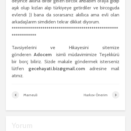
deyince aklına dırdır gelen bircok ahbabım oraya gidip
aşık olup kızları alıp türkiyeye getirdiler ve bircoguda
evlendi )) bana da sorarsanız akıllıca ama evli olan
arkadaşlarım simdiden tekrar dikkat diyorum.
****************************************************
************
Tavsiyelerini ve Hikayesini sitemize
gönderen
Adocem
isimli müdavimimize Teşekkürü
bir borç biliriz. Sizde makale göndermek isterseniz
lütfen
gecehayati.biz@gmail.com
adresine mail
atınız.
Marneuli
Harkov Önerim
Yorum