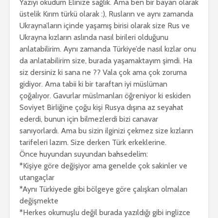
Yazıyı okudum Elinize sağlık. Ama ben bir bayan olarak
üstelik Kırım türkü olarak :), Rusların ve aynı zamanda
Ukrayna’ların içinde yaşamış birisi olarak size Rus ve
Ukrayna kızların aslında nasıl birileri olduğunu
anlatabilirim. Aynı zamanda Türkiye’de nasıl kızlar onu
da anlatabilirim size, burada yaşamaktayım şimdi. Ha
siz dersiniz ki sana ne ?? Vala çok ama çok zoruma
gidiyor. Ama tabii ki bir taraftan iyi müslüman
çoğalıyor. Gavurlar müslmanları öğreniyor ki eskiden
Soviyet Birliğine çoğu kişi Rusya dışına az seyahat
ederdi, bunun için bilmezlerdi bizi canavar
sanıyorlardı. Ama bu sizin ilginizi çekmez size kızların
tarifeleri lazım. Size derken Türk erkeklerine.
Önce huyundan suyundan bahsedelim:
*Kişiye göre değişiyor ama genelde çok sakinler ve
utangaçlar
*Aynı Türkiyede gibi bölgeye göre çalışkan olmaları
değişmekte
*Herkes okumuşlu değil burada yazıldığı gibi inglizce