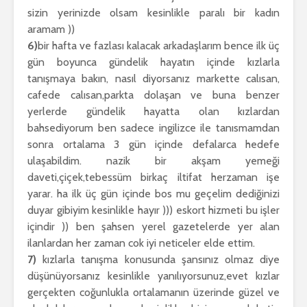
sizin yerinizde olsam kesinlikle paralı bir kadın
aramam ))
6)
bir hafta ve fazlası kalacak arkadaşlarım bence ilk üç
gün boyunca gündelik hayatın içinde kızlarla
tanışmaya bakın, nasıl diyorsanız markette calısan,
cafede calısan,parkta dolaşan ve buna benzer
yerlerde gündelik hayatta olan kızlardan
bahsediyorum ben sadece ingilizce ile tanısmamdan
sonra ortalama 3 gün içinde defalarca hedefe
ulaşabildim. nazik bir akşam yemeği
daveti,çiçek,tebessüm birkaç iltifat herzaman işe
yarar. ha ilk üç gün içinde bos mu geçelim dediğinizi
duyar gibiyim kesinlikle hayır ))) eskort hizmeti bu işler
içindir )) ben şahsen yerel gazetelerde yer alan
ilanlardan her zaman cok iyi neticeler elde ettim.
7)
kızlarla tanışma konusunda şansınız olmaz diye
düşünüyorsanız kesinlikle yanılıyorsunuz,evet kızlar
gerçekten coğunlukla ortalamanın üzerinde güzel ve