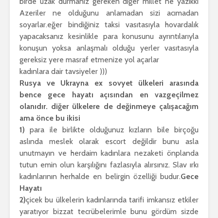
birde uzak durmanız gereken diğer millet ne yazıkki
Azeriler ne olduğunu anlamadan sizi acımadan
soyarlar.eğer bindiğiniz taksi vasıtasıyla hovardalık
yapacaksanız kesinlikle para konusunu ayrıntılarıyla
konuşun yoksa anlaşmalı olduğu yerler vasıtasıyla
gereksiz yere masraf etmenize yol açarlar
kadınlara dair tavsiyeler )))
Rusya ve Ukrayna ex sovyet ülkeleri arasında
bence gece hayatı açısından en vazgeçilmez
olanıdır. diğer ülkelere de değinmeye çalışacağım
ama önce bu ikisi
1)
para ile birlikte olduğunuz kızların bile birçoğu
aslında meslek olarak escort değildir bunu asla
unutmayın ve herdaim kadınlara nezaketi önplanda
tutun emin olun karşılığını fazlasıyla alırsınız. Slav ırkı
kadınlarının herhalde en belirgin özelliği budur.
Gece
Hayatı
2)
çicek bu ülkelerin kadınlarında tarifi imkansız etkiler
yaratıyor bizzat tecrübelerimle bunu gördüm sizde