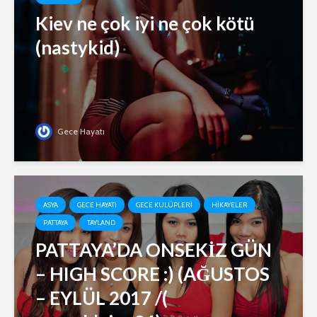
Kiev ne çok iyi ne çok kötü
(nastykid)
Gece Hayatı
ASYA
GECE HAYATI
GECE KULÜPLERI
HIKAYELER
PATTAYA
TAYLAND
PATTAYA’DA ONSEKİZ GÜN
– HIGH SCORE :) (AĞUSTOS
– EYLÜL 2017 /(