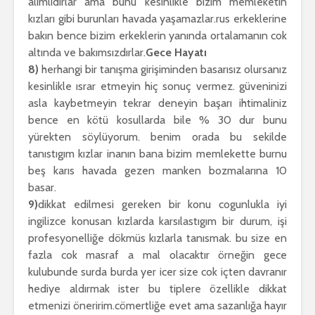
alımlıdırlar ama bunu kesinlikle bizim memleketin
kızları gibi burunları havada yaşamazlar.rus erkeklerine
bakın bence bizim erkeklerin yanında ortalamanın cok
altında ve bakımsızdırlar.
Gece Hayatı
8)
herhangi bir tanışma girişiminden basarısız olursanız
kesinlikle ısrar etmeyin hiç sonuç vermez. güveninizi
asla kaybetmeyin tekrar deneyin başarı ihtimaliniz
bence en kötü kosullarda bile % 30 dur bunu
yürekten söylüyorum. benim orada bu sekilde
tanıstıgım kızlar inanın bana bizim memlekette burnu
beş karıs havada gezen manken bozmalarına 10
basar.
9)
dikkat edilmesi gereken bir konu cogunlukla iyi
ingilizce konusan kızlarda karsılastıgım bir durum, işi
profesyonelliğe dökmüs kızlarla tanısmak. bu size en
fazla cok masraf a mal olacaktır örneğin gece
kulubunde surda burda yer icer size cok içten davranır
hediye aldırmak ister bu tiplere özellikle dikkat
etmenizi öneririm.cömertliğe evet ama sazanlığa hayır