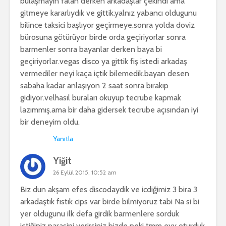
bulaşmayın falan derken arkadaşlar çekindi ama
gitmeye kararlıydık ve gittik.yalnız yabancı oldugunu
bilince taksici başlıyor geçirmeye.sonra yolda doviz
bürosuna götürüyor birde orda geçiriyorlar sonra
barmenler sonra bayanlar derken baya bi
geçiriyorlar.vegas disco ya gittik fiş istedi arkadaş
vermediler neyi kaça içtik bilemedik.bayan desen
sabaha kadar anlaşıyon 2 saat sonra bırakıp
gidiyor.velhasıl buraları okuyup tecrube kapmak
lazımmış.ama bir daha gidersek tecrube açısından iyi
bir deneyim oldu.
Yanıtla
Yiğit
26 Eylül 2015, 10:52 am
Biz dun akşam efes discodaydik ve icdiğimiz 3 bira 3
arkadaştık fıstık cips var birde bilmiyoruz tabi Na si bi
yer oldugunu ilk defa girdik barmenlere sorduk
içtiğiniz parasini verirsiniz bizde peki tmm eyv oturduk