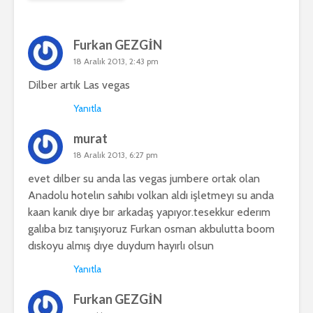
Furkan GEZGİN
18 Aralık 2013, 2:43 pm
Dilber artık Las vegas
Yanıtla
murat
18 Aralık 2013, 6:27 pm
evet dılber su anda las vegas jumbere ortak olan
Anadolu hotelın sahıbı volkan aldı işletmeyı su anda
kaan kanık dıye bır arkadaş yapıyor.tesekkur ederım
galıba bız tanışıyoruz Furkan osman akbulutta boom
dıskoyu almış dıye duydum hayırlı olsun
Yanıtla
Furkan GEZGİN