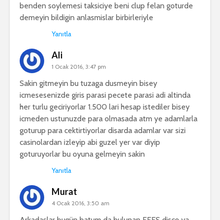
benden soylemesi taksiciye beni clup felan goturde
demeyin bildigin anlasmislar birbirleriyle
Yanıtla
Ali
1 Ocak 2016, 3:47 pm
Sakin gitmeyin bu tuzaga dusmeyin bisey
icmesesenizde giris parasi pecete parasi adi altinda
her turlu geciriyorlar 1.500 lari hesap istediler bisey
icmeden ustunuzde para olmasada atm ye adamlarla
goturup para cektirtiyorlar disarda adamlar var sizi
casinolardan izleyip abi guzel yer var diyip
goturuyorlar bu oyuna gelmeyin sakin
Yanıtla
Murat
4 Ocak 2016, 3:50 am
Arkadaşlar bugün batum da bulunan EFES disco ya