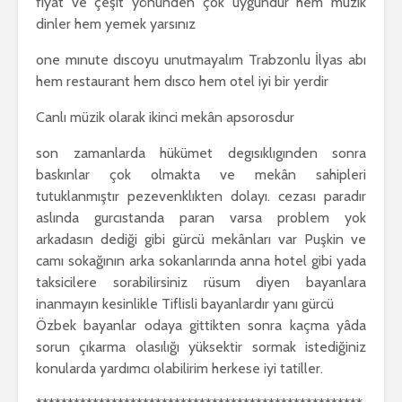
fiyat ve çeşit yönünden çok uygundur hem müzik
dinler hem yemek yarsınız
one mınute dıscoyu unutmayalım Trabzonlu İlyas abı
hem restaurant hem dısco hem otel iyi bir yerdir
Canlı müzik olarak ikinci mekân apsorosdur
son zamanlarda hükümet degısıklıgınden sonra
baskınlar çok olmakta ve mekân sahipleri
tutuklanmıştır pezevenklıkten dolayı. cezası paradır
aslında gurcıstanda paran varsa problem yok
arkadasın dediği gibi gürcü mekânları var Puşkin ve
camı sokağının arka sokanlarında anna hotel gibi yada
taksicilere sorabilirsiniz rüsum diyen bayanlara
inanmayın kesinlikle Tiflisli bayanlardır yanı gürcü
Özbek bayanlar odaya gittikten sonra kaçma yâda
sorun çıkarma olasılığı yüksektir sormak istediğiniz
konularda yardımcı olabilirim herkese iyi tatiller.