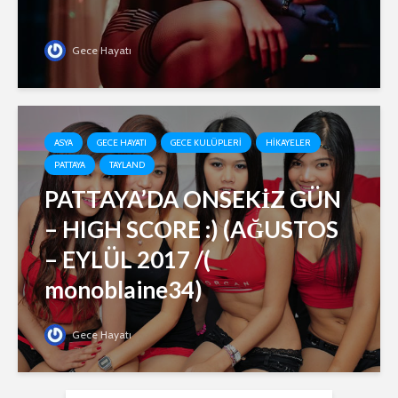
Gece Hayatı
ASYA
GECE HAYATI
GECE KULÜPLERI
HIKAYELER
PATTAYA
TAYLAND
PATTAYA’DA ONSEKİZ GÜN
– HIGH SCORE :) (AĞUSTOS
– EYLÜL 2017 /(
monoblaine34)
Gece Hayatı