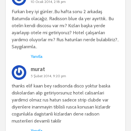
10 Ocak 2014, 2:18 pm
Furkan bey iyi günler..Bu hafta sonu 2 arkadaş
Batumda olacağız. Radisson blue da yer ayırttık.. Bu
otelin kendi discosu var mı? Kızları başka yerde
ayarlayıp otele mi getiriyoruz? Hotel çalışanları
yardımcı oluyorlar mı? Rus hatunları nerde bulabiliriz?..
Saygılarımla..
Yanıtla
murat
5 Şubat 2014, 9:20 pm
thanks elif kaan bey radisonda disco yoktur baska
diskolardan alip getiriyorsunuz hotel calisanlari
yardimci olmaz rus hatun sadece strip clubde var
diyenlere inanmayin tiblisli rusca konusan kizlardir
cogunlukla dagistanli kizlardan dene radison
musterileri devamli takilir
Yanıtla