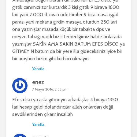
gittik canımızı zor kurtardık 3 kişi gittik 9 biraya 1600
lari yani 2.000 tl civarı ödettirriler 9 bira masa işgal
parası yani mekana girdin masaya oturdun 250 lari
ona yazmışlar masada küçük bir tabakta cips ve
meyve tabağı vardı biz istemediğimiz halde onlarada
yazmışlar SAKİN AMA SAKIN BATUM EFES DİSCO ya
GİTMEYİN batum da bir yere illa gideceksiniz iyice bir
bir araştırın bizim gibi kurban olmayın
Yanıtla
enez
7 Mayıs 2016, 2:53 pm
Efes disci ya asla gitmeyin arkadaşlar 4 biraya 1350
lari hesap geldi dolandırıcılar allah onlardan değil
sevdiklerinden çıkarır insallah
Yanıtla