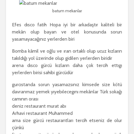
batum mekanlar
Efes dısco fatih Hopa iyi bir arkadaştır kaliteli bir
mekân olup bayan ve otel konusunda sorun
yasamayacağınız yerlerden biri
Bomba kâmil ve oğlu ve ıran ortaklı olup ucuz kızların
takıldığı yol üzerinde olup gidilen yerlerden biridir
arena dısco gürcü kızların daha çok tercih ettıgı
yerlerden birisi sahibi gürcüdür
gurcıstanda sorun yasamazsınız kimsede size kötü
davranmaz yemek yıyebılecegını mekânlar Türk sokağı
camının orası
deniz restaurant murat abı
Arhavi restaurant Muhammed
ama size gürcü restaurantları tercih etseniz de olur
çünkü