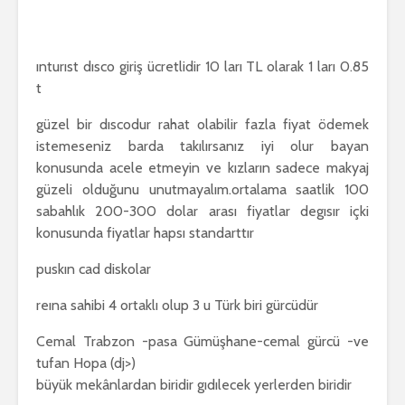
ınturıst dısco giriş ücretlidir 10 ları TL olarak 1 ları 0.85
t
güzel bir dıscodur rahat olabilir fazla fiyat ödemek
istemeseniz barda takılırsanız iyi olur bayan
konusunda acele etmeyin ve kızların sadece makyaj
güzeli olduğunu unutmayalım.ortalama saatlik 100
sabahlık 200-300 dolar arası fiyatlar degısır içki
konusunda fiyatlar hapsı standarttır
puskın cad diskolar
reına sahibi 4 ortaklı olup 3 u Türk biri gürcüdür
Cemal Trabzon -pasa Gümüşhane-cemal gürcü -ve
tufan Hopa (dj>)
büyük mekânlardan biridir gıdılecek yerlerden biridir