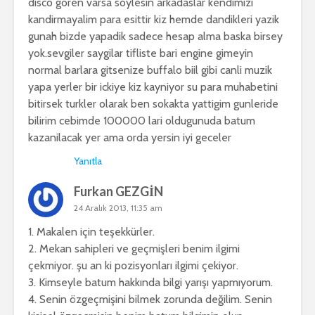
disco goren varsa soylesin arkadaslar kendimizi
kandirmayalim para esittir kiz hemde dandikleri yazik
gunah bizde yapadik sadece hesap alma baska birsey
yok.sevgiler saygilar tifliste bari engine gimeyin
normal barlara gitsenize buffalo biil gibi canli muzik
yapa yerler bir ickiye kiz kayniyor su para muhabetini
bitirsek turkler olarak ben sokakta yattigim gunleride
bilirim cebimde 100000 lari oldugunuda batum
kazanilacak yer ama orda yersin iyi geceler
Yanıtla
Furkan GEZGİN
24 Aralık 2013, 11:35 am
1. Makalen için teşekkürler.
2. Mekan sahipleri ve geçmişleri benim ilgimi
çekmiyor. şu an ki pozisyonları ilgimi çekiyor.
3. Kimseyle batum hakkında bilgi yarışı yapmıyorum.
4. Senin özgeçmişini bilmek zorunda değilim. Senin