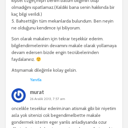
kişisel özgeçmişin benim batum bilgimin olup
olmadığını ıspatlamaz.(Kaldıki bana senin hakkında bir
kaç bilgi verildi.)
5. Bahsettiğin tüm mekanlarda bulundum. Ben neyin
ne olduğunu kendimce iyi biliyorum.
Son olarak makalen için tekrar teşekkür ederim.
bilgilendirmelerinin devamını makale olarak yollamaya
devam edersen bizde engin tecrübelerinden
faydalanırız.
Atışmamak dileğimle kolay gelsin.
Yanıtla
murat
26 Aralık 2013, 7:57 am
oncelikle tesekkur ederim.inan atismak gibi bir niyetim
asla yok sitenizi cok begendimelbette makale
gondermek isterim eger yanlis anladiysanda ozur