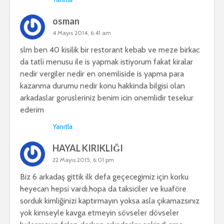
osman
4 Mayıs 2014, 6:41 am
slm ben 40 kisilik bir restorant kebab ve meze birkac
da tatli menusu ile is yapmak istiyorum fakat kiralar
nedir vergiler nedir en onemliside is yapma para
kazanma durumu nedir konu hakkinda bilgisi olan
arkadaslar gorusleriniz benim icin onemlidir tesekur
ederim
Yanıtla
HAYAL KIRIKLIĞI
22 Mayıs 2015, 6:01 pm
Biz 6 arkadaş gittik ilk defa geçecegimiz için korku
heyecan hepsi vardı.hopa da taksiciler ve kuaföre
sorduk kimliğinizi kaptırmayın yoksa asla çıkamazsınız
yok kimseyle kavga etmeyin sövseler dövseler