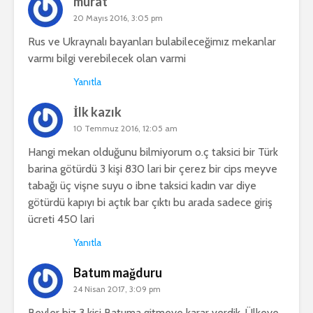
murat
20 Mayıs 2016, 3:05 pm
Rus ve Ukraynalı bayanları bulabileceğimız mekanlar
varmı bilgi verebilecek olan varmi
Yanıtla
İlk kazık
10 Temmuz 2016, 12:05 am
Hangi mekan olduğunu bilmiyorum o.ç taksici bir Türk
barina götürdü 3 kişi 830 lari bir çerez bir cips meyve
tabağı üç vişne suyu o ibne taksici kadın var diye
götürdü kapıyı bi açtık bar çıktı bu arada sadece giriş
ücreti 450 lari
Yanıtla
Batum mağduru
24 Nisan 2017, 3:09 pm
Beyler biz 3 kişi Batuma gitmeye karar verdik. Ülkeye