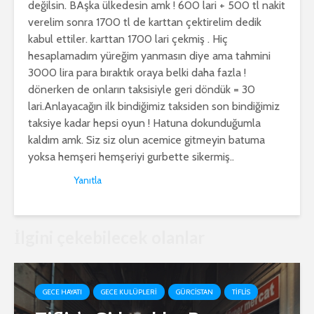
değilsin. BAşka ülkedesin amk ! 600 lari + 500 tl nakit
verelim sonra 1700 tl de karttan çektirelim dedik
kabul ettiler. karttan 1700 lari çekmiş . Hiç
hesaplamadım yüreğim yanmasın diye ama tahmini
3000 lira para bıraktık oraya belki daha fazla !
dönerken de onların taksisiyle geri döndük = 30
lari.Anlayacağın ilk bindiğimiz taksiden son bindiğimiz
taksiye kadar hepsi oyun ! Hatuna dokunduğumla
kaldım amk. Siz siz olun acemice gitmeyin batuma
yoksa hemşeri hemşeriyi gurbette sikermiş..
Yanıtla
İlgini çekebilecek olanlar
GECE HAYATI
GECE KULÜPLERI
GÜRCISTAN
TIFLIS