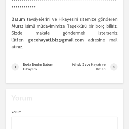
****************************************************
************
Batum
tavsiyelerini ve Hikayesini sitemize gönderen
Murat
isimli müdavimimize Teşekkürü bir borç biliriz.
Sizde makale göndermek isterseniz
lütfen
gecehayati.biz@gmail.com
adresine mail
atınız.
Buda Benim Batum
Minsk Gece Hayatı ve
Hikayem…
Kızları
Yorum
Yorum