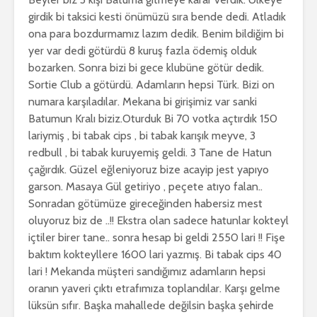
girdik bi taksici kesti önümüzü sıra bende dedi. Atladık
ona para bozdurmamız lazım dedik. Benim bildiğim bi
yer var dedi götürdü 8 kuruş fazla ödemiş olduk
bozarken. Sonra bizi bi gece klubüne götür dedik.
Sortie Club a götürdü. Adamların hepsi Türk. Bizi on
numara karşıladılar. Mekana bi girişimiz var sanki
Batumun Kralı biziz.Oturduk Bi 70 votka açtırdık 150
lariymiş , bi tabak cips , bi tabak karışık meyve, 3
redbull , bi tabak kuruyemiş geldi. 3 Tane de Hatun
çağırdık. Güzel eğleniyoruz bize acayip jest yapıyo
garson. Masaya Gül getiriyo , peçete atıyo falan..
Sonradan götümüze gireceğinden habersiz mest
oluyoruz biz de ..!! Ekstra olan sadece hatunlar kokteyl
içtiler birer tane.. sonra hesap bi geldi 2550 lari !! Fişe
baktım kokteyllere 1600 lari yazmış. Bi tabak cips 40
lari ! Mekanda müşteri sandığımız adamların hepsi
oranın yaveri çıktı etrafımıza toplandılar. Karşı gelme
lüksün sıfır. Başka mahallede değilsin başka şehirde