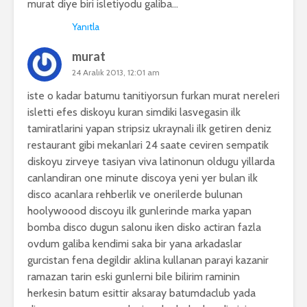
murat diye biri isletiyodu galiba…
Yanıtla
murat
24 Aralık 2013, 12:01 am
iste o kadar batumu tanitiyorsun furkan murat nereleri
isletti efes diskoyu kuran simdiki lasvegasin ilk
tamiratlarini yapan stripsiz ukraynali ilk getiren deniz
restaurant gibi mekanlari 24 saate ceviren sempatik
diskoyu zirveye tasiyan viva latinonun oldugu yillarda
canlandiran one minute discoya yeni yer bulan ilk
disco acanlara rehberlik ve onerilerde bulunan
hoolywoood discoyu ilk gunlerinde marka yapan
bomba disco dugun salonu iken disko actiran fazla
ovdum galiba kendimi saka bir yana arkadaslar
gurcistan fena degildir aklina kullanan parayi kazanir
ramazan tarin eski gunlerni bile bilirim raminin
herkesin batum esittir aksaray batumdaclub yada