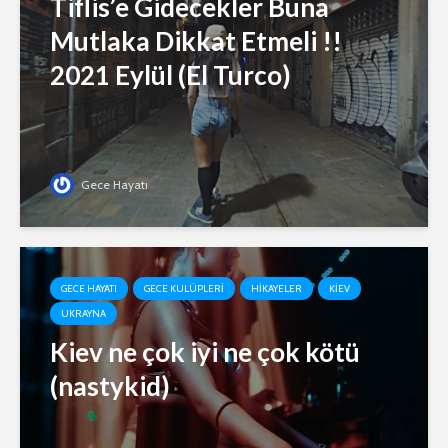
Tiflis’e Gidecekler Buna
Mutlaka Dikkat Etmeli !!
2021 Eylül (El Turco)
Gece Hayatı
GECE HAYATI
GECE KULÜPLERI
HIKAYELER
KIEV
UKRAYNA
Kiev ne çok iyi ne çok kötü
(nastykid)