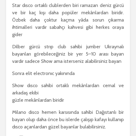
Star dısco ortaklı clublerden biri ramazan deniz gürcü
ve bir kaç kışı daha popüler mekânlardan biridir.
Özbek daha çoktur kaçma yâda sorun çıkarma
ihtimalleri vardır sabahçı kahvesi gibi herkes oraya
gider
Dilber gürcü strıp club sahibi jumber Ukraynalı
bayanları görebileceğiniz bir yer 5–10 arası bayan
vardır sadece Show ama isterseniz alabilirsiniz bayan
Sonra elit electronıc yakınında
Show dısco sahibi ortaklı mekânlardan cemal ve
arkadaş ekibi
güzle mekânlardan biridir
Milano dısco hemen karsısında sahibi Dağıstanlı bir
bayan olup daha önce bu islerde çalışıp kafayı kullanıp
dısco açanlardan güzel bayanlar bulabilirsiniz.